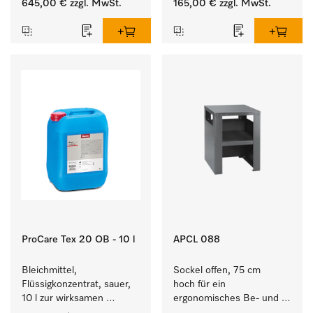
645,00 €
zzgl. MwSt.
165,00 €
zzgl. MwSt.
Waschmaschine und 
Waschmaschine/Ablufttrockner 
Trockner.
mit externen Systemen.
ProCare Tex 20 OB - 10 l
APCL 088
Bleichmittel, 
Sockel offen, 75 cm 
Flüssigkonzentrat, sauer, 
hoch für ein 
10 l zur wirksamen 
ergonomisches Be- und 
Entfernung von 
Entladen von 