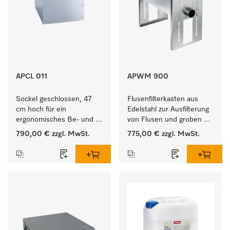
APCL 011
APWM 900
Sockel geschlossen, 47 
Flusenfilterkasten aus 
cm hoch für ein 
Edelstahl zur Ausfilterung 
ergonomisches Be- und 
von Flusen und groben 
Entladen von 
Partikeln aus der Lauge. 
790,00 €
zzgl. MwSt.
775,00 €
zzgl. MwSt.
Waschmaschine und 
Trockner.