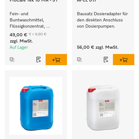
ProCare Tex 10 MA - 5 l
APCL 017
Fein- und 
Bausatz Dosieradapter für 
Buntwaschmittel, 
den direkten Anschluss 
Flüssigkonzentrat, 
von Dosierpumpen. 
mildalkalisch, 5 l zur 
1l = 9,80 €
49,00 €
Reinigung von 
zzgl. MwSt.
Buntwäsche und 
Auf Lager
56,00 €
zzgl. MwSt.
empfindlichen Textilien.