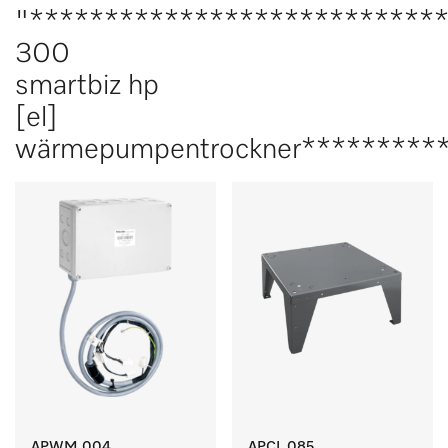
"***************************
300
smartbiz hp
[el]
wärmepumpentrockner*********
APWM 004
APCL 085