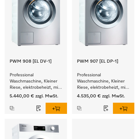
PWM 908 [EL DV-1]
PWM 907 [EL DP-1]
Professional 
Professional 
Waschmaschine, Kleiner 
Waschmaschine, Kleiner 
Riese, elektrobeheizt, mit 
Riese, elektrobeheizt, mit 
Ablaufventil und 
Ablaufpumpe und 
5.440,00 €
zzgl. MwSt.
4.535,00 €
zzgl. MwSt.
zielgruppenspezifischen 
zielgruppenspezifischen 
Programmen. 
Programmen. 
Leistung 8 kg  in 49 min .
Leistung 7 kg  in 49 min .