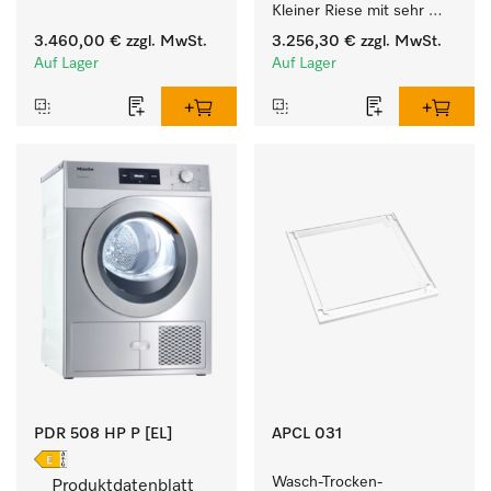
Kleiner Riese mit sehr 
kurzen Laufzeiten. 
geringem 
Füllgewicht 8 kg.
3.460,00 €
zzgl. MwSt.
3.256,30 €
zzgl. MwSt.
Energieverbrauch und 
Auf Lager
Auf Lager
kurzen Laufzeiten. 
Füllgewicht 8 kg.
PDR 508 HP P [EL]
APCL 031
Wasch-Trocken-
Produktdatenblatt