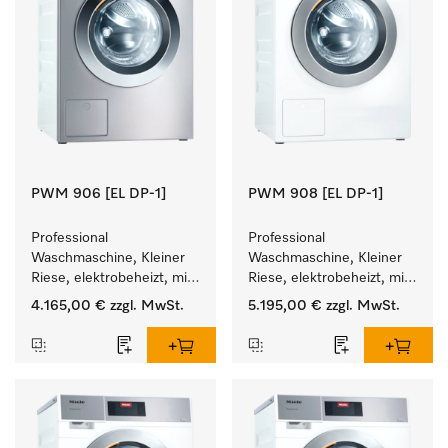
PWM 906 [EL DP-1]
PWM 908 [EL DP-1]
Professional 
Professional 
Waschmaschine, Kleiner 
Waschmaschine, Kleiner 
Riese, elektrobeheizt, mit 
Riese, elektrobeheizt, mit 
Ablaufpumpe und 
Ablaufpumpe und 
4.165,00 €
zzgl. MwSt.
5.195,00 €
zzgl. MwSt.
zielgruppenspezifischen 
zielgruppenspezifischen 
Programmen. 
Programmen. 
Leistung 6 kg  in 49 min .
Leistung 8 kg  in 49 min .