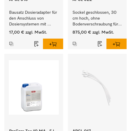
Bausatz Dosieradapter für 
Sockel geschlossen, 30 
den Anschluss von 
cm hoch, ohne 
Dosiersystemen mit 
Bodenverschraubung für 
Wassereinspülung. 
ein ergonomisches Be- 
17,00 €
zzgl. MwSt.
875,00 €
zzgl. MwSt.
und Entladen von 
Waschmaschine und 
Trockner. 