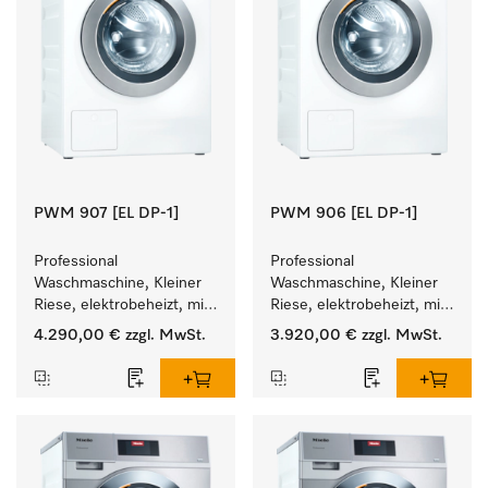
PWM 907 [EL DP-1]
PWM 906 [EL DP-1]
Professional 
Professional 
Waschmaschine, Kleiner 
Waschmaschine, Kleiner 
Riese, elektrobeheizt, mit 
Riese, elektrobeheizt, mit 
Ablaufpumpe und 
Ablaufpumpe und 
4.290,00 €
zzgl. MwSt.
3.920,00 €
zzgl. MwSt.
zielgruppenspezifischen 
zielgruppenspezifischen 
Programmen. 
Programmen. 
Leistung 7 kg  in 49 min .
Leistung 6 kg  in 49 min .