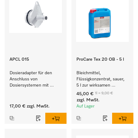
APCL 015
ProCare Tex 20 OB - 5 l
Dosieradapter für den 
Bleichmittel, 
Anschluss von 
Flüssigkonzentrat, sauer, 
Dosiersystemen mit 
5 l zur wirksamen 
Wassereinspülung. 
Entfernung von 
1l = 9,00 €
45,00 €
hartnäckigen Flecken.
zzgl. MwSt.
17,00 €
zzgl. MwSt.
Auf Lager