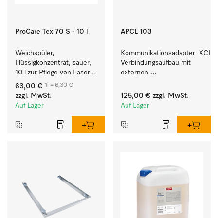
ProCare Tex 70 S - 10 l
APCL 103
Weichspüler, 
Kommunikationsadapter  XCI z
Flüssigkonzentrat, sauer, 
Verbindungsaufbau mit 
10 l zur Pflege von Fasern 
externen 
für eine langfristige 
Kassiersystemen.
1l = 6,30 €
63,00 €
Geschmeidigkeit der 
zzgl. MwSt.
125,00 €
zzgl. MwSt.
Textilien.
Auf Lager
Auf Lager