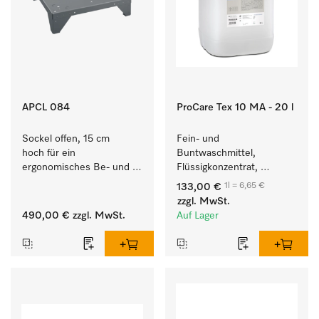
APCL 084
ProCare Tex 10 MA - 20 l
Sockel offen, 15 cm 
Fein- und 
hoch für ein 
Buntwaschmittel, 
ergonomisches Be- und 
Flüssigkonzentrat, 
Entladen von 
mildalkalisch, 20 l zur 
1l = 6,65 €
133,00 €
Waschmaschine und 
Reinigung von 
zzgl. MwSt.
Trockner. 
Buntwäsche und 
490,00 €
zzgl. MwSt.
Auf Lager
empfindlichen Textilien.