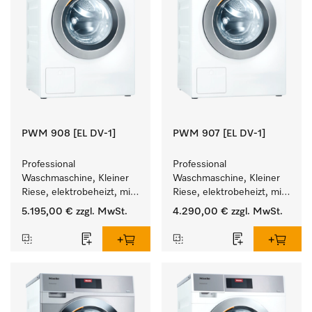
PWM 908 [EL DV-1]
PWM 907 [EL DV-1]
Professional 
Professional 
Waschmaschine, Kleiner 
Waschmaschine, Kleiner 
Riese, elektrobeheizt, mit 
Riese, elektrobeheizt, mit 
Ablaufventil und 
Ablaufventil und 
5.195,00 €
zzgl. MwSt.
4.290,00 €
zzgl. MwSt.
zielgruppenspezifischen 
zielgruppenspezifischen 
Programmen. 
Programmen. 
Leistung 8 kg  in 49 min .
Leistung 7 kg  in 49 min .