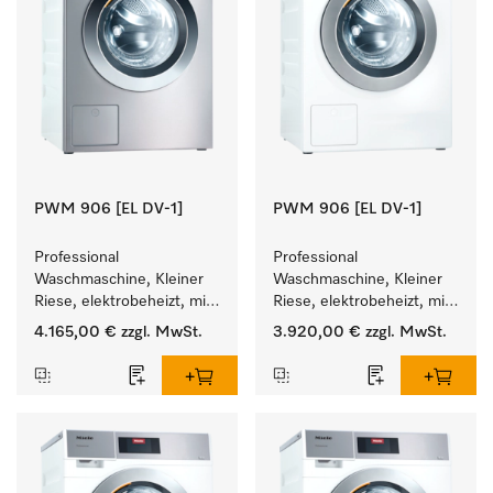
PWM 906 [EL DV-1]
PWM 906 [EL DV-1]
Professional 
Professional 
Waschmaschine, Kleiner 
Waschmaschine, Kleiner 
Riese, elektrobeheizt, mit 
Riese, elektrobeheizt, mit 
Ablaufventil und 
Ablaufventil und 
4.165,00 €
zzgl. MwSt.
3.920,00 €
zzgl. MwSt.
zielgruppenspezifischen 
zielgruppenspezifischen 
Programmen. 
Programmen. 
Leistung 6 kg  in 49 min .
Leistung 6 kg  in 49 min .