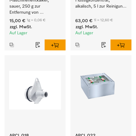
Maschinenentkalker, 
Flüssigkonzentrat, 
sauer, 250 g zur 
alkalisch, 5 l zur Reinigung 
Entfernung von 
weißer Textilien und 
hartnäckigen 
farbechter Buntwäsche.
1g = 0,06 €
1l = 12,60 €
15,00 €
63,00 €
Kalkablagerungen.
zzgl. MwSt.
zzgl. MwSt.
Auf Lager
Auf Lager
APCL 018
APCL 022