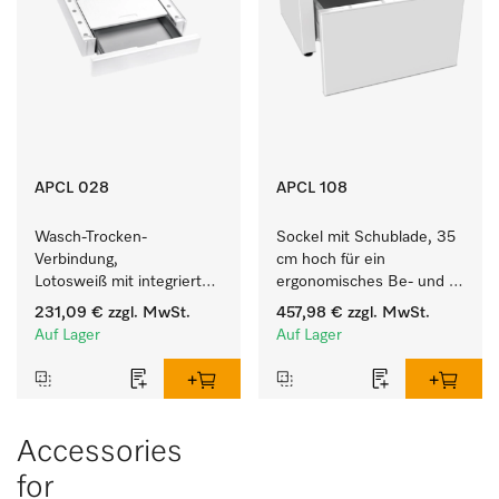
APCL 028
APCL 108
Wasch-Trocken-
Sockel mit Schublade, 35 
Verbindung, 
cm hoch für ein 
Lotosweiß mit integrierter 
ergonomisches Be- und 
Schublade für eine 
Entladen von 
231,09 €
zzgl. MwSt.
457,98 €
zzgl. MwSt.
besonders komfortable 
Waschmaschine und 
Auf Lager
Auf Lager
Wasch-Trocken-Säule. 
Trockner. 
Accessories
for