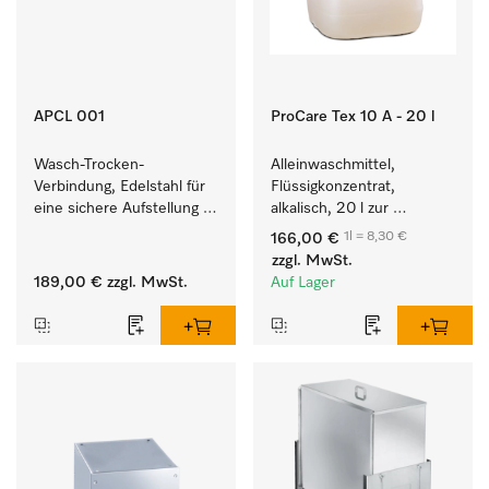
APCL 001
ProCare Tex 10 A - 20 l
Wasch-Trocken-
Alleinwaschmittel, 
Verbindung, Edelstahl für 
Flüssigkonzentrat, 
eine sichere Aufstellung 
alkalisch, 20 l zur 
zu einer Wasch-Trocken-
Reinigung weißer Textilien 
1l = 8,30 €
166,00 €
Säule.
und farbechter 
zzgl. MwSt.
Buntwäsche.
189,00 €
zzgl. MwSt.
Auf Lager