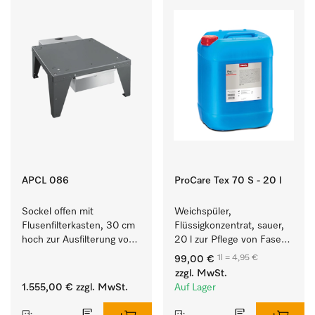
APCL 086
ProCare Tex 70 S - 20 l
Sockel offen mit 
Weichspüler, 
Flusenfilterkasten, 30 cm 
Flüssigkonzentrat, sauer, 
hoch zur Ausfilterung von 
20 l zur Pflege von Fasern 
Flusen und groben 
für eine langfristige 
1l = 4,95 €
99,00 €
Partikeln aus der Lauge.
Geschmeidigkeit der 
zzgl. MwSt.
Textilien.
1.555,00 €
zzgl. MwSt.
Auf Lager