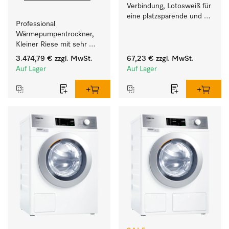
Verbindung, Lotosweiß für 
eine platzsparende und 
Professional 
sichere Aufstellung zu 
Wärmepumpentrockner, 
einer Wasch-Trocken-
Kleiner Riese mit sehr 
Säule. 
geringem 
3.474,79 €
zzgl. MwSt.
67,23 €
zzgl. MwSt.
Energieverbrauch und 
Auf Lager
Auf Lager
kurzen Laufzeiten. 
Füllgewicht 8 kg.