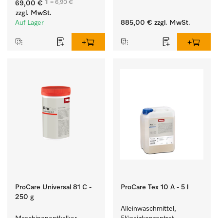
1l = 6,90 €
69,00 €
hartnäckigen Flecken.
Waschmaschine und 
zzgl. MwSt.
Trockner. 
Auf Lager
885,00 €
zzgl. MwSt.
ProCare Universal 81 C -
ProCare Tex 10 A - 5 l
250 g
Alleinwaschmittel, 