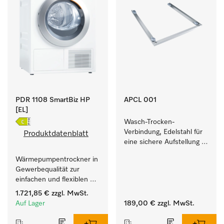
PDR 1108 SmartBiz HP
APCL 001
[EL]
Wasch-Trocken-
Verbindung, Edelstahl für 
Produktdatenblatt
eine sichere Aufstellung 
zu einer Wasch-Trocken-
Wärmepumpentrockner in 
Säule.
Gewerbequalität zur 
einfachen und flexiblen 
Aufstellung ohne 
1.721,85 €
zzgl. MwSt.
Abluftleitung.
Auf Lager
189,00 €
zzgl. MwSt.