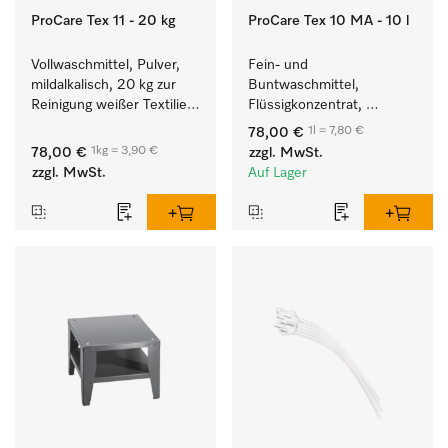
ProCare Tex 11 - 20 kg
ProCare Tex 10 MA - 10 l
Vollwaschmittel, Pulver, 
Fein- und 
mildalkalisch, 20 kg zur 
Buntwaschmittel, 
Reinigung weißer Textilien 
Flüssigkonzentrat, 
und farbechter 
mildalkalisch, 10 l zur 
1l = 7,80 €
78,00 €
Buntwäsche.
Reinigung von 
1kg = 3,90 €
78,00 €
zzgl. MwSt.
Buntwäsche und 
zzgl. MwSt.
Auf Lager
empfindlichen Textilien.