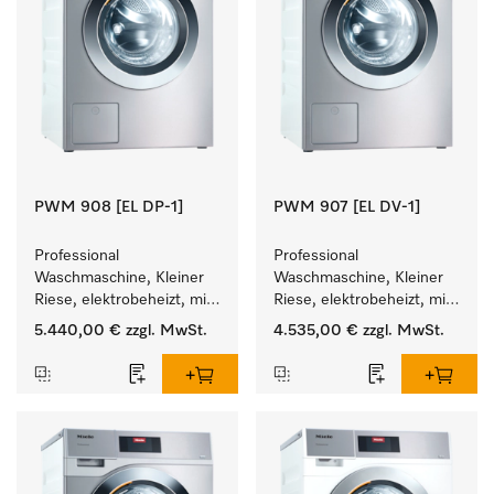
PWM 908 [EL DP-1]
PWM 907 [EL DV-1]
Professional 
Professional 
Waschmaschine, Kleiner 
Waschmaschine, Kleiner 
Riese, elektrobeheizt, mit 
Riese, elektrobeheizt, mit 
Ablaufpumpe und 
Ablaufventil und 
5.440,00 €
zzgl. MwSt.
4.535,00 €
zzgl. MwSt.
zielgruppenspezifischen 
zielgruppenspezifischen 
Programmen. 
Programmen. 
Leistung 8 kg  in 49 min .
Leistung 7 kg  in 49 min .