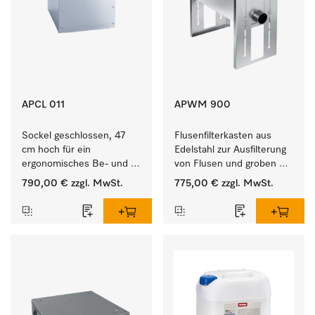
APCL 011
APWM 900
Sockel geschlossen, 47 
Flusenfilterkasten aus 
cm hoch für ein 
Edelstahl zur Ausfilterung 
ergonomisches Be- und 
von Flusen und groben 
Entladen von 
Partikeln aus der Lauge. 
790,00 €
zzgl. MwSt.
775,00 €
zzgl. MwSt.
Waschmaschine und 
Trockner.