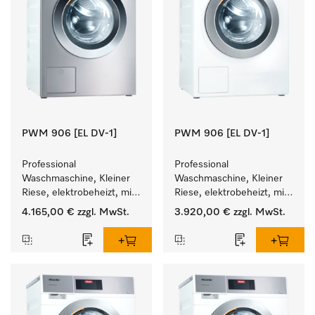
PWM 906 [EL DV-1]
PWM 906 [EL DV-1]
Professional 
Professional 
Waschmaschine, Kleiner 
Waschmaschine, Kleiner 
Riese, elektrobeheizt, mit 
Riese, elektrobeheizt, mit 
Ablaufventil und 
Ablaufventil und 
4.165,00 €
zzgl. MwSt.
3.920,00 €
zzgl. MwSt.
zielgruppenspezifischen 
zielgruppenspezifischen 
Programmen. 
Programmen. 
Leistung 6 kg  in 49 min .
Leistung 6 kg  in 49 min .