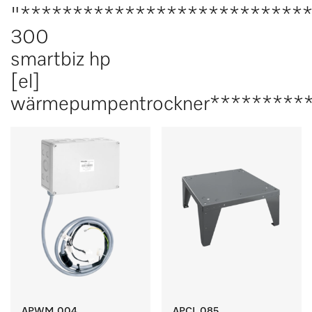
"***************************
300
smartbiz hp
[el]
wärmepumpentrockner*********
APWM 004
APCL 085