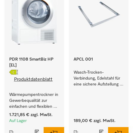
PDR 1108 SmartBiz HP
APCL 001
[EL]
Wasch-Trocken-
Verbindung, Edelstahl für 
Produktdatenblatt
eine sichere Aufstellung 
zu einer Wasch-Trocken-
Wärmepumpentrockner in 
Säule.
Gewerbequalität zur 
einfachen und flexiblen 
Aufstellung ohne 
1.721,85 €
zzgl. MwSt.
Abluftleitung.
Auf Lager
189,00 €
zzgl. MwSt.