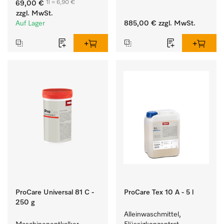
1l = 6,90 €
69,00 €
hartnäckigen Flecken.
Waschmaschine und 
zzgl. MwSt.
Trockner. 
Auf Lager
885,00 €
zzgl. MwSt.
ProCare Universal 81 C -
ProCare Tex 10 A - 5 l
250 g
Alleinwaschmittel, 