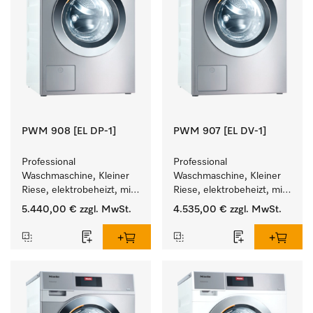
PWM 908 [EL DP-1]
PWM 907 [EL DV-1]
Professional 
Professional 
Waschmaschine, Kleiner 
Waschmaschine, Kleiner 
Riese, elektrobeheizt, mit 
Riese, elektrobeheizt, mit 
Ablaufpumpe und 
Ablaufventil und 
5.440,00 €
zzgl. MwSt.
4.535,00 €
zzgl. MwSt.
zielgruppenspezifischen 
zielgruppenspezifischen 
Programmen. 
Programmen. 
Leistung 8 kg  in 49 min .
Leistung 7 kg  in 49 min .