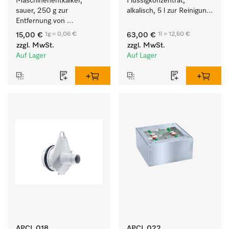
Maschinenentkalker, 
Flüssigkonzentrat, 
sauer, 250 g zur 
alkalisch, 5 l zur Reinigung 
Entfernung von 
weißer Textilien und 
hartnäckigen 
farbechter Buntwäsche.
1g = 0,06 €
1l = 12,60 €
15,00 €
63,00 €
Kalkablagerungen.
zzgl. MwSt.
zzgl. MwSt.
Auf Lager
Auf Lager
APCL 018
APCL 022