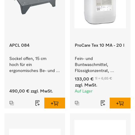
APCL 084
ProCare Tex 10 MA - 20 l
Sockel offen, 15 cm 
Fein- und 
hoch für ein 
Buntwaschmittel, 
ergonomisches Be- und 
Flüssigkonzentrat, 
Entladen von 
mildalkalisch, 20 l zur 
1l = 6,65 €
133,00 €
Waschmaschine und 
Reinigung von 
zzgl. MwSt.
Trockner. 
Buntwäsche und 
490,00 €
zzgl. MwSt.
Auf Lager
empfindlichen Textilien.