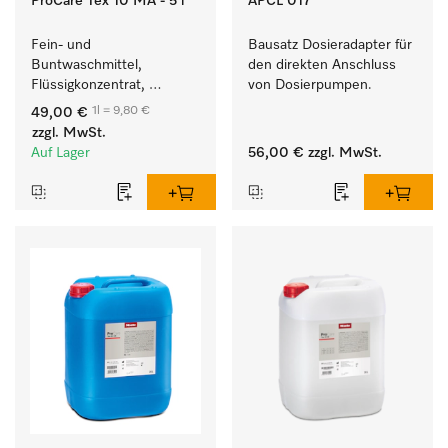
ProCare Tex 10 MA - 5 l
APCL 017
Fein- und 
Bausatz Dosieradapter für 
Buntwaschmittel, 
den direkten Anschluss 
Flüssigkonzentrat, 
von Dosierpumpen. 
mildalkalisch, 5 l zur 
1l = 9,80 €
49,00 €
Reinigung von 
zzgl. MwSt.
Buntwäsche und 
Auf Lager
56,00 €
zzgl. MwSt.
empfindlichen Textilien.