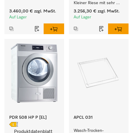
Kleiner Riese mit sehr 
kurzen Laufzeiten. 
geringem 
Füllgewicht 8 kg.
3.460,00 €
zzgl. MwSt.
3.256,30 €
zzgl. MwSt.
Energieverbrauch und 
Auf Lager
Auf Lager
kurzen Laufzeiten. 
Füllgewicht 8 kg.
PDR 508 HP P [EL]
APCL 031
Wasch-Trocken-
Produktdatenblatt