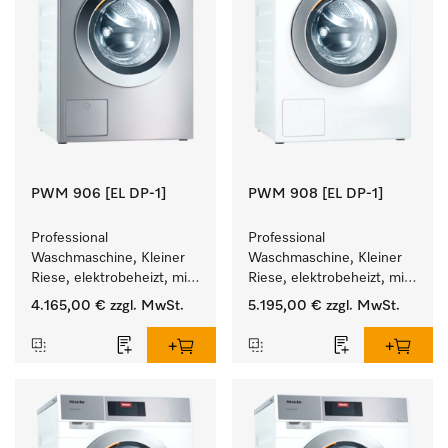
PWM 906 [EL DP-1]
PWM 908 [EL DP-1]
Professional 
Professional 
Waschmaschine, Kleiner 
Waschmaschine, Kleiner 
Riese, elektrobeheizt, mit 
Riese, elektrobeheizt, mit 
Ablaufpumpe und 
Ablaufpumpe und 
4.165,00 €
zzgl. MwSt.
5.195,00 €
zzgl. MwSt.
zielgruppenspezifischen 
zielgruppenspezifischen 
Programmen. 
Programmen. 
Leistung 6 kg  in 49 min .
Leistung 8 kg  in 49 min .