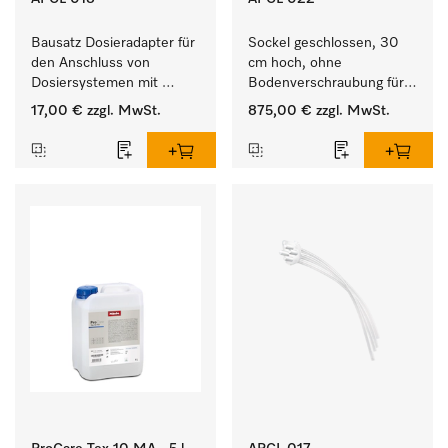
Bausatz Dosieradapter für 
Sockel geschlossen, 30 
den Anschluss von 
cm hoch, ohne 
Dosiersystemen mit 
Bodenverschraubung für 
Wassereinspülung. 
ein ergonomisches Be- 
17,00 €
zzgl. MwSt.
875,00 €
zzgl. MwSt.
und Entladen von 
Waschmaschine und 
Trockner. 