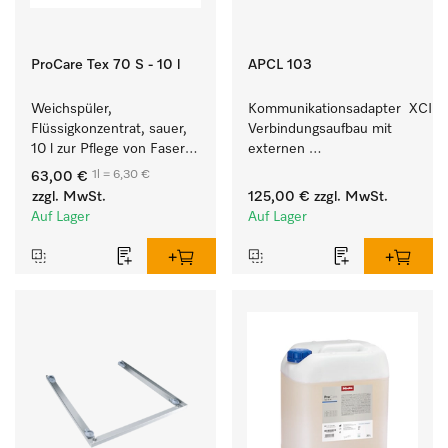
ProCare Tex 70 S - 10 l
APCL 103
Weichspüler, 
Kommunikationsadapter  XCI z
Flüssigkonzentrat, sauer, 
Verbindungsaufbau mit 
10 l zur Pflege von Fasern 
externen 
für eine langfristige 
Kassiersystemen.
1l = 6,30 €
63,00 €
Geschmeidigkeit der 
zzgl. MwSt.
125,00 €
zzgl. MwSt.
Textilien.
Auf Lager
Auf Lager