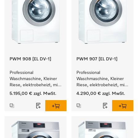
PWM 908 [EL DV-1]
PWM 907 [EL DV-1]
Professional 
Professional 
Waschmaschine, Kleiner 
Waschmaschine, Kleiner 
Riese, elektrobeheizt, mit 
Riese, elektrobeheizt, mit 
Ablaufventil und 
Ablaufventil und 
5.195,00 €
zzgl. MwSt.
4.290,00 €
zzgl. MwSt.
zielgruppenspezifischen 
zielgruppenspezifischen 
Programmen. 
Programmen. 
Leistung 8 kg  in 49 min .
Leistung 7 kg  in 49 min .