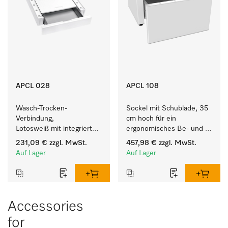
APCL 028
APCL 108
Wasch-Trocken-
Sockel mit Schublade, 35 
Verbindung, 
cm hoch für ein 
Lotosweiß mit integrierter 
ergonomisches Be- und 
Schublade für eine 
Entladen von 
231,09 €
zzgl. MwSt.
457,98 €
zzgl. MwSt.
besonders komfortable 
Waschmaschine und 
Auf Lager
Auf Lager
Wasch-Trocken-Säule. 
Trockner. 
Accessories
for