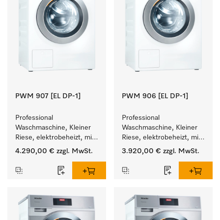
PWM 907 [EL DP-1]
PWM 906 [EL DP-1]
Professional 
Professional 
Waschmaschine, Kleiner 
Waschmaschine, Kleiner 
Riese, elektrobeheizt, mit 
Riese, elektrobeheizt, mit 
Ablaufpumpe und 
Ablaufpumpe und 
4.290,00 €
zzgl. MwSt.
3.920,00 €
zzgl. MwSt.
zielgruppenspezifischen 
zielgruppenspezifischen 
Programmen. 
Programmen. 
Leistung 7 kg  in 49 min .
Leistung 6 kg  in 49 min .