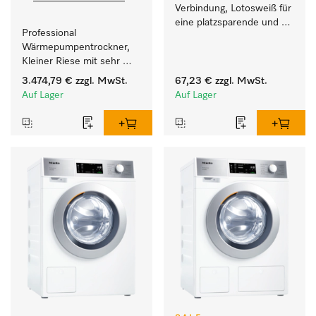
Verbindung, Lotosweiß für 
eine platzsparende und 
Professional 
sichere Aufstellung zu 
Wärmepumpentrockner, 
einer Wasch-Trocken-
Kleiner Riese mit sehr 
Säule. 
geringem 
3.474,79 €
zzgl. MwSt.
67,23 €
zzgl. MwSt.
Energieverbrauch und 
Auf Lager
Auf Lager
kurzen Laufzeiten. 
Füllgewicht 8 kg.