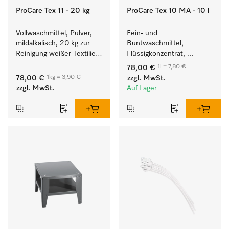
ProCare Tex 11 - 20 kg
ProCare Tex 10 MA - 10 l
Vollwaschmittel, Pulver, 
Fein- und 
mildalkalisch, 20 kg zur 
Buntwaschmittel, 
Reinigung weißer Textilien 
Flüssigkonzentrat, 
und farbechter 
mildalkalisch, 10 l zur 
1l = 7,80 €
78,00 €
Buntwäsche.
Reinigung von 
1kg = 3,90 €
78,00 €
zzgl. MwSt.
Buntwäsche und 
zzgl. MwSt.
Auf Lager
empfindlichen Textilien.