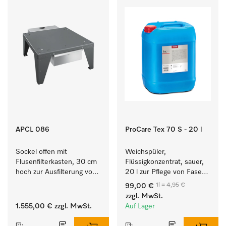
APCL 086
ProCare Tex 70 S - 20 l
Sockel offen mit 
Weichspüler, 
Flusenfilterkasten, 30 cm 
Flüssigkonzentrat, sauer, 
hoch zur Ausfilterung von 
20 l zur Pflege von Fasern 
Flusen und groben 
für eine langfristige 
1l = 4,95 €
99,00 €
Partikeln aus der Lauge.
Geschmeidigkeit der 
zzgl. MwSt.
Textilien.
1.555,00 €
zzgl. MwSt.
Auf Lager