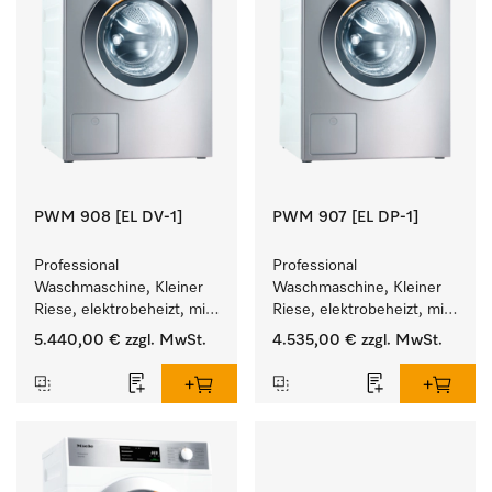
PWM 908 [EL DV-1]
PWM 907 [EL DP-1]
Professional 
Professional 
Waschmaschine, Kleiner 
Waschmaschine, Kleiner 
Riese, elektrobeheizt, mit 
Riese, elektrobeheizt, mit 
Ablaufventil und 
Ablaufpumpe und 
5.440,00 €
zzgl. MwSt.
4.535,00 €
zzgl. MwSt.
zielgruppenspezifischen 
zielgruppenspezifischen 
Programmen. 
Programmen. 
Leistung 8 kg  in 49 min .
Leistung 7 kg  in 49 min .