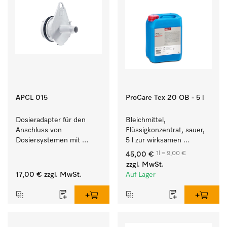
APCL 015
ProCare Tex 20 OB - 5 l
Dosieradapter für den 
Bleichmittel, 
Anschluss von 
Flüssigkonzentrat, sauer, 
Dosiersystemen mit 
5 l zur wirksamen 
Wassereinspülung. 
Entfernung von 
1l = 9,00 €
45,00 €
hartnäckigen Flecken.
zzgl. MwSt.
17,00 €
zzgl. MwSt.
Auf Lager