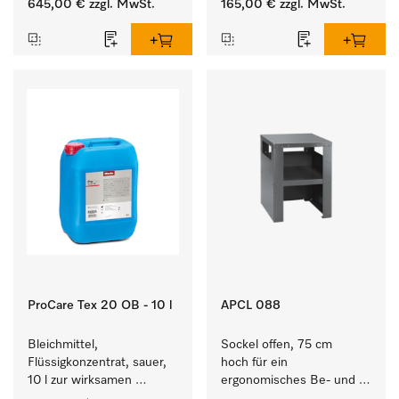
645,00 €
zzgl. MwSt.
165,00 €
zzgl. MwSt.
Waschmaschine und 
Waschmaschine/Ablufttrockner 
Trockner.
mit externen Systemen.
ProCare Tex 20 OB - 10 l
APCL 088
Bleichmittel, 
Sockel offen, 75 cm 
Flüssigkonzentrat, sauer, 
hoch für ein 
10 l zur wirksamen 
ergonomisches Be- und 
Entfernung von 
Entladen von 