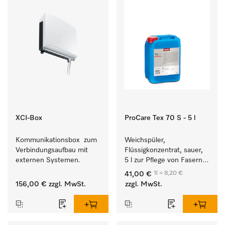
XCI-Box
ProCare Tex 70 S - 5 l
Kommunikationsbox  zum 
Weichspüler, 
Verbindungsaufbau mit 
Flüssigkonzentrat, sauer, 
externen Systemen.
5 l zur Pflege von Fasern 
für eine langfristige 
1l = 8,20 €
41,00 €
Geschmeidigkeit der 
156,00 €
zzgl. MwSt.
zzgl. MwSt.
Textilien.