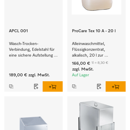
APCL 001
ProCare Tex 10 A - 20 l
Wasch-Trocken-
Alleinwaschmittel, 
Verbindung, Edelstahl für 
Flüssigkonzentrat, 
eine sichere Aufstellung 
alkalisch, 20 l zur 
zu einer Wasch-Trocken-
Reinigung weißer Textilien 
1l = 8,30 €
166,00 €
Säule.
und farbechter 
zzgl. MwSt.
Buntwäsche.
189,00 €
zzgl. MwSt.
Auf Lager