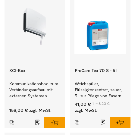
XCI-Box
ProCare Tex 70 S - 5 l
Kommunikationsbox  zum 
Weichspüler, 
Verbindungsaufbau mit 
Flüssigkonzentrat, sauer, 
externen Systemen.
5 l zur Pflege von Fasern 
für eine langfristige 
1l = 8,20 €
41,00 €
Geschmeidigkeit der 
156,00 €
zzgl. MwSt.
zzgl. MwSt.
Textilien.