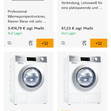
Verbindung, Lotosweiß für 
eine platzsparende und 
Professional 
sichere Aufstellung zu 
Wärmepumpentrockner, 
einer Wasch-Trocken-
Kleiner Riese mit sehr 
Säule. 
geringem 
3.474,79 €
zzgl. MwSt.
67,23 €
zzgl. MwSt.
Energieverbrauch und 
Auf Lager
Auf Lager
kurzen Laufzeiten. 
Füllgewicht 8 kg.