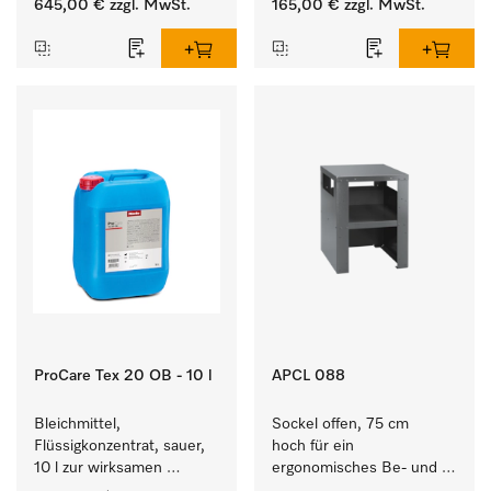
645,00 €
zzgl. MwSt.
165,00 €
zzgl. MwSt.
Waschmaschine und 
Waschmaschine/Ablufttrockner 
Trockner.
mit externen Systemen.
ProCare Tex 20 OB - 10 l
APCL 088
Bleichmittel, 
Sockel offen, 75 cm 
Flüssigkonzentrat, sauer, 
hoch für ein 
10 l zur wirksamen 
ergonomisches Be- und 
Entfernung von 
Entladen von 