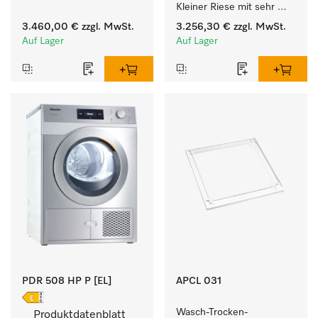
Kleiner Riese mit sehr 
kurzen Laufzeiten. 
geringem 
Füllgewicht 8 kg.
3.460,00 €
zzgl. MwSt.
3.256,30 €
zzgl. MwSt.
Energieverbrauch und 
Auf Lager
Auf Lager
kurzen Laufzeiten. 
Füllgewicht 8 kg.
PDR 508 HP P [EL]
APCL 031
Wasch-Trocken-
Produktdatenblatt