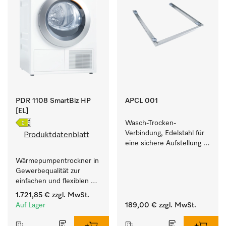
PDR 1108 SmartBiz HP
APCL 001
[EL]
Wasch-Trocken-
Verbindung, Edelstahl für 
Produktdatenblatt
eine sichere Aufstellung 
zu einer Wasch-Trocken-
Wärmepumpentrockner in 
Säule.
Gewerbequalität zur 
einfachen und flexiblen 
Aufstellung ohne 
1.721,85 €
zzgl. MwSt.
Abluftleitung.
Auf Lager
189,00 €
zzgl. MwSt.