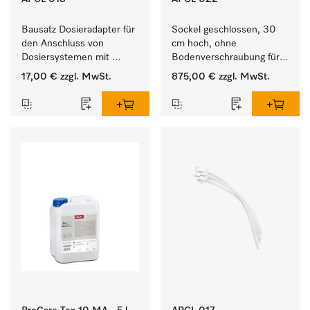
Bausatz Dosieradapter für 
Sockel geschlossen, 30 
den Anschluss von 
cm hoch, ohne 
Dosiersystemen mit 
Bodenverschraubung für 
Wassereinspülung. 
ein ergonomisches Be- 
17,00 €
zzgl. MwSt.
875,00 €
zzgl. MwSt.
und Entladen von 
Waschmaschine und 
Trockner. 