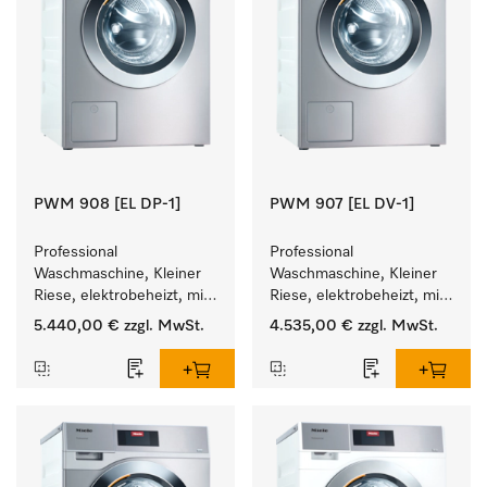
PWM 908 [EL DP-1]
PWM 907 [EL DV-1]
Professional 
Professional 
Waschmaschine, Kleiner 
Waschmaschine, Kleiner 
Riese, elektrobeheizt, mit 
Riese, elektrobeheizt, mit 
Ablaufpumpe und 
Ablaufventil und 
5.440,00 €
zzgl. MwSt.
4.535,00 €
zzgl. MwSt.
zielgruppenspezifischen 
zielgruppenspezifischen 
Programmen. 
Programmen. 
Leistung 8 kg  in 49 min .
Leistung 7 kg  in 49 min .