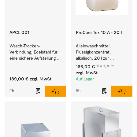
APCL 001
ProCare Tex 10 A - 20 l
Wasch-Trocken-
Alleinwaschmittel, 
Verbindung, Edelstahl für 
Flüssigkonzentrat, 
eine sichere Aufstellung 
alkalisch, 20 l zur 
zu einer Wasch-Trocken-
Reinigung weißer Textilien 
1l = 8,30 €
166,00 €
Säule.
und farbechter 
zzgl. MwSt.
Buntwäsche.
189,00 €
zzgl. MwSt.
Auf Lager