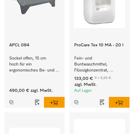
APCL 084
ProCare Tex 10 MA - 20 l
Sockel offen, 15 cm 
Fein- und 
hoch für ein 
Buntwaschmittel, 
ergonomisches Be- und 
Flüssigkonzentrat, 
Entladen von 
mildalkalisch, 20 l zur 
1l = 6,65 €
133,00 €
Waschmaschine und 
Reinigung von 
zzgl. MwSt.
Trockner. 
Buntwäsche und 
490,00 €
zzgl. MwSt.
Auf Lager
empfindlichen Textilien.