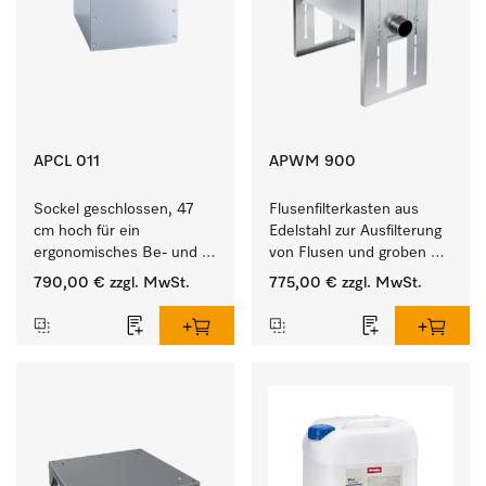
APCL 011
APWM 900
Sockel geschlossen, 47 
Flusenfilterkasten aus 
cm hoch für ein 
Edelstahl zur Ausfilterung 
ergonomisches Be- und 
von Flusen und groben 
Entladen von 
Partikeln aus der Lauge. 
790,00 €
zzgl. MwSt.
775,00 €
zzgl. MwSt.
Waschmaschine und 
Trockner.