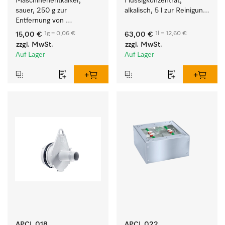
Maschinenentkalker, 
Flüssigkonzentrat, 
sauer, 250 g zur 
alkalisch, 5 l zur Reinigung 
Entfernung von 
weißer Textilien und 
hartnäckigen 
farbechter Buntwäsche.
1g = 0,06 €
1l = 12,60 €
15,00 €
63,00 €
Kalkablagerungen.
zzgl. MwSt.
zzgl. MwSt.
Auf Lager
Auf Lager
APCL 018
APCL 022