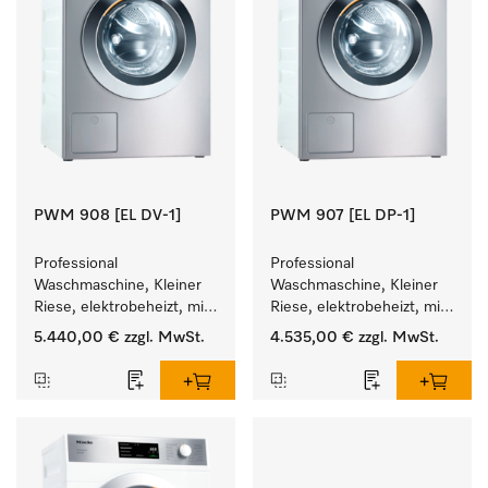
PWM 908 [EL DV-1]
PWM 907 [EL DP-1]
Professional 
Professional 
Waschmaschine, Kleiner 
Waschmaschine, Kleiner 
Riese, elektrobeheizt, mit 
Riese, elektrobeheizt, mit 
Ablaufventil und 
Ablaufpumpe und 
5.440,00 €
zzgl. MwSt.
4.535,00 €
zzgl. MwSt.
zielgruppenspezifischen 
zielgruppenspezifischen 
Programmen. 
Programmen. 
Leistung 8 kg  in 49 min .
Leistung 7 kg  in 49 min .