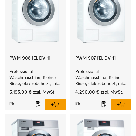
PWM 908 [EL DV-1]
PWM 907 [EL DV-1]
Professional 
Professional 
Waschmaschine, Kleiner 
Waschmaschine, Kleiner 
Riese, elektrobeheizt, mit 
Riese, elektrobeheizt, mit 
Ablaufventil und 
Ablaufventil und 
5.195,00 €
zzgl. MwSt.
4.290,00 €
zzgl. MwSt.
zielgruppenspezifischen 
zielgruppenspezifischen 
Programmen. 
Programmen. 
Leistung 8 kg  in 49 min .
Leistung 7 kg  in 49 min .