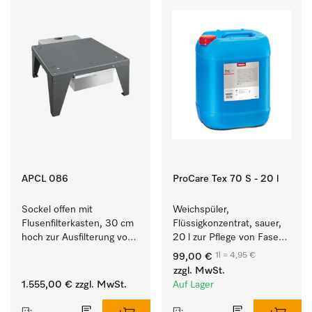
APCL 086
ProCare Tex 70 S - 20 l
Sockel offen mit 
Weichspüler, 
Flusenfilterkasten, 30 cm 
Flüssigkonzentrat, sauer, 
hoch zur Ausfilterung von 
20 l zur Pflege von Fasern 
Flusen und groben 
für eine langfristige 
1l = 4,95 €
99,00 €
Partikeln aus der Lauge.
Geschmeidigkeit der 
zzgl. MwSt.
Textilien.
1.555,00 €
zzgl. MwSt.
Auf Lager