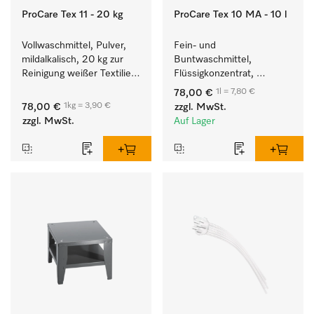
ProCare Tex 11 - 20 kg
ProCare Tex 10 MA - 10 l
Vollwaschmittel, Pulver, 
Fein- und 
mildalkalisch, 20 kg zur 
Buntwaschmittel, 
Reinigung weißer Textilien 
Flüssigkonzentrat, 
und farbechter 
mildalkalisch, 10 l zur 
1l = 7,80 €
78,00 €
Buntwäsche.
Reinigung von 
1kg = 3,90 €
78,00 €
zzgl. MwSt.
Buntwäsche und 
zzgl. MwSt.
Auf Lager
empfindlichen Textilien.