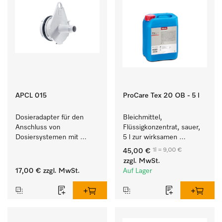
APCL 015
ProCare Tex 20 OB - 5 l
Dosieradapter für den 
Bleichmittel, 
Anschluss von 
Flüssigkonzentrat, sauer, 
Dosiersystemen mit 
5 l zur wirksamen 
Wassereinspülung. 
Entfernung von 
1l = 9,00 €
45,00 €
hartnäckigen Flecken.
zzgl. MwSt.
17,00 €
zzgl. MwSt.
Auf Lager