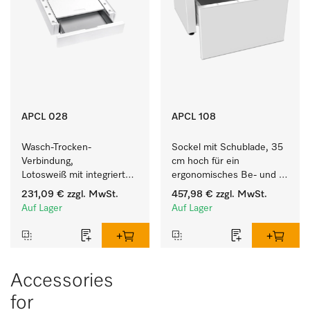
APCL 028
APCL 108
Wasch-Trocken-
Sockel mit Schublade, 35 
Verbindung, 
cm hoch für ein 
Lotosweiß mit integrierter 
ergonomisches Be- und 
Schublade für eine 
Entladen von 
231,09 €
zzgl. MwSt.
457,98 €
zzgl. MwSt.
besonders komfortable 
Waschmaschine und 
Auf Lager
Auf Lager
Wasch-Trocken-Säule. 
Trockner. 
Accessories
for