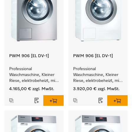
PWM 906 [EL DV-1]
PWM 906 [EL DV-1]
Professional 
Professional 
Waschmaschine, Kleiner 
Waschmaschine, Kleiner 
Riese, elektrobeheizt, mit 
Riese, elektrobeheizt, mit 
Ablaufventil und 
Ablaufventil und 
4.165,00 €
zzgl. MwSt.
3.920,00 €
zzgl. MwSt.
zielgruppenspezifischen 
zielgruppenspezifischen 
Programmen. 
Programmen. 
Leistung 6 kg  in 49 min .
Leistung 6 kg  in 49 min .