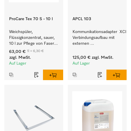
ProCare Tex 70 S - 10 l
APCL 103
Weichspüler, 
Kommunikationsadapter  XCI z
Flüssigkonzentrat, sauer, 
Verbindungsaufbau mit 
10 l zur Pflege von Fasern 
externen 
für eine langfristige 
Kassiersystemen.
1l = 6,30 €
63,00 €
Geschmeidigkeit der 
zzgl. MwSt.
125,00 €
zzgl. MwSt.
Textilien.
Auf Lager
Auf Lager