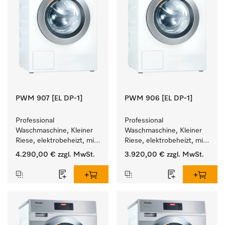
PWM 907 [EL DP-1]
PWM 906 [EL DP-1]
Professional 
Professional 
Waschmaschine, Kleiner 
Waschmaschine, Kleiner 
Riese, elektrobeheizt, mit 
Riese, elektrobeheizt, mit 
Ablaufpumpe und 
Ablaufpumpe und 
4.290,00 €
zzgl. MwSt.
3.920,00 €
zzgl. MwSt.
zielgruppenspezifischen 
zielgruppenspezifischen 
Programmen. 
Programmen. 
Leistung 7 kg  in 49 min .
Leistung 6 kg  in 49 min .