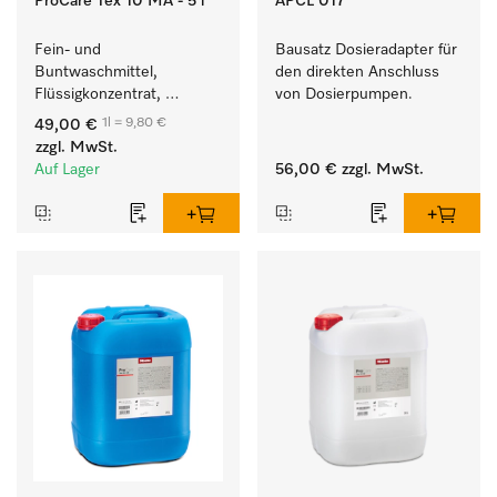
ProCare Tex 10 MA - 5 l
APCL 017
Fein- und 
Bausatz Dosieradapter für 
Buntwaschmittel, 
den direkten Anschluss 
Flüssigkonzentrat, 
von Dosierpumpen. 
mildalkalisch, 5 l zur 
1l = 9,80 €
49,00 €
Reinigung von 
zzgl. MwSt.
Buntwäsche und 
Auf Lager
56,00 €
zzgl. MwSt.
empfindlichen Textilien.