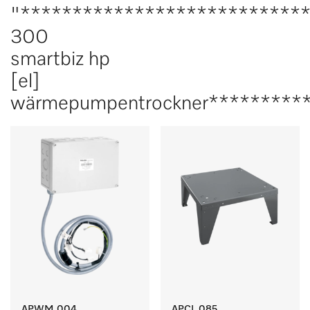
"***************************
300
smartbiz hp
[el]
wärmepumpentrockner*********
APWM 004
APCL 085