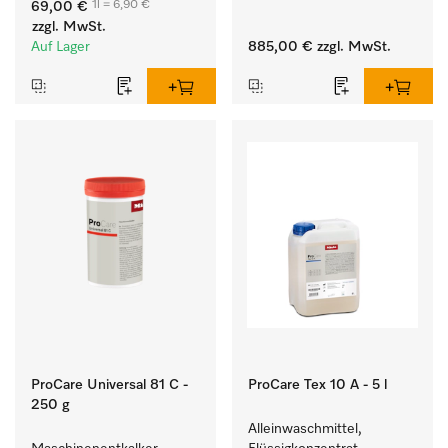
1l = 6,90 €
69,00 €
hartnäckigen Flecken.
Waschmaschine und 
zzgl. MwSt.
Trockner. 
Auf Lager
885,00 €
zzgl. MwSt.
ProCare Universal 81 C -
ProCare Tex 10 A - 5 l
250 g
Alleinwaschmittel, 