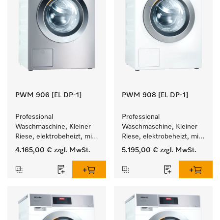
PWM 906 [EL DP-1]
PWM 908 [EL DP-1]
Professional 
Professional 
Waschmaschine, Kleiner 
Waschmaschine, Kleiner 
Riese, elektrobeheizt, mit 
Riese, elektrobeheizt, mit 
Ablaufpumpe und 
Ablaufpumpe und 
4.165,00 €
zzgl. MwSt.
5.195,00 €
zzgl. MwSt.
zielgruppenspezifischen 
zielgruppenspezifischen 
Programmen. 
Programmen. 
Leistung 6 kg  in 49 min .
Leistung 8 kg  in 49 min .