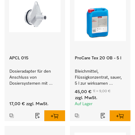
APCL 015
ProCare Tex 20 OB - 5 l
Dosieradapter für den 
Bleichmittel, 
Anschluss von 
Flüssigkonzentrat, sauer, 
Dosiersystemen mit 
5 l zur wirksamen 
Wassereinspülung. 
Entfernung von 
1l = 9,00 €
45,00 €
hartnäckigen Flecken.
zzgl. MwSt.
17,00 €
zzgl. MwSt.
Auf Lager