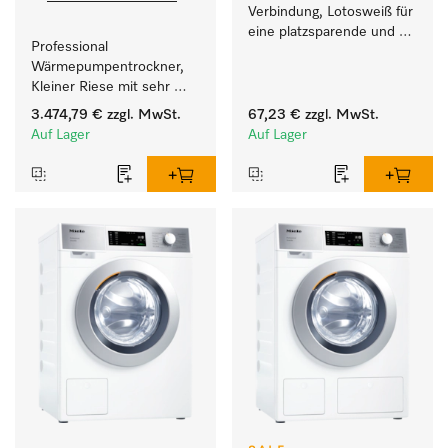
Verbindung, Lotosweiß für 
eine platzsparende und 
Professional 
sichere Aufstellung zu 
Wärmepumpentrockner, 
einer Wasch-Trocken-
Kleiner Riese mit sehr 
Säule. 
geringem 
3.474,79 €
zzgl. MwSt.
67,23 €
zzgl. MwSt.
Energieverbrauch und 
Auf Lager
Auf Lager
kurzen Laufzeiten. 
Füllgewicht 8 kg.