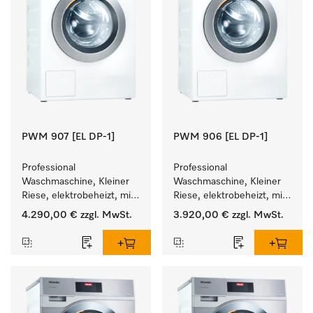
PWM 907 [EL DP-1]
PWM 906 [EL DP-1]
Professional 
Professional 
Waschmaschine, Kleiner 
Waschmaschine, Kleiner 
Riese, elektrobeheizt, mit 
Riese, elektrobeheizt, mit 
Ablaufpumpe und 
Ablaufpumpe und 
4.290,00 €
zzgl. MwSt.
3.920,00 €
zzgl. MwSt.
zielgruppenspezifischen 
zielgruppenspezifischen 
Programmen. 
Programmen. 
Leistung 7 kg  in 49 min .
Leistung 6 kg  in 49 min .