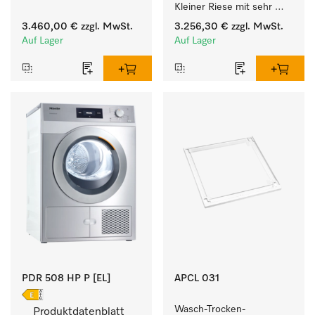
Kleiner Riese mit sehr 
kurzen Laufzeiten. 
geringem 
Füllgewicht 8 kg.
3.460,00 €
zzgl. MwSt.
3.256,30 €
zzgl. MwSt.
Energieverbrauch und 
Auf Lager
Auf Lager
kurzen Laufzeiten. 
Füllgewicht 8 kg.
PDR 508 HP P [EL]
APCL 031
Wasch-Trocken-
Produktdatenblatt