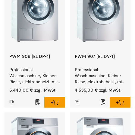
PWM 908 [EL DP-1]
PWM 907 [EL DV-1]
Professional 
Professional 
Waschmaschine, Kleiner 
Waschmaschine, Kleiner 
Riese, elektrobeheizt, mit 
Riese, elektrobeheizt, mit 
Ablaufpumpe und 
Ablaufventil und 
5.440,00 €
zzgl. MwSt.
4.535,00 €
zzgl. MwSt.
zielgruppenspezifischen 
zielgruppenspezifischen 
Programmen. 
Programmen. 
Leistung 8 kg  in 49 min .
Leistung 7 kg  in 49 min .