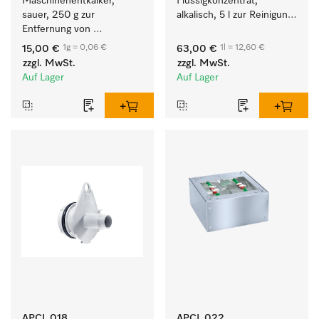
Maschinenentkalker, 
Flüssigkonzentrat, 
sauer, 250 g zur 
alkalisch, 5 l zur Reinigung 
Entfernung von 
weißer Textilien und 
hartnäckigen 
farbechter Buntwäsche.
1g = 0,06 €
1l = 12,60 €
15,00 €
63,00 €
Kalkablagerungen.
zzgl. MwSt.
zzgl. MwSt.
Auf Lager
Auf Lager
APCL 018
APCL 022