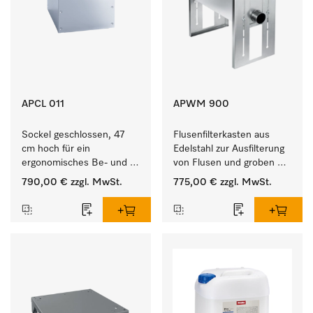
APCL 011
APWM 900
Sockel geschlossen, 47 
Flusenfilterkasten aus 
cm hoch für ein 
Edelstahl zur Ausfilterung 
ergonomisches Be- und 
von Flusen und groben 
Entladen von 
Partikeln aus der Lauge. 
790,00 €
zzgl. MwSt.
775,00 €
zzgl. MwSt.
Waschmaschine und 
Trockner.