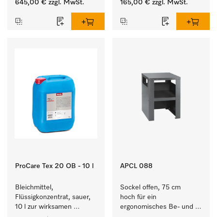
645,00 €
zzgl. MwSt.
165,00 €
zzgl. MwSt.
Waschmaschine und 
Waschmaschine/Ablufttrockner 
Trockner.
mit externen Systemen.
ProCare Tex 20 OB - 10 l
APCL 088
Bleichmittel, 
Sockel offen, 75 cm 
Flüssigkonzentrat, sauer, 
hoch für ein 
10 l zur wirksamen 
ergonomisches Be- und 
Entfernung von 
Entladen von 