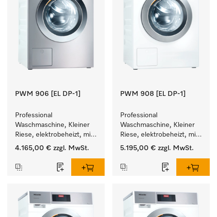
PWM 906 [EL DP-1]
PWM 908 [EL DP-1]
Professional 
Professional 
Waschmaschine, Kleiner 
Waschmaschine, Kleiner 
Riese, elektrobeheizt, mit 
Riese, elektrobeheizt, mit 
Ablaufpumpe und 
Ablaufpumpe und 
4.165,00 €
zzgl. MwSt.
5.195,00 €
zzgl. MwSt.
zielgruppenspezifischen 
zielgruppenspezifischen 
Programmen. 
Programmen. 
Leistung 6 kg  in 49 min .
Leistung 8 kg  in 49 min .