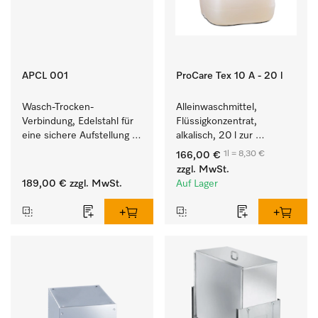
APCL 001
ProCare Tex 10 A - 20 l
Wasch-Trocken-
Alleinwaschmittel, 
Verbindung, Edelstahl für 
Flüssigkonzentrat, 
eine sichere Aufstellung 
alkalisch, 20 l zur 
zu einer Wasch-Trocken-
Reinigung weißer Textilien 
1l = 8,30 €
166,00 €
Säule.
und farbechter 
zzgl. MwSt.
Buntwäsche.
189,00 €
zzgl. MwSt.
Auf Lager