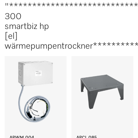
"***************************
300
smartbiz hp
[el]
wärmepumpentrockner*********
APWM 004
APCL 085