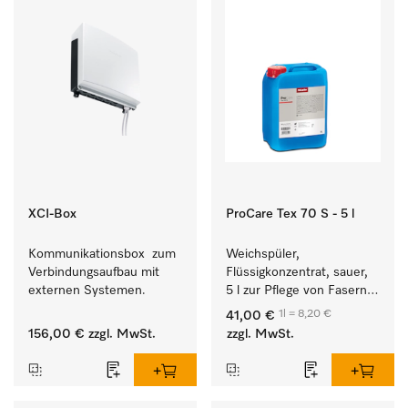
XCI-Box
ProCare Tex 70 S - 5 l
Kommunikationsbox  zum 
Weichspüler, 
Verbindungsaufbau mit 
Flüssigkonzentrat, sauer, 
externen Systemen.
5 l zur Pflege von Fasern 
für eine langfristige 
1l = 8,20 €
41,00 €
Geschmeidigkeit der 
156,00 €
zzgl. MwSt.
zzgl. MwSt.
Textilien.