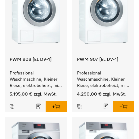
PWM 908 [EL DV-1]
PWM 907 [EL DV-1]
Professional 
Professional 
Waschmaschine, Kleiner 
Waschmaschine, Kleiner 
Riese, elektrobeheizt, mit 
Riese, elektrobeheizt, mit 
Ablaufventil und 
Ablaufventil und 
5.195,00 €
zzgl. MwSt.
4.290,00 €
zzgl. MwSt.
zielgruppenspezifischen 
zielgruppenspezifischen 
Programmen. 
Programmen. 
Leistung 8 kg  in 49 min .
Leistung 7 kg  in 49 min .