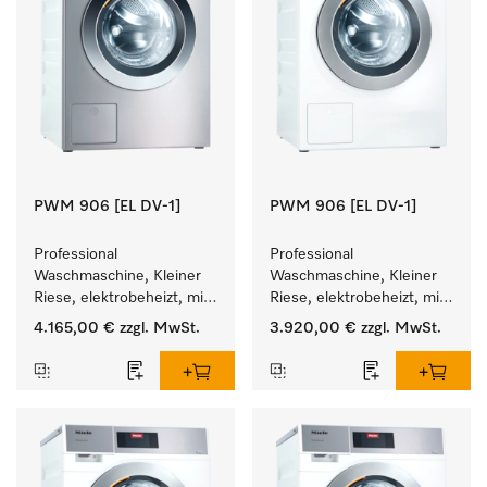
PWM 906 [EL DV-1]
PWM 906 [EL DV-1]
Professional 
Professional 
Waschmaschine, Kleiner 
Waschmaschine, Kleiner 
Riese, elektrobeheizt, mit 
Riese, elektrobeheizt, mit 
Ablaufventil und 
Ablaufventil und 
4.165,00 €
zzgl. MwSt.
3.920,00 €
zzgl. MwSt.
zielgruppenspezifischen 
zielgruppenspezifischen 
Programmen. 
Programmen. 
Leistung 6 kg  in 49 min .
Leistung 6 kg  in 49 min .