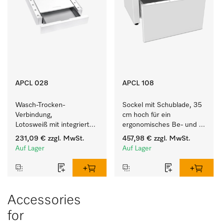
APCL 028
APCL 108
Wasch-Trocken-
Sockel mit Schublade, 35 
Verbindung, 
cm hoch für ein 
Lotosweiß mit integrierter 
ergonomisches Be- und 
Schublade für eine 
Entladen von 
231,09 €
zzgl. MwSt.
457,98 €
zzgl. MwSt.
besonders komfortable 
Waschmaschine und 
Auf Lager
Auf Lager
Wasch-Trocken-Säule. 
Trockner. 
Accessories
for