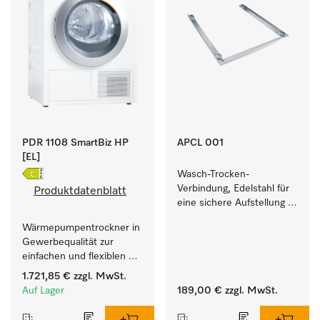
PDR 1108 SmartBiz HP
APCL 001
[EL]
Wasch-Trocken-
Verbindung, Edelstahl für 
Produktdatenblatt
eine sichere Aufstellung 
zu einer Wasch-Trocken-
Wärmepumpentrockner in 
Säule.
Gewerbequalität zur 
einfachen und flexiblen 
Aufstellung ohne 
1.721,85 €
zzgl. MwSt.
Abluftleitung.
Auf Lager
189,00 €
zzgl. MwSt.