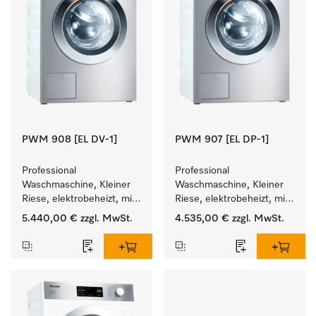
PWM 908 [EL DV-1]
PWM 907 [EL DP-1]
Professional 
Professional 
Waschmaschine, Kleiner 
Waschmaschine, Kleiner 
Riese, elektrobeheizt, mit 
Riese, elektrobeheizt, mit 
Ablaufventil und 
Ablaufpumpe und 
5.440,00 €
zzgl. MwSt.
4.535,00 €
zzgl. MwSt.
zielgruppenspezifischen 
zielgruppenspezifischen 
Programmen. 
Programmen. 
Leistung 8 kg  in 49 min .
Leistung 7 kg  in 49 min .