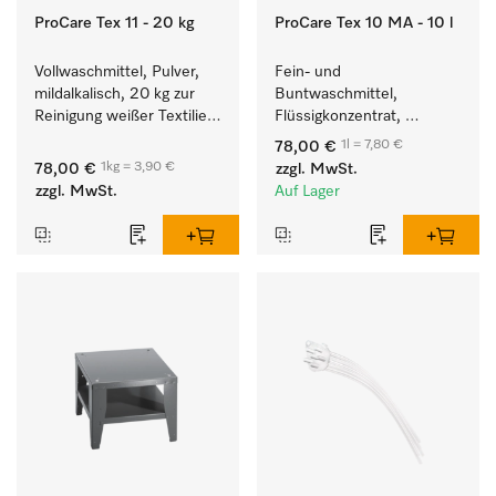
ProCare Tex 11 - 20 kg
ProCare Tex 10 MA - 10 l
Vollwaschmittel, Pulver, 
Fein- und 
mildalkalisch, 20 kg zur 
Buntwaschmittel, 
Reinigung weißer Textilien 
Flüssigkonzentrat, 
und farbechter 
mildalkalisch, 10 l zur 
1l = 7,80 €
78,00 €
Buntwäsche.
Reinigung von 
1kg = 3,90 €
78,00 €
zzgl. MwSt.
Buntwäsche und 
zzgl. MwSt.
Auf Lager
empfindlichen Textilien.