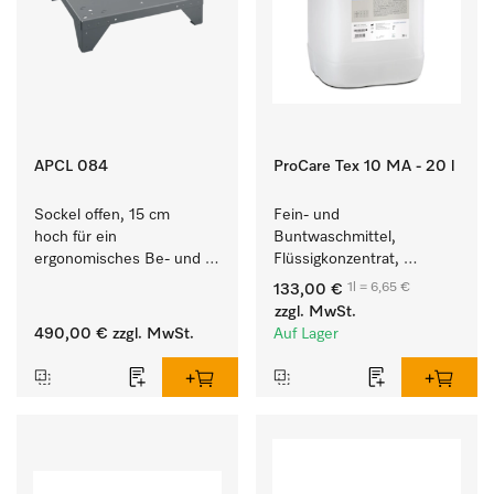
APCL 084
ProCare Tex 10 MA - 20 l
Sockel offen, 15 cm 
Fein- und 
hoch für ein 
Buntwaschmittel, 
ergonomisches Be- und 
Flüssigkonzentrat, 
Entladen von 
mildalkalisch, 20 l zur 
1l = 6,65 €
133,00 €
Waschmaschine und 
Reinigung von 
zzgl. MwSt.
Trockner. 
Buntwäsche und 
490,00 €
zzgl. MwSt.
Auf Lager
empfindlichen Textilien.