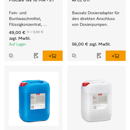
ProCare Tex 10 MA - 5 l
APCL 017
Fein- und 
Bausatz Dosieradapter für 
Buntwaschmittel, 
den direkten Anschluss 
Flüssigkonzentrat, 
von Dosierpumpen. 
mildalkalisch, 5 l zur 
1l = 9,80 €
49,00 €
Reinigung von 
zzgl. MwSt.
Buntwäsche und 
Auf Lager
56,00 €
zzgl. MwSt.
empfindlichen Textilien.