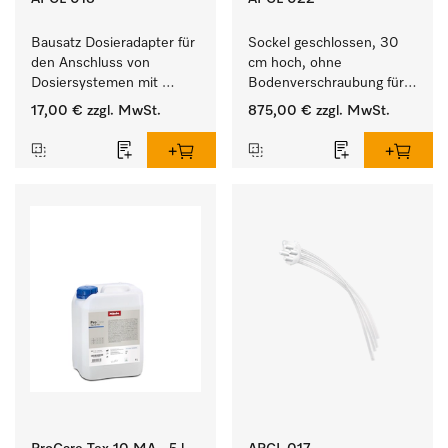
Bausatz Dosieradapter für 
Sockel geschlossen, 30 
den Anschluss von 
cm hoch, ohne 
Dosiersystemen mit 
Bodenverschraubung für 
Wassereinspülung. 
ein ergonomisches Be- 
17,00 €
zzgl. MwSt.
875,00 €
zzgl. MwSt.
und Entladen von 
Waschmaschine und 
Trockner. 