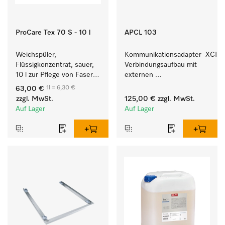
ProCare Tex 70 S - 10 l
APCL 103
Weichspüler, 
Kommunikationsadapter  XCI z
Flüssigkonzentrat, sauer, 
Verbindungsaufbau mit 
10 l zur Pflege von Fasern 
externen 
für eine langfristige 
Kassiersystemen.
1l = 6,30 €
63,00 €
Geschmeidigkeit der 
zzgl. MwSt.
125,00 €
zzgl. MwSt.
Textilien.
Auf Lager
Auf Lager