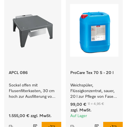
APCL 086
ProCare Tex 70 S - 20 l
Sockel offen mit 
Weichspüler, 
Flusenfilterkasten, 30 cm 
Flüssigkonzentrat, sauer, 
hoch zur Ausfilterung von 
20 l zur Pflege von Fasern 
Flusen und groben 
für eine langfristige 
1l = 4,95 €
99,00 €
Partikeln aus der Lauge.
Geschmeidigkeit der 
zzgl. MwSt.
Textilien.
1.555,00 €
zzgl. MwSt.
Auf Lager