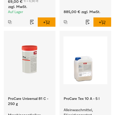
1l = 6,90 €
69,00 €
hartnäckigen Flecken.
Waschmaschine und 
zzgl. MwSt.
Trockner. 
Auf Lager
885,00 €
zzgl. MwSt.
ProCare Universal 81 C -
ProCare Tex 10 A - 5 l
250 g
Alleinwaschmittel, 