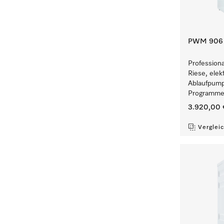
PWM 906 [
Profession
Riese, elek
Ablaufpump
Programmen
3.920,00 
Verglei