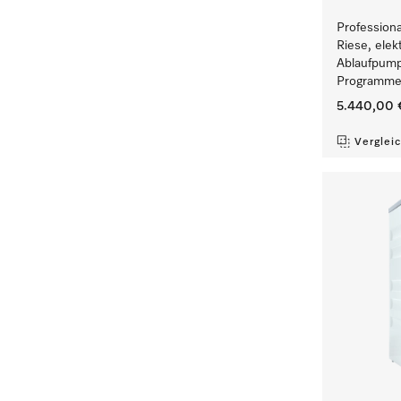
Profession
Riese, elek
Ablaufpump
Programmen
5.440,00 
Verglei