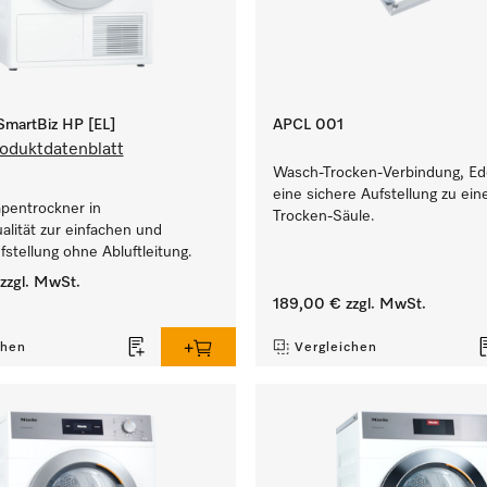
martBiz HP [EL]
APCL 001
oduktdatenblatt
Wasch-Trocken-Verbindung, Ede
eine sichere Aufstellung zu ei
entrockner in
Trocken-Säule.
lität zur einfachen und
ufstellung ohne Abluftleitung.
zzgl. MwSt.
189,00 €
zzgl. MwSt.
chen
Vergleichen