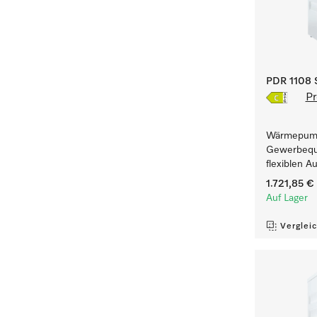
PDR 1108 S
Pr
Wärmepump
Gewerbequa
flexiblen A
1.721,85 €
Auf Lager
Verglei