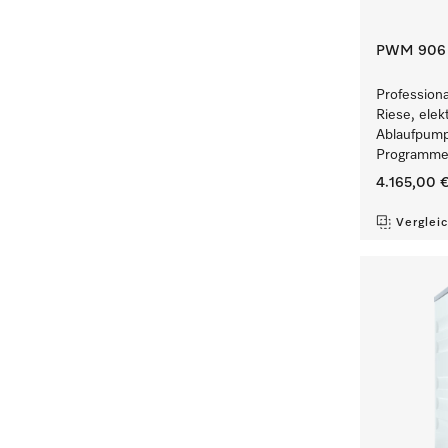
PWM 906 [
Profession
Riese, elek
Ablaufpump
Programmen
4.165,00 
Verglei