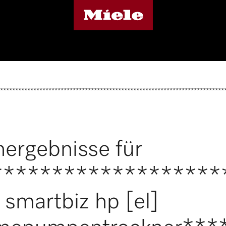
**************************************************************************
ergebnisse für
*******************
smartbiz hp [el]