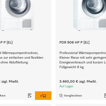
P P [EL]
PDR 908 HP P [EL]
al Wärmepumpentrockner,
Professional Wärmepumpentro
se zur einfachen und flexiblen
Kleiner Riese mit sehr geringe
 ohne Abluftleitung.
Energieverbrauch und kurzen La
Füllgewicht 8 kg.
€
zzgl. MwSt.
3.460,00 €
zzgl. MwSt.
Auf Lager
chen
Vergleichen