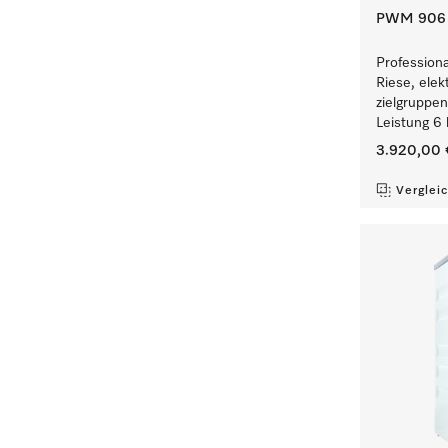
PWM 906 [
Profession
Riese, elek
zielgruppe
Leistung 6 
3.920,00 
Verglei