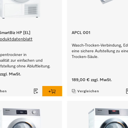
martBiz HP [EL]
APCL 001
oduktdatenblatt
Wasch-Trocken-Verbindung, Ede
eine sichere Aufstellung zu ei
entrockner in
Trocken-Säule.
lität zur einfachen und
ufstellung ohne Abluftleitung.
zzgl. MwSt.
189,00 €
zzgl. MwSt.
chen
Vergleichen