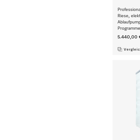
Profession
Riese, elek
Ablaufpump
Programmen
5.440,00 
Verglei