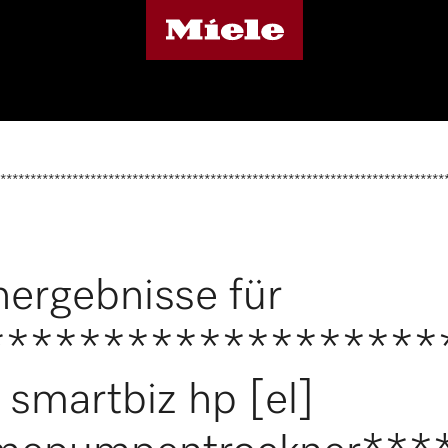
**************************************************************************
ergebnisse für
*******************
smartbiz hp [el]