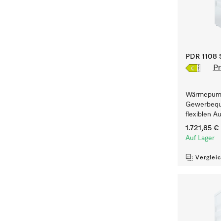
PDR 1108 S
Pr
Wärmepump
Gewerbequa
flexiblen A
1.721,85 €
Auf Lager
Verglei