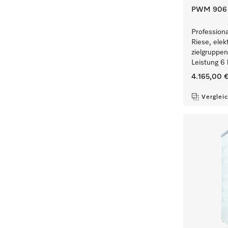
PWM 906 [
Profession
Riese, elek
zielgruppe
Leistung 6 
4.165,00 
Verglei