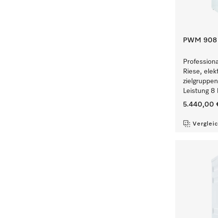
PWM 908 [
Profession
Riese, elek
zielgruppe
Leistung 8 
5.440,00 
Verglei