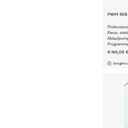
PWM 906 [
Profession
Riese, elek
Ablaufpump
Programmen
4.165,00 
Verglei