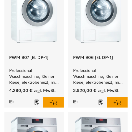
PWM 907 [EL DP-1]
PWM 906 [EL DP-1]
Professional 
Professional 
Waschmaschine, Kleiner 
Waschmaschine, Kleiner 
Riese, elektrobeheizt, mit 
Riese, elektrobeheizt, mit 
Ablaufpumpe und 
Ablaufpumpe und 
4.290,00 €
zzgl. MwSt.
3.920,00 €
zzgl. MwSt.
zielgruppenspezifischen 
zielgruppenspezifischen 
Programmen. 
Programmen. 
Leistung 7 kg  in 49 min .
Leistung 6 kg  in 49 min .