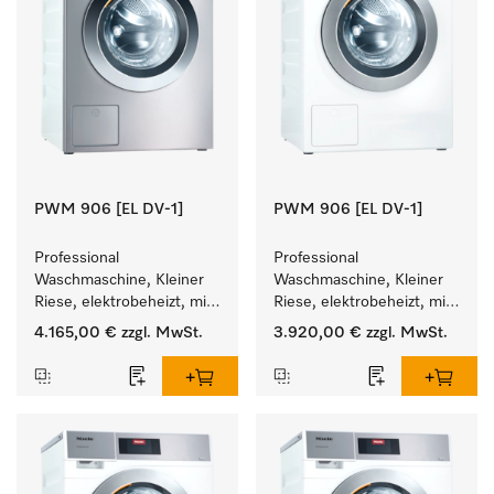
PWM 906 [EL DV-1]
PWM 906 [EL DV-1]
Professional 
Professional 
Waschmaschine, Kleiner 
Waschmaschine, Kleiner 
Riese, elektrobeheizt, mit 
Riese, elektrobeheizt, mit 
Ablaufventil und 
Ablaufventil und 
4.165,00 €
zzgl. MwSt.
3.920,00 €
zzgl. MwSt.
zielgruppenspezifischen 
zielgruppenspezifischen 
Programmen. 
Programmen. 
Leistung 6 kg  in 49 min .
Leistung 6 kg  in 49 min .