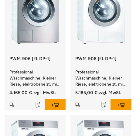
PWM 906 [EL DP-1]
PWM 908 [EL DP-1]
Professional 
Professional 
Waschmaschine, Kleiner 
Waschmaschine, Kleiner 
Riese, elektrobeheizt, mit 
Riese, elektrobeheizt, mit 
Ablaufpumpe und 
Ablaufpumpe und 
4.165,00 €
zzgl. MwSt.
5.195,00 €
zzgl. MwSt.
zielgruppenspezifischen 
zielgruppenspezifischen 
Programmen. 
Programmen. 
Leistung 6 kg  in 49 min .
Leistung 8 kg  in 49 min .