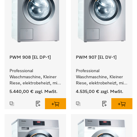
PWM 908 [EL DP-1]
PWM 907 [EL DV-1]
Professional 
Professional 
Waschmaschine, Kleiner 
Waschmaschine, Kleiner 
Riese, elektrobeheizt, mit 
Riese, elektrobeheizt, mit 
Ablaufpumpe und 
Ablaufventil und 
5.440,00 €
zzgl. MwSt.
4.535,00 €
zzgl. MwSt.
zielgruppenspezifischen 
zielgruppenspezifischen 
Programmen. 
Programmen. 
Leistung 8 kg  in 49 min .
Leistung 7 kg  in 49 min .