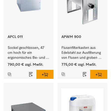
APCL 011
APWM 900
Sockel geschlossen, 47 
Flusenfilterkasten aus 
cm hoch für ein 
Edelstahl zur Ausfilterung 
ergonomisches Be- und 
von Flusen und groben 
Entladen von 
Partikeln aus der Lauge. 
790,00 €
zzgl. MwSt.
775,00 €
zzgl. MwSt.
Waschmaschine und 
Trockner.