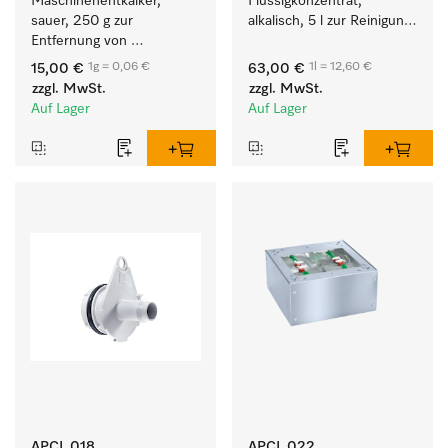
Maschinenentkalker, 
Flüssigkonzentrat, 
sauer, 250 g zur 
alkalisch, 5 l zur Reinigung 
Entfernung von 
weißer Textilien und 
hartnäckigen 
farbechter Buntwäsche.
1g = 0,06 €
1l = 12,60 €
15,00 €
63,00 €
Kalkablagerungen.
zzgl. MwSt.
zzgl. MwSt.
Auf Lager
Auf Lager
APCL 018
APCL 022