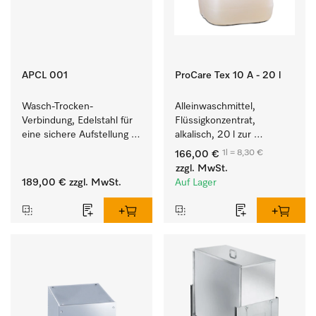
APCL 001
ProCare Tex 10 A - 20 l
Wasch-Trocken-
Alleinwaschmittel, 
Verbindung, Edelstahl für 
Flüssigkonzentrat, 
eine sichere Aufstellung 
alkalisch, 20 l zur 
zu einer Wasch-Trocken-
Reinigung weißer Textilien 
1l = 8,30 €
166,00 €
Säule.
und farbechter 
zzgl. MwSt.
Buntwäsche.
189,00 €
zzgl. MwSt.
Auf Lager