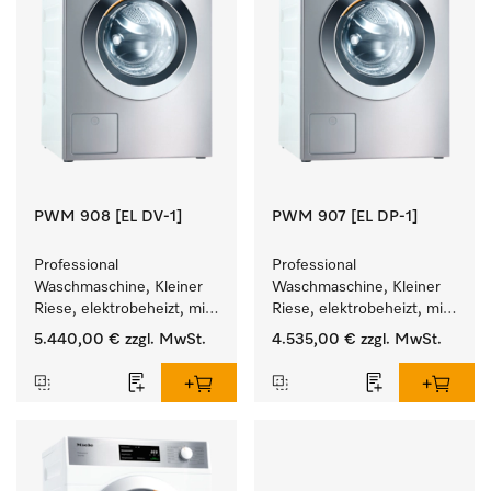
PWM 908 [EL DV-1]
PWM 907 [EL DP-1]
Professional 
Professional 
Waschmaschine, Kleiner 
Waschmaschine, Kleiner 
Riese, elektrobeheizt, mit 
Riese, elektrobeheizt, mit 
Ablaufventil und 
Ablaufpumpe und 
5.440,00 €
zzgl. MwSt.
4.535,00 €
zzgl. MwSt.
zielgruppenspezifischen 
zielgruppenspezifischen 
Programmen. 
Programmen. 
Leistung 8 kg  in 49 min .
Leistung 7 kg  in 49 min .