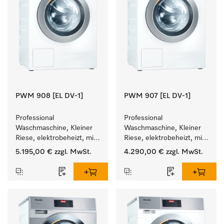
PWM 908 [EL DV-1]
PWM 907 [EL DV-1]
Professional 
Professional 
Waschmaschine, Kleiner 
Waschmaschine, Kleiner 
Riese, elektrobeheizt, mit 
Riese, elektrobeheizt, mit 
Ablaufventil und 
Ablaufventil und 
5.195,00 €
zzgl. MwSt.
4.290,00 €
zzgl. MwSt.
zielgruppenspezifischen 
zielgruppenspezifischen 
Programmen. 
Programmen. 
Leistung 8 kg  in 49 min .
Leistung 7 kg  in 49 min .