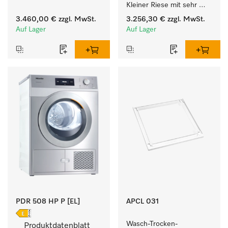
Kleiner Riese mit sehr 
kurzen Laufzeiten. 
geringem 
Füllgewicht 8 kg.
3.460,00 €
zzgl. MwSt.
3.256,30 €
zzgl. MwSt.
Energieverbrauch und 
Auf Lager
Auf Lager
kurzen Laufzeiten. 
Füllgewicht 8 kg.
PDR 508 HP P [EL]
APCL 031
Wasch-Trocken-
Produktdatenblatt