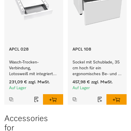
APCL 028
APCL 108
Wasch-Trocken-
Sockel mit Schublade, 35 
Verbindung, 
cm hoch für ein 
Lotosweiß mit integrierter 
ergonomisches Be- und 
Schublade für eine 
Entladen von 
231,09 €
zzgl. MwSt.
457,98 €
zzgl. MwSt.
besonders komfortable 
Waschmaschine und 
Auf Lager
Auf Lager
Wasch-Trocken-Säule. 
Trockner. 
Accessories
for