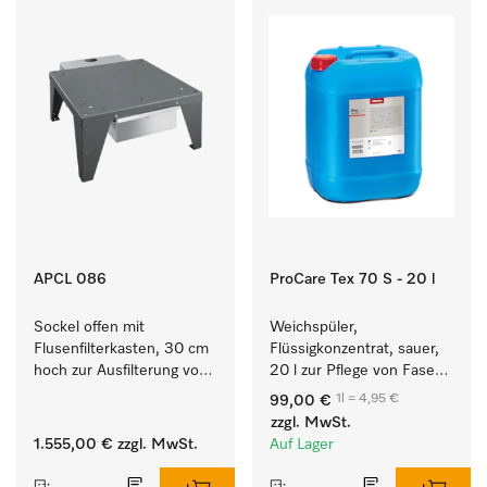
APCL 086
ProCare Tex 70 S - 20 l
Sockel offen mit 
Weichspüler, 
Flusenfilterkasten, 30 cm 
Flüssigkonzentrat, sauer, 
hoch zur Ausfilterung von 
20 l zur Pflege von Fasern 
Flusen und groben 
für eine langfristige 
1l = 4,95 €
99,00 €
Partikeln aus der Lauge.
Geschmeidigkeit der 
zzgl. MwSt.
Textilien.
1.555,00 €
zzgl. MwSt.
Auf Lager