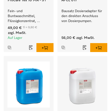
ProCare Tex 10 MA - 5 l
APCL 017
Fein- und 
Bausatz Dosieradapter für 
Buntwaschmittel, 
den direkten Anschluss 
Flüssigkonzentrat, 
von Dosierpumpen. 
mildalkalisch, 5 l zur 
1l = 9,80 €
49,00 €
Reinigung von 
zzgl. MwSt.
Buntwäsche und 
Auf Lager
56,00 €
zzgl. MwSt.
empfindlichen Textilien.