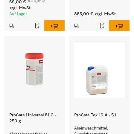
1l = 6,90 €
69,00 €
hartnäckigen Flecken.
Waschmaschine und 
zzgl. MwSt.
Trockner. 
Auf Lager
885,00 €
zzgl. MwSt.
ProCare Universal 81 C -
ProCare Tex 10 A - 5 l
250 g
Alleinwaschmittel, 