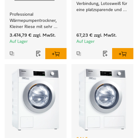
Verbindung, Lotosweiß für 
eine platzsparende und 
Professional 
sichere Aufstellung zu 
Wärmepumpentrockner, 
einer Wasch-Trocken-
Kleiner Riese mit sehr 
Säule. 
geringem 
3.474,79 €
zzgl. MwSt.
67,23 €
zzgl. MwSt.
Energieverbrauch und 
Auf Lager
Auf Lager
kurzen Laufzeiten. 
Füllgewicht 8 kg.