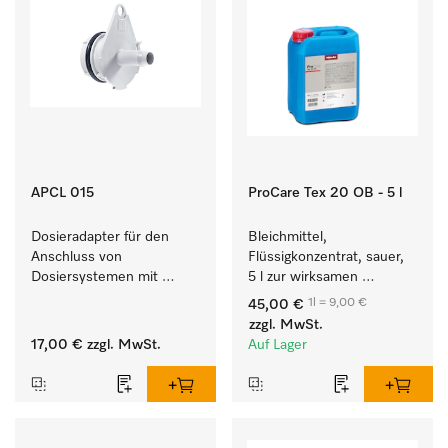
APCL 015
ProCare Tex 20 OB - 5 l
Dosieradapter für den 
Bleichmittel, 
Anschluss von 
Flüssigkonzentrat, sauer, 
Dosiersystemen mit 
5 l zur wirksamen 
Wassereinspülung. 
Entfernung von 
1l = 9,00 €
45,00 €
hartnäckigen Flecken.
zzgl. MwSt.
17,00 €
zzgl. MwSt.
Auf Lager