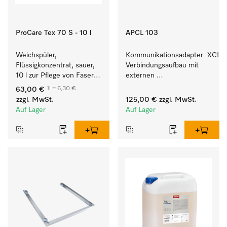
ProCare Tex 70 S - 10 l
APCL 103
Weichspüler, 
Kommunikationsadapter  XCI z
Flüssigkonzentrat, sauer, 
Verbindungsaufbau mit 
10 l zur Pflege von Fasern 
externen 
für eine langfristige 
Kassiersystemen.
1l = 6,30 €
63,00 €
Geschmeidigkeit der 
zzgl. MwSt.
125,00 €
zzgl. MwSt.
Textilien.
Auf Lager
Auf Lager