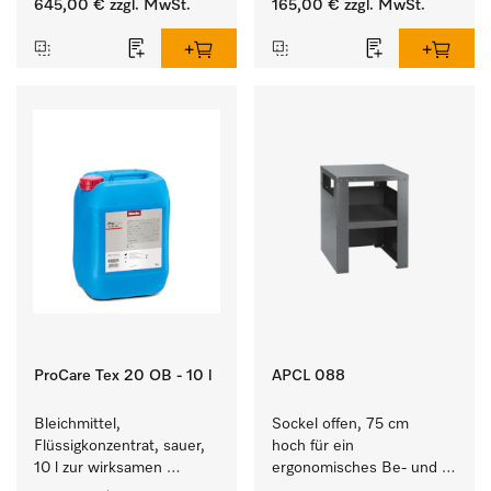
645,00 €
zzgl. MwSt.
165,00 €
zzgl. MwSt.
Waschmaschine und 
Waschmaschine/Ablufttrockner 
Trockner.
mit externen Systemen.
ProCare Tex 20 OB - 10 l
APCL 088
Bleichmittel, 
Sockel offen, 75 cm 
Flüssigkonzentrat, sauer, 
hoch für ein 
10 l zur wirksamen 
ergonomisches Be- und 
Entfernung von 
Entladen von 