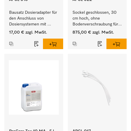
Bausatz Dosieradapter für 
Sockel geschlossen, 30 
den Anschluss von 
cm hoch, ohne 
Dosiersystemen mit 
Bodenverschraubung für 
Wassereinspülung. 
ein ergonomisches Be- 
17,00 €
zzgl. MwSt.
875,00 €
zzgl. MwSt.
und Entladen von 
Waschmaschine und 
Trockner. 