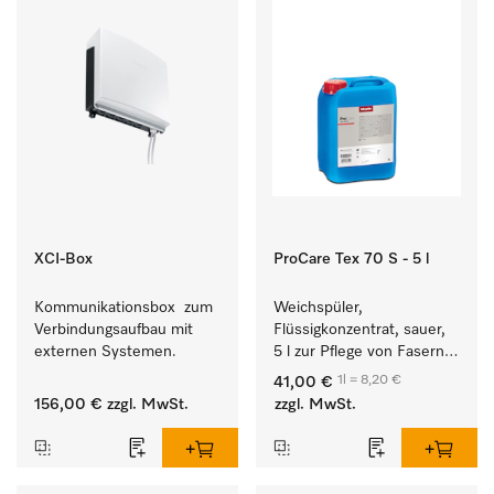
XCI-Box
ProCare Tex 70 S - 5 l
Kommunikationsbox  zum 
Weichspüler, 
Verbindungsaufbau mit 
Flüssigkonzentrat, sauer, 
externen Systemen.
5 l zur Pflege von Fasern 
für eine langfristige 
1l = 8,20 €
41,00 €
Geschmeidigkeit der 
156,00 €
zzgl. MwSt.
zzgl. MwSt.
Textilien.