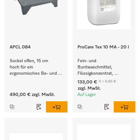
APCL 084
ProCare Tex 10 MA - 20 l
Sockel offen, 15 cm 
Fein- und 
hoch für ein 
Buntwaschmittel, 
ergonomisches Be- und 
Flüssigkonzentrat, 
Entladen von 
mildalkalisch, 20 l zur 
1l = 6,65 €
133,00 €
Waschmaschine und 
Reinigung von 
zzgl. MwSt.
Trockner. 
Buntwäsche und 
490,00 €
zzgl. MwSt.
Auf Lager
empfindlichen Textilien.