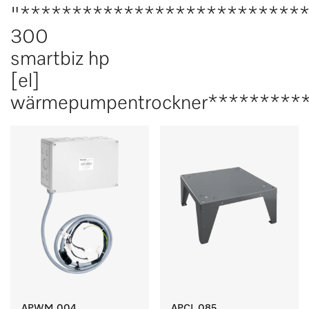
"***************************
300
smartbiz hp
[el]
wärmepumpentrockner*********
APWM 004
APCL 085