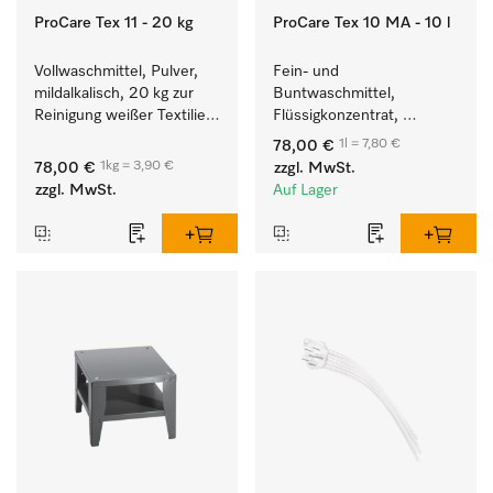
ProCare Tex 11 - 20 kg
ProCare Tex 10 MA - 10 l
Vollwaschmittel, Pulver, 
Fein- und 
mildalkalisch, 20 kg zur 
Buntwaschmittel, 
Reinigung weißer Textilien 
Flüssigkonzentrat, 
und farbechter 
mildalkalisch, 10 l zur 
1l = 7,80 €
78,00 €
Buntwäsche.
Reinigung von 
1kg = 3,90 €
78,00 €
zzgl. MwSt.
Buntwäsche und 
zzgl. MwSt.
Auf Lager
empfindlichen Textilien.