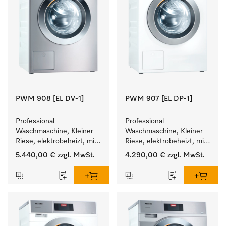
PWM 908 [EL DV-1]
PWM 907 [EL DP-1]
Professional 
Professional 
Waschmaschine, Kleiner 
Waschmaschine, Kleiner 
Riese, elektrobeheizt, mit 
Riese, elektrobeheizt, mit 
Ablaufventil und 
Ablaufpumpe und 
5.440,00 €
zzgl. MwSt.
4.290,00 €
zzgl. MwSt.
zielgruppenspezifischen 
zielgruppenspezifischen 
Programmen. 
Programmen. 
Leistung 8 kg  in 49 min .
Leistung 7 kg  in 49 min .