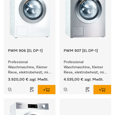
PWM 906 [EL DP-1]
PWM 907 [EL DP-1]
Professional 
Professional 
Waschmaschine, Kleiner 
Waschmaschine, Kleiner 
Riese, elektrobeheizt, mit 
Riese, elektrobeheizt, mit 
Ablaufpumpe und 
Ablaufpumpe und 
3.920,00 €
zzgl. MwSt.
4.535,00 €
zzgl. MwSt.
zielgruppenspezifischen 
zielgruppenspezifischen 
Programmen. 
Programmen. 
Leistung 6 kg  in 49 min .
Leistung 7 kg  in 49 min .