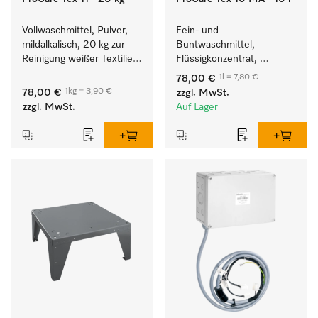
Vollwaschmittel, Pulver, 
Fein- und 
mildalkalisch, 20 kg zur 
Buntwaschmittel, 
Reinigung weißer Textilien 
Flüssigkonzentrat, 
und farbechter 
mildalkalisch, 10 l zur 
1l = 7,80 €
78,00 €
Buntwäsche.
Reinigung von 
1kg = 3,90 €
78,00 €
zzgl. MwSt.
Buntwäsche und 
zzgl. MwSt.
Auf Lager
empfindlichen Textilien.