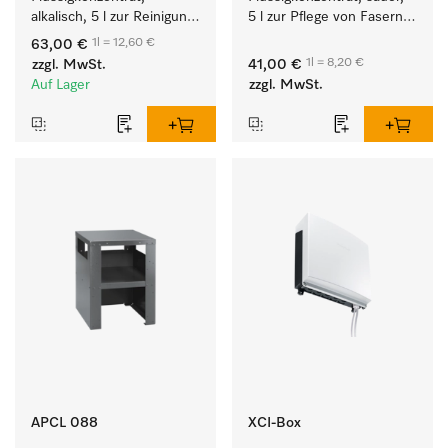
alkalisch, 5 l zur Reinigung 
5 l zur Pflege von Fasern 
weißer Textilien und 
für eine langfristige 
1l = 12,60 €
63,00 €
farbechter Buntwäsche.
Geschmeidigkeit der 
1l = 8,20 €
zzgl. MwSt.
41,00 €
Textilien.
Auf Lager
zzgl. MwSt.
APCL 088
XCI-Box