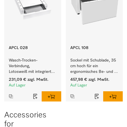
APCL 028
APCL 108
Wasch-Trocken-
Sockel mit Schublade, 35 
Verbindung, 
cm hoch für ein 
Lotosweiß mit integrierter 
ergonomisches Be- und 
Schublade für eine 
Entladen von 
231,09 €
zzgl. MwSt.
457,98 €
zzgl. MwSt.
besonders komfortable 
Waschmaschine und 
Auf Lager
Auf Lager
Wasch-Trocken-Säule. 
Trockner. 
Accessories
for