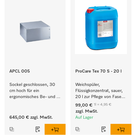
APCL 005
ProCare Tex 70 S - 20 l
Sockel geschlossen, 30 
Weichspüler, 
cm hoch für ein 
Flüssigkonzentrat, sauer, 
ergonomisches Be- und 
20 l zur Pflege von Fasern 
Entladen von 
für eine langfristige 
1l = 4,95 €
99,00 €
Waschmaschine und 
Geschmeidigkeit der 
zzgl. MwSt.
Trockner.
Textilien.
645,00 €
zzgl. MwSt.
Auf Lager