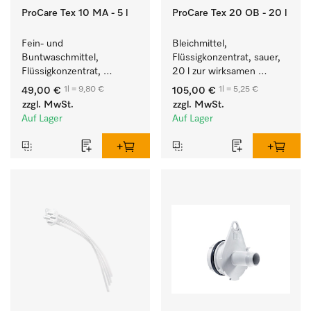
ProCare Tex 10 MA - 5 l
ProCare Tex 20 OB - 20 l
Fein- und 
Bleichmittel, 
Buntwaschmittel, 
Flüssigkonzentrat, sauer, 
Flüssigkonzentrat, 
20 l zur wirksamen 
mildalkalisch, 5 l zur 
Entfernung von 
1l = 9,80 €
1l = 5,25 €
49,00 €
105,00 €
Reinigung von 
hartnäckigen Flecken.
zzgl. MwSt.
zzgl. MwSt.
Buntwäsche und 
Auf Lager
Auf Lager
empfindlichen Textilien.