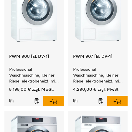
PWM 908 [EL DV-1]
PWM 907 [EL DV-1]
Professional 
Professional 
Waschmaschine, Kleiner 
Waschmaschine, Kleiner 
Riese, elektrobeheizt, mit 
Riese, elektrobeheizt, mit 
Ablaufventil und 
Ablaufventil und 
5.195,00 €
zzgl. MwSt.
4.290,00 €
zzgl. MwSt.
zielgruppenspezifischen 
zielgruppenspezifischen 
Programmen. 
Programmen. 
Leistung 8 kg  in 49 min .
Leistung 7 kg  in 49 min .