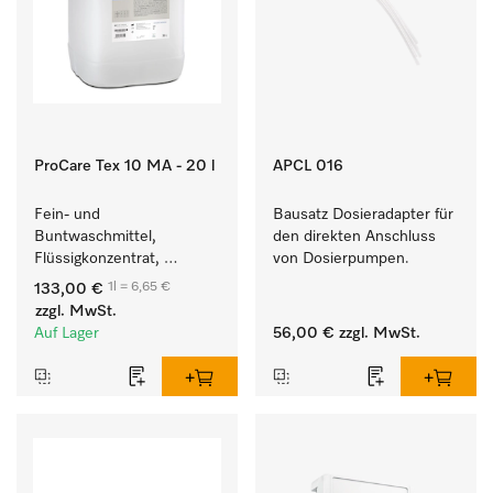
ProCare Tex 10 MA - 20 l
APCL 016
Fein- und 
Bausatz Dosieradapter für 
Buntwaschmittel, 
den direkten Anschluss 
Flüssigkonzentrat, 
von Dosierpumpen. 
mildalkalisch, 20 l zur 
1l = 6,65 €
133,00 €
Reinigung von 
zzgl. MwSt.
Buntwäsche und 
Auf Lager
56,00 €
zzgl. MwSt.
empfindlichen Textilien.