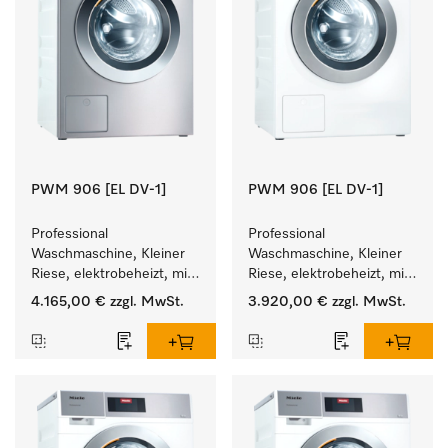
PWM 906 [EL DV-1]
PWM 906 [EL DV-1]
Professional 
Professional 
Waschmaschine, Kleiner 
Waschmaschine, Kleiner 
Riese, elektrobeheizt, mit 
Riese, elektrobeheizt, mit 
Ablaufventil und 
Ablaufventil und 
4.165,00 €
zzgl. MwSt.
3.920,00 €
zzgl. MwSt.
zielgruppenspezifischen 
zielgruppenspezifischen 
Programmen. 
Programmen. 
Leistung 6 kg  in 49 min .
Leistung 6 kg  in 49 min .