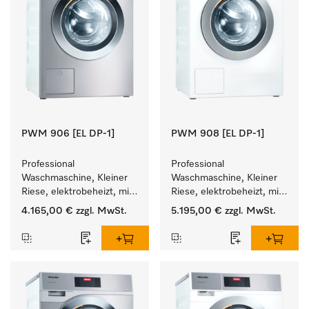
PWM 906 [EL DP-1]
PWM 908 [EL DP-1]
Professional 
Professional 
Waschmaschine, Kleiner 
Waschmaschine, Kleiner 
Riese, elektrobeheizt, mit 
Riese, elektrobeheizt, mit 
Ablaufpumpe und 
Ablaufpumpe und 
4.165,00 €
zzgl. MwSt.
5.195,00 €
zzgl. MwSt.
zielgruppenspezifischen 
zielgruppenspezifischen 
Programmen. 
Programmen. 
Leistung 6 kg  in 49 min .
Leistung 8 kg  in 49 min .