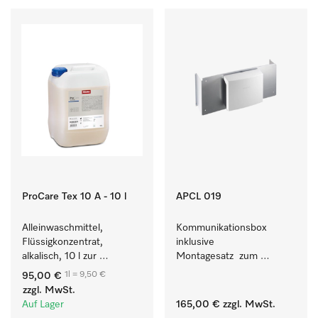
ProCare Tex 10 A - 10 l
APCL 019
Alleinwaschmittel, 
Kommunikationsbox 
Flüssigkonzentrat, 
inklusive 
alkalisch, 10 l zur 
Montagesatz  zum 
Reinigung weißer Textilien 
Verbindungsaufbau von 
1l = 9,50 €
95,00 €
und farbechter 
Waschmaschine/Ablufttrockner 
zzgl. MwSt.
Buntwäsche.
mit externen Systemen.
Auf Lager
165,00 €
zzgl. MwSt.