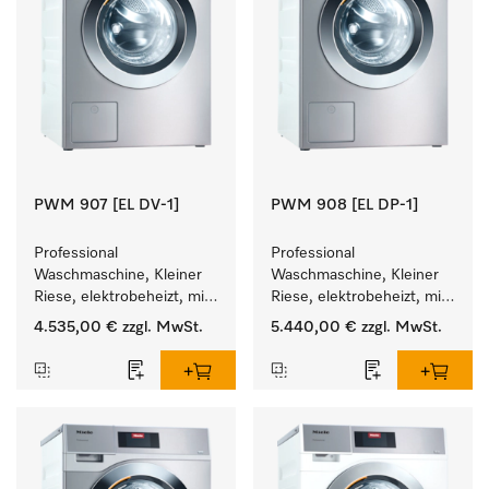
PWM 907 [EL DV-1]
PWM 908 [EL DP-1]
Professional 
Professional 
Waschmaschine, Kleiner 
Waschmaschine, Kleiner 
Riese, elektrobeheizt, mit 
Riese, elektrobeheizt, mit 
Ablaufventil und 
Ablaufpumpe und 
4.535,00 €
zzgl. MwSt.
5.440,00 €
zzgl. MwSt.
zielgruppenspezifischen 
zielgruppenspezifischen 
Programmen. 
Programmen. 
Leistung 7 kg  in 49 min .
Leistung 8 kg  in 49 min .