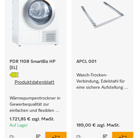
PDR 1108 SmartBiz HP
APCL 001
[EL]
Wasch-Trocken-
Verbindung, Edelstahl für 
Produktdatenblatt
eine sichere Aufstellung 
zu einer Wasch-Trocken-
Wärmepumpentrockner in 
Säule.
Gewerbequalität zur 
einfachen und flexiblen 
Aufstellung ohne 
1.721,85 €
zzgl. MwSt.
Abluftleitung.
Auf Lager
189,00 €
zzgl. MwSt.