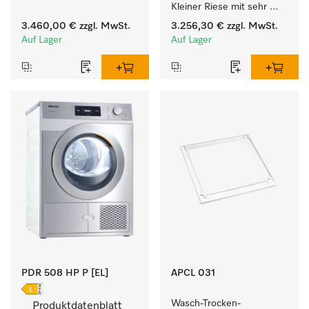
Kleiner Riese mit sehr 
kurzen Laufzeiten. 
geringem 
Füllgewicht 8 kg.
3.460,00 €
zzgl. MwSt.
3.256,30 €
zzgl. MwSt.
Energieverbrauch und 
Auf Lager
Auf Lager
kurzen Laufzeiten. 
Füllgewicht 8 kg.
PDR 508 HP P [EL]
APCL 031
Wasch-Trocken-
Produktdatenblatt