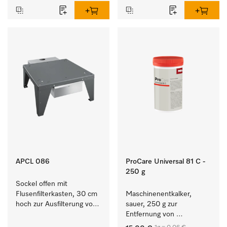
APCL 086
ProCare Universal 81 C -
250 g
Sockel offen mit 
Flusenfilterkasten, 30 cm 
Maschinenentkalker, 
hoch zur Ausfilterung von 
sauer, 250 g zur 
Flusen und groben 
Entfernung von 
Partikeln aus der Lauge.
hartnäckigen 