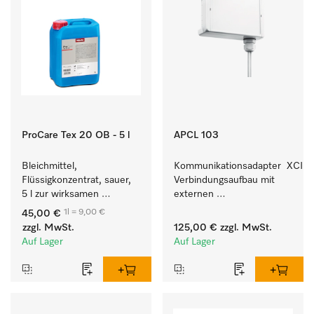
ProCare Tex 20 OB - 5 l
APCL 103
Bleichmittel, 
Kommunikationsadapter  XCI z
Flüssigkonzentrat, sauer, 
Verbindungsaufbau mit 
5 l zur wirksamen 
externen 
Entfernung von 
Kassiersystemen.
1l = 9,00 €
45,00 €
hartnäckigen Flecken.
zzgl. MwSt.
125,00 €
zzgl. MwSt.
Auf Lager
Auf Lager