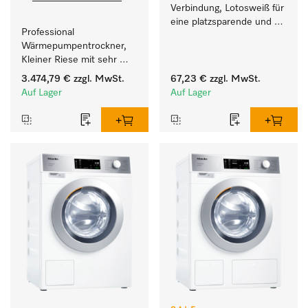
Verbindung, Lotosweiß für 
eine platzsparende und 
Professional 
sichere Aufstellung zu 
Wärmepumpentrockner, 
einer Wasch-Trocken-
Kleiner Riese mit sehr 
Säule. 
geringem 
3.474,79 €
zzgl. MwSt.
67,23 €
zzgl. MwSt.
Energieverbrauch und 
Auf Lager
Auf Lager
kurzen Laufzeiten. 
Füllgewicht 8 kg.