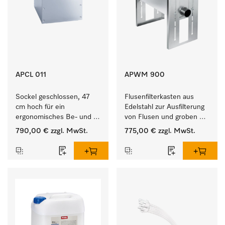
APCL 011
APWM 900
Sockel geschlossen, 47 
Flusenfilterkasten aus 
cm hoch für ein 
Edelstahl zur Ausfilterung 
ergonomisches Be- und 
von Flusen und groben 
Entladen von 
Partikeln aus der Lauge. 
790,00 €
zzgl. MwSt.
775,00 €
zzgl. MwSt.
Waschmaschine und 
Trockner.