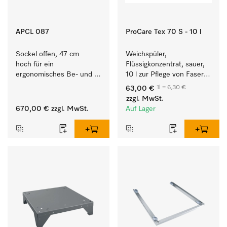
APCL 087
ProCare Tex 70 S - 10 l
Sockel offen, 47 cm 
Weichspüler, 
hoch für ein 
Flüssigkonzentrat, sauer, 
ergonomisches Be- und 
10 l zur Pflege von Fasern 
Entladen von 
für eine langfristige 
1l = 6,30 €
63,00 €
Waschmaschine und 
Geschmeidigkeit der 
zzgl. MwSt.
Trockner. 
Textilien.
670,00 €
zzgl. MwSt.
Auf Lager