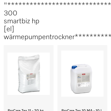
"***************************
300
smartbiz hp
[el]
wärmepumpentrockner*********
ProCare Tex 11 - 20 kg
ProCare Tex 10 MA - 10 l