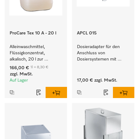
ProCare Tex 10 A - 20 l
APCL 015
Alleinwaschmittel, 
Dosieradapter für den 
Flüssigkonzentrat, 
Anschluss von 
alkalisch, 20 l zur 
Dosiersystemen mit 
Reinigung weißer Textilien 
Wassereinspülung. 
1l = 8,30 €
166,00 €
und farbechter 
zzgl. MwSt.
Buntwäsche.
Auf Lager
17,00 €
zzgl. MwSt.