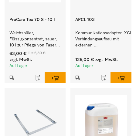
ProCare Tex 70 S - 10 l
APCL 103
Weichspüler, 
Kommunikationsadapter  XCI z
Flüssigkonzentrat, sauer, 
Verbindungsaufbau mit 
10 l zur Pflege von Fasern 
externen 
für eine langfristige 
Kassiersystemen.
1l = 6,30 €
63,00 €
Geschmeidigkeit der 
zzgl. MwSt.
125,00 €
zzgl. MwSt.
Textilien.
Auf Lager
Auf Lager