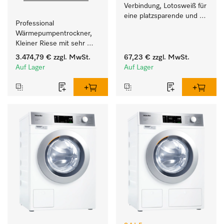
Verbindung, Lotosweiß für 
eine platzsparende und 
Professional 
sichere Aufstellung zu 
Wärmepumpentrockner, 
einer Wasch-Trocken-
Kleiner Riese mit sehr 
Säule. 
geringem 
3.474,79 €
zzgl. MwSt.
67,23 €
zzgl. MwSt.
Energieverbrauch und 
Auf Lager
Auf Lager
kurzen Laufzeiten. 
Füllgewicht 8 kg.