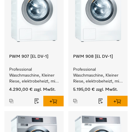
PWM 907 [EL DV-1]
PWM 908 [EL DV-1]
Professional 
Professional 
Waschmaschine, Kleiner 
Waschmaschine, Kleiner 
Riese, elektrobeheizt, mit 
Riese, elektrobeheizt, mit 
Ablaufventil und 
Ablaufventil und 
4.290,00 €
zzgl. MwSt.
5.195,00 €
zzgl. MwSt.
zielgruppenspezifischen 
zielgruppenspezifischen 
Programmen. 
Programmen. 
Leistung 7 kg  in 49 min .
Leistung 8 kg  in 49 min .