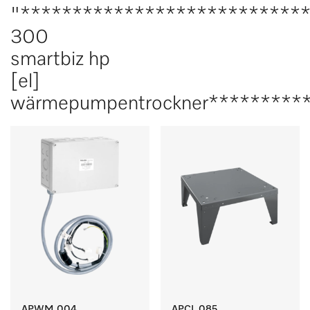
"***************************
300
smartbiz hp
[el]
wärmepumpentrockner*********
APWM 004
APCL 085