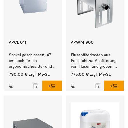
APCL 011
APWM 900
Sockel geschlossen, 47 
Flusenfilterkasten aus 
cm hoch für ein 
Edelstahl zur Ausfilterung 
ergonomisches Be- und 
von Flusen und groben 
Entladen von 
Partikeln aus der Lauge. 
790,00 €
zzgl. MwSt.
775,00 €
zzgl. MwSt.
Waschmaschine und 
Trockner.