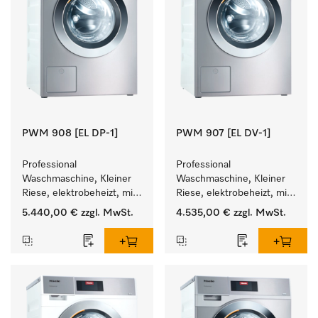
PWM 908 [EL DP-1]
PWM 907 [EL DV-1]
Professional 
Professional 
Waschmaschine, Kleiner 
Waschmaschine, Kleiner 
Riese, elektrobeheizt, mit 
Riese, elektrobeheizt, mit 
Ablaufpumpe und 
Ablaufventil und 
5.440,00 €
zzgl. MwSt.
4.535,00 €
zzgl. MwSt.
zielgruppenspezifischen 
zielgruppenspezifischen 
Programmen. 
Programmen. 
Leistung 8 kg  in 49 min .
Leistung 7 kg  in 49 min .