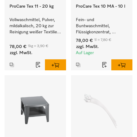
ProCare Tex 11 - 20 kg
ProCare Tex 10 MA - 10 l
Vollwaschmittel, Pulver, 
Fein- und 
mildalkalisch, 20 kg zur 
Buntwaschmittel, 
Reinigung weißer Textilien 
Flüssigkonzentrat, 
und farbechter 
mildalkalisch, 10 l zur 
1l = 7,80 €
78,00 €
Buntwäsche.
Reinigung von 
1kg = 3,90 €
78,00 €
zzgl. MwSt.
Buntwäsche und 
zzgl. MwSt.
Auf Lager
empfindlichen Textilien.