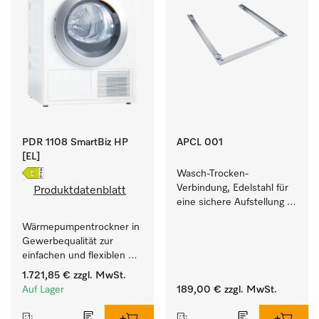
PDR 1108 SmartBiz HP
APCL 001
[EL]
Wasch-Trocken-
Verbindung, Edelstahl für 
Produktdatenblatt
eine sichere Aufstellung 
zu einer Wasch-Trocken-
Wärmepumpentrockner in 
Säule.
Gewerbequalität zur 
einfachen und flexiblen 
Aufstellung ohne 
1.721,85 €
zzgl. MwSt.
Abluftleitung.
Auf Lager
189,00 €
zzgl. MwSt.