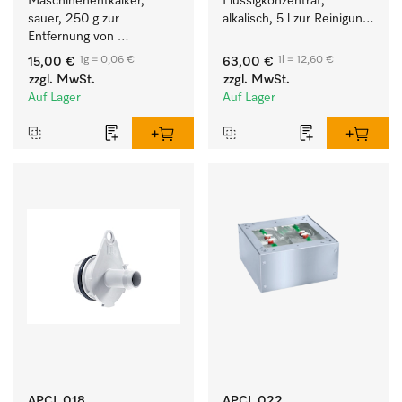
Maschinenentkalker, 
Flüssigkonzentrat, 
sauer, 250 g zur 
alkalisch, 5 l zur Reinigung 
Entfernung von 
weißer Textilien und 
hartnäckigen 
farbechter Buntwäsche.
1g = 0,06 €
1l = 12,60 €
15,00 €
63,00 €
Kalkablagerungen.
zzgl. MwSt.
zzgl. MwSt.
Auf Lager
Auf Lager
APCL 018
APCL 022