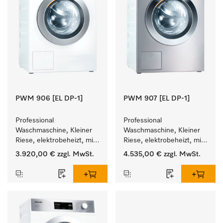
PWM 906 [EL DP-1]
PWM 907 [EL DP-1]
Professional 
Professional 
Waschmaschine, Kleiner 
Waschmaschine, Kleiner 
Riese, elektrobeheizt, mit 
Riese, elektrobeheizt, mit 
Ablaufpumpe und 
Ablaufpumpe und 
3.920,00 €
zzgl. MwSt.
4.535,00 €
zzgl. MwSt.
zielgruppenspezifischen 
zielgruppenspezifischen 
Programmen. 
Programmen. 
Leistung 6 kg  in 49 min .
Leistung 7 kg  in 49 min .