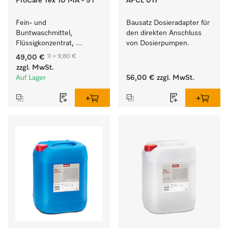
ProCare Tex 10 MA - 5 l
APCL 017
Fein- und 
Bausatz Dosieradapter für 
Buntwaschmittel, 
den direkten Anschluss 
Flüssigkonzentrat, 
von Dosierpumpen. 
mildalkalisch, 5 l zur 
1l = 9,80 €
49,00 €
Reinigung von 
zzgl. MwSt.
Buntwäsche und 
Auf Lager
56,00 €
zzgl. MwSt.
empfindlichen Textilien.