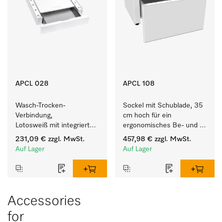
APCL 028
APCL 108
Wasch-Trocken-
Sockel mit Schublade, 35 
Verbindung, 
cm hoch für ein 
Lotosweiß mit integrierter 
ergonomisches Be- und 
Schublade für eine 
Entladen von 
231,09 €
zzgl. MwSt.
457,98 €
zzgl. MwSt.
besonders komfortable 
Waschmaschine und 
Auf Lager
Auf Lager
Wasch-Trocken-Säule. 
Trockner. 
Accessories
for