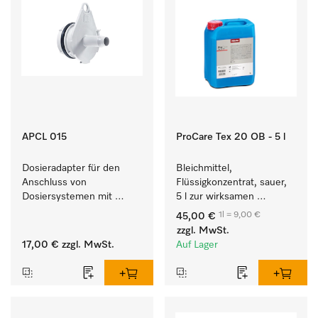
APCL 015
ProCare Tex 20 OB - 5 l
Dosieradapter für den 
Bleichmittel, 
Anschluss von 
Flüssigkonzentrat, sauer, 
Dosiersystemen mit 
5 l zur wirksamen 
Wassereinspülung. 
Entfernung von 
1l = 9,00 €
45,00 €
hartnäckigen Flecken.
zzgl. MwSt.
17,00 €
zzgl. MwSt.
Auf Lager