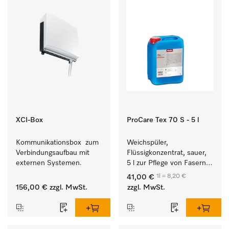
XCI-Box
ProCare Tex 70 S - 5 l
Kommunikationsbox  zum 
Weichspüler, 
Verbindungsaufbau mit 
Flüssigkonzentrat, sauer, 
externen Systemen.
5 l zur Pflege von Fasern 
für eine langfristige 
1l = 8,20 €
41,00 €
Geschmeidigkeit der 
156,00 €
zzgl. MwSt.
zzgl. MwSt.
Textilien.