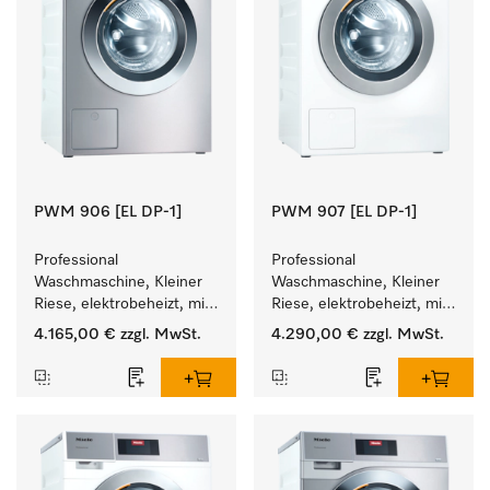
PWM 906 [EL DP-1]
PWM 907 [EL DP-1]
Professional 
Professional 
Waschmaschine, Kleiner 
Waschmaschine, Kleiner 
Riese, elektrobeheizt, mit 
Riese, elektrobeheizt, mit 
Ablaufpumpe und 
Ablaufpumpe und 
4.165,00 €
zzgl. MwSt.
4.290,00 €
zzgl. MwSt.
zielgruppenspezifischen 
zielgruppenspezifischen 
Programmen. 
Programmen. 
Leistung 6 kg  in 49 min .
Leistung 7 kg  in 49 min .