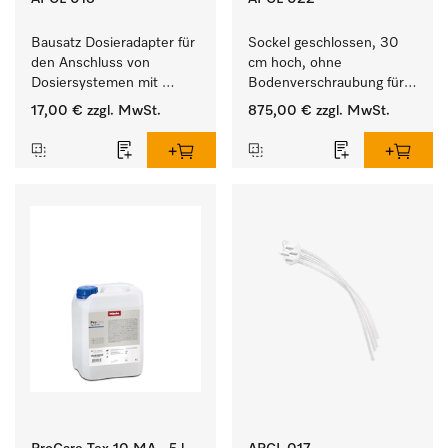
Bausatz Dosieradapter für 
Sockel geschlossen, 30 
den Anschluss von 
cm hoch, ohne 
Dosiersystemen mit 
Bodenverschraubung für 
Wassereinspülung. 
ein ergonomisches Be- 
17,00 €
zzgl. MwSt.
875,00 €
zzgl. MwSt.
und Entladen von 
Waschmaschine und 
Trockner. 