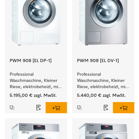
PWM 908 [EL DP-1]
PWM 908 [EL DV-1]
Professional 
Professional 
Waschmaschine, Kleiner 
Waschmaschine, Kleiner 
Riese, elektrobeheizt, mit 
Riese, elektrobeheizt, mit 
Ablaufpumpe und 
Ablaufventil und 
5.195,00 €
zzgl. MwSt.
5.440,00 €
zzgl. MwSt.
zielgruppenspezifischen 
zielgruppenspezifischen 
Programmen. 
Programmen. 
Leistung 8 kg  in 49 min .
Leistung 8 kg  in 49 min .