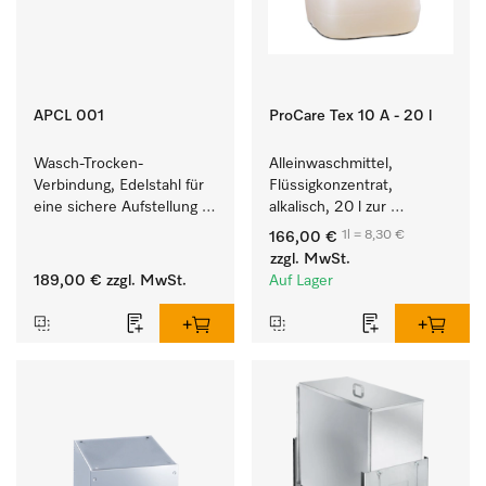
APCL 001
ProCare Tex 10 A - 20 l
Wasch-Trocken-
Alleinwaschmittel, 
Verbindung, Edelstahl für 
Flüssigkonzentrat, 
eine sichere Aufstellung 
alkalisch, 20 l zur 
zu einer Wasch-Trocken-
Reinigung weißer Textilien 
1l = 8,30 €
166,00 €
Säule.
und farbechter 
zzgl. MwSt.
Buntwäsche.
189,00 €
zzgl. MwSt.
Auf Lager