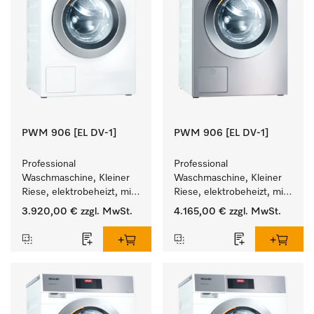
PWM 906 [EL DV-1]
PWM 906 [EL DV-1]
Professional 
Professional 
Waschmaschine, Kleiner 
Waschmaschine, Kleiner 
Riese, elektrobeheizt, mit 
Riese, elektrobeheizt, mit 
Ablaufventil und 
Ablaufventil und 
3.920,00 €
zzgl. MwSt.
4.165,00 €
zzgl. MwSt.
zielgruppenspezifischen 
zielgruppenspezifischen 
Programmen. 
Programmen. 
Leistung 6 kg  in 49 min .
Leistung 6 kg  in 49 min .