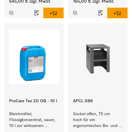
645,00 €
zzgl. MwSt.
165,00 €
zzgl. MwSt.
Waschmaschine und 
Waschmaschine/Ablufttrockner 
Trockner.
mit externen Systemen.
ProCare Tex 20 OB - 10 l
APCL 088
Bleichmittel, 
Sockel offen, 75 cm 
Flüssigkonzentrat, sauer, 
hoch für ein 
10 l zur wirksamen 
ergonomisches Be- und 
Entfernung von 
Entladen von 