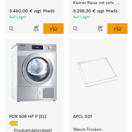
Kleiner Riese mit sehr 
kurzen Laufzeiten. 
geringem 
Füllgewicht 8 kg.
3.460,00 €
zzgl. MwSt.
3.256,30 €
zzgl. MwSt.
Energieverbrauch und 
Auf Lager
Auf Lager
kurzen Laufzeiten. 
Füllgewicht 8 kg.
PDR 508 HP P [EL]
APCL 031
Wasch-Trocken-
Produktdatenblatt