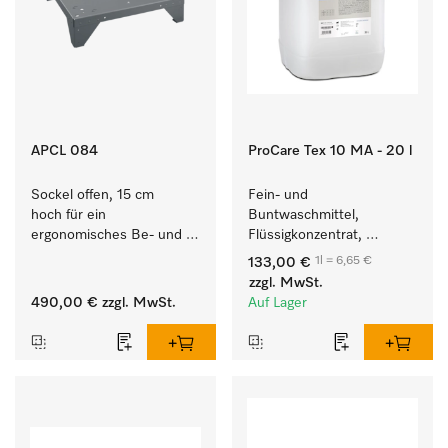
APCL 084
ProCare Tex 10 MA - 20 l
Sockel offen, 15 cm 
Fein- und 
hoch für ein 
Buntwaschmittel, 
ergonomisches Be- und 
Flüssigkonzentrat, 
Entladen von 
mildalkalisch, 20 l zur 
1l = 6,65 €
133,00 €
Waschmaschine und 
Reinigung von 
zzgl. MwSt.
Trockner. 
Buntwäsche und 
490,00 €
zzgl. MwSt.
Auf Lager
empfindlichen Textilien.