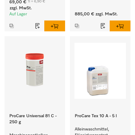
1l = 6,90 €
69,00 €
hartnäckigen Flecken.
Waschmaschine und 
zzgl. MwSt.
Trockner. 
Auf Lager
885,00 €
zzgl. MwSt.
ProCare Universal 81 C -
ProCare Tex 10 A - 5 l
250 g
Alleinwaschmittel, 