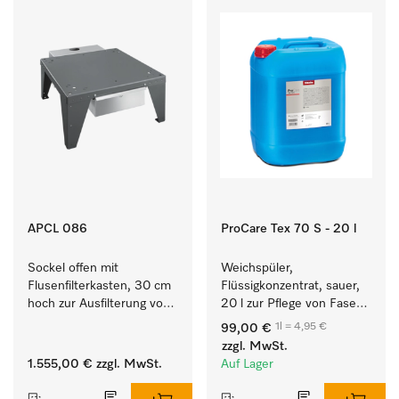
APCL 086
ProCare Tex 70 S - 20 l
Sockel offen mit 
Weichspüler, 
Flusenfilterkasten, 30 cm 
Flüssigkonzentrat, sauer, 
hoch zur Ausfilterung von 
20 l zur Pflege von Fasern 
Flusen und groben 
für eine langfristige 
1l = 4,95 €
99,00 €
Partikeln aus der Lauge.
Geschmeidigkeit der 
zzgl. MwSt.
Textilien.
1.555,00 €
zzgl. MwSt.
Auf Lager