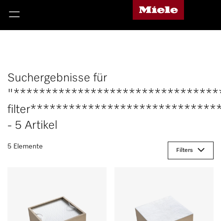
Suchergebnisse für
"********************************
filter*****************************
- 5 Artikel
5 Elemente
Filters