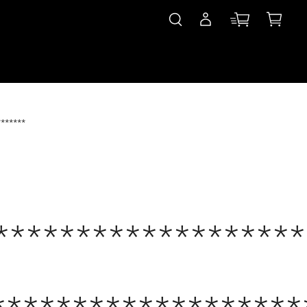
*******
*******************