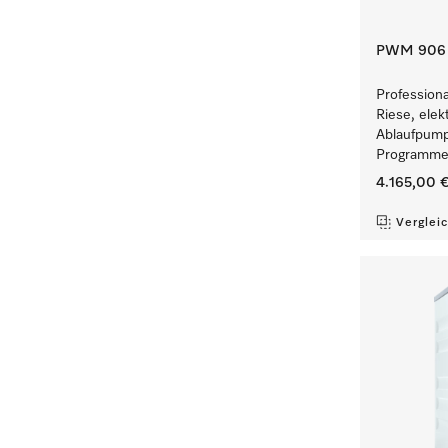
PWM 906 [
Profession
Riese, elek
Ablaufpump
Programmen
4.165,00 
Verglei