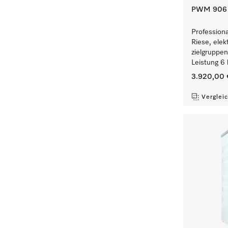
PWM 906 [
Profession
Riese, elek
zielgruppe
Leistung 6 
3.920,00 
Verglei