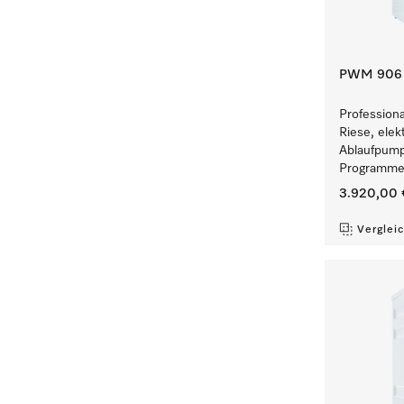
PWM 906 [
Profession
Riese, elek
Ablaufpump
Programmen
3.920,00 
Verglei