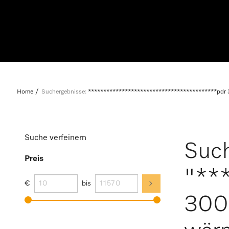
Home
Suchergebnisse:
******************************************pdr 
Suche verfeinern
Such
Preis
"**
€
bis
300 