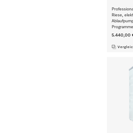
Profession
Riese, elek
Ablaufpump
Programmen
5.440,00 
Verglei