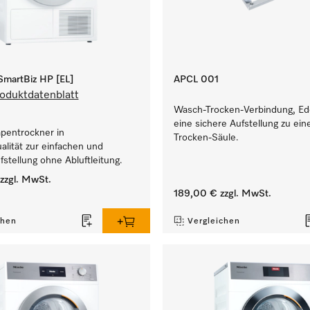
martBiz HP [EL]
APCL 001
oduktdatenblatt
Wasch-Trocken-Verbindung, Ede
eine sichere Aufstellung zu ei
entrockner in
Trocken-Säule.
lität zur einfachen und
ufstellung ohne Abluftleitung.
zzgl. MwSt.
189,00 €
zzgl. MwSt.
chen
Vergleichen