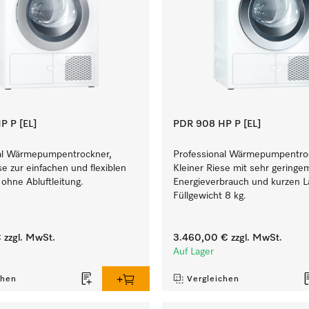
P P [EL]
PDR 908 HP P [EL]
al Wärmepumpentrockner,
Professional Wärmepumpentro
se zur einfachen und flexiblen
Kleiner Riese mit sehr geringe
 ohne Abluftleitung.
Energieverbrauch und kurzen La
Füllgewicht 8 kg.
€
zzgl. MwSt.
3.460,00 €
zzgl. MwSt.
Auf Lager
chen
Vergleichen