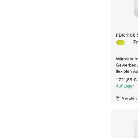
PDR 1108 S
Pr
Wärmepump
Gewerbequa
flexiblen A
1.721,85 €
Auf Lager
Verglei