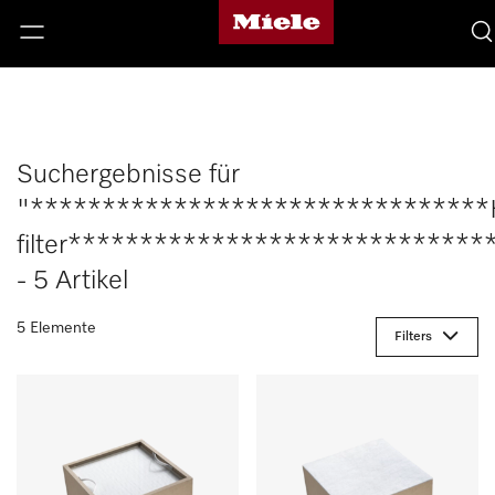
Suchergebnisse für
"********************************
filter*****************************
- 5 Artikel
5 Elemente
Filters