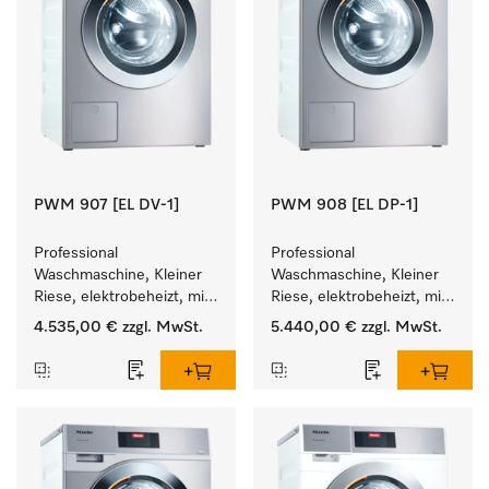
PWM 907 [EL DV-1]
PWM 908 [EL DP-1]
Professional 
Professional 
Waschmaschine, Kleiner 
Waschmaschine, Kleiner 
Riese, elektrobeheizt, mit 
Riese, elektrobeheizt, mit 
Ablaufventil und 
Ablaufpumpe und 
4.535,00 €
zzgl. MwSt.
5.440,00 €
zzgl. MwSt.
zielgruppenspezifischen 
zielgruppenspezifischen 
Programmen. 
Programmen. 
Leistung 7 kg  in 49 min .
Leistung 8 kg  in 49 min .