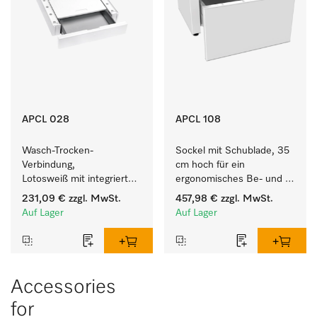
APCL 028
APCL 108
Wasch-Trocken-
Sockel mit Schublade, 35 
Verbindung, 
cm hoch für ein 
Lotosweiß mit integrierter 
ergonomisches Be- und 
Schublade für eine 
Entladen von 
231,09 €
zzgl. MwSt.
457,98 €
zzgl. MwSt.
besonders komfortable 
Waschmaschine und 
Auf Lager
Auf Lager
Wasch-Trocken-Säule. 
Trockner. 
Accessories
for