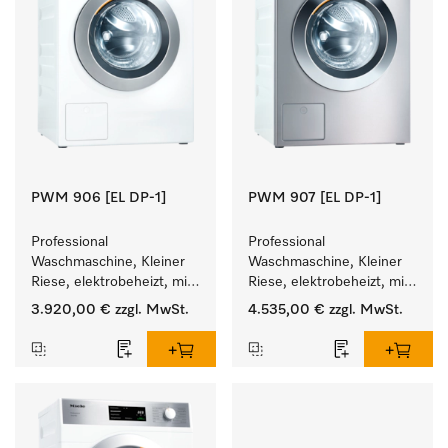
PWM 906 [EL DP-1]
PWM 907 [EL DP-1]
Professional 
Professional 
Waschmaschine, Kleiner 
Waschmaschine, Kleiner 
Riese, elektrobeheizt, mit 
Riese, elektrobeheizt, mit 
Ablaufpumpe und 
Ablaufpumpe und 
3.920,00 €
zzgl. MwSt.
4.535,00 €
zzgl. MwSt.
zielgruppenspezifischen 
zielgruppenspezifischen 
Programmen. 
Programmen. 
Leistung 6 kg  in 49 min .
Leistung 7 kg  in 49 min .