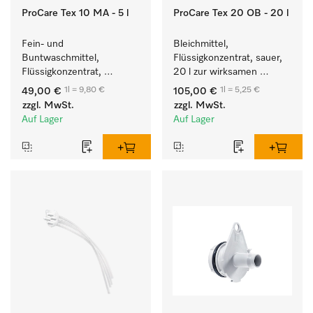
ProCare Tex 10 MA - 5 l
ProCare Tex 20 OB - 20 l
Fein- und 
Bleichmittel, 
Buntwaschmittel, 
Flüssigkonzentrat, sauer, 
Flüssigkonzentrat, 
20 l zur wirksamen 
mildalkalisch, 5 l zur 
Entfernung von 
1l = 9,80 €
1l = 5,25 €
49,00 €
105,00 €
Reinigung von 
hartnäckigen Flecken.
zzgl. MwSt.
zzgl. MwSt.
Buntwäsche und 
Auf Lager
Auf Lager
empfindlichen Textilien.