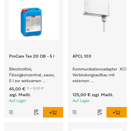
ProCare Tex 20 OB - 5 l
APCL 103
Bleichmittel, 
Kommunikationsadapter  XCI z
Flüssigkonzentrat, sauer, 
Verbindungsaufbau mit 
5 l zur wirksamen 
externen 
Entfernung von 
Kassiersystemen.
1l = 9,00 €
45,00 €
hartnäckigen Flecken.
zzgl. MwSt.
125,00 €
zzgl. MwSt.
Auf Lager
Auf Lager