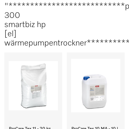
"***************************p
300
smartbiz hp
[el]
wärmepumpentrockner**********
ProCare Tex 11 - 20 kg
ProCare Tex 10 MA - 10 l