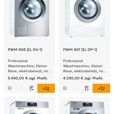
PWM 908 [EL DV-1]
PWM 907 [EL DP-1]
Professional 
Professional 
Waschmaschine, Kleiner 
Waschmaschine, Kleiner 
Riese, elektrobeheizt, mit 
Riese, elektrobeheizt, mit 
Ablaufventil und 
Ablaufpumpe und 
5.440,00 €
zzgl. MwSt.
4.290,00 €
zzgl. MwSt.
zielgruppenspezifischen 
zielgruppenspezifischen 
Programmen. 
Programmen. 
Leistung 8 kg  in 49 min .
Leistung 7 kg  in 49 min .