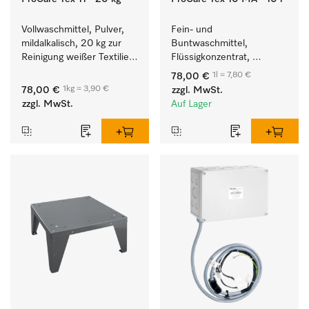
Vollwaschmittel, Pulver, 
Fein- und 
mildalkalisch, 20 kg zur 
Buntwaschmittel, 
Reinigung weißer Textilien 
Flüssigkonzentrat, 
und farbechter 
mildalkalisch, 10 l zur 
1l = 7,80 €
78,00 €
Buntwäsche.
Reinigung von 
1kg = 3,90 €
78,00 €
zzgl. MwSt.
Buntwäsche und 
zzgl. MwSt.
Auf Lager
empfindlichen Textilien.