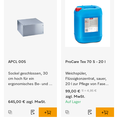
APCL 005
ProCare Tex 70 S - 20 l
Sockel geschlossen, 30 
Weichspüler, 
cm hoch für ein 
Flüssigkonzentrat, sauer, 
ergonomisches Be- und 
20 l zur Pflege von Fasern 
Entladen von 
für eine langfristige 
1l = 4,95 €
99,00 €
Waschmaschine und 
Geschmeidigkeit der 
zzgl. MwSt.
Trockner.
Textilien.
645,00 €
zzgl. MwSt.
Auf Lager