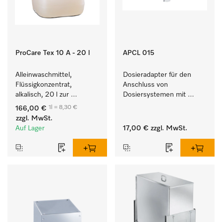
ProCare Tex 10 A - 20 l
APCL 015
Alleinwaschmittel, 
Dosieradapter für den 
Flüssigkonzentrat, 
Anschluss von 
alkalisch, 20 l zur 
Dosiersystemen mit 
Reinigung weißer Textilien 
Wassereinspülung. 
1l = 8,30 €
166,00 €
und farbechter 
zzgl. MwSt.
Buntwäsche.
Auf Lager
17,00 €
zzgl. MwSt.