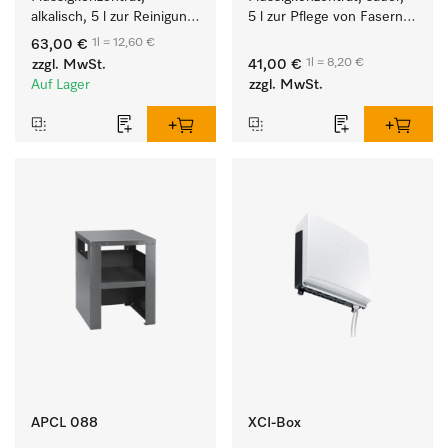
alkalisch, 5 l zur Reinigung 
5 l zur Pflege von Fasern 
weißer Textilien und 
für eine langfristige 
1l = 12,60 €
63,00 €
farbechter Buntwäsche.
Geschmeidigkeit der 
1l = 8,20 €
zzgl. MwSt.
41,00 €
Textilien.
Auf Lager
zzgl. MwSt.
APCL 088
XCI-Box