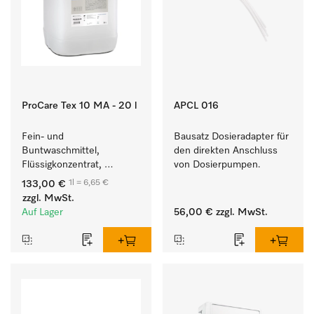
ProCare Tex 10 MA - 20 l
APCL 016
Fein- und 
Bausatz Dosieradapter für 
Buntwaschmittel, 
den direkten Anschluss 
Flüssigkonzentrat, 
von Dosierpumpen. 
mildalkalisch, 20 l zur 
1l = 6,65 €
133,00 €
Reinigung von 
zzgl. MwSt.
Buntwäsche und 
Auf Lager
56,00 €
zzgl. MwSt.
empfindlichen Textilien.