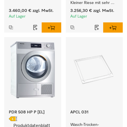
Kleiner Riese mit sehr 
kurzen Laufzeiten. 
geringem 
Füllgewicht 8 kg.
3.460,00 €
zzgl. MwSt.
3.256,30 €
zzgl. MwSt.
Energieverbrauch und 
Auf Lager
Auf Lager
kurzen Laufzeiten. 
Füllgewicht 8 kg.
PDR 508 HP P [EL]
APCL 031
Wasch-Trocken-
Produktdatenblatt