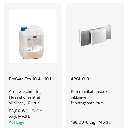
ProCare Tex 10 A - 10 l
APCL 019
Alleinwaschmittel, 
Kommunikationsbox 
Flüssigkonzentrat, 
inklusive 
alkalisch, 10 l zur 
Montagesatz  zum 
Reinigung weißer Textilien 
Verbindungsaufbau von 
1l = 9,50 €
95,00 €
und farbechter 
Waschmaschine/Ablufttrockner 
zzgl. MwSt.
Buntwäsche.
mit externen Systemen.
Auf Lager
165,00 €
zzgl. MwSt.