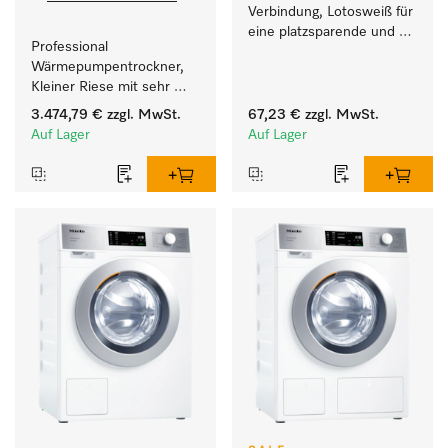
Verbindung, Lotosweiß für 
eine platzsparende und 
Professional 
sichere Aufstellung zu 
Wärmepumpentrockner, 
einer Wasch-Trocken-
Kleiner Riese mit sehr 
Säule. 
geringem 
3.474,79 €
zzgl. MwSt.
67,23 €
zzgl. MwSt.
Energieverbrauch und 
Auf Lager
Auf Lager
kurzen Laufzeiten. 
Füllgewicht 8 kg.