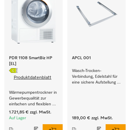
PDR 1108 SmartBiz HP
APCL 001
[EL]
Wasch-Trocken-
Verbindung, Edelstahl für 
Produktdatenblatt
eine sichere Aufstellung 
zu einer Wasch-Trocken-
Wärmepumpentrockner in 
Säule.
Gewerbequalität zur 
einfachen und flexiblen 
Aufstellung ohne 
1.721,85 €
zzgl. MwSt.
Abluftleitung.
Auf Lager
189,00 €
zzgl. MwSt.