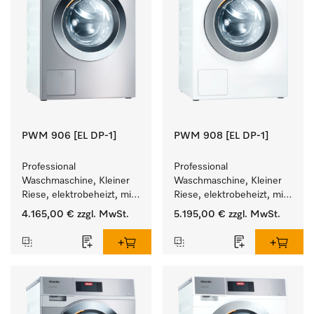
PWM 906 [EL DP-1]
PWM 908 [EL DP-1]
Professional 
Professional 
Waschmaschine, Kleiner 
Waschmaschine, Kleiner 
Riese, elektrobeheizt, mit 
Riese, elektrobeheizt, mit 
Ablaufpumpe und 
Ablaufpumpe und 
4.165,00 €
zzgl. MwSt.
5.195,00 €
zzgl. MwSt.
zielgruppenspezifischen 
zielgruppenspezifischen 
Programmen. 
Programmen. 
Leistung 6 kg  in 49 min .
Leistung 8 kg  in 49 min .