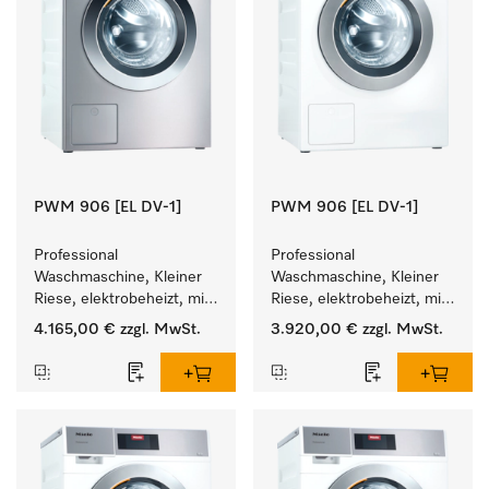
PWM 906 [EL DV-1]
PWM 906 [EL DV-1]
Professional 
Professional 
Waschmaschine, Kleiner 
Waschmaschine, Kleiner 
Riese, elektrobeheizt, mit 
Riese, elektrobeheizt, mit 
Ablaufventil und 
Ablaufventil und 
4.165,00 €
zzgl. MwSt.
3.920,00 €
zzgl. MwSt.
zielgruppenspezifischen 
zielgruppenspezifischen 
Programmen. 
Programmen. 
Leistung 6 kg  in 49 min .
Leistung 6 kg  in 49 min .