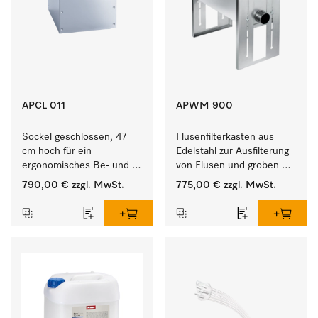
APCL 011
APWM 900
Sockel geschlossen, 47 
Flusenfilterkasten aus 
cm hoch für ein 
Edelstahl zur Ausfilterung 
ergonomisches Be- und 
von Flusen und groben 
Entladen von 
Partikeln aus der Lauge. 
790,00 €
zzgl. MwSt.
775,00 €
zzgl. MwSt.
Waschmaschine und 
Trockner.