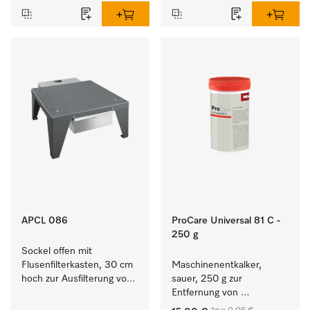
APCL 086
ProCare Universal 81 C -
250 g
Sockel offen mit 
Flusenfilterkasten, 30 cm 
Maschinenentkalker, 
hoch zur Ausfilterung von 
sauer, 250 g zur 
Flusen und groben 
Entfernung von 
Partikeln aus der Lauge.
hartnäckigen 