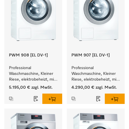
PWM 908 [EL DV-1]
PWM 907 [EL DV-1]
Professional 
Professional 
Waschmaschine, Kleiner 
Waschmaschine, Kleiner 
Riese, elektrobeheizt, mit 
Riese, elektrobeheizt, mit 
Ablaufventil und 
Ablaufventil und 
5.195,00 €
zzgl. MwSt.
4.290,00 €
zzgl. MwSt.
zielgruppenspezifischen 
zielgruppenspezifischen 
Programmen. 
Programmen. 
Leistung 8 kg  in 49 min .
Leistung 7 kg  in 49 min .