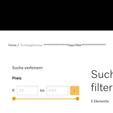
Home
Suchergebnisse:
****************Hepa filter****************
Suche verfeinern
Suc
Preis
filt
€
bis
5 Elemente