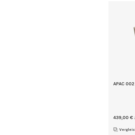
APAC 002 H
439,00 €
Verglei