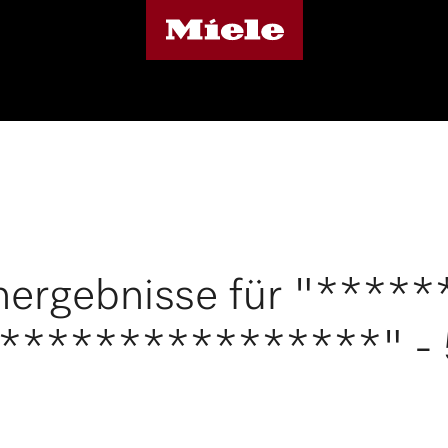
hergebnisse für "****
er****************" - 5