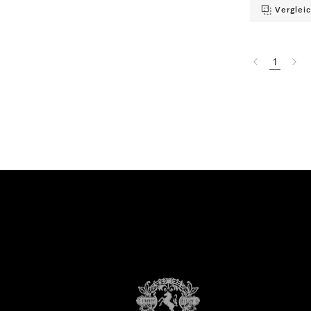
Verglei
1