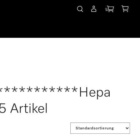
************Hepa
 Artikel