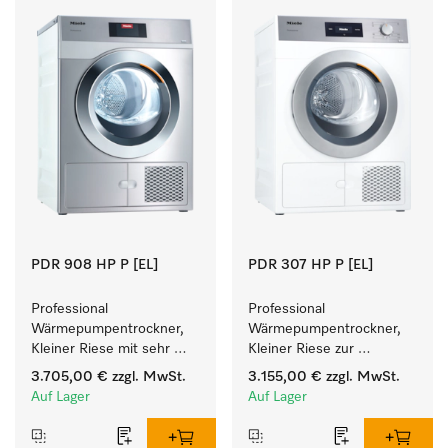
PDR 908 HP P [EL]
PDR 307 HP P [EL]
Professional 
Professional 
Wärmepumpentrockner, 
Wärmepumpentrockner, 
Kleiner Riese mit sehr 
Kleiner Riese zur 
geringem 
einfachen und flexiblen 
3.705,00 €
zzgl. MwSt.
3.155,00 €
zzgl. MwSt.
Energieverbrauch und 
Aufstellung ohne 
Auf Lager
Auf Lager
kurzen Laufzeiten. 
Abluftleitung.
Füllgewicht 8 kg.