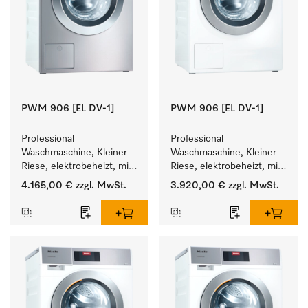
PWM 906 [EL DV-1]
PWM 906 [EL DV-1]
Professional 
Professional 
Waschmaschine, Kleiner 
Waschmaschine, Kleiner 
Riese, elektrobeheizt, mit 
Riese, elektrobeheizt, mit 
Ablaufventil und 
Ablaufventil und 
4.165,00 €
zzgl. MwSt.
3.920,00 €
zzgl. MwSt.
zielgruppenspezifischen 
zielgruppenspezifischen 
Programmen. 
Programmen. 
Leistung 6 kg  in 49 min .
Leistung 6 kg  in 49 min .