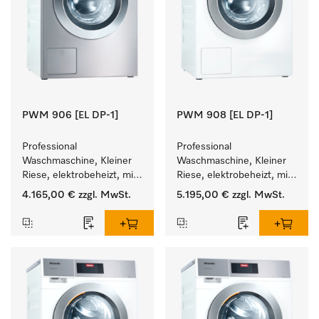
PWM 906 [EL DP-1]
PWM 908 [EL DP-1]
Professional 
Professional 
Waschmaschine, Kleiner 
Waschmaschine, Kleiner 
Riese, elektrobeheizt, mit 
Riese, elektrobeheizt, mit 
Ablaufpumpe und 
Ablaufpumpe und 
4.165,00 €
zzgl. MwSt.
5.195,00 €
zzgl. MwSt.
zielgruppenspezifischen 
zielgruppenspezifischen 
Programmen. 
Programmen. 
Leistung 6 kg  in 49 min .
Leistung 8 kg  in 49 min .