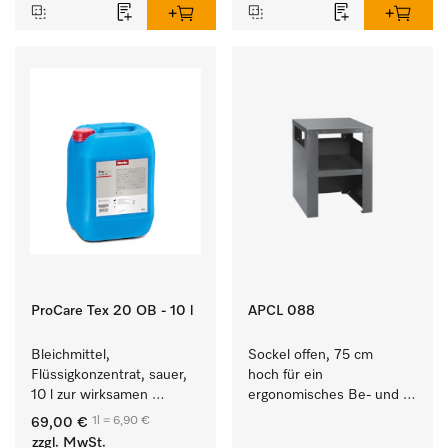
Trockner.
mit externen Systemen.
ProCare Tex 20 OB - 10 l
APCL 088
Bleichmittel, 
Sockel offen, 75 cm 
Flüssigkonzentrat, sauer, 
hoch für ein 
10 l zur wirksamen 
ergonomisches Be- und 
Entfernung von 
Entladen von 
1l = 6,90 €
69,00 €
hartnäckigen Flecken.
Waschmaschine und 
zzgl. MwSt.