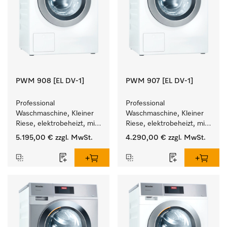
PWM 908 [EL DV-1]
PWM 907 [EL DV-1]
Professional 
Professional 
Waschmaschine, Kleiner 
Waschmaschine, Kleiner 
Riese, elektrobeheizt, mit 
Riese, elektrobeheizt, mit 
Ablaufventil und 
Ablaufventil und 
5.195,00 €
zzgl. MwSt.
4.290,00 €
zzgl. MwSt.
zielgruppenspezifischen 
zielgruppenspezifischen 
Programmen. 
Programmen. 
Leistung 8 kg  in 49 min .
Leistung 7 kg  in 49 min .