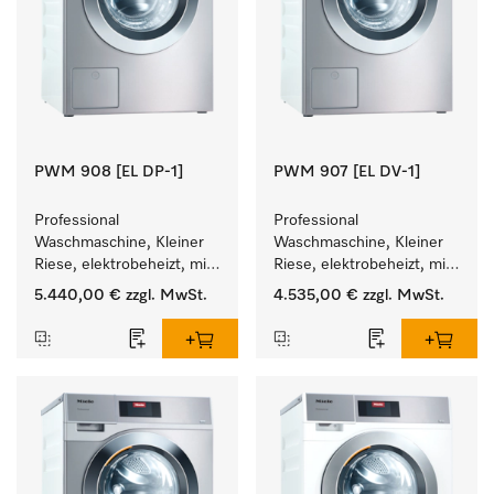
PWM 908 [EL DP-1]
PWM 907 [EL DV-1]
Professional 
Professional 
Waschmaschine, Kleiner 
Waschmaschine, Kleiner 
Riese, elektrobeheizt, mit 
Riese, elektrobeheizt, mit 
Ablaufpumpe und 
Ablaufventil und 
5.440,00 €
zzgl. MwSt.
4.535,00 €
zzgl. MwSt.
zielgruppenspezifischen 
zielgruppenspezifischen 
Programmen. 
Programmen. 
Leistung 8 kg  in 49 min .
Leistung 7 kg  in 49 min .