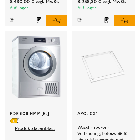
Füllgewicht 8 kg.
3.460,00 €
zzgl. MwSt.
3.256,30 €
zzgl. MwSt.
Energieverbrauch und 
Auf Lager
Auf Lager
kurzen Laufzeiten. 
Füllgewicht 8 kg.
PDR 508 HP P [EL]
APCL 031
Wasch-Trocken-
Produktdatenblatt
Verbindung, Lotosweiß für 