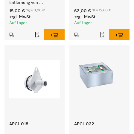
Entfernung von 
weißer Textilien und 
hartnäckigen 
farbechter Buntwäsche.
1g = 0,06 €
1l = 12,60 €
15,00 €
63,00 €
Kalkablagerungen.
zzgl. MwSt.
zzgl. MwSt.
Auf Lager
Auf Lager
APCL 018
APCL 022