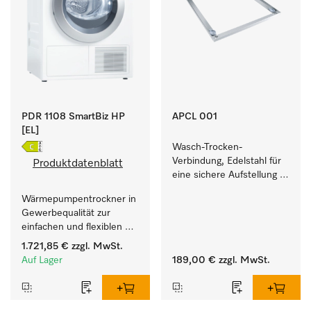
PDR 1108 SmartBiz HP
APCL 001
[EL]
Wasch-Trocken-
Verbindung, Edelstahl für 
Produktdatenblatt
eine sichere Aufstellung 
zu einer Wasch-Trocken-
Wärmepumpentrockner in 
Säule.
Gewerbequalität zur 
einfachen und flexiblen 
Aufstellung ohne 
1.721,85 €
zzgl. MwSt.
Abluftleitung.
Auf Lager
189,00 €
zzgl. MwSt.