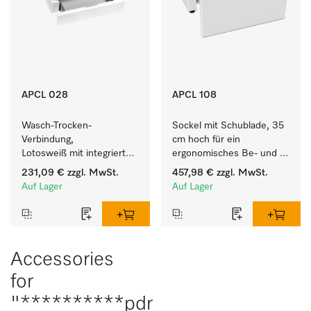
APCL 028
APCL 108
Wasch-Trocken-
Sockel mit Schublade, 35 
Verbindung, 
cm hoch für ein 
Lotosweiß mit integrierter 
ergonomisches Be- und 
Schublade für eine 
Entladen von 
231,09 €
zzgl. MwSt.
457,98 €
zzgl. MwSt.
besonders komfortable 
Waschmaschine und 
Auf Lager
Auf Lager
Wasch-Trocken-Säule. 
Trockner. 
Accessories
for
"**********pdr