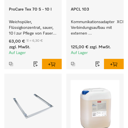
ProCare Tex 70 S - 10 l
APCL 103
Weichspüler, 
Kommunikationsadapter  XCI z
Flüssigkonzentrat, sauer, 
Verbindungsaufbau mit 
10 l zur Pflege von Fasern 
externen 
für eine langfristige 
Kassiersystemen.
1l = 6,30 €
63,00 €
Geschmeidigkeit der 
zzgl. MwSt.
125,00 €
zzgl. MwSt.
Textilien.
Auf Lager
Auf Lager