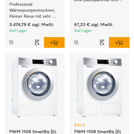
eine platzsparende und 
Professional 
sichere Aufstellung zu 
Wärmepumpentrockner, 
einer Wasch-Trocken-
Kleiner Riese mit sehr 
Säule. 
geringem 
3.474,79 €
zzgl. MwSt.
67,23 €
zzgl. MwSt.
Energieverbrauch und 
Auf Lager
Auf Lager
kurzen Laufzeiten. 
Füllgewicht 8 kg.
SALE
PWM 1108 SmartBiz [EL
PWM 1108 SmartBiz [EL