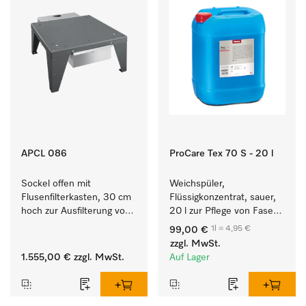
APCL 086
ProCare Tex 70 S - 20 l
Sockel offen mit 
Weichspüler, 
Flusenfilterkasten, 30 cm 
Flüssigkonzentrat, sauer, 
hoch zur Ausfilterung von 
20 l zur Pflege von Fasern 
Flusen und groben 
für eine langfristige 
1l = 4,95 €
99,00 €
Partikeln aus der Lauge.
Geschmeidigkeit der 
zzgl. MwSt.
Textilien.
1.555,00 €
zzgl. MwSt.
Auf Lager