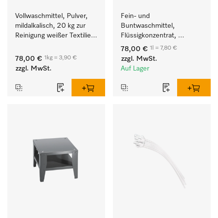
Vollwaschmittel, Pulver, 
Fein- und 
mildalkalisch, 20 kg zur 
Buntwaschmittel, 
Reinigung weißer Textilien 
Flüssigkonzentrat, 
und farbechter 
mildalkalisch, 10 l zur 
1l = 7,80 €
78,00 €
Buntwäsche.
Reinigung von 
1kg = 3,90 €
78,00 €
zzgl. MwSt.
Buntwäsche und 
zzgl. MwSt.
Auf Lager
empfindlichen Textilien.