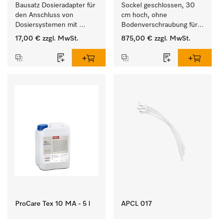
Bausatz Dosieradapter für 
Sockel geschlossen, 30 
den Anschluss von 
cm hoch, ohne 
Dosiersystemen mit 
Bodenverschraubung für 
Wassereinspülung. 
ein ergonomisches Be- 
17,00 €
zzgl. MwSt.
875,00 €
zzgl. MwSt.
und Entladen von 
Waschmaschine und 
Trockner. 
ProCare Tex 10 MA - 5 l
APCL 017