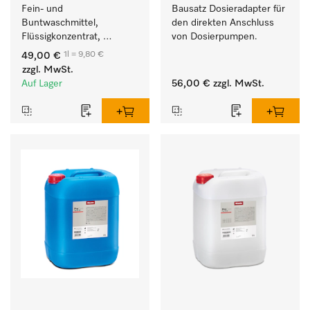
Fein- und 
Bausatz Dosieradapter für 
Buntwaschmittel, 
den direkten Anschluss 
Flüssigkonzentrat, 
von Dosierpumpen. 
mildalkalisch, 5 l zur 
1l = 9,80 €
49,00 €
Reinigung von 
zzgl. MwSt.
Buntwäsche und 
Auf Lager
56,00 €
zzgl. MwSt.
empfindlichen Textilien.