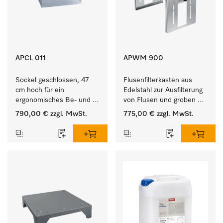
APCL 011
APWM 900
Sockel geschlossen, 47 
Flusenfilterkasten aus 
cm hoch für ein 
Edelstahl zur Ausfilterung 
ergonomisches Be- und 
von Flusen und groben 
Entladen von 
Partikeln aus der Lauge. 
790,00 €
zzgl. MwSt.
775,00 €
zzgl. MwSt.
Waschmaschine und 
Trockner.