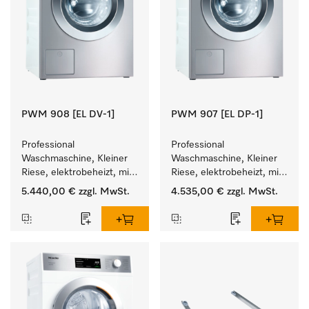
PWM 908 [EL DV-1]
PWM 907 [EL DP-1]
Professional 
Professional 
Waschmaschine, Kleiner 
Waschmaschine, Kleiner 
Riese, elektrobeheizt, mit 
Riese, elektrobeheizt, mit 
Ablaufventil und 
Ablaufpumpe und 
5.440,00 €
zzgl. MwSt.
4.535,00 €
zzgl. MwSt.
zielgruppenspezifischen 
zielgruppenspezifischen 
Programmen. 
Programmen. 
Leistung 8 kg  in 49 min .
Leistung 7 kg  in 49 min .