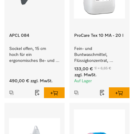
APCL 084
ProCare Tex 10 MA - 20 l
Sockel offen, 15 cm 
Fein- und 
hoch für ein 
Buntwaschmittel, 
ergonomisches Be- und 
Flüssigkonzentrat, 
Entladen von 
mildalkalisch, 20 l zur 
1l = 6,65 €
133,00 €
Waschmaschine und 
Reinigung von 
zzgl. MwSt.
Trockner. 
Buntwäsche und 
490,00 €
zzgl. MwSt.
Auf Lager
empfindlichen Textilien.