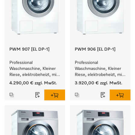
PWM 907 [EL DP-1]
PWM 906 [EL DP-1]
Professional 
Professional 
Waschmaschine, Kleiner 
Waschmaschine, Kleiner 
Riese, elektrobeheizt, mit 
Riese, elektrobeheizt, mit 
Ablaufpumpe und 
Ablaufpumpe und 
4.290,00 €
zzgl. MwSt.
3.920,00 €
zzgl. MwSt.
zielgruppenspezifischen 
zielgruppenspezifischen 
Programmen. 
Programmen. 
Leistung 7 kg  in 49 min .
Leistung 6 kg  in 49 min .