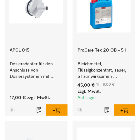
APCL 015
ProCare Tex 20 OB - 5 l
Dosieradapter für den 
Bleichmittel, 
Anschluss von 
Flüssigkonzentrat, sauer, 
Dosiersystemen mit 
5 l zur wirksamen 
Wassereinspülung. 
Entfernung von 
1l = 9,00 €
45,00 €
hartnäckigen Flecken.
zzgl. MwSt.
17,00 €
zzgl. MwSt.
Auf Lager