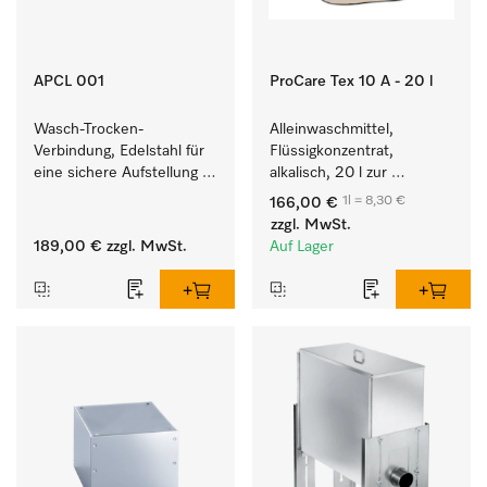
APCL 001
ProCare Tex 10 A - 20 l
Wasch-Trocken-
Alleinwaschmittel, 
Verbindung, Edelstahl für 
Flüssigkonzentrat, 
eine sichere Aufstellung 
alkalisch, 20 l zur 
zu einer Wasch-Trocken-
Reinigung weißer Textilien 
1l = 8,30 €
166,00 €
Säule.
und farbechter 
zzgl. MwSt.
Buntwäsche.
189,00 €
zzgl. MwSt.
Auf Lager