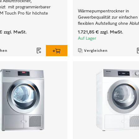
l Ablufttrockner,
eizt mit programmierbarer
Wärmepumpentrockner in
M Touch Pro für höchste
Gewerbequalität zur einfachen
flexiblen Aufstellung ohne Abluf
€
zzgl. MwSt.
1.721,85 €
zzgl. MwSt.
Auf Lager
chen
Vergleichen