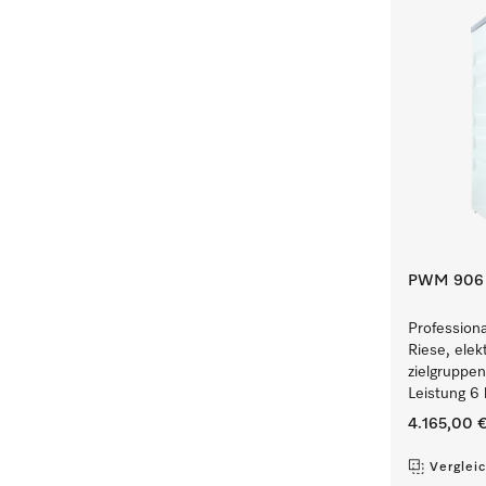
PWM 906 [
Profession
Riese, elek
zielgruppe
Leistung 6 
4.165,00 
Verglei