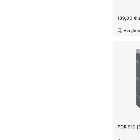
189,00 €
z
Verglei
PDR 910 [E