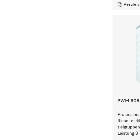
Verglei
PWM 908 [
Profession
Riese, elek
zielgruppe
Leistung 8 