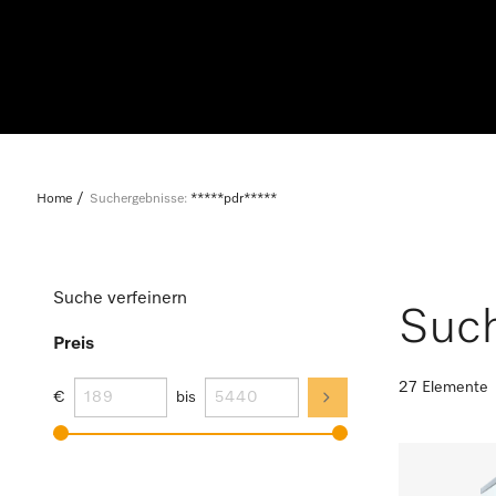
Home
Suchergebnisse:
*****pdr*****
Suche verfeinern
Such
Preis
27 Elemente
€
bis