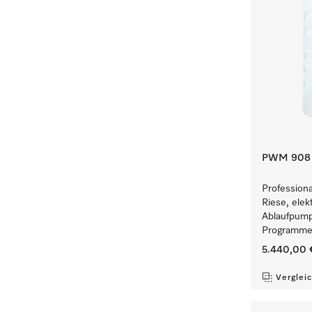
PWM 908 [
Profession
Riese, elek
Ablaufpump
Programmen
5.440,00 
Verglei