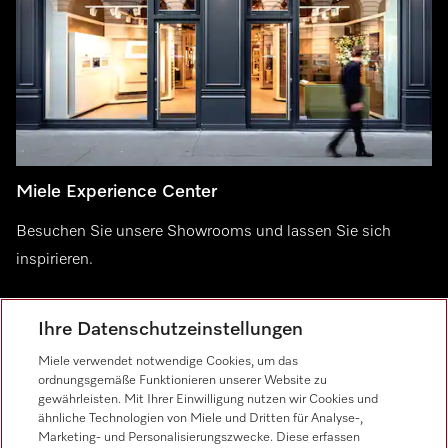
Miele Experience Center
Besuchen Sie unsere Showrooms und lassen Sie sich
inspirieren.
Miele Experience Center Berlin
Ihre Datenschutzeinstellungen
Miele Experience Center Düsseldorf
Miele verwendet notwendige Cookies, um das
Miele Experience Center Gütersloh
ordnungsgemäße Funktionieren unserer Website zu
gewährleisten. Mit Ihrer Einwilligung nutzen wir Cookies und
ähnliche Technologien von Miele und Dritten für Analyse-,
Marketing- und Personalisierungszwecke. Diese erfassen