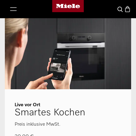
Miele-Homepage
nhalt springen
Waren
Suche
Live vor Ort
Smartes Kochen
Preis inklusive MwSt.