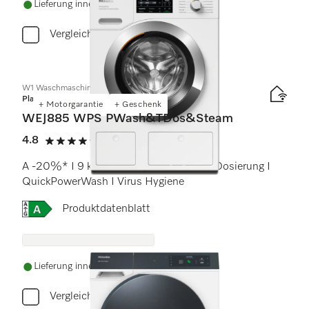
Lieferung innerhalb von 5-7 Werktagen
Vergleichen
W1 Waschmaschine Frontlader:
Platinum
+ Motorgarantie
+ Geschenk
WEJ885 WPS PWash&TDos&Steam
4.8
(10 Bewertungen)
4.8 von 5 Sternen
A -20%* I 9 kg I 1600 U/min I Autom. Dosierung I
QuickPowerWash I Virus Hygiene
Onlinelabel Image, Energielabel
Produktdatenblatt
Lieferung innerhalb von 5-7 Werktagen
Vergleichen