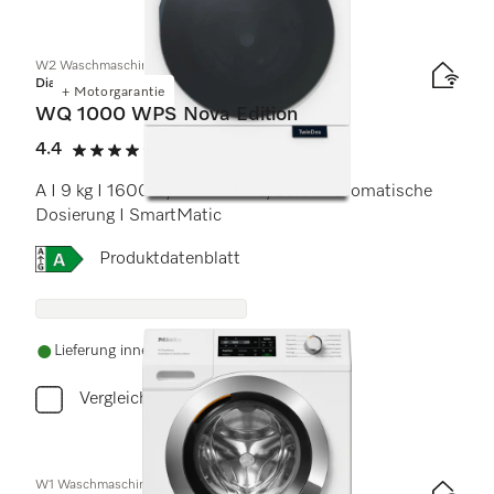
W2 Waschmaschine Frontlader
Diamond
+ Motorgarantie
WQ 1000 WPS Nova Edition
4.4
(11 Bewertungen)
4.4 von 5 Sternen
A I 9 kg I 1600 U/min I InfinityCare I Automatische
Dosierung I SmartMatic
Onlinelabel Image, Energielabel
Produktdatenblatt
Lieferung innerhalb von 5-7 Werktagen
Vergleichen
W1 Waschmaschine Frontlader: