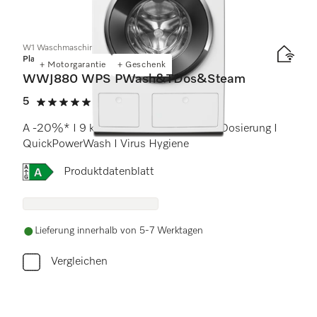
5
Produkte
W1 Waschmaschine Frontlader:
Platinum
+ Motorgarantie
+ Geschenk
WWJ880 WPS PWash&TDos&Steam
5
(24 Bewertungen)
5 von 5 Sternen
A -20%* I 9 kg I 1600 U/min I Autom. Dosierung I
QuickPowerWash I Virus Hygiene
Onlinelabel Image, Energielabel
Produktdatenblatt
Lieferung innerhalb von 5-7 Werktagen
Vergleichen