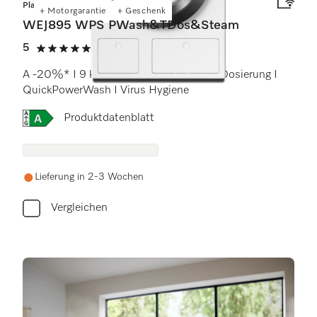
Platinum
+ Motorgarantie
+ Geschenk
WEJ895 WPS PWash&TDos&Steam
5
(2 Bewertungen)
5 von 5 Sternen
A -20%* I 9 kg I 1600 U/min I Autom. Dosierung I
QuickPowerWash I Virus Hygiene
Onlinelabel Image, Energielabel
Produktdatenblatt
Lieferung in 2-3 Wochen
Vergleichen