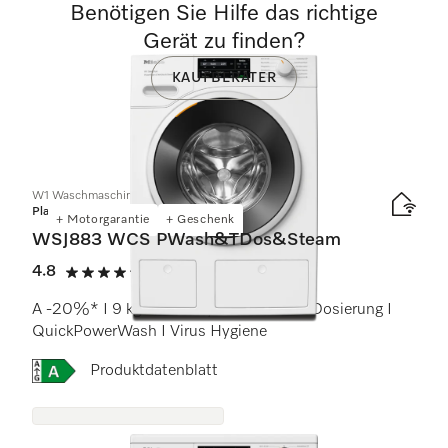
Benötigen Sie Hilfe das richtige
Gerät zu finden?
KAUFBERATER
W1 Waschmaschine Frontlader:
Platinum
+ Motorgarantie
+ Geschenk
WSJ883 WCS PWash&TDos&Steam
4.8
(12 Bewertungen)
4.8 von 5 Sternen
A -20%* I 9 kg I 1600 U/min I Autom. Dosierung I
QuickPowerWash I Virus Hygiene
Onlinelabel Image, Energielabel
Produktdatenblatt