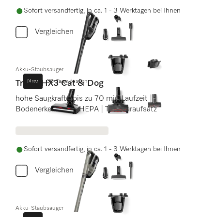
Sofort versandfertig, in ca. 1 - 3 Werktagen bei Ihnen
Vergleichen
Akku-Staubsauger
Neu
30 Tage testen
Triflex HX3 Cat & Dog
hohe Saugkraft | bis zu 70 min Laufzeit |
Bodenerkennung | HEPA | Tierhaaraufsatz
Sofort versandfertig, in ca. 1 - 3 Werktagen bei Ihnen
Vergleichen
Akku-Staubsauger