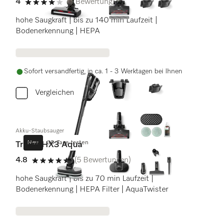
4
(1 Bewertung)
4 von 5 Sternen
hohe Saugkraft | bis zu 140 min Laufzeit |
Bodenerkennung | HEPA
Sofort versandfertig, in ca. 1 - 3 Werktagen bei Ihnen
Vergleichen
Akku-Staubsauger
Neu
30 Tage testen
Triflex HX3 Aqua
4.8
(5 Bewertungen)
4.8 von 5 Sternen
hohe Saugkraft | bis zu 70 min Laufzeit |
Bodenerkennung | HEPA Filter | AquaTwister