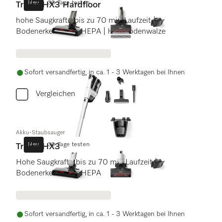
Neu
30 Tage testen
Triflex HX3 Hardfloor
hohe Saugkraft | bis zu 70 min Laufzeit |
Bodenerkennung | HEPA | Hardbodenwalze
Sofort versandfertig, in ca. 1 - 3 Werktagen bei Ihnen
Vergleichen
Akku-Staubsauger
Neu
30 Tage testen
Triflex HX3
Hohe Saugkraft | bis zu 70 min Laufzeit |
Bodenerkennung | HEPA
Sofort versandfertig, in ca. 1 - 3 Werktagen bei Ihnen