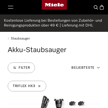
Miele-Homepage
nhalt springen
Suche
Waren
Kostenlose Lieferung bei Bestellungen von Zubehör- und
Reinigungsprodukten über 49 € | Lieferung mit DHL
Staubsauger
Akku-Staubsauger
FILTER
BELIEBTESTE
TRIFLEX HX3