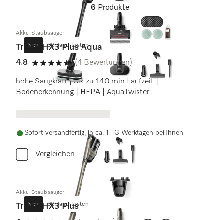
6
Produkte
Akku-Staubsauger
Neu
30 Tage testen
Triflex HX3 Plus Aqua
4.8
(4 Bewertungen)
4.8 von 5 Sternen
hohe Saugkraft | bis zu 140 min Laufzeit |
Bodenerkennung | HEPA | AquaTwister
Sofort versandfertig, in ca. 1 - 3 Werktagen bei Ihnen
Vergleichen
Akku-Staubsauger
Neu
30 Tage testen
Triflex HX3 Plus