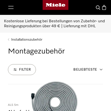
Miele-Homepage
nhalt springen
Suche
Waren
Kostenlose Lieferung bei Bestellungen von Zubehör- und
Reinigungsprodukten über 49 € | Lieferung mit DHL
Installationszubehör
Montagezubehör
FILTER
BELIEBTESTE
33
Produkte
ALS 5m