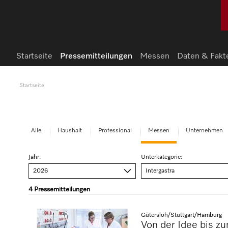
Startseite
Pressemitteilungen
Messen
Daten & Fakt
Startseite
Alle
Haushalt
Professional
Messen
Unternehmen
Jahr:
Unterkategorie:
2026
Intergastra
4
Pressemitteilungen
Gütersloh/Stuttgart/Hamburg
Von der Idee bis z