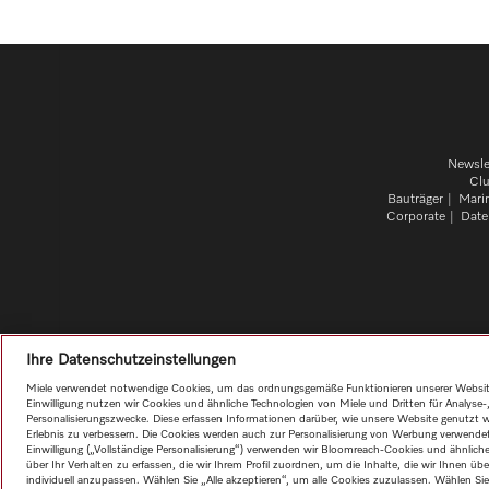
Newsle
Cl
Bauträger
Mari
Corporate
Date
Ihre Datenschutzeinstellungen
Miele verwendet notwendige Cookies, um das ordnungsgemäße Funktionieren unserer Website 
Einwilligung nutzen wir Cookies und ähnliche Technologien von Miele und Dritten für Analyse
Personalisierungszwecke. Diese erfassen Informationen darüber, wie unsere Website genutzt wi
Erlebnis zu verbessern. Die Cookies werden auch zur Personalisierung von Werbung verwende
Einwilligung („Vollständige Personalisierung“) verwenden wir Bloomreach-Cookies und ähnlic
über Ihr Verhalten zu erfassen, die wir Ihrem Profil zuordnen, um die Inhalte, die wir Ihnen üb
individuell anzupassen. Wählen Sie „Alle akzeptieren“, um alle Cookies zuzulassen. Wählen Si