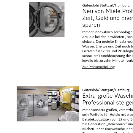
Gütersloh/Stuttgart/Hamburg
Neu von Miele Pro
Zeit, Geld und Ene
sparen
Mit der innovativen Technologie
Ära, die bei den bewährten „Be
steigert. Der gezielte Einsatz n
Wasser, Energie und Zeit noch b
Geräten für 12, 16 und 20 Kilo
schnellere Durchfeuchtung der T
jeweils bis zu zehn Minuten verk
Zur Pressemitteilung
Gütersloh/Stuttgart/Hamburg
Extra-große Wasch
Professional steiger
Mit besonders großen, vernetzb
sein Portfolio für Hotels mit e
Beladekapazitäten von 27 und
zur Generation „Benchmark“ und
Küchen- oder Tischwäsche innerh