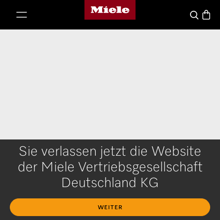
Miele's homepage
p to Content
Waren
Suche
Sie verlassen jetzt die Website
der Miele Vertriebsgesellschaft
Deutschland KG
WEITER