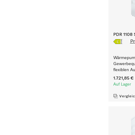
PDR 1108 S
Pr
Wärmepump
Gewerbequa
flexiblen A
1.721,85 €
Auf Lager
Verglei