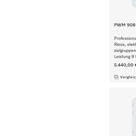
PWM 908 [
Profession
Riese, elek
zielgruppe
Leistung 8 
5.440,00 
Verglei