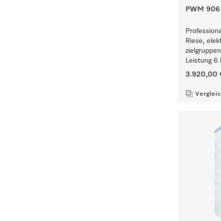
PWM 906 [
Profession
Riese, elek
zielgruppe
Leistung 6 
3.920,00 
Verglei