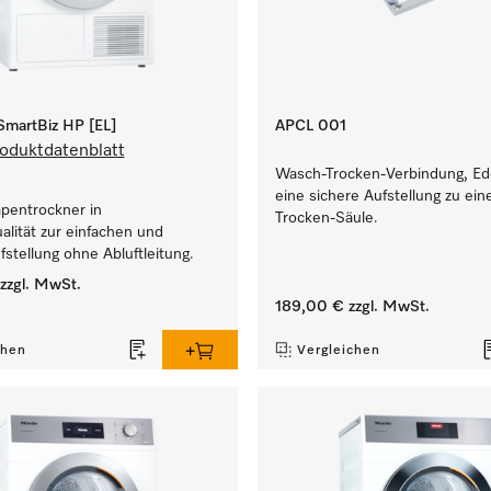
martBiz HP [EL]
APCL 001
oduktdatenblatt
Wasch-Trocken-Verbindung, Ede
eine sichere Aufstellung zu ei
entrockner in
Trocken-Säule.
lität zur einfachen und
ufstellung ohne Abluftleitung.
zzgl. MwSt.
189,00 €
zzgl. MwSt.
chen
Vergleichen