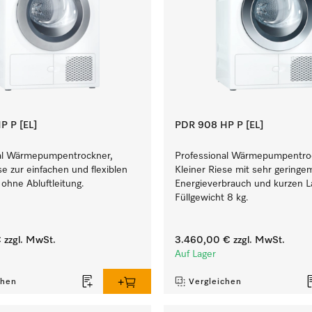
P P [EL]
PDR 908 HP P [EL]
al Wärmepumpentrockner,
Professional Wärmepumpentro
se zur einfachen und flexiblen
Kleiner Riese mit sehr geringe
 ohne Abluftleitung.
Energieverbrauch und kurzen La
Füllgewicht 8 kg.
€
zzgl. MwSt.
3.460,00 €
zzgl. MwSt.
Auf Lager
chen
Vergleichen