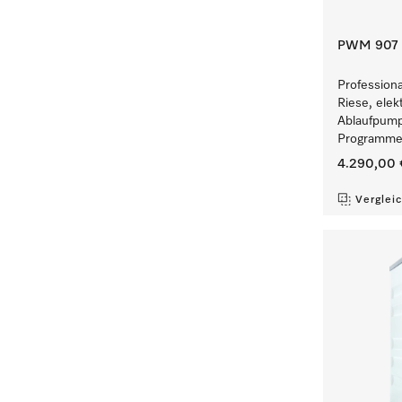
PWM 907 [
Profession
Riese, elek
Ablaufpump
Programmen
4.290,00 
Verglei