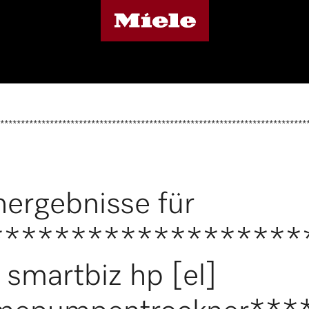
**************************************************************************
ergebnisse für
*******************
smartbiz hp [el]