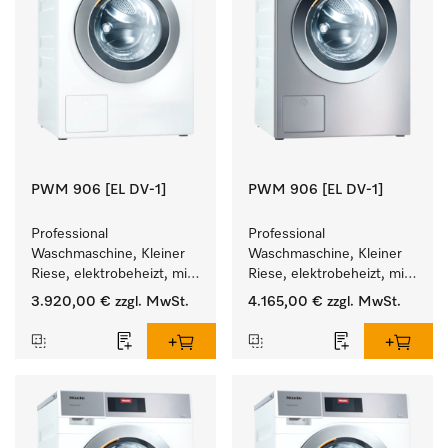
PWM 906 [EL DV-1]
PWM 906 [EL DV-1]
Professional 
Professional 
Waschmaschine, Kleiner 
Waschmaschine, Kleiner 
Riese, elektrobeheizt, mit 
Riese, elektrobeheizt, mit 
Ablaufventil und 
Ablaufventil und 
3.920,00 €
zzgl. MwSt.
4.165,00 €
zzgl. MwSt.
zielgruppenspezifischen 
zielgruppenspezifischen 
Programmen. 
Programmen. 
Leistung 6 kg  in 49 min .
Leistung 6 kg  in 49 min .