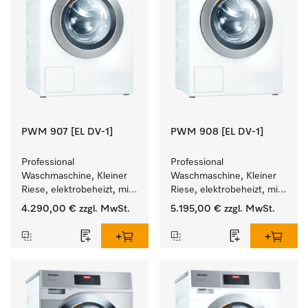
PWM 907 [EL DV-1]
PWM 908 [EL DV-1]
Professional 
Professional 
Waschmaschine, Kleiner 
Waschmaschine, Kleiner 
Riese, elektrobeheizt, mit 
Riese, elektrobeheizt, mit 
Ablaufventil und 
Ablaufventil und 
4.290,00 €
zzgl. MwSt.
5.195,00 €
zzgl. MwSt.
zielgruppenspezifischen 
zielgruppenspezifischen 
Programmen. 
Programmen. 
Leistung 7 kg  in 49 min .
Leistung 8 kg  in 49 min .