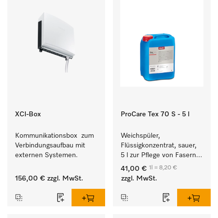
XCI-Box
ProCare Tex 70 S - 5 l
Kommunikationsbox  zum 
Weichspüler, 
Verbindungsaufbau mit 
Flüssigkonzentrat, sauer, 
externen Systemen.
5 l zur Pflege von Fasern 
für eine langfristige 
1l = 8,20 €
41,00 €
Geschmeidigkeit der 
156,00 €
zzgl. MwSt.
zzgl. MwSt.
Textilien.