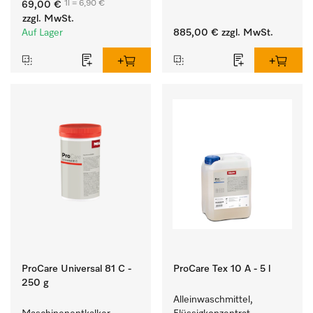
1l = 6,90 €
69,00 €
hartnäckigen Flecken.
Waschmaschine und 
zzgl. MwSt.
Trockner. 
Auf Lager
885,00 €
zzgl. MwSt.
ProCare Universal 81 C -
ProCare Tex 10 A - 5 l
250 g
Alleinwaschmittel, 