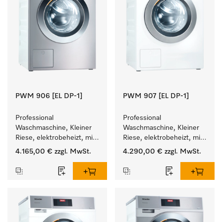
PWM 906 [EL DP-1]
PWM 907 [EL DP-1]
Professional 
Professional 
Waschmaschine, Kleiner 
Waschmaschine, Kleiner 
Riese, elektrobeheizt, mit 
Riese, elektrobeheizt, mit 
Ablaufpumpe und 
Ablaufpumpe und 
4.165,00 €
zzgl. MwSt.
4.290,00 €
zzgl. MwSt.
zielgruppenspezifischen 
zielgruppenspezifischen 
Programmen. 
Programmen. 
Leistung 6 kg  in 49 min .
Leistung 7 kg  in 49 min .