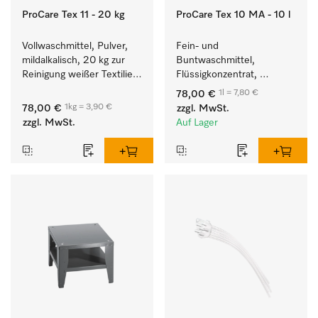
ProCare Tex 11 - 20 kg
ProCare Tex 10 MA - 10 l
Vollwaschmittel, Pulver, 
Fein- und 
mildalkalisch, 20 kg zur 
Buntwaschmittel, 
Reinigung weißer Textilien 
Flüssigkonzentrat, 
und farbechter 
mildalkalisch, 10 l zur 
1l = 7,80 €
78,00 €
Buntwäsche.
Reinigung von 
1kg = 3,90 €
78,00 €
zzgl. MwSt.
Buntwäsche und 
zzgl. MwSt.
Auf Lager
empfindlichen Textilien.