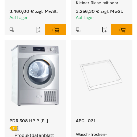
Kleiner Riese mit sehr 
kurzen Laufzeiten. 
geringem 
Füllgewicht 8 kg.
3.460,00 €
zzgl. MwSt.
3.256,30 €
zzgl. MwSt.
Energieverbrauch und 
Auf Lager
Auf Lager
kurzen Laufzeiten. 
Füllgewicht 8 kg.
PDR 508 HP P [EL]
APCL 031
Wasch-Trocken-
Produktdatenblatt