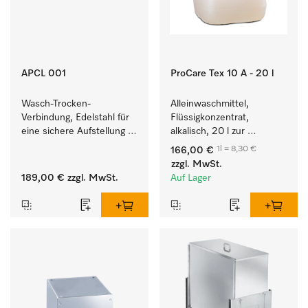
APCL 001
ProCare Tex 10 A - 20 l
Wasch-Trocken-
Alleinwaschmittel, 
Verbindung, Edelstahl für 
Flüssigkonzentrat, 
eine sichere Aufstellung 
alkalisch, 20 l zur 
zu einer Wasch-Trocken-
Reinigung weißer Textilien 
1l = 8,30 €
166,00 €
Säule.
und farbechter 
zzgl. MwSt.
Buntwäsche.
189,00 €
zzgl. MwSt.
Auf Lager