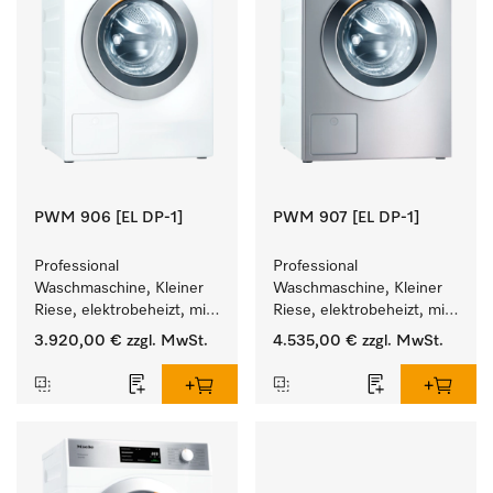
PWM 906 [EL DP-1]
PWM 907 [EL DP-1]
Professional 
Professional 
Waschmaschine, Kleiner 
Waschmaschine, Kleiner 
Riese, elektrobeheizt, mit 
Riese, elektrobeheizt, mit 
Ablaufpumpe und 
Ablaufpumpe und 
3.920,00 €
zzgl. MwSt.
4.535,00 €
zzgl. MwSt.
zielgruppenspezifischen 
zielgruppenspezifischen 
Programmen. 
Programmen. 
Leistung 6 kg  in 49 min .
Leistung 7 kg  in 49 min .