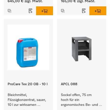
645,00 €
zzgl. MwSt.
165,00 €
zzgl. MwSt.
Waschmaschine und 
Waschmaschine/Ablufttrockner 
Trockner.
mit externen Systemen.
ProCare Tex 20 OB - 10 l
APCL 088
Bleichmittel, 
Sockel offen, 75 cm 
Flüssigkonzentrat, sauer, 
hoch für ein 
10 l zur wirksamen 
ergonomisches Be- und 
Entfernung von 
Entladen von 