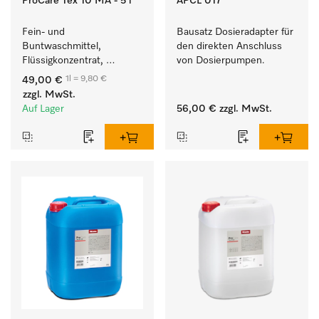
ProCare Tex 10 MA - 5 l
APCL 017
Fein- und 
Bausatz Dosieradapter für 
Buntwaschmittel, 
den direkten Anschluss 
Flüssigkonzentrat, 
von Dosierpumpen. 
mildalkalisch, 5 l zur 
1l = 9,80 €
49,00 €
Reinigung von 
zzgl. MwSt.
Buntwäsche und 
Auf Lager
56,00 €
zzgl. MwSt.
empfindlichen Textilien.