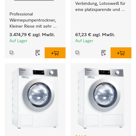
Verbindung, Lotosweiß für 
eine platzsparende und 
Professional 
sichere Aufstellung zu 
Wärmepumpentrockner, 
einer Wasch-Trocken-
Kleiner Riese mit sehr 
Säule. 
geringem 
3.474,79 €
zzgl. MwSt.
67,23 €
zzgl. MwSt.
Energieverbrauch und 
Auf Lager
Auf Lager
kurzen Laufzeiten. 
Füllgewicht 8 kg.