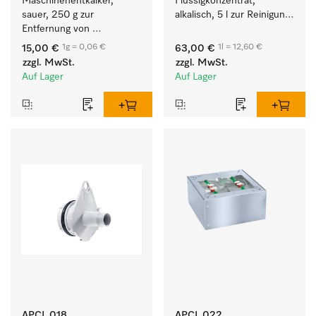
Maschinenentkalker, 
Flüssigkonzentrat, 
sauer, 250 g zur 
alkalisch, 5 l zur Reinigung 
Entfernung von 
weißer Textilien und 
hartnäckigen 
farbechter Buntwäsche.
1g = 0,06 €
1l = 12,60 €
15,00 €
63,00 €
Kalkablagerungen.
zzgl. MwSt.
zzgl. MwSt.
Auf Lager
Auf Lager
APCL 018
APCL 022