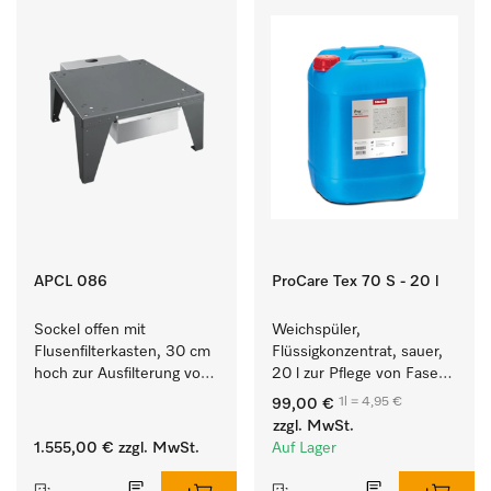
APCL 086
ProCare Tex 70 S - 20 l
Sockel offen mit 
Weichspüler, 
Flusenfilterkasten, 30 cm 
Flüssigkonzentrat, sauer, 
hoch zur Ausfilterung von 
20 l zur Pflege von Fasern 
Flusen und groben 
für eine langfristige 
1l = 4,95 €
99,00 €
Partikeln aus der Lauge.
Geschmeidigkeit der 
zzgl. MwSt.
Textilien.
1.555,00 €
zzgl. MwSt.
Auf Lager