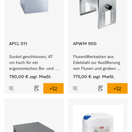
APCL 011
APWM 900
Sockel geschlossen, 47 
Flusenfilterkasten aus 
cm hoch für ein 
Edelstahl zur Ausfilterung 
ergonomisches Be- und 
von Flusen und groben 
Entladen von 
Partikeln aus der Lauge. 
790,00 €
zzgl. MwSt.
775,00 €
zzgl. MwSt.
Waschmaschine und 
Trockner.