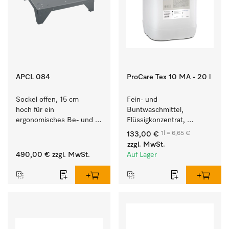
APCL 084
ProCare Tex 10 MA - 20 l
Sockel offen, 15 cm 
Fein- und 
hoch für ein 
Buntwaschmittel, 
ergonomisches Be- und 
Flüssigkonzentrat, 
Entladen von 
mildalkalisch, 20 l zur 
1l = 6,65 €
133,00 €
Waschmaschine und 
Reinigung von 
zzgl. MwSt.
Trockner. 
Buntwäsche und 
490,00 €
zzgl. MwSt.
Auf Lager
empfindlichen Textilien.