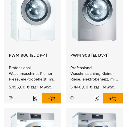
PWM 908 [EL DP-1]
PWM 908 [EL DV-1]
Professional 
Professional 
Waschmaschine, Kleiner 
Waschmaschine, Kleiner 
Riese, elektrobeheizt, mit 
Riese, elektrobeheizt, mit 
Ablaufpumpe und 
Ablaufventil und 
5.195,00 €
zzgl. MwSt.
5.440,00 €
zzgl. MwSt.
zielgruppenspezifischen 
zielgruppenspezifischen 
Programmen. 
Programmen. 
Leistung 8 kg  in 49 min .
Leistung 8 kg  in 49 min .