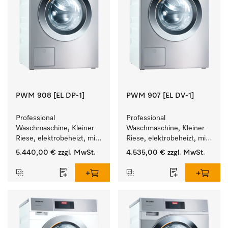
PWM 908 [EL DP-1]
PWM 907 [EL DV-1]
Professional 
Professional 
Waschmaschine, Kleiner 
Waschmaschine, Kleiner 
Riese, elektrobeheizt, mit 
Riese, elektrobeheizt, mit 
Ablaufpumpe und 
Ablaufventil und 
5.440,00 €
zzgl. MwSt.
4.535,00 €
zzgl. MwSt.
zielgruppenspezifischen 
zielgruppenspezifischen 
Programmen. 
Programmen. 
Leistung 8 kg  in 49 min .
Leistung 7 kg  in 49 min .