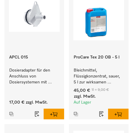
APCL 015
ProCare Tex 20 OB - 5 l
Dosieradapter für den 
Bleichmittel, 
Anschluss von 
Flüssigkonzentrat, sauer, 
Dosiersystemen mit 
5 l zur wirksamen 
Wassereinspülung. 
Entfernung von 
1l = 9,00 €
45,00 €
hartnäckigen Flecken.
zzgl. MwSt.
17,00 €
zzgl. MwSt.
Auf Lager