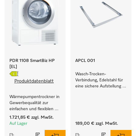
PDR 1108 SmartBiz HP
APCL 001
[EL]
Wasch-Trocken-
Verbindung, Edelstahl für 
Produktdatenblatt
eine sichere Aufstellung 
zu einer Wasch-Trocken-
Wärmepumpentrockner in 
Säule.
Gewerbequalität zur 
einfachen und flexiblen 
Aufstellung ohne 
1.721,85 €
zzgl. MwSt.
Abluftleitung.
Auf Lager
189,00 €
zzgl. MwSt.