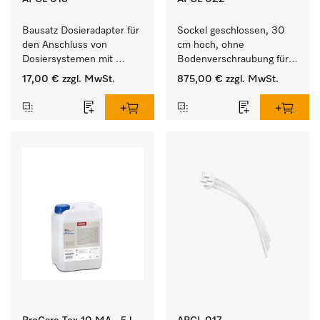
Bausatz Dosieradapter für 
Sockel geschlossen, 30 
den Anschluss von 
cm hoch, ohne 
Dosiersystemen mit 
Bodenverschraubung für 
Wassereinspülung. 
ein ergonomisches Be- 
17,00 €
zzgl. MwSt.
875,00 €
zzgl. MwSt.
und Entladen von 
Waschmaschine und 
Trockner. 