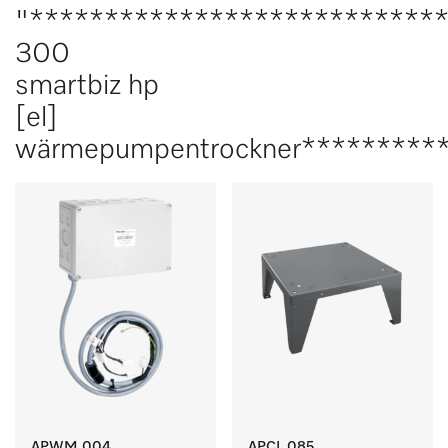
"***************************
300
smartbiz hp
[el]
wärmepumpentrockner*********
APWM 004
APCL 085