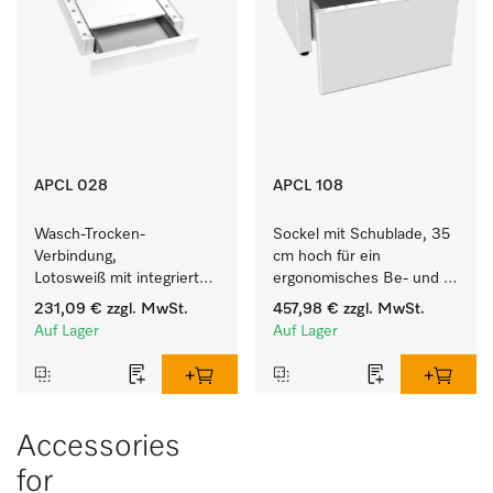
APCL 028
APCL 108
Wasch-Trocken-
Sockel mit Schublade, 35 
Verbindung, 
cm hoch für ein 
Lotosweiß mit integrierter 
ergonomisches Be- und 
Schublade für eine 
Entladen von 
231,09 €
zzgl. MwSt.
457,98 €
zzgl. MwSt.
besonders komfortable 
Waschmaschine und 
Auf Lager
Auf Lager
Wasch-Trocken-Säule. 
Trockner. 
Accessories
for