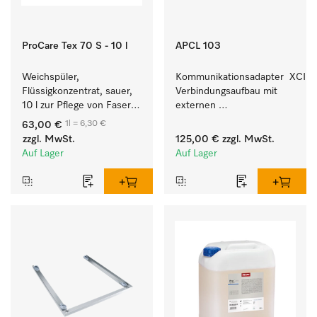
ProCare Tex 70 S - 10 l
APCL 103
Weichspüler, 
Kommunikationsadapter  XCI z
Flüssigkonzentrat, sauer, 
Verbindungsaufbau mit 
10 l zur Pflege von Fasern 
externen 
für eine langfristige 
Kassiersystemen.
1l = 6,30 €
63,00 €
Geschmeidigkeit der 
zzgl. MwSt.
125,00 €
zzgl. MwSt.
Textilien.
Auf Lager
Auf Lager