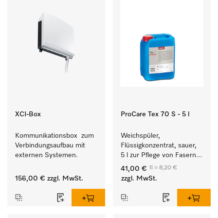
XCI-Box
ProCare Tex 70 S - 5 l
Kommunikationsbox  zum 
Weichspüler, 
Verbindungsaufbau mit 
Flüssigkonzentrat, sauer, 
externen Systemen.
5 l zur Pflege von Fasern 
für eine langfristige 
1l = 8,20 €
41,00 €
Geschmeidigkeit der 
156,00 €
zzgl. MwSt.
zzgl. MwSt.
Textilien.