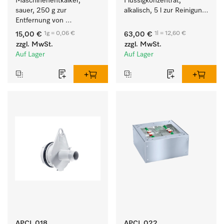
Maschinenentkalker, 
Flüssigkonzentrat, 
sauer, 250 g zur 
alkalisch, 5 l zur Reinigung 
Entfernung von 
weißer Textilien und 
hartnäckigen 
farbechter Buntwäsche.
1g = 0,06 €
1l = 12,60 €
15,00 €
63,00 €
Kalkablagerungen.
zzgl. MwSt.
zzgl. MwSt.
Auf Lager
Auf Lager
APCL 018
APCL 022