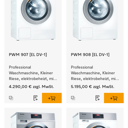
PWM 907 [EL DV-1]
PWM 908 [EL DV-1]
Professional 
Professional 
Waschmaschine, Kleiner 
Waschmaschine, Kleiner 
Riese, elektrobeheizt, mit 
Riese, elektrobeheizt, mit 
Ablaufventil und 
Ablaufventil und 
4.290,00 €
zzgl. MwSt.
5.195,00 €
zzgl. MwSt.
zielgruppenspezifischen 
zielgruppenspezifischen 
Programmen. 
Programmen. 
Leistung 7 kg  in 49 min .
Leistung 8 kg  in 49 min .