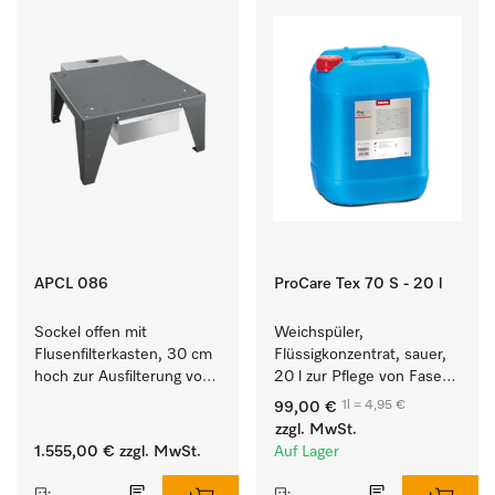
APCL 086
ProCare Tex 70 S - 20 l
Sockel offen mit 
Weichspüler, 
Flusenfilterkasten, 30 cm 
Flüssigkonzentrat, sauer, 
hoch zur Ausfilterung von 
20 l zur Pflege von Fasern 
Flusen und groben 
für eine langfristige 
1l = 4,95 €
99,00 €
Partikeln aus der Lauge.
Geschmeidigkeit der 
zzgl. MwSt.
Textilien.
1.555,00 €
zzgl. MwSt.
Auf Lager