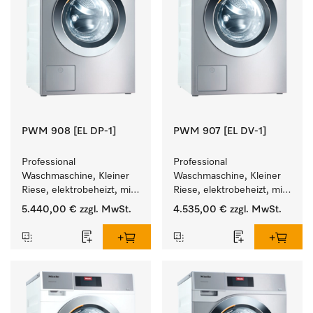
PWM 908 [EL DP-1]
PWM 907 [EL DV-1]
Professional 
Professional 
Waschmaschine, Kleiner 
Waschmaschine, Kleiner 
Riese, elektrobeheizt, mit 
Riese, elektrobeheizt, mit 
Ablaufpumpe und 
Ablaufventil und 
5.440,00 €
zzgl. MwSt.
4.535,00 €
zzgl. MwSt.
zielgruppenspezifischen 
zielgruppenspezifischen 
Programmen. 
Programmen. 
Leistung 8 kg  in 49 min .
Leistung 7 kg  in 49 min .