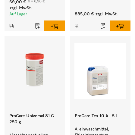
1l = 6,90 €
69,00 €
hartnäckigen Flecken.
Waschmaschine und 
zzgl. MwSt.
Trockner. 
Auf Lager
885,00 €
zzgl. MwSt.
ProCare Universal 81 C -
ProCare Tex 10 A - 5 l
250 g
Alleinwaschmittel, 