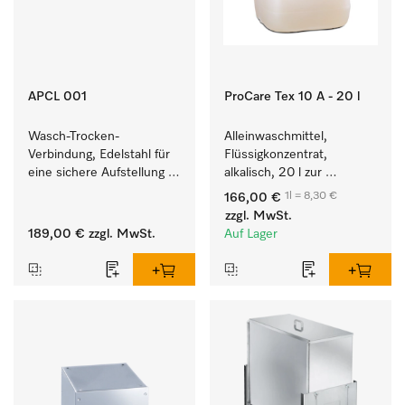
APCL 001
ProCare Tex 10 A - 20 l
Wasch-Trocken-
Alleinwaschmittel, 
Verbindung, Edelstahl für 
Flüssigkonzentrat, 
eine sichere Aufstellung 
alkalisch, 20 l zur 
zu einer Wasch-Trocken-
Reinigung weißer Textilien 
1l = 8,30 €
166,00 €
Säule.
und farbechter 
zzgl. MwSt.
Buntwäsche.
189,00 €
zzgl. MwSt.
Auf Lager