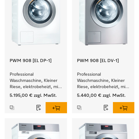
PWM 908 [EL DP-1]
PWM 908 [EL DV-1]
Professional 
Professional 
Waschmaschine, Kleiner 
Waschmaschine, Kleiner 
Riese, elektrobeheizt, mit 
Riese, elektrobeheizt, mit 
Ablaufpumpe und 
Ablaufventil und 
5.195,00 €
zzgl. MwSt.
5.440,00 €
zzgl. MwSt.
zielgruppenspezifischen 
zielgruppenspezifischen 
Programmen. 
Programmen. 
Leistung 8 kg  in 49 min .
Leistung 8 kg  in 49 min .