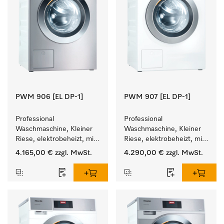
PWM 906 [EL DP-1]
PWM 907 [EL DP-1]
Professional 
Professional 
Waschmaschine, Kleiner 
Waschmaschine, Kleiner 
Riese, elektrobeheizt, mit 
Riese, elektrobeheizt, mit 
Ablaufpumpe und 
Ablaufpumpe und 
4.165,00 €
zzgl. MwSt.
4.290,00 €
zzgl. MwSt.
zielgruppenspezifischen 
zielgruppenspezifischen 
Programmen. 
Programmen. 
Leistung 6 kg  in 49 min .
Leistung 7 kg  in 49 min .