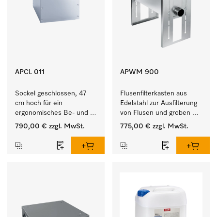
APCL 011
APWM 900
Sockel geschlossen, 47 
Flusenfilterkasten aus 
cm hoch für ein 
Edelstahl zur Ausfilterung 
ergonomisches Be- und 
von Flusen und groben 
Entladen von 
Partikeln aus der Lauge. 
790,00 €
zzgl. MwSt.
775,00 €
zzgl. MwSt.
Waschmaschine und 
Trockner.