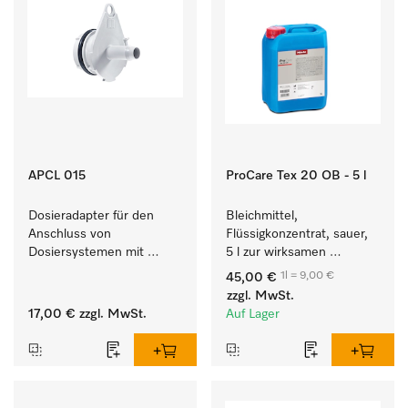
APCL 015
ProCare Tex 20 OB - 5 l
Dosieradapter für den 
Bleichmittel, 
Anschluss von 
Flüssigkonzentrat, sauer, 
Dosiersystemen mit 
5 l zur wirksamen 
Wassereinspülung. 
Entfernung von 
1l = 9,00 €
45,00 €
hartnäckigen Flecken.
zzgl. MwSt.
17,00 €
zzgl. MwSt.
Auf Lager