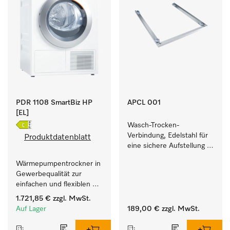
PDR 1108 SmartBiz HP
APCL 001
[EL]
Wasch-Trocken-
Verbindung, Edelstahl für 
Produktdatenblatt
eine sichere Aufstellung 
zu einer Wasch-Trocken-
Wärmepumpentrockner in 
Säule.
Gewerbequalität zur 
einfachen und flexiblen 
Aufstellung ohne 
1.721,85 €
zzgl. MwSt.
Abluftleitung.
Auf Lager
189,00 €
zzgl. MwSt.