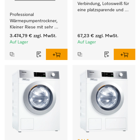
Verbindung, Lotosweiß für 
eine platzsparende und 
Professional 
sichere Aufstellung zu 
Wärmepumpentrockner, 
einer Wasch-Trocken-
Kleiner Riese mit sehr 
Säule. 
geringem 
3.474,79 €
zzgl. MwSt.
67,23 €
zzgl. MwSt.
Energieverbrauch und 
Auf Lager
Auf Lager
kurzen Laufzeiten. 
Füllgewicht 8 kg.