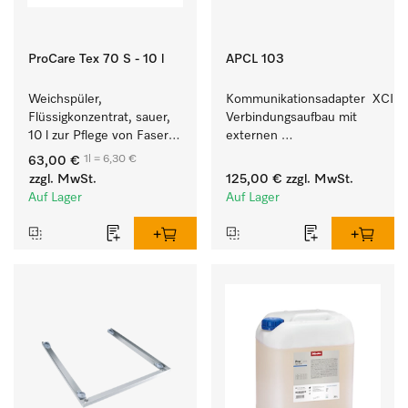
ProCare Tex 70 S - 10 l
APCL 103
Weichspüler, 
Kommunikationsadapter  XCI z
Flüssigkonzentrat, sauer, 
Verbindungsaufbau mit 
10 l zur Pflege von Fasern 
externen 
für eine langfristige 
Kassiersystemen.
1l = 6,30 €
63,00 €
Geschmeidigkeit der 
zzgl. MwSt.
125,00 €
zzgl. MwSt.
Textilien.
Auf Lager
Auf Lager