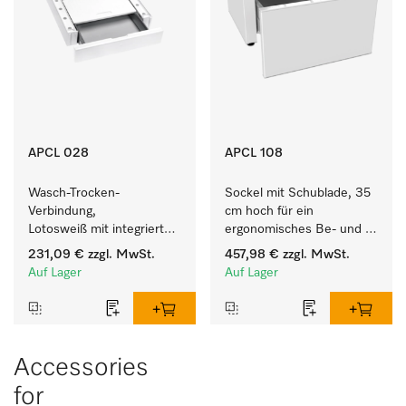
APCL 028
APCL 108
Wasch-Trocken-
Sockel mit Schublade, 35 
Verbindung, 
cm hoch für ein 
Lotosweiß mit integrierter 
ergonomisches Be- und 
Schublade für eine 
Entladen von 
231,09 €
zzgl. MwSt.
457,98 €
zzgl. MwSt.
besonders komfortable 
Waschmaschine und 
Auf Lager
Auf Lager
Wasch-Trocken-Säule. 
Trockner. 
Accessories
for