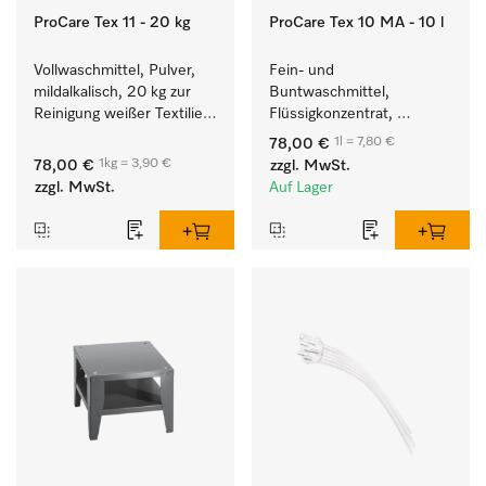
ProCare Tex 11 - 20 kg
ProCare Tex 10 MA - 10 l
Vollwaschmittel, Pulver, 
Fein- und 
mildalkalisch, 20 kg zur 
Buntwaschmittel, 
Reinigung weißer Textilien 
Flüssigkonzentrat, 
und farbechter 
mildalkalisch, 10 l zur 
1l = 7,80 €
78,00 €
Buntwäsche.
Reinigung von 
1kg = 3,90 €
78,00 €
zzgl. MwSt.
Buntwäsche und 
zzgl. MwSt.
Auf Lager
empfindlichen Textilien.