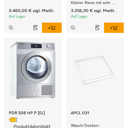
Kleiner Riese mit sehr 
kurzen Laufzeiten. 
geringem 
Füllgewicht 8 kg.
3.460,00 €
zzgl. MwSt.
3.256,30 €
zzgl. MwSt.
Energieverbrauch und 
Auf Lager
Auf Lager
kurzen Laufzeiten. 
Füllgewicht 8 kg.
PDR 508 HP P [EL]
APCL 031
Wasch-Trocken-
Produktdatenblatt