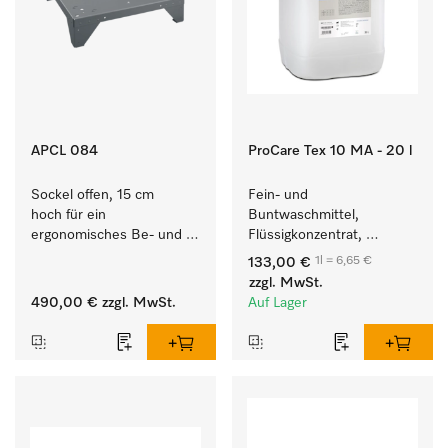
APCL 084
ProCare Tex 10 MA - 20 l
Sockel offen, 15 cm 
Fein- und 
hoch für ein 
Buntwaschmittel, 
ergonomisches Be- und 
Flüssigkonzentrat, 
Entladen von 
mildalkalisch, 20 l zur 
1l = 6,65 €
133,00 €
Waschmaschine und 
Reinigung von 
zzgl. MwSt.
Trockner. 
Buntwäsche und 
490,00 €
zzgl. MwSt.
Auf Lager
empfindlichen Textilien.