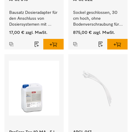
Bausatz Dosieradapter für 
Sockel geschlossen, 30 
den Anschluss von 
cm hoch, ohne 
Dosiersystemen mit 
Bodenverschraubung für 
Wassereinspülung. 
ein ergonomisches Be- 
17,00 €
zzgl. MwSt.
875,00 €
zzgl. MwSt.
und Entladen von 
Waschmaschine und 
Trockner. 