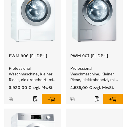
PWM 906 [EL DP-1]
PWM 907 [EL DP-1]
Professional 
Professional 
Waschmaschine, Kleiner 
Waschmaschine, Kleiner 
Riese, elektrobeheizt, mit 
Riese, elektrobeheizt, mit 
Ablaufpumpe und 
Ablaufpumpe und 
3.920,00 €
zzgl. MwSt.
4.535,00 €
zzgl. MwSt.
zielgruppenspezifischen 
zielgruppenspezifischen 
Programmen. 
Programmen. 
Leistung 6 kg  in 49 min .
Leistung 7 kg  in 49 min .