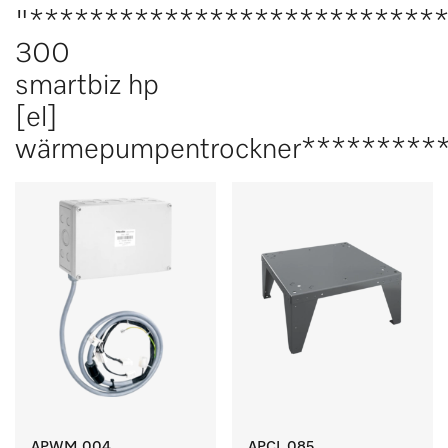
"***************************
300
smartbiz hp
[el]
wärmepumpentrockner*********
APWM 004
APCL 085