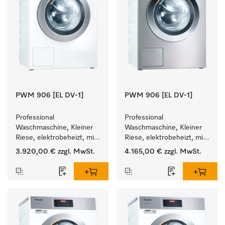
PWM 906 [EL DV-1]
PWM 906 [EL DV-1]
Professional 
Professional 
Waschmaschine, Kleiner 
Waschmaschine, Kleiner 
Riese, elektrobeheizt, mit 
Riese, elektrobeheizt, mit 
Ablaufventil und 
Ablaufventil und 
3.920,00 €
zzgl. MwSt.
4.165,00 €
zzgl. MwSt.
zielgruppenspezifischen 
zielgruppenspezifischen 
Programmen. 
Programmen. 
Leistung 6 kg  in 49 min .
Leistung 6 kg  in 49 min .