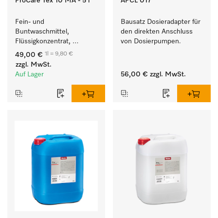
ProCare Tex 10 MA - 5 l
APCL 017
Fein- und 
Bausatz Dosieradapter für 
Buntwaschmittel, 
den direkten Anschluss 
Flüssigkonzentrat, 
von Dosierpumpen. 
mildalkalisch, 5 l zur 
1l = 9,80 €
49,00 €
Reinigung von 
zzgl. MwSt.
Buntwäsche und 
Auf Lager
56,00 €
zzgl. MwSt.
empfindlichen Textilien.