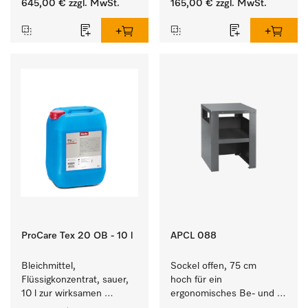
645,00 €
zzgl. MwSt.
165,00 €
zzgl. MwSt.
Waschmaschine und 
Waschmaschine/Ablufttrockner 
Trockner.
mit externen Systemen.
ProCare Tex 20 OB - 10 l
APCL 088
Bleichmittel, 
Sockel offen, 75 cm 
Flüssigkonzentrat, sauer, 
hoch für ein 
10 l zur wirksamen 
ergonomisches Be- und 
Entfernung von 
Entladen von 