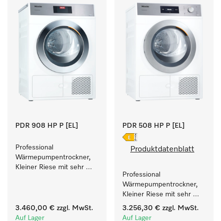
PDR 908 HP P [EL]
PDR 508 HP P [EL]
Professional 
Produktdatenblatt
Wärmepumpentrockner, 
Kleiner Riese mit sehr 
Professional 
geringem 
Wärmepumpentrockner, 
Energieverbrauch und 
Kleiner Riese mit sehr 
kurzen Laufzeiten. 
geringem 
Füllgewicht 8 kg.
3.460,00 €
zzgl. MwSt.
3.256,30 €
zzgl. MwSt.
Energieverbrauch und 
Auf Lager
Auf Lager