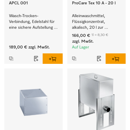
APCL 001
ProCare Tex 10 A - 20 l
Wasch-Trocken-
Alleinwaschmittel, 
Verbindung, Edelstahl für 
Flüssigkonzentrat, 
eine sichere Aufstellung 
alkalisch, 20 l zur 
zu einer Wasch-Trocken-
Reinigung weißer Textilien 
1l = 8,30 €
166,00 €
Säule.
und farbechter 
zzgl. MwSt.
Buntwäsche.
189,00 €
zzgl. MwSt.
Auf Lager