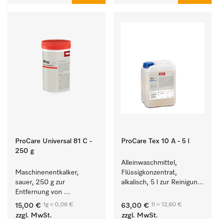
ProCare Universal 81 C -
ProCare Tex 10 A - 5 l
250 g
Alleinwaschmittel, 
Maschinenentkalker, 
Flüssigkonzentrat, 
sauer, 250 g zur 
alkalisch, 5 l zur Reinigung 
Entfernung von 
weißer Textilien und 
hartnäckigen 
farbechter Buntwäsche.
1g = 0,06 €
1l = 12,60 €
15,00 €
63,00 €
Kalkablagerungen.
zzgl. MwSt.
zzgl. MwSt.