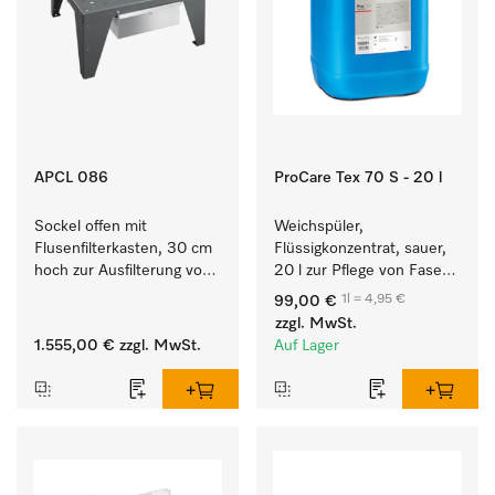
APCL 086
ProCare Tex 70 S - 20 l
Sockel offen mit 
Weichspüler, 
Flusenfilterkasten, 30 cm 
Flüssigkonzentrat, sauer, 
hoch zur Ausfilterung von 
20 l zur Pflege von Fasern 
Flusen und groben 
für eine langfristige 
1l = 4,95 €
99,00 €
Partikeln aus der Lauge.
Geschmeidigkeit der 
zzgl. MwSt.
Textilien.
1.555,00 €
zzgl. MwSt.
Auf Lager