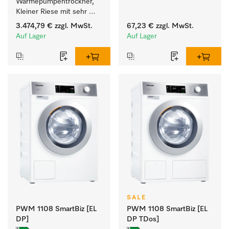
Wärmepumpentrockner, 
einer Wasch-Trocken-
Kleiner Riese mit sehr 
Säule. 
geringem 
3.474,79 €
zzgl. MwSt.
67,23 €
zzgl. MwSt.
Energieverbrauch und 
Auf Lager
Auf Lager
kurzen Laufzeiten. 
Füllgewicht 8 kg.
SALE
PWM 1108 SmartBiz [EL
PWM 1108 SmartBiz [EL
DP]
DP TDos]