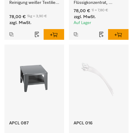
Reinigung weißer Textilien 
Flüssigkonzentrat, 
und farbechter 
mildalkalisch, 10 l zur 
1l = 7,80 €
78,00 €
Buntwäsche.
Reinigung von 
1kg = 3,90 €
78,00 €
zzgl. MwSt.
Buntwäsche und 
zzgl. MwSt.
Auf Lager
empfindlichen Textilien.
APCL 087
APCL 016