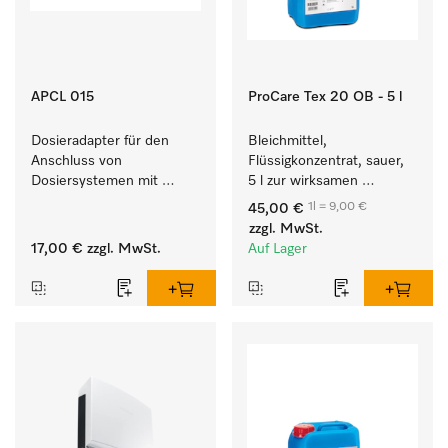
APCL 015
ProCare Tex 20 OB - 5 l
Dosieradapter für den 
Bleichmittel, 
Anschluss von 
Flüssigkonzentrat, sauer, 
Dosiersystemen mit 
5 l zur wirksamen 
Wassereinspülung. 
Entfernung von 
1l = 9,00 €
45,00 €
hartnäckigen Flecken.
zzgl. MwSt.
17,00 €
zzgl. MwSt.
Auf Lager