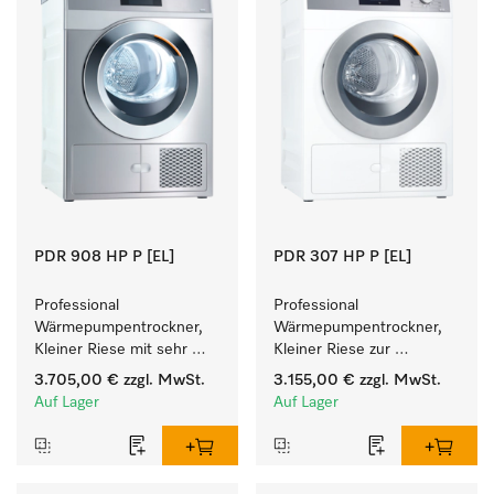
PDR 908 HP P [EL]
PDR 307 HP P [EL]
Professional 
Professional 
Wärmepumpentrockner, 
Wärmepumpentrockner, 
Kleiner Riese mit sehr 
Kleiner Riese zur 
geringem 
einfachen und flexiblen 
3.705,00 €
zzgl. MwSt.
3.155,00 €
zzgl. MwSt.
Energieverbrauch und 
Aufstellung ohne 
Auf Lager
Auf Lager
kurzen Laufzeiten. 
Abluftleitung.
Füllgewicht 8 kg.