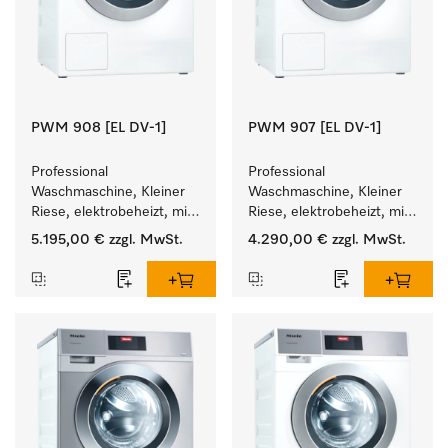
PWM 908 [EL DV-1]
PWM 907 [EL DV-1]
Professional 
Professional 
Waschmaschine, Kleiner 
Waschmaschine, Kleiner 
Riese, elektrobeheizt, mit 
Riese, elektrobeheizt, mit 
Ablaufventil und 
Ablaufventil und 
5.195,00 €
zzgl. MwSt.
4.290,00 €
zzgl. MwSt.
zielgruppenspezifischen 
zielgruppenspezifischen 
Programmen. 
Programmen. 
Leistung 8 kg  in 49 min .
Leistung 7 kg  in 49 min .