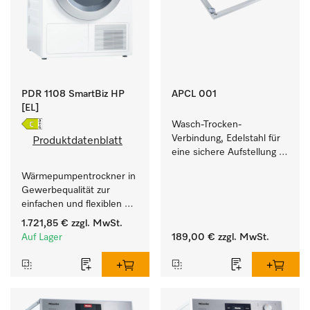
PDR 1108 SmartBiz HP
APCL 001
[EL]
Wasch-Trocken-
Verbindung, Edelstahl für 
Produktdatenblatt
eine sichere Aufstellung 
zu einer Wasch-Trocken-
Wärmepumpentrockner in 
Säule.
Gewerbequalität zur 
einfachen und flexiblen 
Aufstellung ohne 
1.721,85 €
zzgl. MwSt.
Abluftleitung.
Auf Lager
189,00 €
zzgl. MwSt.