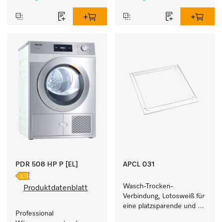
kurzen Laufzeiten. 
Füllgewicht 8 kg.
PDR 508 HP P [EL]
APCL 031
Wasch-Trocken-
Produktdatenblatt
Verbindung, Lotosweiß für 
eine platzsparende und 
Professional 
sichere Aufstellung zu 