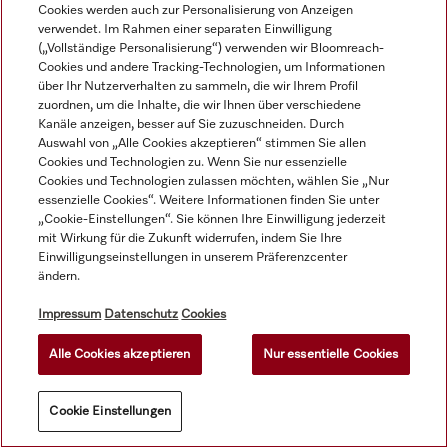
mildalkalisch, 5 l zur 
Cookies werden auch zur Personalisierung von Anzeigen
1l = 9,80 €
49,00 €
Reinigung von 
verwendet. Im Rahmen einer separaten Einwilligung
zzgl. MwSt.
Buntwäsche und 
(„Vollständige Personalisierung“) verwenden wir Bloomreach-
Auf Lager
56,00 €
zzgl. MwSt.
Cookies und andere Tracking-Technologien, um Informationen
empfindlichen Textilien.
über Ihr Nutzerverhalten zu sammeln, die wir Ihrem Profil
zuordnen, um die Inhalte, die wir Ihnen über verschiedene
Kanäle anzeigen, besser auf Sie zuzuschneiden. Durch
Auswahl von „Alle Cookies akzeptieren“ stimmen Sie allen
Cookies und Technologien zu. Wenn Sie nur essenzielle
Cookies und Technologien zulassen möchten, wählen Sie „Nur
essenzielle Cookies“. Weitere Informationen finden Sie unter
„Cookie-Einstellungen“. Sie können Ihre Einwilligung jederzeit
mit Wirkung für die Zukunft widerrufen, indem Sie Ihre
Einwilligungseinstellungen in unserem Präferenzcenter
ändern.
Impressum
Datenschutz
Cookies
Alle Cookies akzeptieren
Nur essentielle Cookies
ProCare Tex 20 OB - 20 l
ProCare Tex 10 W - 20 l
Cookie Einstellungen
Bleichmittel, 
Wollwaschmittel, 