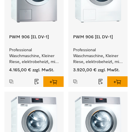
PWM 906 [EL DV-1]
PWM 906 [EL DV-1]
Professional 
Professional 
Waschmaschine, Kleiner 
Waschmaschine, Kleiner 
Riese, elektrobeheizt, mit 
Riese, elektrobeheizt, mit 
Ablaufventil und 
Ablaufventil und 
4.165,00 €
zzgl. MwSt.
3.920,00 €
zzgl. MwSt.
zielgruppenspezifischen 
zielgruppenspezifischen 
Programmen. 
Programmen. 
Leistung 6 kg  in 49 min .
Leistung 6 kg  in 49 min .