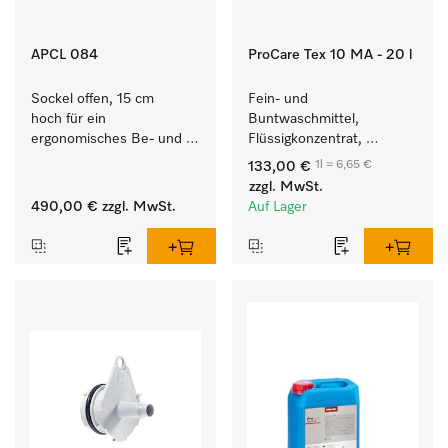
APCL 084
ProCare Tex 10 MA - 20 l
Sockel offen, 15 cm 
Fein- und 
hoch für ein 
Buntwaschmittel, 
ergonomisches Be- und 
Flüssigkonzentrat, 
Entladen von 
mildalkalisch, 20 l zur 
1l = 6,65 €
133,00 €
Waschmaschine und 
Reinigung von 
zzgl. MwSt.
Trockner. 
Buntwäsche und 
490,00 €
zzgl. MwSt.
Auf Lager
empfindlichen Textilien.