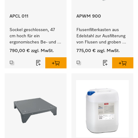
APCL 011
APWM 900
Sockel geschlossen, 47 
Flusenfilterkasten aus 
cm hoch für ein 
Edelstahl zur Ausfilterung 
ergonomisches Be- und 
von Flusen und groben 
Entladen von 
Partikeln aus der Lauge. 
790,00 €
zzgl. MwSt.
775,00 €
zzgl. MwSt.
Waschmaschine und 
Trockner.