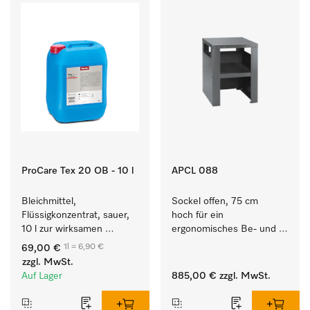
ProCare Tex 20 OB - 10 l
APCL 088
Bleichmittel, 
Sockel offen, 75 cm 
Flüssigkonzentrat, sauer, 
hoch für ein 
10 l zur wirksamen 
ergonomisches Be- und 
Entfernung von 
Entladen von 
1l = 6,90 €
69,00 €
hartnäckigen Flecken.
Waschmaschine und 
zzgl. MwSt.
Trockner. 
Auf Lager
885,00 €
zzgl. MwSt.