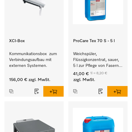
XCI-Box
ProCare Tex 70 S - 5 l
Kommunikationsbox  zum 
Weichspüler, 
Verbindungsaufbau mit 
Flüssigkonzentrat, sauer, 
externen Systemen.
5 l zur Pflege von Fasern 
für eine langfristige 
1l = 8,20 €
41,00 €
Geschmeidigkeit der 
156,00 €
zzgl. MwSt.
zzgl. MwSt.
Textilien.