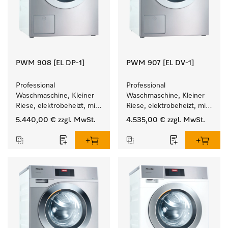
PWM 908 [EL DP-1]
PWM 907 [EL DV-1]
Professional 
Professional 
Waschmaschine, Kleiner 
Waschmaschine, Kleiner 
Riese, elektrobeheizt, mit 
Riese, elektrobeheizt, mit 
Ablaufpumpe und 
Ablaufventil und 
5.440,00 €
zzgl. MwSt.
4.535,00 €
zzgl. MwSt.
zielgruppenspezifischen 
zielgruppenspezifischen 
Programmen. 
Programmen. 
Leistung 8 kg  in 49 min .
Leistung 7 kg  in 49 min .