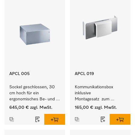
APCL 005
APCL 019
Sockel geschlossen, 30 
Kommunikationsbox 
cm hoch für ein 
inklusive 
ergonomisches Be- und 
Montagesatz  zum 
Entladen von 
Verbindungsaufbau von 
645,00 €
zzgl. MwSt.
165,00 €
zzgl. MwSt.
Waschmaschine und 
Waschmaschine/Ablufttrockner 
Trockner.
mit externen Systemen.