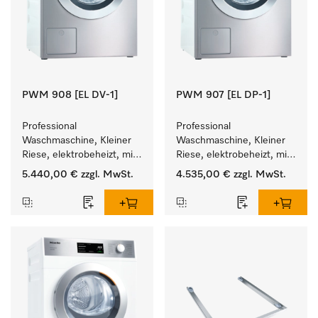
PWM 908 [EL DV-1]
PWM 907 [EL DP-1]
Professional 
Professional 
Waschmaschine, Kleiner 
Waschmaschine, Kleiner 
Riese, elektrobeheizt, mit 
Riese, elektrobeheizt, mit 
Ablaufventil und 
Ablaufpumpe und 
5.440,00 €
zzgl. MwSt.
4.535,00 €
zzgl. MwSt.
zielgruppenspezifischen 
zielgruppenspezifischen 
Programmen. 
Programmen. 
Leistung 8 kg  in 49 min .
Leistung 7 kg  in 49 min .