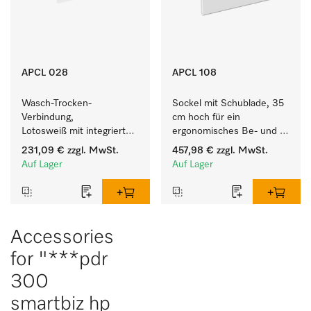
APCL 028
APCL 108
Wasch-Trocken-
Sockel mit Schublade, 35 
Verbindung, 
cm hoch für ein 
Lotosweiß mit integrierter 
ergonomisches Be- und 
Schublade für eine 
Entladen von 
231,09 €
zzgl. MwSt.
457,98 €
zzgl. MwSt.
besonders komfortable 
Waschmaschine und 
Auf Lager
Auf Lager
Wasch-Trocken-Säule. 
Trockner. 
Accessories
for "***pdr
300
smartbiz hp