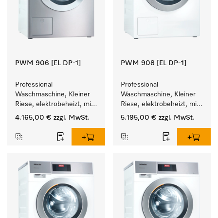
PWM 906 [EL DP-1]
PWM 908 [EL DP-1]
Professional 
Professional 
Waschmaschine, Kleiner 
Waschmaschine, Kleiner 
Riese, elektrobeheizt, mit 
Riese, elektrobeheizt, mit 
Ablaufpumpe und 
Ablaufpumpe und 
4.165,00 €
zzgl. MwSt.
5.195,00 €
zzgl. MwSt.
zielgruppenspezifischen 
zielgruppenspezifischen 
Programmen. 
Programmen. 
Leistung 6 kg  in 49 min .
Leistung 8 kg  in 49 min .