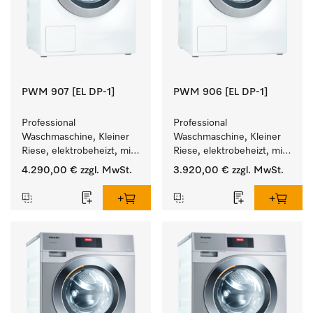
PWM 907 [EL DP-1]
PWM 906 [EL DP-1]
Professional 
Professional 
Waschmaschine, Kleiner 
Waschmaschine, Kleiner 
Riese, elektrobeheizt, mit 
Riese, elektrobeheizt, mit 
Ablaufpumpe und 
Ablaufpumpe und 
4.290,00 €
zzgl. MwSt.
3.920,00 €
zzgl. MwSt.
zielgruppenspezifischen 
zielgruppenspezifischen 
Programmen. 
Programmen. 
Leistung 7 kg  in 49 min .
Leistung 6 kg  in 49 min .