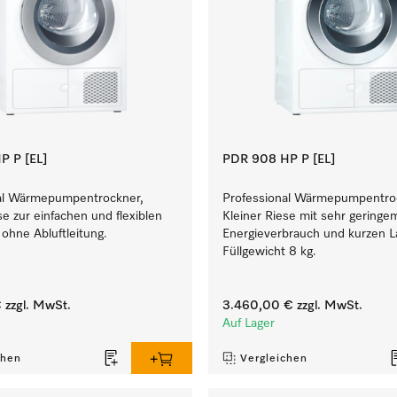
P P [EL]
PDR 908 HP P [EL]
al Wärmepumpentrockner,
Professional Wärmepumpentro
se zur einfachen und flexiblen
Kleiner Riese mit sehr geringe
 ohne Abluftleitung.
Energieverbrauch und kurzen La
Füllgewicht 8 kg.
€
zzgl. MwSt.
3.460,00 €
zzgl. MwSt.
Auf Lager
chen
Vergleichen