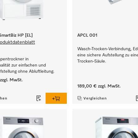
martBiz HP [EL]
APCL 001
oduktdatenblatt
Wasch-Trocken-Verbindung, Ede
eine sichere Aufstellung zu ei
entrockner in
Trocken-Säule.
lität zur einfachen und
ufstellung ohne Abluftleitung.
zzgl. MwSt.
189,00 €
zzgl. MwSt.
chen
Vergleichen