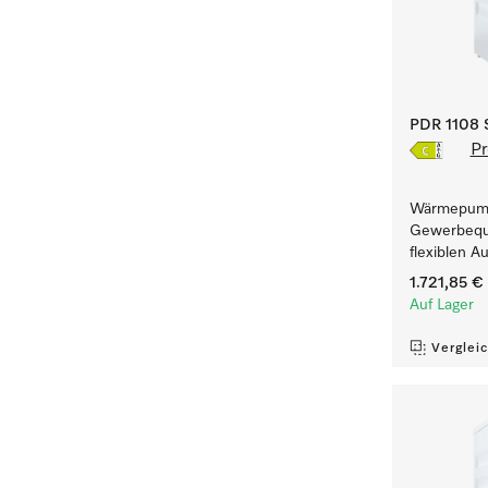
PDR 1108 S
Pr
Wärmepump
Gewerbequa
flexiblen A
1.721,85 €
Auf Lager
Verglei