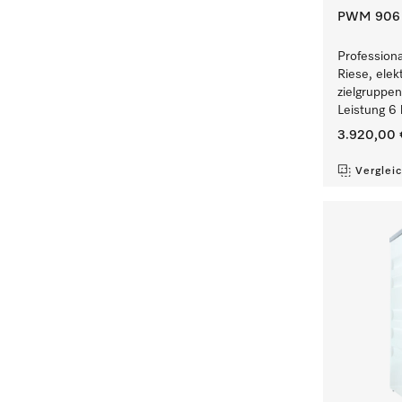
PWM 906 [
Profession
Riese, elek
zielgruppe
Leistung 6 
3.920,00 
Verglei