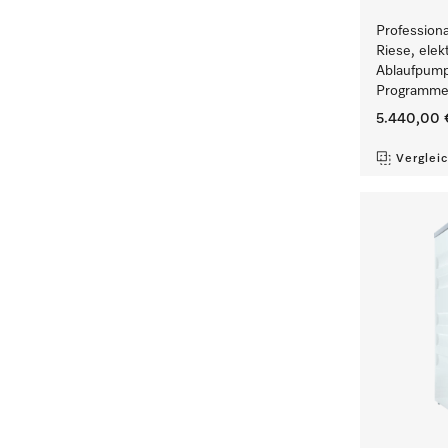
Profession
Riese, elek
Ablaufpump
Programmen
5.440,00 
Verglei