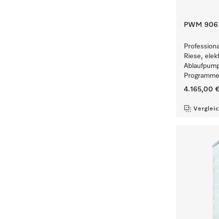
PWM 906 [
Profession
Riese, elek
Ablaufpump
Programmen
4.165,00 
Verglei