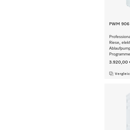
PWM 906 [
Profession
Riese, elek
Ablaufpump
Programmen
3.920,00 
Verglei