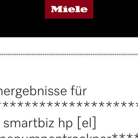
**************************************************************************
ergebnisse für
*******************
smartbiz hp [el]