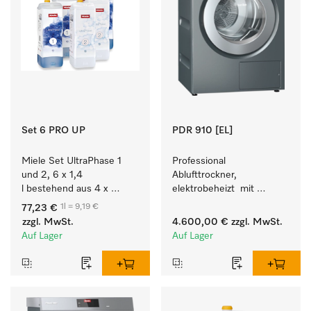
Set 6 PRO UP
PDR 910 [EL]
Miele Set UltraPhase 1 
Professional 
und 2, 6 x 1,4 
Ablufttrockner, 
l bestehend aus 4 x 
elektrobeheizt  mit 
UltraPhase 1 und 2 x 
programmierbarer 
1l = 9,19 €
77,23 €
UltraPhase 2.
Steuerung M Touch Pro 
zzgl. MwSt.
4.600,00 €
zzgl. MwSt.
für höchste Flexibilität.
Auf Lager
Auf Lager