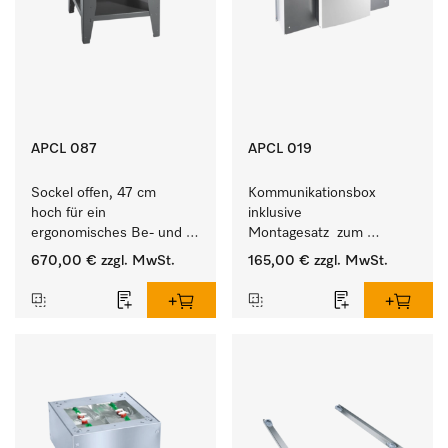
APCL 087
APCL 019
Sockel offen, 47 cm 
Kommunikationsbox 
hoch für ein 
inklusive 
ergonomisches Be- und 
Montagesatz  zum 
Entladen von 
Verbindungsaufbau von 
670,00 €
zzgl. MwSt.
165,00 €
zzgl. MwSt.
Waschmaschine und 
Waschmaschine/Ablufttrockner 
Trockner. 
mit externen Systemen.