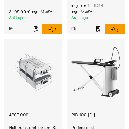
besonders kurzen 
Komponentenwaschmittel 
1l = 9,31 €
13,03 €
Programmlaufzeiten. 
für Buntes, Weißes und 
3.195,00 €
zzgl. MwSt.
zzgl. MwSt.
Leistung 8 kg in 42 min.
Feines.
Auf Lager
Auf Lager
APST 009
PIB 100 [EL]
Halterung, drehbar um 90 
Professional 