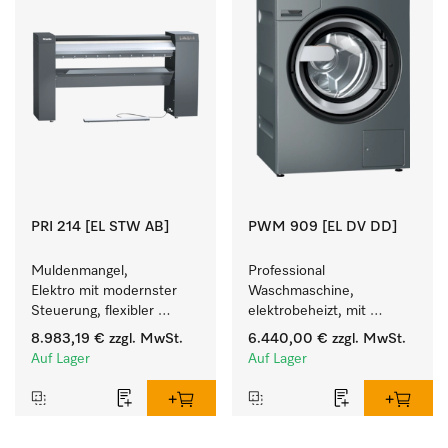
PRI 214 [EL STW AB]
PWM 909 [EL DV DD]
Muldenmangel, 
Professional 
Elektro mit modernster 
Waschmaschine, 
Steuerung, flexibler 
elektrobeheizt, mit 
Bedienhöhe und 
Ablaufventil und 
8.983,19 €
zzgl. MwSt.
6.440,00 €
zzgl. MwSt.
Ablagestange.
Waschmitteleinspülkasten, 
Auf Lager
Auf Lager
M Touch Pro Plus - frei 
programmierbar.