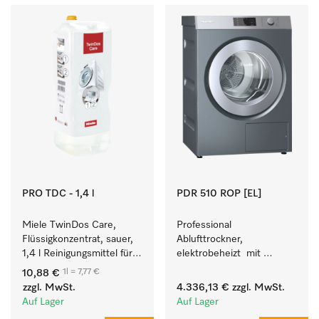
PRO TDC - 1,4 l
PDR 510 ROP [EL]
Miele TwinDos Care, 
Professional 
Flüssigkonzentrat, sauer, 
Ablufttrockner, 
1,4 l Reinigungsmittel für 
elektrobeheizt  mit 
das TwinDos-
Restfeuchtesteuerung M 
1l = 7,77 €
10,88 €
Dosiersystem.
Select ROP für perfekte 
zzgl. MwSt.
4.336,13 €
zzgl. MwSt.
Trockenergebnisse. 
Auf Lager
Auf Lager