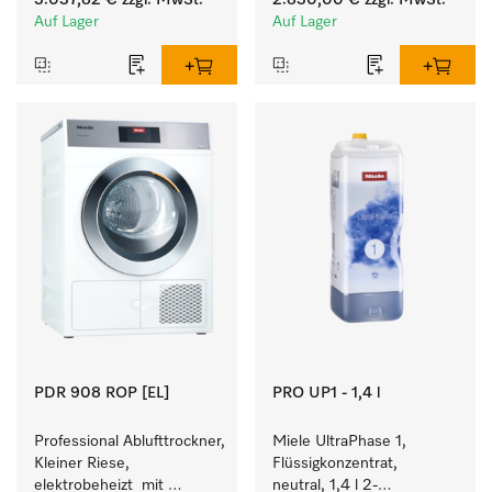
3.037,82 €
zzgl. MwSt.
2.830,00 €
zzgl. MwSt.
Programmlaufzeiten. 
37 min für einen hohen 
Auf Lager
Auf Lager
Leistung 8 kg in 42 min.
Wäschedurchsatz.
PDR 908 ROP [EL]
PRO UP1 - 1,4 l
Professional Ablufttrockner, 
Miele UltraPhase 1, 
Kleiner Riese, 
Flüssigkonzentrat, 
elektrobeheizt  mit 
neutral, 1,4 l 2-