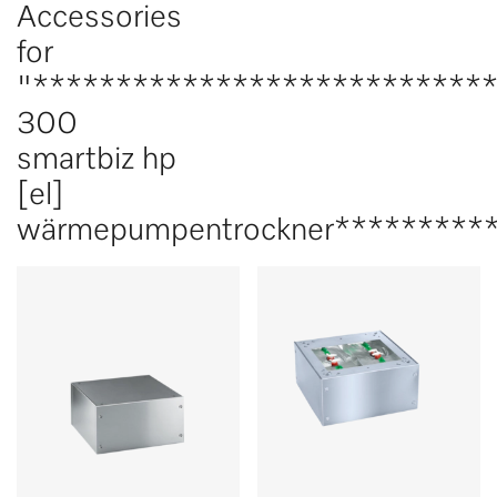
Accessories
for
"***************************
300
smartbiz hp
[el]
wärmepumpentrockner*********