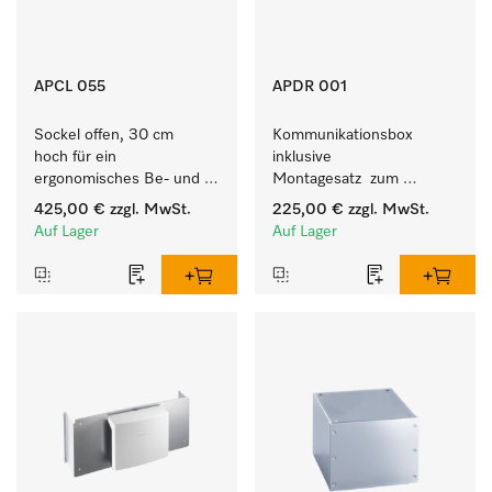
APCL 055
APDR 001
Sockel offen, 30 cm 
Kommunikationsbox 
hoch für ein 
inklusive 
ergonomisches Be- und 
Montagesatz  zum 
Entladen von 
Verbindungsaufbau vom 9 
425,00 €
zzgl. MwSt.
225,00 €
zzgl. MwSt.
Waschmaschine und 
- 10 kg Trockner mit 
Auf Lager
Auf Lager
Trockner.
externen Systemen.