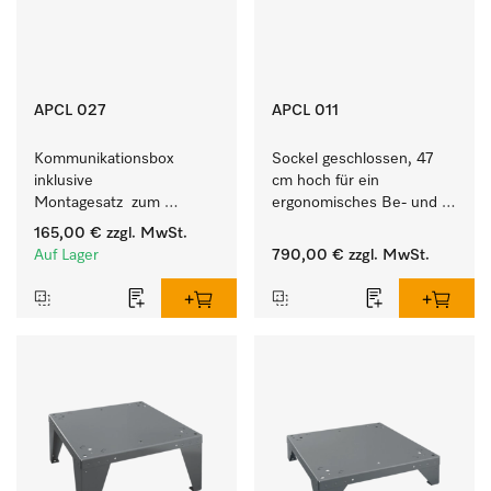
APCL 027
APCL 011
Kommunikationsbox 
Sockel geschlossen, 47 
inklusive 
cm hoch für ein 
Montagesatz  zum 
ergonomisches Be- und 
Verbindungsaufbau vom 
Entladen von 
165,00 €
zzgl. MwSt.
Wärmepumpentrockner 
Waschmaschine und 
Auf Lager
790,00 €
zzgl. MwSt.
mit externen Systemen.
Trockner.