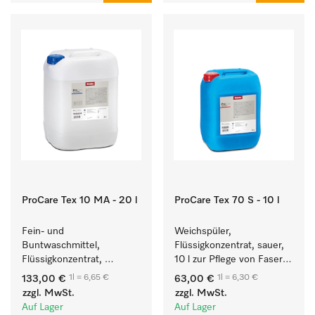
ProCare Tex 10 MA - 20 l
ProCare Tex 70 S - 10 l
Fein- und 
Weichspüler, 
Buntwaschmittel, 
Flüssigkonzentrat, sauer, 
Flüssigkonzentrat, 
10 l zur Pflege von Fasern 
mildalkalisch, 20 l zur 
für eine langfristige 
1l = 6,65 €
1l = 6,30 €
133,00 €
63,00 €
Reinigung von 
Geschmeidigkeit der 
zzgl. MwSt.
zzgl. MwSt.
Buntwäsche und 
Textilien.
Auf Lager
Auf Lager