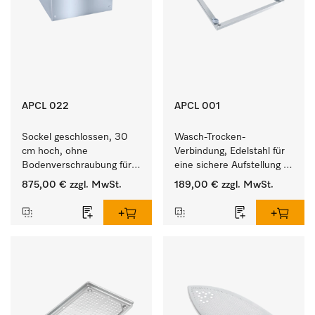
APCL 022
APCL 001
Sockel geschlossen, 30 
Wasch-Trocken-
cm hoch, ohne 
Verbindung, Edelstahl für 
Bodenverschraubung für 
eine sichere Aufstellung 
ein ergonomisches Be- 
zu einer Wasch-Trocken-
875,00 €
zzgl. MwSt.
189,00 €
zzgl. MwSt.
und Entladen von 
Säule.
Waschmaschine und 
Trockner. 