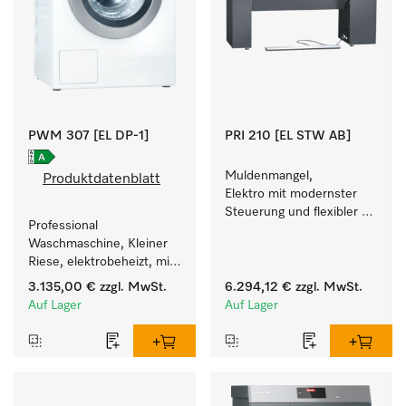
PWM 307 [EL DP-1]
PRI 210 [EL STW AB]
Muldenmangel, 
Produktdatenblatt
Elektro mit modernster 
Steuerung und flexibler 
Professional 
Bedienhöhe.
Waschmaschine, Kleiner 
Riese, elektrobeheizt, mit 
Ablaufpumpe und einer 
3.135,00 €
zzgl. MwSt.
6.294,12 €
zzgl. MwSt.
kürzesten Laufzeit von 
Auf Lager
Auf Lager
59 min für einen hohen 
Wäschedurchsatz.