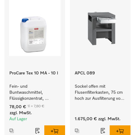
ProCare Tex 10 MA - 10 l
APCL 089
Fein- und 
Sockel offen mit 
Buntwaschmittel, 
Flusenfilterkasten, 75 cm 
Flüssigkonzentrat, 
hoch zur Ausfilterung von 
mildalkalisch, 10 l zur 
Flusen und groben 
1l = 7,80 €
78,00 €
Reinigung von 
Partikeln aus der Lauge.
zzgl. MwSt.
Buntwäsche und 
Auf Lager
1.675,00 €
zzgl. MwSt.
empfindlichen Textilien.