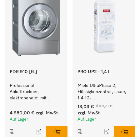
PDR 910 [EL]
PRO UP2 - 1,4 l
Professional 
Miele UltraPhase 2, 
Ablufttrockner, 
Flüssigkonzentrat, sauer, 
elektrobeheizt  mit 
1,4 l 2-
programmierbarer 
Komponentenwaschmittel 
1l = 9,31 €
13,03 €
Steuerung M Touch Pro 
für Buntes, Weißes und 
4.980,00 €
zzgl. MwSt.
zzgl. MwSt.
für höchste Flexibilität.
Feines.
Auf Lager
Auf Lager