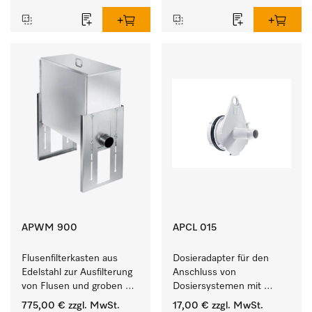
empfindlichen Textilien.
APWM 900
APCL 015
Flusenfilterkasten aus 
Dosieradapter für den 
Edelstahl zur Ausfilterung 
Anschluss von 
von Flusen und groben 
Dosiersystemen mit 
Partikeln aus der Lauge. 
Wassereinspülung. 
775,00 €
zzgl. MwSt.
17,00 €
zzgl. MwSt.