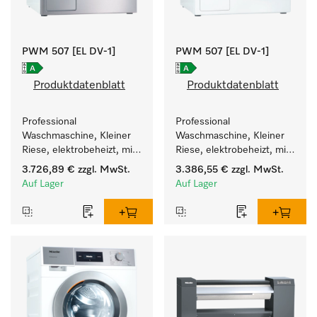
PWM 507 [EL DV-1]
PWM 507 [EL DV-1]
Produktdatenblatt
Produktdatenblatt
Professional 
Professional 
Waschmaschine, Kleiner 
Waschmaschine, Kleiner 
Riese, elektrobeheizt, mit 
Riese, elektrobeheizt, mit 
Ablaufventil und 
Ablaufventil und 
3.726,89 €
zzgl. MwSt.
3.386,55 €
zzgl. MwSt.
zielgruppenspezifischen 
zielgruppenspezifischen 
Auf Lager
Auf Lager
Programmen. 
Programmen. 
Leistung 7 kg  in 49 min .
Leistung 7 kg  in 49 min .