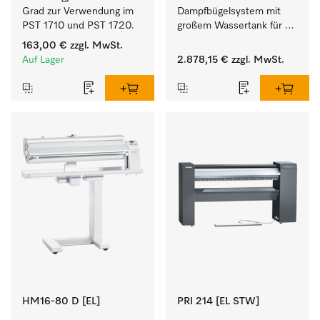
Grad zur Verwendung im 
Dampfbügelsystem mit 
PST 1710 und PST 1720.
großem Wassertank für 
eine lange Bügelzeit und 
163,00 €
zzgl. MwSt.
perfekte 
Auf Lager
2.878,15 €
zzgl. MwSt.
Finishergebnisse. 
HM16-80 D [EL]
PRI 214 [EL STW]