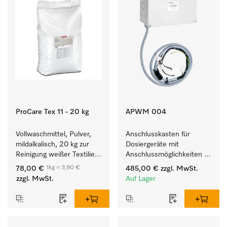
ProCare Tex 11 - 20 kg
APWM 004
Vollwaschmittel, Pulver, 
Anschlusskasten für 
mildalkalisch, 20 kg zur 
Dosiergeräte mit 
Reinigung weißer Textilien 
Anschlussmöglichkeiten 
und farbechter 
für maximal 6 
1kg = 3,90 €
78,00 €
485,00 €
zzgl. MwSt.
Buntwäsche.
Dosierpumpen.
zzgl. MwSt.
Auf Lager