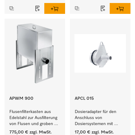
empfindlichen Textilien.
APWM 900
APCL 015
Flusenfilterkasten aus 
Dosieradapter für den 
Edelstahl zur Ausfilterung 
Anschluss von 
von Flusen und groben 
Dosiersystemen mit 
Partikeln aus der Lauge. 
Wassereinspülung. 
775,00 €
zzgl. MwSt.
17,00 €
zzgl. MwSt.