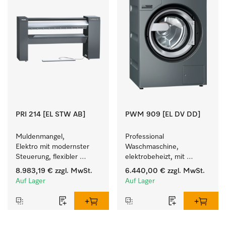
PRI 214 [EL STW AB]
PWM 909 [EL DV DD]
Muldenmangel, 
Professional 
Elektro mit modernster 
Waschmaschine, 
Steuerung, flexibler 
elektrobeheizt, mit 
Bedienhöhe und 
Ablaufventil und 
8.983,19 €
zzgl. MwSt.
6.440,00 €
zzgl. MwSt.
Ablagestange.
Waschmitteleinspülkasten, 
Auf Lager
Auf Lager
M Touch Pro Plus - frei 
programmierbar.