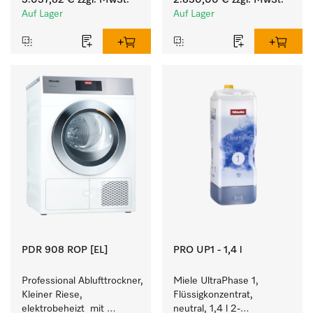
3.037,82 €
zzgl. MwSt.
2.830,00 €
zzgl. MwSt.
Programmlaufzeiten. 
37 min für einen hohen 
Auf Lager
Auf Lager
Leistung 8 kg in 42 min.
Wäschedurchsatz.
PDR 908 ROP [EL]
PRO UP1 - 1,4 l
Professional Ablufttrockner, 
Miele UltraPhase 1, 
Kleiner Riese, 
Flüssigkonzentrat, 
elektrobeheizt  mit 
neutral, 1,4 l 2-