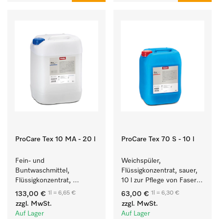
ProCare Tex 10 MA - 20 l
ProCare Tex 70 S - 10 l
Fein- und 
Weichspüler, 
Buntwaschmittel, 
Flüssigkonzentrat, sauer, 
Flüssigkonzentrat, 
10 l zur Pflege von Fasern 
mildalkalisch, 20 l zur 
für eine langfristige 
1l = 6,65 €
1l = 6,30 €
133,00 €
63,00 €
Reinigung von 
Geschmeidigkeit der 
zzgl. MwSt.
zzgl. MwSt.
Buntwäsche und 
Textilien.
Auf Lager
Auf Lager