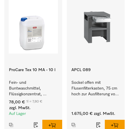
ProCare Tex 10 MA - 10 l
APCL 089
Fein- und 
Sockel offen mit 
Buntwaschmittel, 
Flusenfilterkasten, 75 cm 
Flüssigkonzentrat, 
hoch zur Ausfilterung von 
mildalkalisch, 10 l zur 
Flusen und groben 
1l = 7,80 €
78,00 €
Reinigung von 
Partikeln aus der Lauge.
zzgl. MwSt.
Buntwäsche und 
Auf Lager
1.675,00 €
zzgl. MwSt.
empfindlichen Textilien.