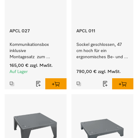
APCL 027
APCL 011
Kommunikationsbox 
Sockel geschlossen, 47 
inklusive 
cm hoch für ein 
Montagesatz  zum 
ergonomisches Be- und 
Verbindungsaufbau vom 
Entladen von 
165,00 €
zzgl. MwSt.
Wärmepumpentrockner 
Waschmaschine und 
Auf Lager
790,00 €
zzgl. MwSt.
mit externen Systemen.
Trockner.