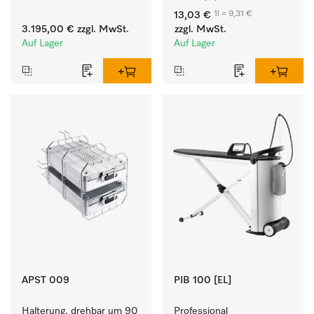
besonders kurzen 
Komponentenwaschmittel 
1l = 9,31 €
13,03 €
Programmlaufzeiten. 
für Buntes, Weißes und 
3.195,00 €
zzgl. MwSt.
zzgl. MwSt.
Leistung 8 kg in 42 min.
Feines.
Auf Lager
Auf Lager
APST 009
PIB 100 [EL]
Halterung, drehbar um 90 
Professional 