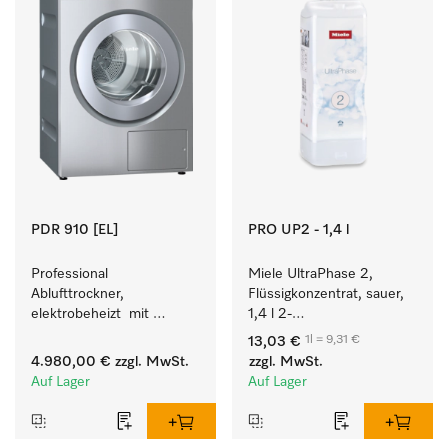
PDR 910 [EL]
PRO UP2 - 1,4 l
Professional 
Miele UltraPhase 2, 
Ablufttrockner, 
Flüssigkonzentrat, sauer, 
elektrobeheizt  mit 
1,4 l 2-
programmierbarer 
Komponentenwaschmittel 
1l = 9,31 €
13,03 €
Steuerung M Touch Pro 
für Buntes, Weißes und 
4.980,00 €
zzgl. MwSt.
zzgl. MwSt.
für höchste Flexibilität.
Feines.
Auf Lager
Auf Lager