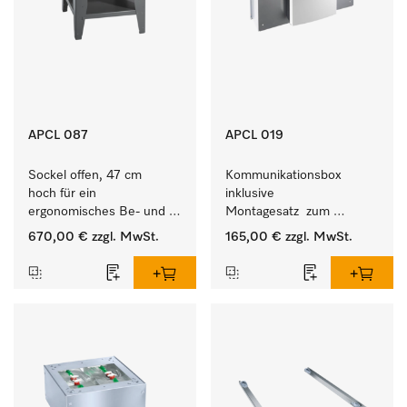
APCL 087
APCL 019
Sockel offen, 47 cm 
Kommunikationsbox 
hoch für ein 
inklusive 
ergonomisches Be- und 
Montagesatz  zum 
Entladen von 
Verbindungsaufbau von 
670,00 €
zzgl. MwSt.
165,00 €
zzgl. MwSt.
Waschmaschine und 
Waschmaschine/Ablufttrockner 
Trockner. 
mit externen Systemen.