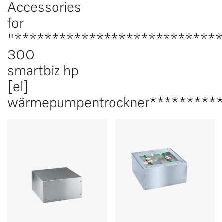
Accessories
for
"***************************
300
smartbiz hp
[el]
wärmepumpentrockner*********