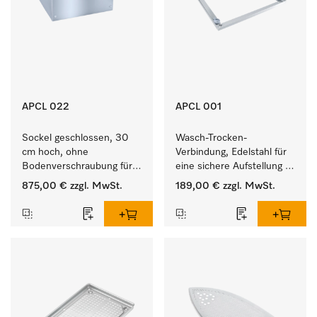
APCL 022
APCL 001
Sockel geschlossen, 30 
Wasch-Trocken-
cm hoch, ohne 
Verbindung, Edelstahl für 
Bodenverschraubung für 
eine sichere Aufstellung 
ein ergonomisches Be- 
zu einer Wasch-Trocken-
875,00 €
zzgl. MwSt.
189,00 €
zzgl. MwSt.
und Entladen von 
Säule.
Waschmaschine und 
Trockner. 