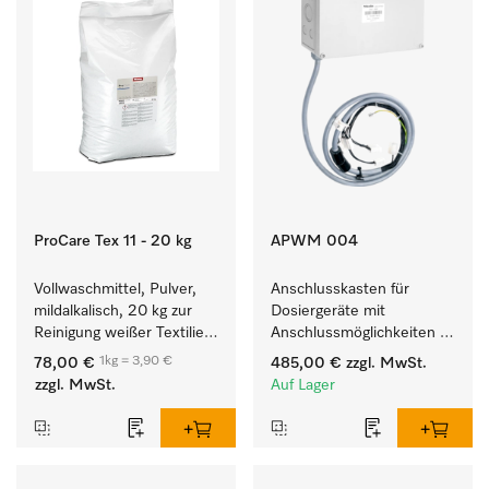
ProCare Tex 11 - 20 kg
APWM 004
Vollwaschmittel, Pulver, 
Anschlusskasten für 
mildalkalisch, 20 kg zur 
Dosiergeräte mit 
Reinigung weißer Textilien 
Anschlussmöglichkeiten 
und farbechter 
für maximal 6 
1kg = 3,90 €
78,00 €
485,00 €
zzgl. MwSt.
Buntwäsche.
Dosierpumpen.
zzgl. MwSt.
Auf Lager