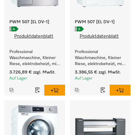
PWM 507 [EL DV-1]
PWM 507 [EL DV-1]
Produktdatenblatt
Produktdatenblatt
Professional 
Professional 
Waschmaschine, Kleiner 
Waschmaschine, Kleiner 
Riese, elektrobeheizt, mit 
Riese, elektrobeheizt, mit 
Ablaufventil und 
Ablaufventil und 
3.726,89 €
zzgl. MwSt.
3.386,55 €
zzgl. MwSt.
zielgruppenspezifischen 
zielgruppenspezifischen 
Auf Lager
Auf Lager
Programmen. 
Programmen. 
Leistung 7 kg  in 49 min .
Leistung 7 kg  in 49 min .