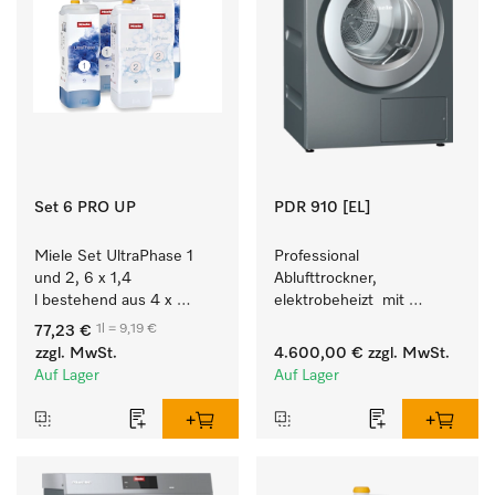
Set 6 PRO UP
PDR 910 [EL]
Miele Set UltraPhase 1 
Professional 
und 2, 6 x 1,4 
Ablufttrockner, 
l bestehend aus 4 x 
elektrobeheizt  mit 
UltraPhase 1 und 2 x 
programmierbarer 
1l = 9,19 €
77,23 €
UltraPhase 2.
Steuerung M Touch Pro 
zzgl. MwSt.
4.600,00 €
zzgl. MwSt.
für höchste Flexibilität.
Auf Lager
Auf Lager