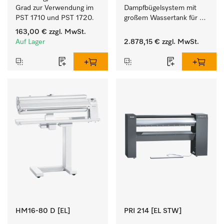
Grad zur Verwendung im 
Dampfbügelsystem mit 
PST 1710 und PST 1720.
großem Wassertank für 
eine lange Bügelzeit und 
163,00 €
zzgl. MwSt.
perfekte 
Auf Lager
2.878,15 €
zzgl. MwSt.
Finishergebnisse. 
HM16-80 D [EL]
PRI 214 [EL STW]