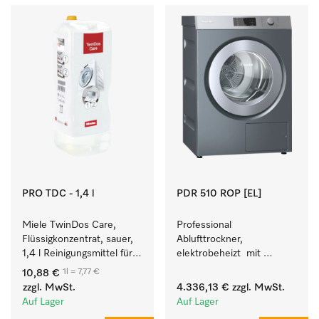
PRO TDC - 1,4 l
PDR 510 ROP [EL]
Miele TwinDos Care, 
Professional 
Flüssigkonzentrat, sauer, 
Ablufttrockner, 
1,4 l Reinigungsmittel für 
elektrobeheizt  mit 
das TwinDos-
Restfeuchtesteuerung M 
1l = 7,77 €
10,88 €
Dosiersystem.
Select ROP für perfekte 
zzgl. MwSt.
4.336,13 €
zzgl. MwSt.
Trockenergebnisse. 
Auf Lager
Auf Lager