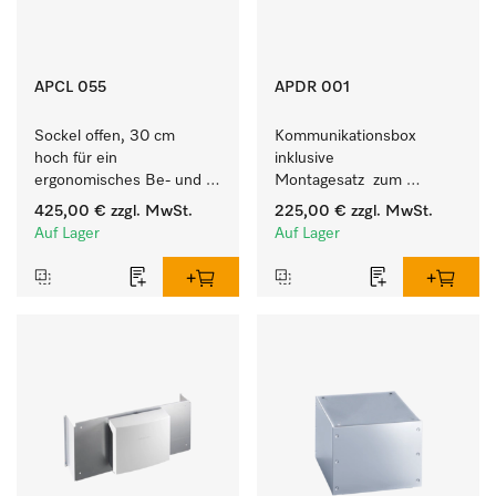
APCL 055
APDR 001
Sockel offen, 30 cm 
Kommunikationsbox 
hoch für ein 
inklusive 
ergonomisches Be- und 
Montagesatz  zum 
Entladen von 
Verbindungsaufbau vom 9 
425,00 €
zzgl. MwSt.
225,00 €
zzgl. MwSt.
Waschmaschine und 
- 10 kg Trockner mit 
Auf Lager
Auf Lager
Trockner.
externen Systemen.