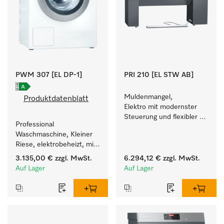
PWM 307 [EL DP-1]
PRI 210 [EL STW AB]
Muldenmangel, 
Produktdatenblatt
Elektro mit modernster 
Steuerung und flexibler 
Professional 
Bedienhöhe.
Waschmaschine, Kleiner 
Riese, elektrobeheizt, mit 
Ablaufpumpe und einer 
3.135,00 €
zzgl. MwSt.
6.294,12 €
zzgl. MwSt.
kürzesten Laufzeit von 
Auf Lager
Auf Lager
59 min für einen hohen 
Wäschedurchsatz.