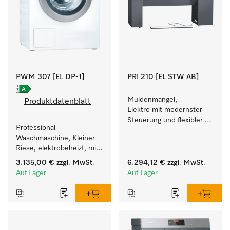
PWM 307 [EL DP-1]
PRI 210 [EL STW AB]
Muldenmangel, 
Produktdatenblatt
Elektro mit modernster 
Steuerung und flexibler 
Professional 
Bedienhöhe.
Waschmaschine, Kleiner 
Riese, elektrobeheizt, mit 
Ablaufpumpe und einer 
3.135,00 €
zzgl. MwSt.
6.294,12 €
zzgl. MwSt.
kürzesten Laufzeit von 
Auf Lager
Auf Lager
59 min für einen hohen 
Wäschedurchsatz.