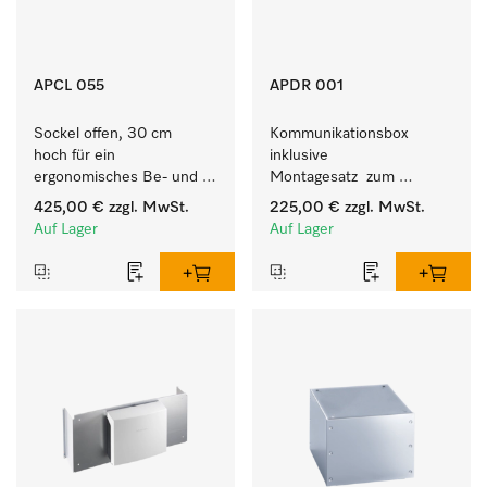
APCL 055
APDR 001
Sockel offen, 30 cm 
Kommunikationsbox 
hoch für ein 
inklusive 
ergonomisches Be- und 
Montagesatz  zum 
Entladen von 
Verbindungsaufbau vom 9 
425,00 €
zzgl. MwSt.
225,00 €
zzgl. MwSt.
Waschmaschine und 
- 10 kg Trockner mit 
Auf Lager
Auf Lager
Trockner.
externen Systemen.