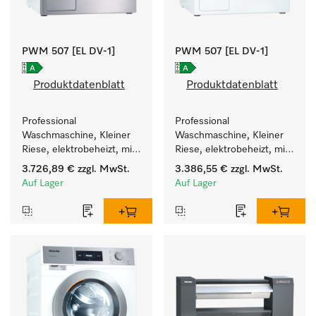
PWM 507 [EL DV-1]
PWM 507 [EL DV-1]
Produktdatenblatt
Produktdatenblatt
Professional 
Professional 
Waschmaschine, Kleiner 
Waschmaschine, Kleiner 
Riese, elektrobeheizt, mit 
Riese, elektrobeheizt, mit 
Ablaufventil und 
Ablaufventil und 
3.726,89 €
zzgl. MwSt.
3.386,55 €
zzgl. MwSt.
zielgruppenspezifischen 
zielgruppenspezifischen 
Auf Lager
Auf Lager
Programmen. 
Programmen. 
Leistung 7 kg  in 49 min .
Leistung 7 kg  in 49 min .