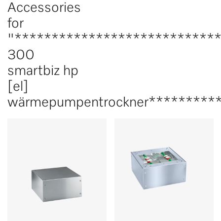
Accessories
for
"***************************
300
smartbiz hp
[el]
wärmepumpentrockner*********