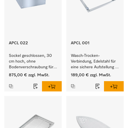
APCL 022
APCL 001
Sockel geschlossen, 30 
Wasch-Trocken-
cm hoch, ohne 
Verbindung, Edelstahl für 
Bodenverschraubung für 
eine sichere Aufstellung 
ein ergonomisches Be- 
zu einer Wasch-Trocken-
875,00 €
zzgl. MwSt.
189,00 €
zzgl. MwSt.
und Entladen von 
Säule.
Waschmaschine und 
Trockner. 