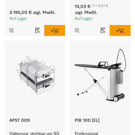
besonders kurzen 
Komponentenwaschmittel 
1l = 9,31 €
13,03 €
Programmlaufzeiten. 
für Buntes, Weißes und 
3.195,00 €
zzgl. MwSt.
zzgl. MwSt.
Leistung 8 kg in 42 min.
Feines.
Auf Lager
Auf Lager
APST 009
PIB 100 [EL]
Halterung, drehbar um 90 
Professional 