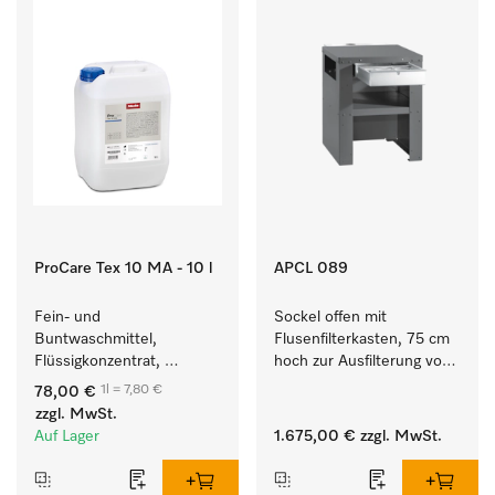
ProCare Tex 10 MA - 10 l
APCL 089
Fein- und 
Sockel offen mit 
Buntwaschmittel, 
Flusenfilterkasten, 75 cm 
Flüssigkonzentrat, 
hoch zur Ausfilterung von 
mildalkalisch, 10 l zur 
Flusen und groben 
1l = 7,80 €
78,00 €
Reinigung von 
Partikeln aus der Lauge.
zzgl. MwSt.
Buntwäsche und 
Auf Lager
1.675,00 €
zzgl. MwSt.
empfindlichen Textilien.