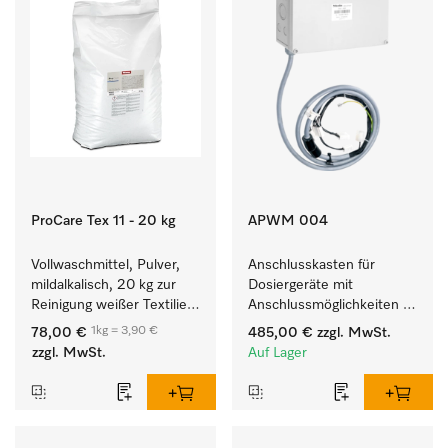
ProCare Tex 11 - 20 kg
APWM 004
Vollwaschmittel, Pulver, 
Anschlusskasten für 
mildalkalisch, 20 kg zur 
Dosiergeräte mit 
Reinigung weißer Textilien 
Anschlussmöglichkeiten 
und farbechter 
für maximal 6 
1kg = 3,90 €
78,00 €
485,00 €
zzgl. MwSt.
Buntwäsche.
Dosierpumpen.
zzgl. MwSt.
Auf Lager