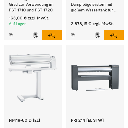
Grad zur Verwendung im 
Dampfbügelsystem mit 
PST 1710 und PST 1720.
großem Wassertank für 
eine lange Bügelzeit und 
163,00 €
zzgl. MwSt.
perfekte 
Auf Lager
2.878,15 €
zzgl. MwSt.
Finishergebnisse. 
HM16-80 D [EL]
PRI 214 [EL STW]