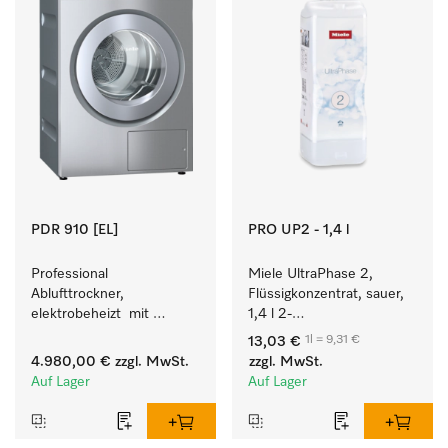
PDR 910 [EL]
PRO UP2 - 1,4 l
Professional 
Miele UltraPhase 2, 
Ablufttrockner, 
Flüssigkonzentrat, sauer, 
elektrobeheizt  mit 
1,4 l 2-
programmierbarer 
Komponentenwaschmittel 
1l = 9,31 €
13,03 €
Steuerung M Touch Pro 
für Buntes, Weißes und 
4.980,00 €
zzgl. MwSt.
zzgl. MwSt.
für höchste Flexibilität.
Feines.
Auf Lager
Auf Lager