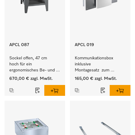
APCL 087
APCL 019
Sockel offen, 47 cm 
Kommunikationsbox 
hoch für ein 
inklusive 
ergonomisches Be- und 
Montagesatz  zum 
Entladen von 
Verbindungsaufbau von 
670,00 €
zzgl. MwSt.
165,00 €
zzgl. MwSt.
Waschmaschine und 
Waschmaschine/Ablufttrockner 
Trockner. 
mit externen Systemen.