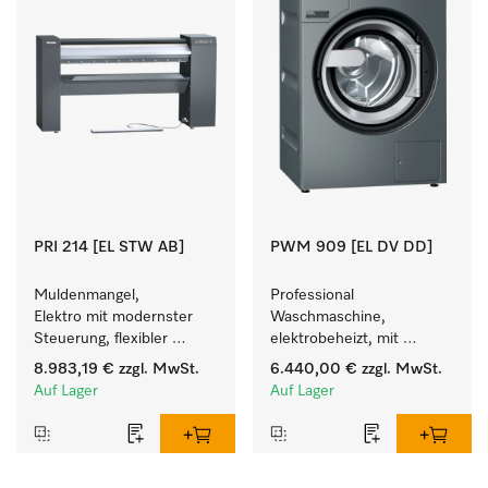
PRI 214 [EL STW AB]
PWM 909 [EL DV DD]
Muldenmangel, 
Professional 
Elektro mit modernster 
Waschmaschine, 
Steuerung, flexibler 
elektrobeheizt, mit 
Bedienhöhe und 
Ablaufventil und 
8.983,19 €
zzgl. MwSt.
6.440,00 €
zzgl. MwSt.
Ablagestange.
Waschmitteleinspülkasten, 
Auf Lager
Auf Lager
M Touch Pro Plus - frei 
programmierbar.