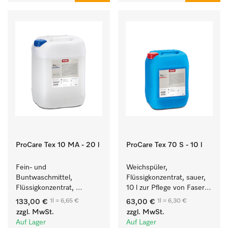
ProCare Tex 10 MA - 20 l
ProCare Tex 70 S - 10 l
Fein- und 
Weichspüler, 
Buntwaschmittel, 
Flüssigkonzentrat, sauer, 
Flüssigkonzentrat, 
10 l zur Pflege von Fasern 
mildalkalisch, 20 l zur 
für eine langfristige 
1l = 6,65 €
1l = 6,30 €
133,00 €
63,00 €
Reinigung von 
Geschmeidigkeit der 
zzgl. MwSt.
zzgl. MwSt.
Buntwäsche und 
Textilien.
Auf Lager
Auf Lager