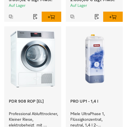
3.037,82 €
zzgl. MwSt.
2.830,00 €
zzgl. MwSt.
Programmlaufzeiten. 
37 min für einen hohen 
Auf Lager
Auf Lager
Leistung 8 kg in 42 min.
Wäschedurchsatz.
PDR 908 ROP [EL]
PRO UP1 - 1,4 l
Professional Ablufttrockner, 
Miele UltraPhase 1, 
Kleiner Riese, 
Flüssigkonzentrat, 
elektrobeheizt  mit 
neutral, 1,4 l 2-