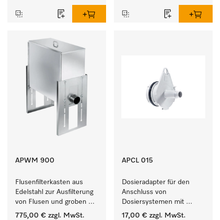
empfindlichen Textilien.
APWM 900
APCL 015
Flusenfilterkasten aus 
Dosieradapter für den 
Edelstahl zur Ausfilterung 
Anschluss von 
von Flusen und groben 
Dosiersystemen mit 
Partikeln aus der Lauge. 
Wassereinspülung. 
775,00 €
zzgl. MwSt.
17,00 €
zzgl. MwSt.