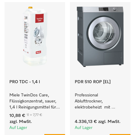
PRO TDC - 1,4 l
PDR 510 ROP [EL]
Miele TwinDos Care, 
Professional 
Flüssigkonzentrat, sauer, 
Ablufttrockner, 
1,4 l Reinigungsmittel für 
elektrobeheizt  mit 
das TwinDos-
Restfeuchtesteuerung M 
1l = 7,77 €
10,88 €
Dosiersystem.
Select ROP für perfekte 
zzgl. MwSt.
4.336,13 €
zzgl. MwSt.
Trockenergebnisse. 
Auf Lager
Auf Lager