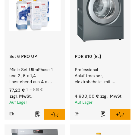
Set 6 PRO UP
PDR 910 [EL]
Miele Set UltraPhase 1 
Professional 
und 2, 6 x 1,4 
Ablufttrockner, 
l bestehend aus 4 x 
elektrobeheizt  mit 
UltraPhase 1 und 2 x 
programmierbarer 
1l = 9,19 €
77,23 €
UltraPhase 2.
Steuerung M Touch Pro 
zzgl. MwSt.
4.600,00 €
zzgl. MwSt.
für höchste Flexibilität.
Auf Lager
Auf Lager