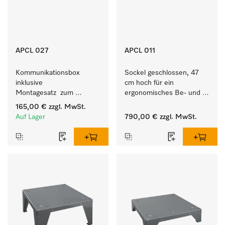
APCL 027
APCL 011
Kommunikationsbox 
Sockel geschlossen, 47 
inklusive 
cm hoch für ein 
Montagesatz  zum 
ergonomisches Be- und 
Verbindungsaufbau vom 
Entladen von 
165,00 €
zzgl. MwSt.
Wärmepumpentrockner 
Waschmaschine und 
Auf Lager
790,00 €
zzgl. MwSt.
mit externen Systemen.
Trockner.