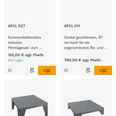
APCL 027
APCL 011
Kommunikationsbox 
Sockel geschlossen, 47 
inklusive 
cm hoch für ein 
Montagesatz  zum 
ergonomisches Be- und 
Verbindungsaufbau vom 
Entladen von 
165,00 €
zzgl. MwSt.
Wärmepumpentrockner 
Waschmaschine und 
Auf Lager
790,00 €
zzgl. MwSt.
mit externen Systemen.
Trockner.