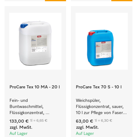
ProCare Tex 10 MA - 20 l
ProCare Tex 70 S - 10 l
Fein- und 
Weichspüler, 
Buntwaschmittel, 
Flüssigkonzentrat, sauer, 
Flüssigkonzentrat, 
10 l zur Pflege von Fasern 
mildalkalisch, 20 l zur 
für eine langfristige 
1l = 6,65 €
1l = 6,30 €
133,00 €
63,00 €
Reinigung von 
Geschmeidigkeit der 
zzgl. MwSt.
zzgl. MwSt.
Buntwäsche und 
Textilien.
Auf Lager
Auf Lager