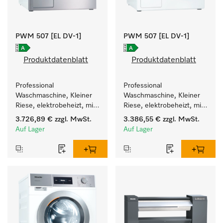
PWM 507 [EL DV-1]
PWM 507 [EL DV-1]
Produktdatenblatt
Produktdatenblatt
Professional 
Professional 
Waschmaschine, Kleiner 
Waschmaschine, Kleiner 
Riese, elektrobeheizt, mit 
Riese, elektrobeheizt, mit 
Ablaufventil und 
Ablaufventil und 
3.726,89 €
zzgl. MwSt.
3.386,55 €
zzgl. MwSt.
zielgruppenspezifischen 
zielgruppenspezifischen 
Auf Lager
Auf Lager
Programmen. 
Programmen. 
Leistung 7 kg  in 49 min .
Leistung 7 kg  in 49 min .