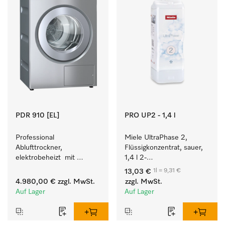
PDR 910 [EL]
PRO UP2 - 1,4 l
Professional 
Miele UltraPhase 2, 
Ablufttrockner, 
Flüssigkonzentrat, sauer, 
elektrobeheizt  mit 
1,4 l 2-
programmierbarer 
Komponentenwaschmittel 
1l = 9,31 €
13,03 €
Steuerung M Touch Pro 
für Buntes, Weißes und 
4.980,00 €
zzgl. MwSt.
zzgl. MwSt.
für höchste Flexibilität.
Feines.
Auf Lager
Auf Lager