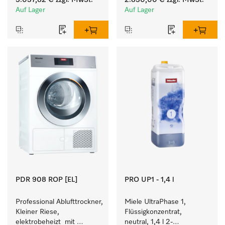
3.037,82 €
zzgl. MwSt.
2.830,00 €
zzgl. MwSt.
Programmlaufzeiten. 
37 min für einen hohen 
Auf Lager
Auf Lager
Leistung 8 kg in 42 min.
Wäschedurchsatz.
PDR 908 ROP [EL]
PRO UP1 - 1,4 l
Professional Ablufttrockner, 
Miele UltraPhase 1, 
Kleiner Riese, 
Flüssigkonzentrat, 
elektrobeheizt  mit 
neutral, 1,4 l 2-