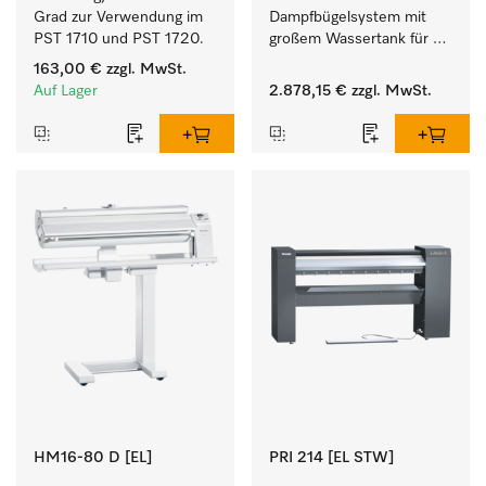
Grad zur Verwendung im 
Dampfbügelsystem mit 
PST 1710 und PST 1720.
großem Wassertank für 
eine lange Bügelzeit und 
163,00 €
zzgl. MwSt.
perfekte 
Auf Lager
2.878,15 €
zzgl. MwSt.
Finishergebnisse. 
HM16-80 D [EL]
PRI 214 [EL STW]