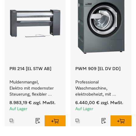
PRI 214 [EL STW AB]
PWM 909 [EL DV DD]
Muldenmangel, 
Professional 
Elektro mit modernster 
Waschmaschine, 
Steuerung, flexibler 
elektrobeheizt, mit 
Bedienhöhe und 
Ablaufventil und 
8.983,19 €
zzgl. MwSt.
6.440,00 €
zzgl. MwSt.
Ablagestange.
Waschmitteleinspülkasten, 
Auf Lager
Auf Lager
M Touch Pro Plus - frei 
programmierbar.