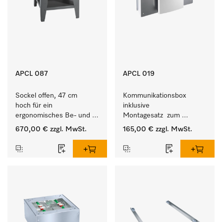
APCL 087
APCL 019
Sockel offen, 47 cm 
Kommunikationsbox 
hoch für ein 
inklusive 
ergonomisches Be- und 
Montagesatz  zum 
Entladen von 
Verbindungsaufbau von 
670,00 €
zzgl. MwSt.
165,00 €
zzgl. MwSt.
Waschmaschine und 
Waschmaschine/Ablufttrockner 
Trockner. 
mit externen Systemen.