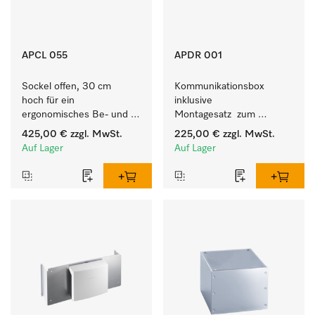
APCL 055
APDR 001
Sockel offen, 30 cm 
Kommunikationsbox 
hoch für ein 
inklusive 
ergonomisches Be- und 
Montagesatz  zum 
Entladen von 
Verbindungsaufbau vom 9 
425,00 €
zzgl. MwSt.
225,00 €
zzgl. MwSt.
Waschmaschine und 
- 10 kg Trockner mit 
Auf Lager
Auf Lager
Trockner.
externen Systemen.