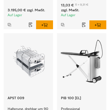
besonders kurzen 
Komponentenwaschmittel 
1l = 9,31 €
13,03 €
Programmlaufzeiten. 
für Buntes, Weißes und 
3.195,00 €
zzgl. MwSt.
zzgl. MwSt.
Leistung 8 kg in 42 min.
Feines.
Auf Lager
Auf Lager
APST 009
PIB 100 [EL]
Halterung, drehbar um 90 
Professional 