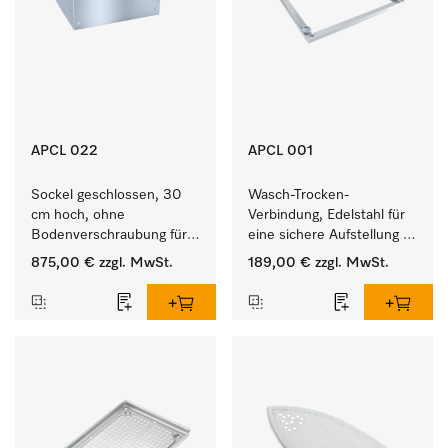
APCL 022
APCL 001
Sockel geschlossen, 30 
Wasch-Trocken-
cm hoch, ohne 
Verbindung, Edelstahl für 
Bodenverschraubung für 
eine sichere Aufstellung 
ein ergonomisches Be- 
zu einer Wasch-Trocken-
875,00 €
zzgl. MwSt.
189,00 €
zzgl. MwSt.
und Entladen von 
Säule.
Waschmaschine und 
Trockner. 