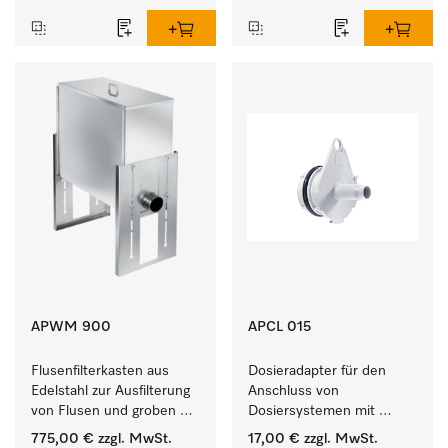
empfindlichen Textilien.
APWM 900
APCL 015
Flusenfilterkasten aus 
Dosieradapter für den 
Edelstahl zur Ausfilterung 
Anschluss von 
von Flusen und groben 
Dosiersystemen mit 
Partikeln aus der Lauge. 
Wassereinspülung. 
775,00 €
zzgl. MwSt.
17,00 €
zzgl. MwSt.