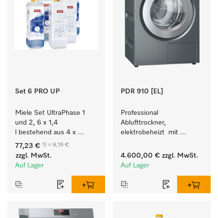
Set 6 PRO UP
PDR 910 [EL]
Miele Set UltraPhase 1 
Professional 
und 2, 6 x 1,4 
Ablufttrockner, 
l bestehend aus 4 x 
elektrobeheizt  mit 
UltraPhase 1 und 2 x 
programmierbarer 
1l = 9,19 €
77,23 €
UltraPhase 2.
Steuerung M Touch Pro 
zzgl. MwSt.
4.600,00 €
zzgl. MwSt.
für höchste Flexibilität.
Auf Lager
Auf Lager