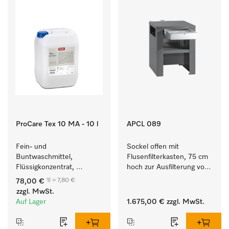
ProCare Tex 10 MA - 10 l
APCL 089
Fein- und 
Sockel offen mit 
Buntwaschmittel, 
Flusenfilterkasten, 75 cm 
Flüssigkonzentrat, 
hoch zur Ausfilterung von 
mildalkalisch, 10 l zur 
Flusen und groben 
1l = 7,80 €
78,00 €
Reinigung von 
Partikeln aus der Lauge.
zzgl. MwSt.
Buntwäsche und 
Auf Lager
1.675,00 €
zzgl. MwSt.
empfindlichen Textilien.