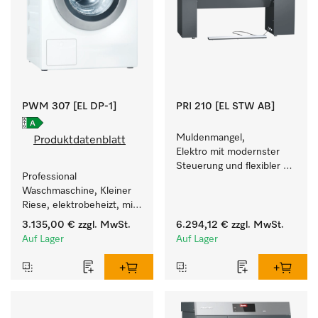
PWM 307 [EL DP-1]
PRI 210 [EL STW AB]
Muldenmangel, 
Produktdatenblatt
Elektro mit modernster 
Steuerung und flexibler 
Professional 
Bedienhöhe.
Waschmaschine, Kleiner 
Riese, elektrobeheizt, mit 
Ablaufpumpe und einer 
3.135,00 €
zzgl. MwSt.
6.294,12 €
zzgl. MwSt.
kürzesten Laufzeit von 
Auf Lager
Auf Lager
59 min für einen hohen 
Wäschedurchsatz.