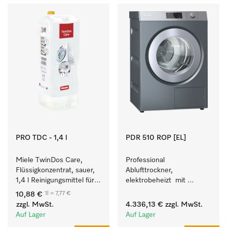
PRO TDC - 1,4 l
PDR 510 ROP [EL]
Miele TwinDos Care, 
Professional 
Flüssigkonzentrat, sauer, 
Ablufttrockner, 
1,4 l Reinigungsmittel für 
elektrobeheizt  mit 
das TwinDos-
Restfeuchtesteuerung M 
1l = 7,77 €
10,88 €
Dosiersystem.
Select ROP für perfekte 
zzgl. MwSt.
4.336,13 €
zzgl. MwSt.
Trockenergebnisse. 
Auf Lager
Auf Lager