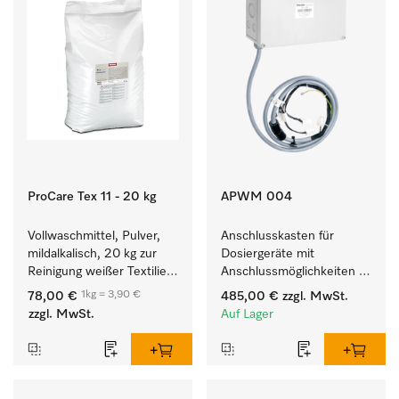
ProCare Tex 11 - 20 kg
APWM 004
Vollwaschmittel, Pulver, 
Anschlusskasten für 
mildalkalisch, 20 kg zur 
Dosiergeräte mit 
Reinigung weißer Textilien 
Anschlussmöglichkeiten 
und farbechter 
für maximal 6 
1kg = 3,90 €
78,00 €
485,00 €
zzgl. MwSt.
Buntwäsche.
Dosierpumpen.
zzgl. MwSt.
Auf Lager