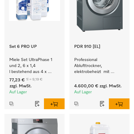
Set 6 PRO UP
PDR 910 [EL]
Miele Set UltraPhase 1 
Professional 
und 2, 6 x 1,4 
Ablufttrockner, 
l bestehend aus 4 x 
elektrobeheizt  mit 
UltraPhase 1 und 2 x 
programmierbarer 
1l = 9,19 €
77,23 €
UltraPhase 2.
Steuerung M Touch Pro 
zzgl. MwSt.
4.600,00 €
zzgl. MwSt.
für höchste Flexibilität.
Auf Lager
Auf Lager