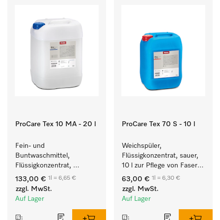
ProCare Tex 10 MA - 20 l
ProCare Tex 70 S - 10 l
Fein- und 
Weichspüler, 
Buntwaschmittel, 
Flüssigkonzentrat, sauer, 
Flüssigkonzentrat, 
10 l zur Pflege von Fasern 
mildalkalisch, 20 l zur 
für eine langfristige 
1l = 6,65 €
1l = 6,30 €
133,00 €
63,00 €
Reinigung von 
Geschmeidigkeit der 
zzgl. MwSt.
zzgl. MwSt.
Buntwäsche und 
Textilien.
Auf Lager
Auf Lager
empfindlichen Textilien.