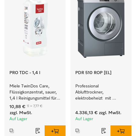
PRO TDC - 1,4 l
PDR 510 ROP [EL]
Miele TwinDos Care, 
Professional 
Flüssigkonzentrat, sauer, 
Ablufttrockner, 
1,4 l Reinigungsmittel für 
elektrobeheizt  mit 
das TwinDos-
Restfeuchtesteuerung M 
1l = 7,77 €
10,88 €
Dosiersystem.
Select ROP für perfekte 
zzgl. MwSt.
4.336,13 €
zzgl. MwSt.
Trockenergebnisse. 
Auf Lager
Auf Lager