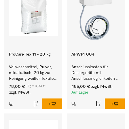
ProCare Tex 11 - 20 kg
APWM 004
Vollwaschmittel, Pulver, 
Anschlusskasten für 
mildalkalisch, 20 kg zur 
Dosiergeräte mit 
Reinigung weißer Textilien 
Anschlussmöglichkeiten 
und farbechter 
für maximal 6 
1kg = 3,90 €
78,00 €
485,00 €
zzgl. MwSt.
Buntwäsche.
Dosierpumpen.
zzgl. MwSt.
Auf Lager