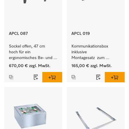
APCL 087
APCL 019
Sockel offen, 47 cm 
Kommunikationsbox 
hoch für ein 
inklusive 
ergonomisches Be- und 
Montagesatz  zum 
Entladen von 
Verbindungsaufbau von 
670,00 €
zzgl. MwSt.
165,00 €
zzgl. MwSt.
Waschmaschine und 
Waschmaschine/Ablufttrockner 
Trockner. 
mit externen Systemen.