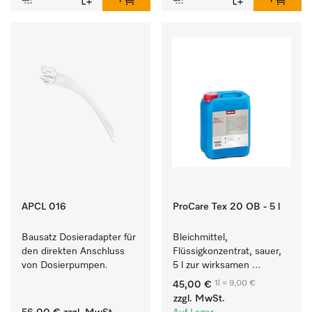
APCL 016
ProCare Tex 20 OB - 5 l
Bausatz Dosieradapter für 
Bleichmittel, 
den direkten Anschluss 
Flüssigkonzentrat, sauer, 
von Dosierpumpen. 
5 l zur wirksamen 
Entfernung von 
1l = 9,00 €
45,00 €
hartnäckigen Flecken.
zzgl. MwSt.