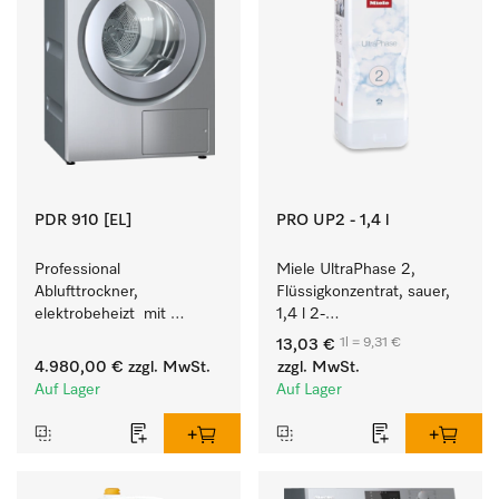
PDR 910 [EL]
PRO UP2 - 1,4 l
Professional 
Miele UltraPhase 2, 
Ablufttrockner, 
Flüssigkonzentrat, sauer, 
elektrobeheizt  mit 
1,4 l 2-
programmierbarer 
Komponentenwaschmittel 
1l = 9,31 €
13,03 €
Steuerung M Touch Pro 
für Buntes, Weißes und 
4.980,00 €
zzgl. MwSt.
zzgl. MwSt.
für höchste Flexibilität.
Feines.
Auf Lager
Auf Lager