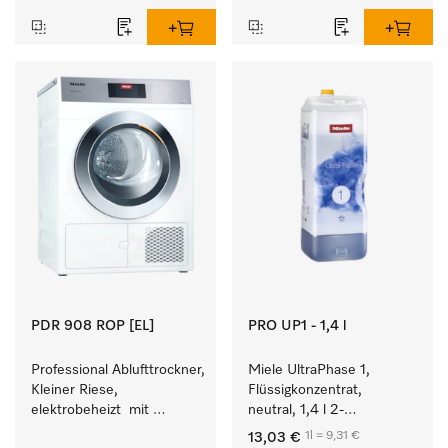
Leistung 8 kg in 42 min.
Wäschedurchsatz.
PDR 908 ROP [EL]
PRO UP1 - 1,4 l
Professional Ablufttrockner, 
Miele UltraPhase 1, 
Kleiner Riese, 
Flüssigkonzentrat, 
elektrobeheizt  mit 
neutral, 1,4 l 2-
besonders kurzen 
Komponentenwaschmittel 
1l = 9,31 €
13,03 €