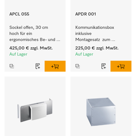
APCL 055
APDR 001
Sockel offen, 30 cm 
Kommunikationsbox 
hoch für ein 
inklusive 
ergonomisches Be- und 
Montagesatz  zum 
Entladen von 
Verbindungsaufbau vom 9 
425,00 €
zzgl. MwSt.
225,00 €
zzgl. MwSt.
Waschmaschine und 
- 10 kg Trockner mit 
Auf Lager
Auf Lager
Trockner.
externen Systemen.