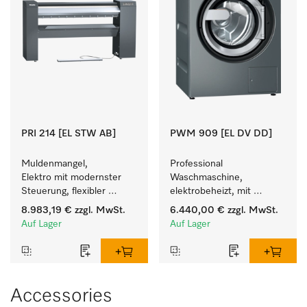
PRI 214 [EL STW AB]
PWM 909 [EL DV DD]
Muldenmangel, 
Professional 
Elektro mit modernster 
Waschmaschine, 
Steuerung, flexibler 
elektrobeheizt, mit 
Bedienhöhe und 
Ablaufventil und 
8.983,19 €
zzgl. MwSt.
6.440,00 €
zzgl. MwSt.
Ablagestange.
Waschmitteleinspülkasten, 
Auf Lager
Auf Lager
M Touch Pro Plus - frei 
programmierbar.
Accessories