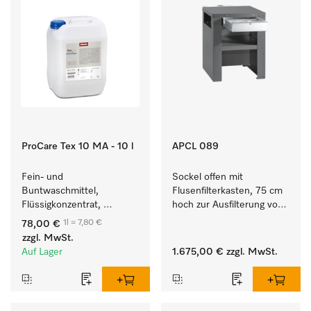
ProCare Tex 10 MA - 10 l
APCL 089
Fein- und 
Sockel offen mit 
Buntwaschmittel, 
Flusenfilterkasten, 75 cm 
Flüssigkonzentrat, 
hoch zur Ausfilterung von 
mildalkalisch, 10 l zur 
Flusen und groben 
1l = 7,80 €
78,00 €
Reinigung von 
Partikeln aus der Lauge.
zzgl. MwSt.
Buntwäsche und 
Auf Lager
1.675,00 €
zzgl. MwSt.
empfindlichen Textilien.