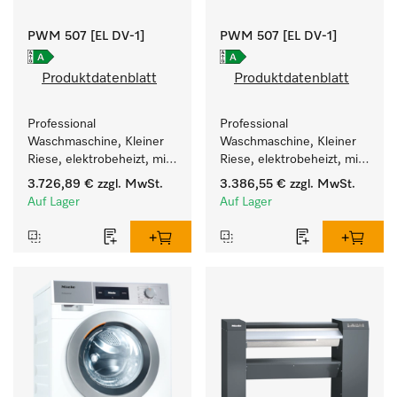
PWM 507 [EL DV-1]
PWM 507 [EL DV-1]
Produktdatenblatt
Produktdatenblatt
Professional 
Professional 
Waschmaschine, Kleiner 
Waschmaschine, Kleiner 
Riese, elektrobeheizt, mit 
Riese, elektrobeheizt, mit 
Ablaufventil und 
Ablaufventil und 
3.726,89 €
zzgl. MwSt.
3.386,55 €
zzgl. MwSt.
zielgruppenspezifischen 
zielgruppenspezifischen 
Auf Lager
Auf Lager
Programmen. 
Programmen. 
Leistung 7 kg  in 49 min .
Leistung 7 kg  in 49 min .