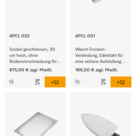
APCL 022
APCL 001
Sockel geschlossen, 30 
Wasch-Trocken-
cm hoch, ohne 
Verbindung, Edelstahl für 
Bodenverschraubung für 
eine sichere Aufstellung 
ein ergonomisches Be- 
zu einer Wasch-Trocken-
875,00 €
zzgl. MwSt.
189,00 €
zzgl. MwSt.
und Entladen von 
Säule.
Waschmaschine und 
Trockner. 