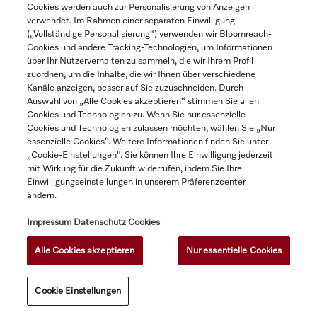
Cookies werden auch zur Personalisierung von Anzeigen
verwendet. Im Rahmen einer separaten Einwilligung
(„Vollständige Personalisierung“) verwenden wir Bloomreach-
Cookies und andere Tracking-Technologien, um Informationen
über Ihr Nutzerverhalten zu sammeln, die wir Ihrem Profil
zuordnen, um die Inhalte, die wir Ihnen über verschiedene
Kanäle anzeigen, besser auf Sie zuzuschneiden. Durch
Auswahl von „Alle Cookies akzeptieren“ stimmen Sie allen
Cookies und Technologien zu. Wenn Sie nur essenzielle
Cookies und Technologien zulassen möchten, wählen Sie „Nur
essenzielle Cookies“. Weitere Informationen finden Sie unter
„Cookie-Einstellungen“. Sie können Ihre Einwilligung jederzeit
mit Wirkung für die Zukunft widerrufen, indem Sie Ihre
Einwilligungseinstellungen in unserem Präferenzcenter
ändern.
APCL 016
ProCare Tex 20 OB - 5 l
Impressum
Datenschutz
Cookies
Bausatz Dosieradapter für 
Bleichmittel, 
Alle Cookies akzeptieren
Nur essentielle Cookies
den direkten Anschluss 
Flüssigkonzentrat, sauer, 
von Dosierpumpen. 
5 l zur wirksamen 
Entfernung von 
1l = 9,00 €
45,00 €
Cookie Einstellungen
hartnäckigen Flecken.
zzgl. MwSt.