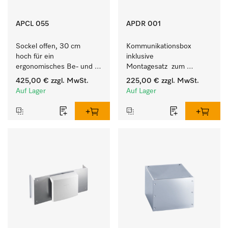
APCL 055
APDR 001
Sockel offen, 30 cm 
Kommunikationsbox 
hoch für ein 
inklusive 
ergonomisches Be- und 
Montagesatz  zum 
Entladen von 
Verbindungsaufbau vom 9 
425,00 €
zzgl. MwSt.
225,00 €
zzgl. MwSt.
Waschmaschine und 
- 10 kg Trockner mit 
Auf Lager
Auf Lager
Trockner.
externen Systemen.