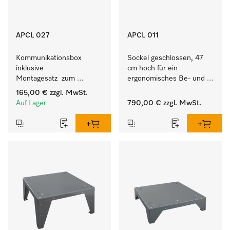
APCL 027
APCL 011
Kommunikationsbox 
Sockel geschlossen, 47 
inklusive 
cm hoch für ein 
Montagesatz  zum 
ergonomisches Be- und 
Verbindungsaufbau vom 
Entladen von 
165,00 €
zzgl. MwSt.
Wärmepumpentrockner 
Waschmaschine und 
Auf Lager
790,00 €
zzgl. MwSt.
mit externen Systemen.
Trockner.