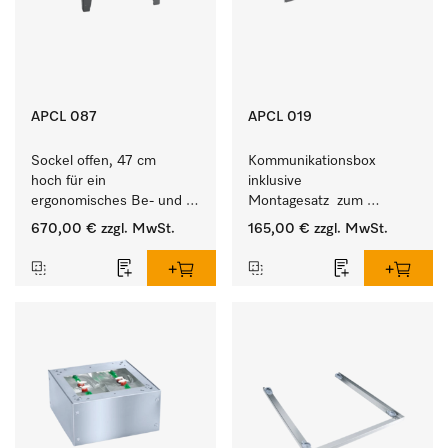
APCL 087
APCL 019
Sockel offen, 47 cm 
Kommunikationsbox 
hoch für ein 
inklusive 
ergonomisches Be- und 
Montagesatz  zum 
Entladen von 
Verbindungsaufbau von 
670,00 €
zzgl. MwSt.
165,00 €
zzgl. MwSt.
Waschmaschine und 
Waschmaschine/Ablufttrockner 
Trockner. 
mit externen Systemen.