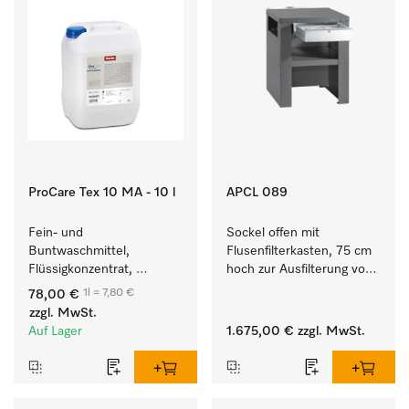
ProCare Tex 10 MA - 10 l
APCL 089
Fein- und 
Sockel offen mit 
Buntwaschmittel, 
Flusenfilterkasten, 75 cm 
Flüssigkonzentrat, 
hoch zur Ausfilterung von 
mildalkalisch, 10 l zur 
Flusen und groben 
1l = 7,80 €
78,00 €
Reinigung von 
Partikeln aus der Lauge.
zzgl. MwSt.
Buntwäsche und 
Auf Lager
1.675,00 €
zzgl. MwSt.
empfindlichen Textilien.