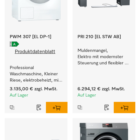
PWM 307 [EL DP-1]
PRI 210 [EL STW AB]
Muldenmangel, 
Produktdatenblatt
Elektro mit modernster 
Steuerung und flexibler 
Professional 
Bedienhöhe.
Waschmaschine, Kleiner 
Riese, elektrobeheizt, mit 
Ablaufpumpe und einer 
3.135,00 €
zzgl. MwSt.
6.294,12 €
zzgl. MwSt.
kürzesten Laufzeit von 
Auf Lager
Auf Lager
59 min für einen hohen 
Wäschedurchsatz.