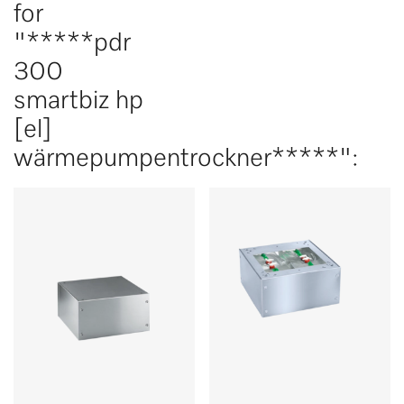
for
"*****pdr
300
smartbiz hp
[el]
wärmepumpentrockner*****":