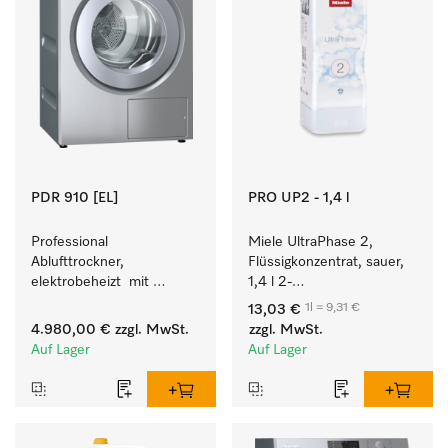
PDR 910 [EL]
PRO UP2 - 1,4 l
Professional 
Miele UltraPhase 2, 
Ablufttrockner, 
Flüssigkonzentrat, sauer, 
elektrobeheizt  mit 
1,4 l 2-
programmierbarer 
Komponentenwaschmittel 
1l = 9,31 €
13,03 €
Steuerung M Touch Pro 
für Buntes, Weißes und 
4.980,00 €
zzgl. MwSt.
zzgl. MwSt.
für höchste Flexibilität.
Feines.
Auf Lager
Auf Lager