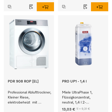
Leistung 8 kg in 42 min.
Wäschedurchsatz.
PDR 908 ROP [EL]
PRO UP1 - 1,4 l
Professional Ablufttrockner, 
Miele UltraPhase 1, 
Kleiner Riese, 
Flüssigkonzentrat, 
elektrobeheizt  mit 
neutral, 1,4 l 2-
besonders kurzen 
Komponentenwaschmittel 
1l = 9,31 €
13,03 €