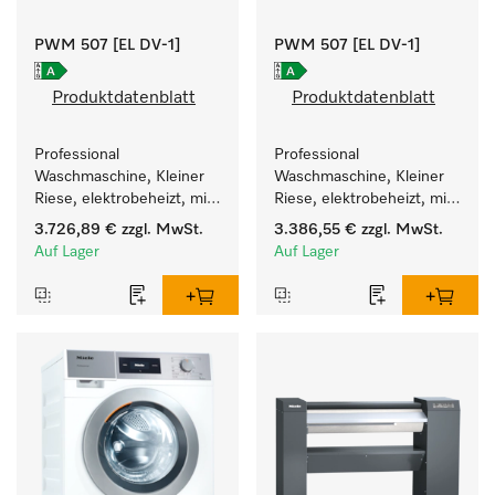
PWM 507 [EL DV-1]
PWM 507 [EL DV-1]
Produktdatenblatt
Produktdatenblatt
Professional 
Professional 
Waschmaschine, Kleiner 
Waschmaschine, Kleiner 
Riese, elektrobeheizt, mit 
Riese, elektrobeheizt, mit 
Ablaufventil und 
Ablaufventil und 
3.726,89 €
zzgl. MwSt.
3.386,55 €
zzgl. MwSt.
zielgruppenspezifischen 
zielgruppenspezifischen 
Auf Lager
Auf Lager
Programmen. 
Programmen. 
Leistung 7 kg  in 49 min .
Leistung 7 kg  in 49 min .