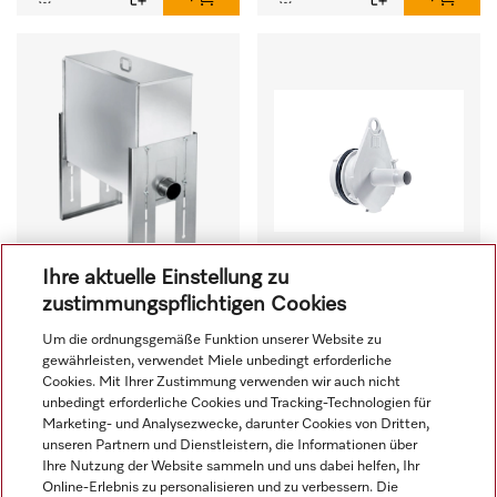
Ihre aktuelle Einstellung zu
zustimmungspflichtigen Cookies
APWM 900
APCL 015
Um die ordnungsgemäße Funktion unserer Website zu
gewährleisten, verwendet Miele unbedingt erforderliche
Flusenfilterkasten aus 
Dosieradapter für den 
Cookies. Mit Ihrer Zustimmung verwenden wir auch nicht
Edelstahl zur Ausfilterung 
Anschluss von 
unbedingt erforderliche Cookies und Tracking-Technologien für
von Flusen und groben 
Dosiersystemen mit 
Marketing- und Analysezwecke, darunter Cookies von Dritten,
Partikeln aus der Lauge. 
Wassereinspülung. 
unseren Partnern und Dienstleistern, die Informationen über
775,00 €
zzgl. MwSt.
17,00 €
zzgl. MwSt.
Ihre Nutzung der Website sammeln und uns dabei helfen, Ihr
Online-Erlebnis zu personalisieren und zu verbessern. Die