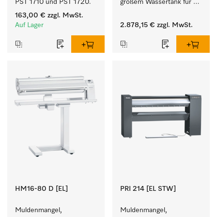
PST 1710 und PST 1720.
großem Wassertank für 
eine lange Bügelzeit und 
163,00 €
zzgl. MwSt.
perfekte 
Auf Lager
2.878,15 €
zzgl. MwSt.
Finishergebnisse. 
HM16-80 D [EL]
PRI 214 [EL STW]
Muldenmangel, 
Muldenmangel, 