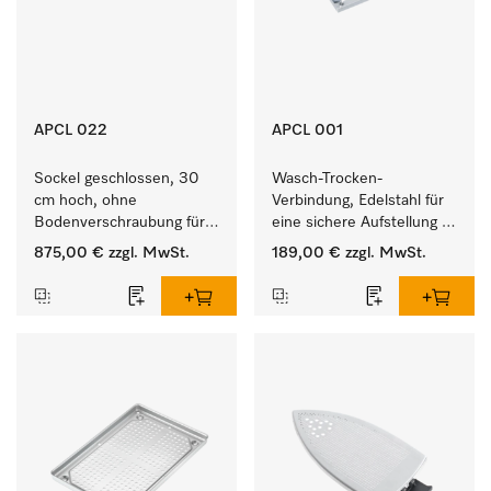
APCL 022
APCL 001
Sockel geschlossen, 30 
Wasch-Trocken-
cm hoch, ohne 
Verbindung, Edelstahl für 
Bodenverschraubung für 
eine sichere Aufstellung 
ein ergonomisches Be- 
zu einer Wasch-Trocken-
875,00 €
zzgl. MwSt.
189,00 €
zzgl. MwSt.
und Entladen von 
Säule.
Waschmaschine und 
Trockner. 