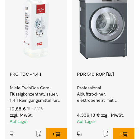
PRO TDC - 1,4 l
PDR 510 ROP [EL]
Miele TwinDos Care, 
Professional 
Flüssigkonzentrat, sauer, 
Ablufttrockner, 
1,4 l Reinigungsmittel für 
elektrobeheizt  mit 
das TwinDos-
Restfeuchtesteuerung M 
1l = 7,77 €
10,88 €
Dosiersystem.
Select ROP für perfekte 
zzgl. MwSt.
4.336,13 €
zzgl. MwSt.
Trockenergebnisse. 
Auf Lager
Auf Lager