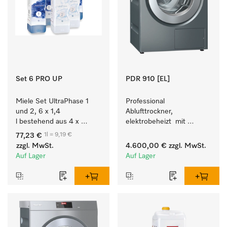
Set 6 PRO UP
PDR 910 [EL]
Miele Set UltraPhase 1 
Professional 
und 2, 6 x 1,4 
Ablufttrockner, 
l bestehend aus 4 x 
elektrobeheizt  mit 
UltraPhase 1 und 2 x 
programmierbarer 
1l = 9,19 €
77,23 €
UltraPhase 2.
Steuerung M Touch Pro 
zzgl. MwSt.
4.600,00 €
zzgl. MwSt.
für höchste Flexibilität.
Auf Lager
Auf Lager