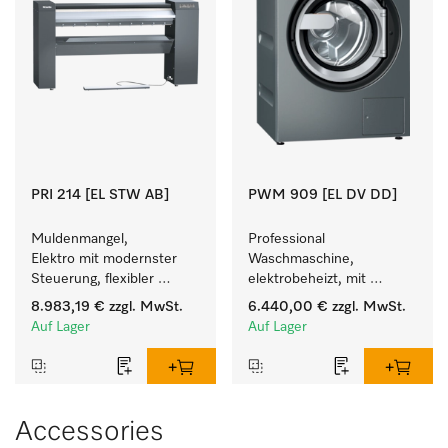
PRI 214 [EL STW AB]
PWM 909 [EL DV DD]
Muldenmangel, 
Professional 
Elektro mit modernster 
Waschmaschine, 
Steuerung, flexibler 
elektrobeheizt, mit 
Bedienhöhe und 
Ablaufventil und 
8.983,19 €
zzgl. MwSt.
6.440,00 €
zzgl. MwSt.
Ablagestange.
Waschmitteleinspülkasten, 
Auf Lager
Auf Lager
M Touch Pro Plus - frei 
programmierbar.
Accessories