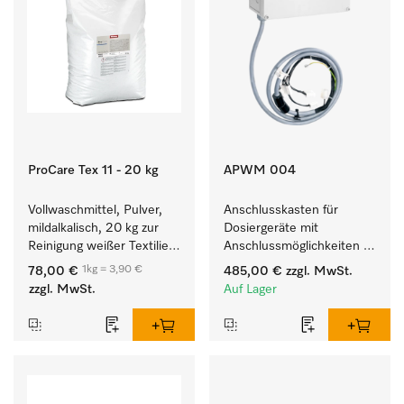
ProCare Tex 11 - 20 kg
APWM 004
Vollwaschmittel, Pulver, 
Anschlusskasten für 
mildalkalisch, 20 kg zur 
Dosiergeräte mit 
Reinigung weißer Textilien 
Anschlussmöglichkeiten 
und farbechter 
für maximal 6 
1kg = 3,90 €
78,00 €
485,00 €
zzgl. MwSt.
Buntwäsche.
Dosierpumpen.
zzgl. MwSt.
Auf Lager