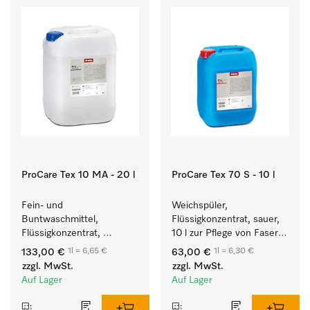
ProCare Tex 10 MA - 20 l
ProCare Tex 70 S - 10 l
Fein- und 
Weichspüler, 
Buntwaschmittel, 
Flüssigkonzentrat, sauer, 
Flüssigkonzentrat, 
10 l zur Pflege von Fasern 
mildalkalisch, 20 l zur 
für eine langfristige 
1l = 6,65 €
1l = 6,30 €
133,00 €
63,00 €
Reinigung von 
Geschmeidigkeit der 
zzgl. MwSt.
zzgl. MwSt.
Buntwäsche und 
Textilien.
Auf Lager
Auf Lager
empfindlichen Textilien.