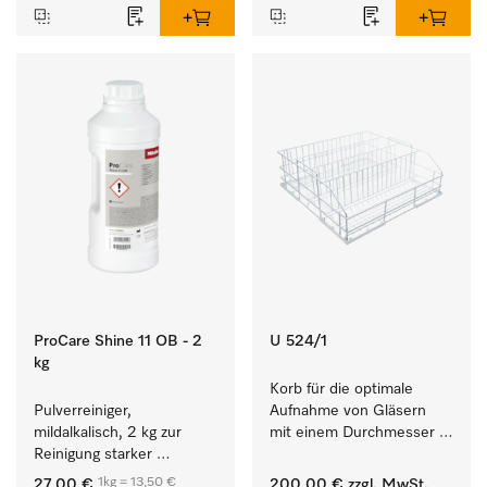
ProCare Shine 11 OB - 2
U 524/1
kg
Korb für die optimale 
Pulverreiniger, 
Aufnahme von Gläsern 
mildalkalisch, 2 kg zur 
mit einem Durchmesser 
Reinigung starker 
von max. 10 cm.
Anschmutzungen von 
1kg = 13,50 €
27,00 €
200,00 €
zzgl. MwSt.