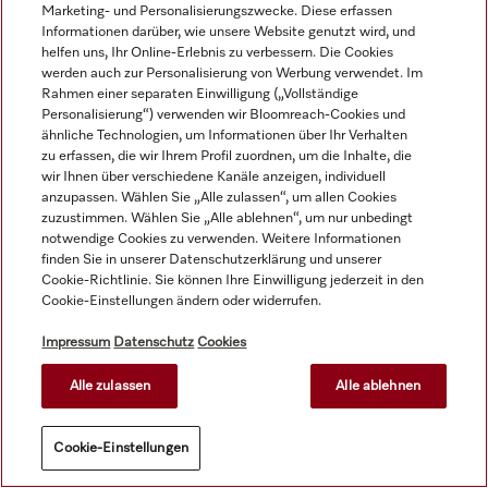
Marketing- und Personalisierungszwecke. Diese erfassen
Informationen darüber, wie unsere Website genutzt wird, und
helfen uns, Ihr Online-Erlebnis zu verbessern. Die Cookies
werden auch zur Personalisierung von Werbung verwendet. Im
Rahmen einer separaten Einwilligung („Vollständige
Personalisierung“) verwenden wir Bloomreach-Cookies und
ähnliche Technologien, um Informationen über Ihr Verhalten
zu erfassen, die wir Ihrem Profil zuordnen, um die Inhalte, die
wir Ihnen über verschiedene Kanäle anzeigen, individuell
anzupassen. Wählen Sie „Alle zulassen“, um allen Cookies
zuzustimmen. Wählen Sie „Alle ablehnen“, um nur unbedingt
notwendige Cookies zu verwenden. Weitere Informationen
finden Sie in unserer Datenschutzerklärung und unserer
Cookie-Richtlinie. Sie können Ihre Einwilligung jederzeit in den
E 10
UG 30-60/80
Cookie-Einstellungen ändern oder widerrufen.
Impressum
Datenschutz
Cookies
Lochblechunterlage 1/2 
Unterbau für ein 
für Unterkörbe zur 
ergonomisches  Be- und 
Alle zulassen
Alle ablehnen
Aufnahme von 
Entladen der 
unterschiedlichem Spülgut wie 
Spülmaschine - Höhe 30 
102,00 €
zzgl. MwSt.
660,00 €
zzgl. MwSt.
Milchkännchen, Schalen 
cm.
Auf Lager
Auf Lager
Cookie-Einstellungen
etc.