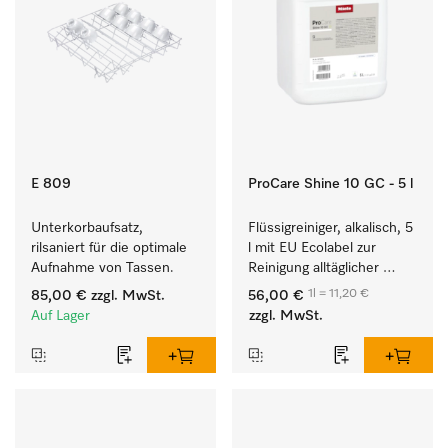
E 809
ProCare Shine 10 GC - 5 l
Unterkorbaufsatz, 
Flüssigreiniger, alkalisch, 5 
rilsaniert für die optimale 
l mit EU Ecolabel zur 
Aufnahme von Tassen.
Reinigung alltäglicher 
Anschmutzungen von 
1l = 11,20 €
85,00 €
zzgl. MwSt.
56,00 €
Geschirr, Besteck und 
Auf Lager
zzgl. MwSt.
Gläsern.