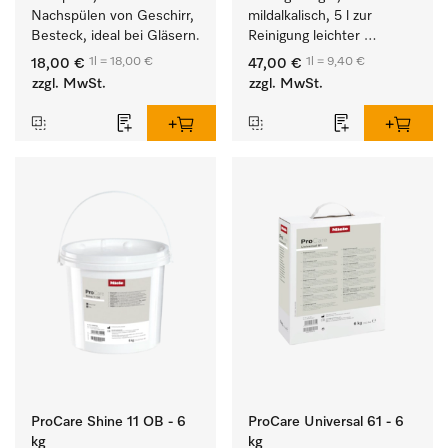
Nachspülen von Geschirr, 
mildalkalisch, 5 l zur 
Besteck, ideal bei Gläsern.
Reinigung leichter 
Anschmutzungen von 
1l = 18,00 €
1l = 9,40 €
18,00 €
47,00 €
Geschirr, Besteck und 
zzgl. MwSt.
zzgl. MwSt.
Gläsern.
ProCare Shine 11 OB - 6
ProCare Universal 61 - 6
kg
kg