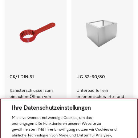
CK/1 DIN 51
UG 52-60/80
Kanisterschlüssel zum 
Unterbau für ein 
einfachen Öffnen von 
ergonomisches  Be- und 
ProCare 5-, 10- und 20 l 
Entladen der 
Ihre Datenschutzeinstellungen
Kanistern.
Spülmaschine - Höhe 52 
780,00 €
zzgl. MwSt.
cm.
13,00 €
zzgl. MwSt.
Auf Lager
Miele verwendet notwendige Cookies, um das
ordnungsgemäße Funktionieren unserer Website zu
gewährleisten. Mit Ihrer Einwilligung nutzen wir Cookies und
ähnliche Technologien von Miele und Dritten für Analyse-,