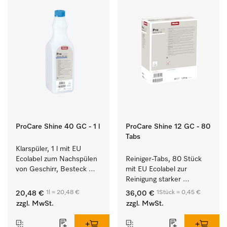
ProCare Shine 40 GC - 1 l
ProCare Shine 12 GC - 80
Tabs
Klarspüler, 1 l mit EU 
Ecolabel zum Nachspülen 
Reiniger-Tabs, 80 Stück 
von Geschirr, Besteck 
mit EU Ecolabel zur 
und Gläsern.
Reinigung starker 
Anschmutzungen von 
1l = 20,48 €
1Stück = 0,45 €
20,48 €
36,00 €
Geschirr, Besteck und 
zzgl. MwSt.
zzgl. MwSt.
Gläsern.