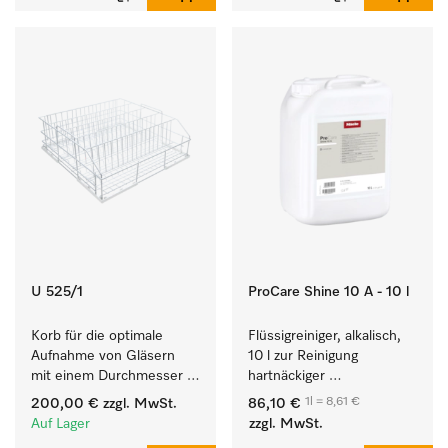
U 525/1
ProCare Shine 10 A - 10 l
Korb für die optimale 
Flüssigreiniger, alkalisch, 
Aufnahme von Gläsern 
10 l zur Reinigung 
mit einem Durchmesser 
hartnäckiger 
von max. 8 cm.
Anschmutzungen von 
1l = 8,61 €
200,00 €
zzgl. MwSt.
86,10 €
Geschirr, Besteck und 
Auf Lager
zzgl. MwSt.
Gläsern.