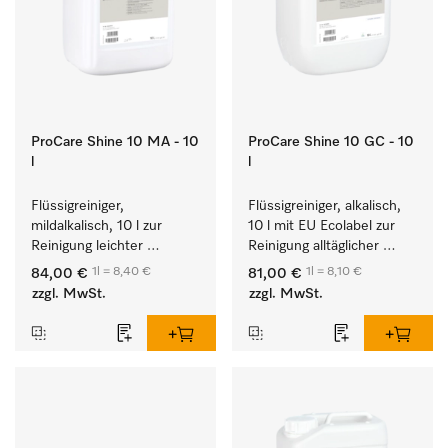
ProCare Shine 10 MA - 10
ProCare Shine 10 GC - 10
l
l
Flüssigreiniger, 
Flüssigreiniger, alkalisch, 
mildalkalisch, 10 l zur 
10 l mit EU Ecolabel zur 
Reinigung leichter 
Reinigung alltäglicher 
Anschmutzungen von 
Anschmutzungen von 
1l = 8,40 €
1l = 8,10 €
84,00 €
81,00 €
Geschirr, Besteck und 
Geschirr, Besteck und 
zzgl. MwSt.
zzgl. MwSt.
Gläsern.
Gläsern.