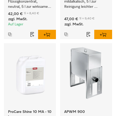
Flüssigkonzentrat, 
mildalkalisch, 5 l zur 
neutral, 5 l zur wirksamen 
Reinigung leichter 
Entfernung von 
Anschmutzungen von 
1l = 8,40 €
42,00 €
Fettverschmutzungen.
Geschirr, Besteck und 
1l = 9,40 €
zzgl. MwSt.
47,00 €
Gläsern.
Auf Lager
zzgl. MwSt.
ProCare Shine 10 MA - 10
APWM 900