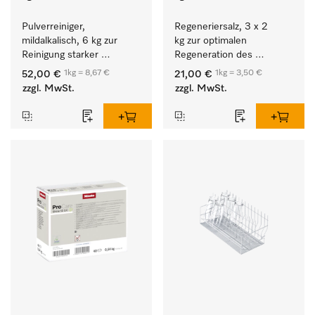
Pulverreiniger, 
Regeneriersalz, 3 x 2 
mildalkalisch, 6 kg zur 
kg zur optimalen 
Reinigung starker 
Regeneration des 
Anschmutzungen von 
internen Enthärters.
1kg = 8,67 €
1kg = 3,50 €
52,00 €
21,00 €
Geschirr, Besteck und 
zzgl. MwSt.
zzgl. MwSt.
Gläsern.