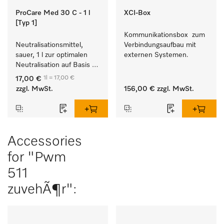
ProCare Med 30 C - 1 l
XCI-Box
[Typ 1]
Kommunikationsbox  zum 
Neutralisationsmittel, 
Verbindungsaufbau mit 
sauer, 1 l zur optimalen 
externen Systemen.
Neutralisation auf Basis 
organischer Säure.
1l = 17,00 €
17,00 €
zzgl. MwSt.
156,00 €
zzgl. MwSt.
Accessories
for "Pwm
511
zuvehÃ¶r":