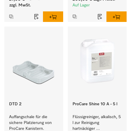
Geschirr, Besteck und 
zzgl. MwSt.
Auf Lager
Gläsern.
DTD 2
ProCare Shine 10 A - 5 l
Auffangschale für die 
Flüssigreiniger, alkalisch, 5 
sichere Platzierung von 
l zur Reinigung 
ProCare Kanistern. 
hartnäckiger 