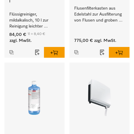
l
Flusenfilterkasten aus 
Flüssigreiniger, 
Edelstahl zur Ausfilterung 
mildalkalisch, 10 l zur 
von Flusen und groben 
Reinigung leichter 
Partikeln aus der Lauge. 
Anschmutzungen von 
1l = 8,40 €
84,00 €
Geschirr, Besteck und 
zzgl. MwSt.
775,00 €
zzgl. MwSt.
Gläsern.