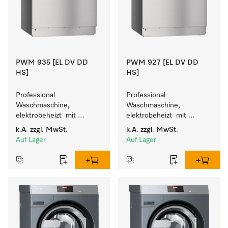
PWM 935 [EL DV DD
PWM 927 [EL DV DD
HS]
HS]
Professional 
Professional 
Waschmaschine, 
Waschmaschine, 
elektrobeheizt  mit 
elektrobeheizt  mit 
Grobschmutztrommel - 
Grobschmutztrommel - 
k.A.
zzgl. MwSt.
k.A.
zzgl. MwSt.
frei programmierbar. 
frei programmierbar. 
Auf Lager
Auf Lager
Beladungsmenge 35 kg.
Beladungsmenge 27 kg.