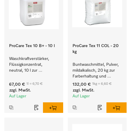
ProCare Tex 10 B+ - 10 l
ProCare Tex 11 COL - 20
kg
Waschkraftverstärker, 
Flüssigkonzentrat, 
Buntwaschmittel, Pulver, 
neutral, 10 l zur 
mildalkalisch, 20 kg zur 
wirksamen Entfernung 
Farberhaltung und 
von Fettverschmutzungen.
Reinigung von 
1l = 6,70 €
1kg = 6,60 €
67,00 €
132,00 €
Buntwäsche.
zzgl. MwSt.
zzgl. MwSt.
Auf Lager
Auf Lager