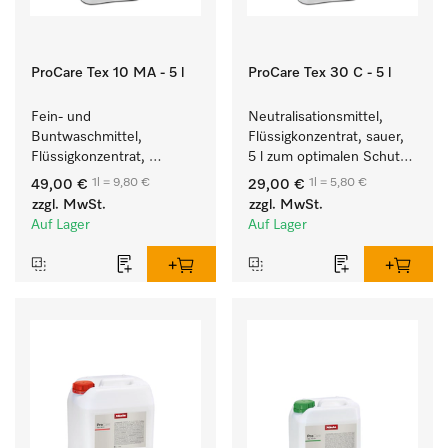
ProCare Tex 10 MA - 5 l
ProCare Tex 30 C - 5 l
Fein- und 
Neutralisationsmittel, 
Buntwaschmittel, 
Flüssigkonzentrat, sauer, 
Flüssigkonzentrat, 
5 l zum optimalen Schutz 
mildalkalisch, 5 l zur 
der Textilien durch 
1l = 9,80 €
1l = 5,80 €
49,00 €
29,00 €
Reinigung von 
zuverlässige 
zzgl. MwSt.
zzgl. MwSt.
Buntwäsche und 
Neutralisation.
Auf Lager
Auf Lager
empfindlichen Textilien.