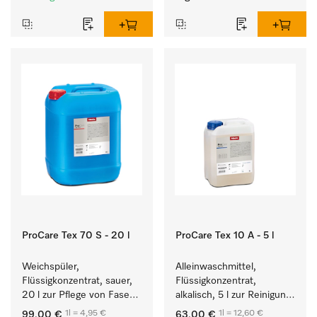
ProCare Tex 70 S - 20 l
ProCare Tex 10 A - 5 l
Weichspüler, 
Alleinwaschmittel, 
Flüssigkonzentrat, sauer, 
Flüssigkonzentrat, 
20 l zur Pflege von Fasern 
alkalisch, 5 l zur Reinigung 
für eine langfristige 
weißer Textilien und 
1l = 4,95 €
1l = 12,60 €
99,00 €
63,00 €