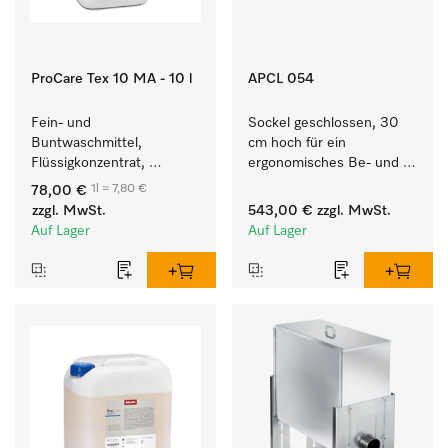
ProCare Tex 10 MA - 10 l
APCL 054
Fein- und 
Sockel geschlossen, 30 
Buntwaschmittel, 
cm hoch für ein 
Flüssigkonzentrat, 
ergonomisches Be- und 
mildalkalisch, 10 l zur 
Entladen von 
1l = 7,80 €
78,00 €
Reinigung von 
Waschmaschine und 
zzgl. MwSt.
543,00 €
zzgl. MwSt.
Buntwäsche und 
Trockner.
Auf Lager
Auf Lager
empfindlichen Textilien.