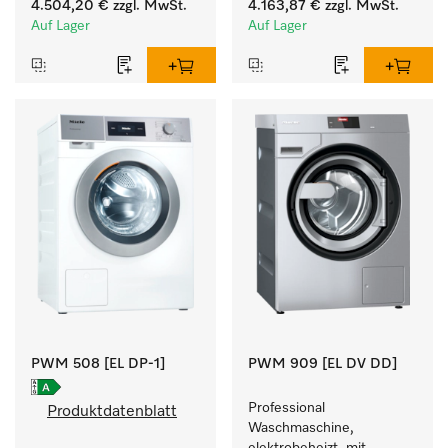
4.504,20 €
zzgl. MwSt.
4.163,87 €
zzgl. MwSt.
zielgruppenspezifischen 
zielgruppenspezifischen 
Auf Lager
Auf Lager
Programmen. 
Programmen. 
Leistung 8 kg  in 49 min .
Leistung 8 kg  in 49 min .
PWM 508 [EL DP-1]
PWM 909 [EL DV DD]
Professional 
Produktdatenblatt
Waschmaschine, 