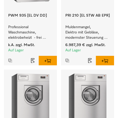
PWM 935 [EL DV DD]
PRI 210 [EL STW AB EPR]
Professional 
Muldenmangel, 
Waschmaschine, 
Elektro mit Gebläse, 
elektrobeheizt  - frei 
modernster Steuerung 
programmierbar. 
und flexibler Bedienhöhe.
k.A.
zzgl. MwSt.
6.987,39 €
zzgl. MwSt.
Beladungsmenge 35 kg.
Auf Lager
Auf Lager