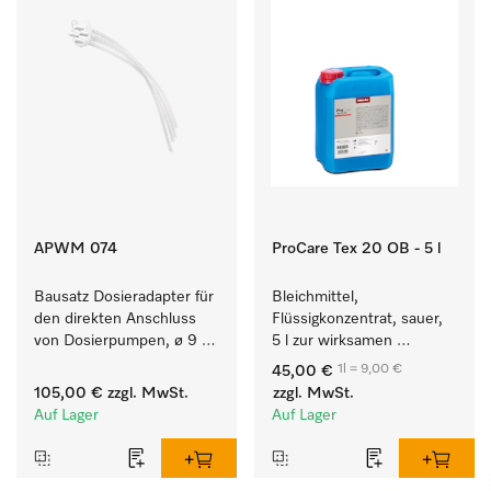
APWM 074
ProCare Tex 20 OB - 5 l
Bausatz Dosieradapter für 
Bleichmittel, 
den direkten Anschluss 
Flüssigkonzentrat, sauer, 
von Dosierpumpen, ø 9 
5 l zur wirksamen 
mm, bei bis zu 9 kg 
Entfernung von 
1l = 9,00 €
45,00 €
Füllmenge.
hartnäckigen Flecken.
105,00 €
zzgl. MwSt.
zzgl. MwSt.
Auf Lager
Auf Lager