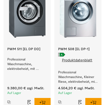
PWM 511 [EL DP DD]
PWM 508 [EL DP-1]
Professional 
Produktdatenblatt
Waschmaschine, 
elektrobeheizt, mit 
Professional 
Ablaufpumpe  und 
Waschmaschine, Kleiner 
Waschmitteleinspülkasten, 
Riese, elektrobeheizt, mit 
M Touch Pro.
Ablaufpumpe und 
9.380,00 €
zzgl. MwSt.
4.504,20 €
zzgl. MwSt.
zielgruppenspezifischen 
Auf Lager
Auf Lager
Programmen. 
Leistung 8 kg  in 49 min .