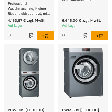
elektrobeheizt, mit 
Professional 
Ablaufventil und 
Waschmaschine, Kleiner 
Waschmitteleinspülkasten, 
Riese, elektrobeheizt, mit 
M Touch Pro Plus - frei 
Ablaufpumpe und 
programmierbar.
4.163,87 €
zzgl. MwSt.
6.645,00 €
zzgl. MwSt.
zielgruppenspezifischen 
Auf Lager
Auf Lager
Programmen. 
Leistung 8 kg  in 49 min .
PDW 909 [EL DP DD]
PWM 509 [EL DP DD]