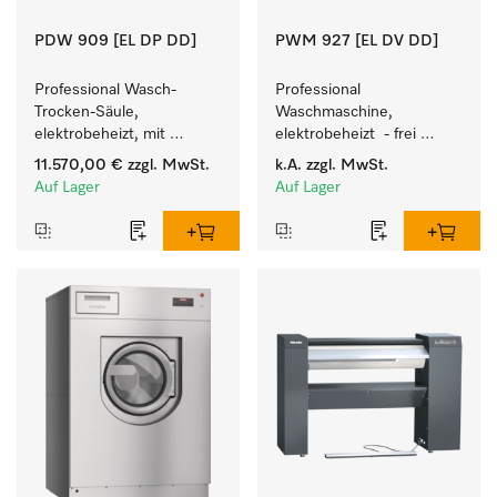
PDW 909 [EL DP DD]
PWM 927 [EL DV DD]
Professional Wasch-
Professional 
Trocken-Säule, 
Waschmaschine, 
elektrobeheizt, mit 
elektrobeheizt  - frei 
Laugenpumpe zum 
programmierbar. 
11.570,00 €
zzgl. MwSt.
k.A.
zzgl. MwSt.
Waschen/Trocknen auf 
Beladungsmenge 27 kg.
Auf Lager
Auf Lager
kleinstem Raum.