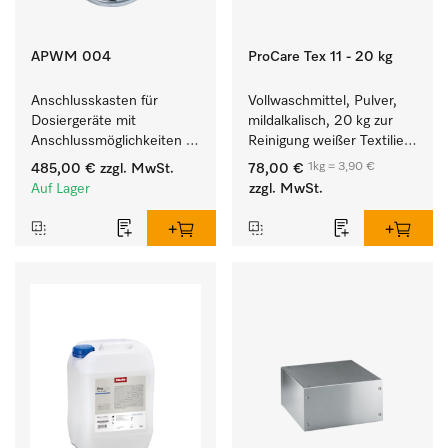
APWM 004
ProCare Tex 11 - 20 kg
Anschlusskasten für 
Vollwaschmittel, Pulver, 
Dosiergeräte mit 
mildalkalisch, 20 kg zur 
Anschlussmöglichkeiten 
Reinigung weißer Textilien 
für maximal 6 
und farbechter 
1kg = 3,90 €
485,00 €
zzgl. MwSt.
78,00 €
Dosierpumpen.
Buntwäsche.
Auf Lager
zzgl. MwSt.