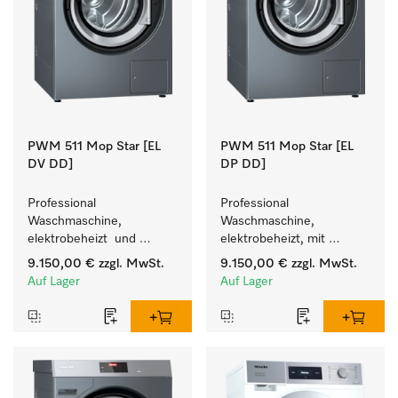
PWM 511 Mop Star [EL
PWM 511 Mop Star [EL
DV DD]
DP DD]
Professional 
Professional 
Waschmaschine, 
Waschmaschine, 
elektrobeheizt  und 
elektrobeheizt, mit 
Waschmitteleinspülkasten, 
Ablaufpumpe  und 
9.150,00 €
zzgl. MwSt.
9.150,00 €
zzgl. MwSt.
M Touch Pro, für das 
Waschmitteleinspülkasten, 
Auf Lager
Auf Lager
Facility Management. 
M Touch Pro, für das 
Facility Management. 