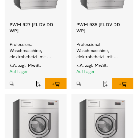
PWM 927 [EL DV DD
PWM 935 [EL DV DD
WP]
WP]
Professional 
Professional 
Waschmaschine, 
Waschmaschine, 
elektrobeheizt  mit 
elektrobeheizt  mit 
Wiegesockel - frei 
Wiegesockel - frei 
k.A.
zzgl. MwSt.
k.A.
zzgl. MwSt.
programmierbar. 
programmierbar. 
Auf Lager
Auf Lager
Beladungsmenge 27 kg.
Beladungsmenge 35 kg.