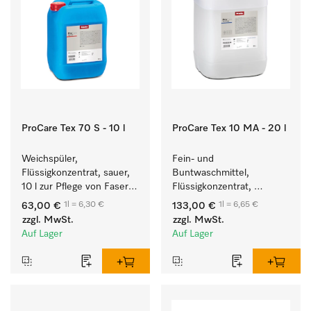
ProCare Tex 70 S - 10 l
ProCare Tex 10 MA - 20 l
Weichspüler, 
Fein- und 
Flüssigkonzentrat, sauer, 
Buntwaschmittel, 
10 l zur Pflege von Fasern 
Flüssigkonzentrat, 
für eine langfristige 
mildalkalisch, 20 l zur 
1l = 6,30 €
1l = 6,65 €
63,00 €
133,00 €
Geschmeidigkeit der 
Reinigung von 
zzgl. MwSt.
zzgl. MwSt.
Textilien.
Buntwäsche und 
Auf Lager
Auf Lager
empfindlichen Textilien.