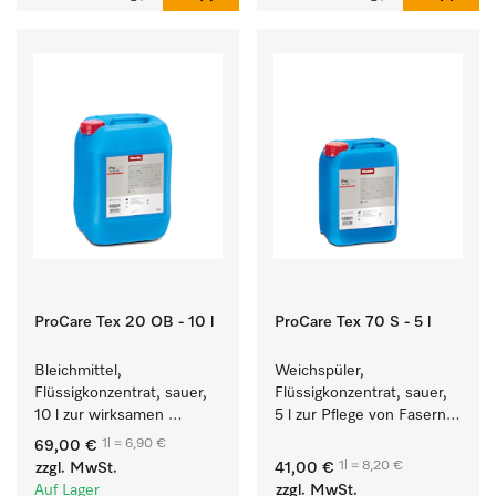
ProCare Tex 20 OB - 10 l
ProCare Tex 70 S - 5 l
Bleichmittel, 
Weichspüler, 
Flüssigkonzentrat, sauer, 
Flüssigkonzentrat, sauer, 
10 l zur wirksamen 
5 l zur Pflege von Fasern 
Entfernung von 
für eine langfristige 
1l = 6,90 €
69,00 €
hartnäckigen Flecken.
Geschmeidigkeit der 
1l = 8,20 €
zzgl. MwSt.
41,00 €
Textilien.
Auf Lager
zzgl. MwSt.