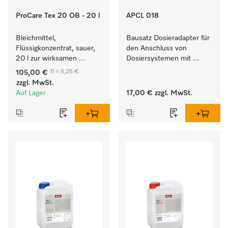
ProCare Tex 20 OB - 20 l
APCL 018
Bleichmittel, 
Bausatz Dosieradapter für 
Flüssigkonzentrat, sauer, 
den Anschluss von 
20 l zur wirksamen 
Dosiersystemen mit 
Entfernung von 
Wassereinspülung. 
1l = 5,25 €
105,00 €
hartnäckigen Flecken.
zzgl. MwSt.
Auf Lager
17,00 €
zzgl. MwSt.