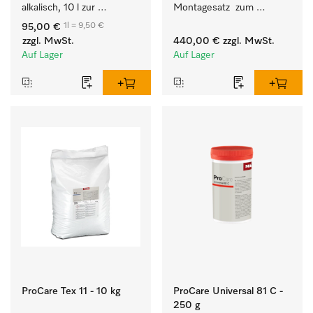
alkalisch, 10 l zur 
Montagesatz  zum 
Reinigung weißer Textilien 
Verbindungsaufbau von 9 
1l = 9,50 €
95,00 €
und farbechter 
- 11 kg Waschmaschine 
zzgl. MwSt.
440,00 €
zzgl. MwSt.
Buntwäsche.
mit externen Systemen. 
Auf Lager
Auf Lager
ProCare Tex 11 - 10 kg
ProCare Universal 81 C -
250 g