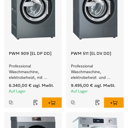
PWM 909 [EL DP DD]
PWM 511 [EL DV DD]
Professional 
Professional 
Waschmaschine, 
Waschmaschine, 
elektrobeheizt, mit 
elektrobeheizt  und 
Ablaufpumpe  und 
Waschmitteleinspülkasten, 
6.340,00 €
zzgl. MwSt.
9.495,00 €
zzgl. MwSt.
Waschmitteleinspülkasten, 
M Touch Pro.
Auf Lager
Auf Lager
M Touch Pro Plus - frei 
programmierbar.