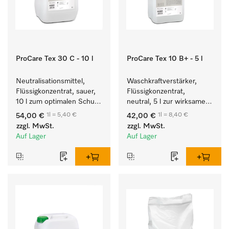
ProCare Tex 30 C - 10 l
ProCare Tex 10 B+ - 5 l
Neutralisationsmittel, 
Waschkraftverstärker, 
Flüssigkonzentrat, sauer, 
Flüssigkonzentrat, 
10 l zum optimalen Schutz 
neutral, 5 l zur wirksamen 
der Textilien durch 
Entfernung von 
1l = 5,40 €
1l = 8,40 €
54,00 €
42,00 €
zuverlässige 
Fettverschmutzungen.
zzgl. MwSt.
zzgl. MwSt.
Neutralisation.
Auf Lager
Auf Lager