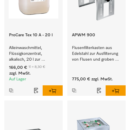
ProCare Tex 10 A - 20 l
APWM 900
Alleinwaschmittel, 
Flusenfilterkasten aus 
Flüssigkonzentrat, 
Edelstahl zur Ausfilterung 
alkalisch, 20 l zur 
von Flusen und groben 
Reinigung weißer Textilien 
Partikeln aus der Lauge. 
1l = 8,30 €
166,00 €
und farbechter 
zzgl. MwSt.
Buntwäsche.
Auf Lager
775,00 €
zzgl. MwSt.