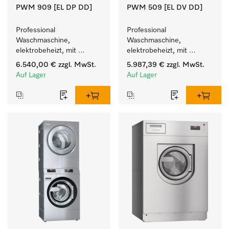
PWM 909 [EL DP DD]
PWM 509 [EL DV DD]
Professional 
Professional 
Waschmaschine, 
Waschmaschine, 
elektrobeheizt, mit 
elektrobeheizt, mit 
Ablaufpumpe  und 
Ablaufventil mit 
6.540,00 €
zzgl. MwSt.
5.987,39 €
zzgl. MwSt.
Waschmitteleinspülkasten, 
Waschmitteleinspülkasten, 
Auf Lager
Auf Lager
M Touch Pro Plus - frei 
M Touch Pro. 
programmierbar.