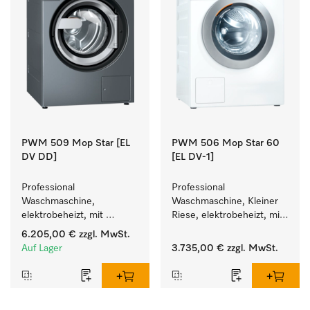
PWM 509 Mop Star [EL
PWM 506 Mop Star 60
DV DD]
[EL DV-1]
Professional 
Professional 
Waschmaschine, 
Waschmaschine, Kleiner 
elektrobeheizt, mit 
Riese, elektrobeheizt, mit 
Ablaufventil und 
Ablaufventil speziell für 
6.205,00 €
zzgl. MwSt.
Waschmitteleinspülkasten, 
die Anforderungen im 
Auf Lager
3.735,00 €
zzgl. MwSt.
M Touch Pro, für das 
Facility Management. 
Facility Management. 
Füllgewicht 6 kg.