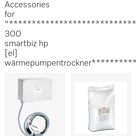
Accessories
for
"***************************
300
smartbiz hp
[el]
wärmepumpentrockner*********