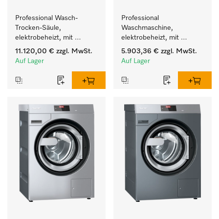
Professional Wasch-
Professional 
Trocken-Säule, 
Waschmaschine, 
elektrobeheizt, mit 
elektrobeheizt, mit 
Laugenpumpe zum 
Ablaufpumpe  mit 
11.120,00 €
zzgl. MwSt.
5.903,36 €
zzgl. MwSt.
Waschen/Trocknen auf 
Waschmitteleinspülkasten, 
Auf Lager
Auf Lager
kleinstem Raum.
M Touch Pro. 