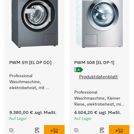
PWM 511 [EL DP DD]
PWM 508 [EL DP-1]
Professional 
Produktdatenblatt
Waschmaschine, 
elektrobeheizt, mit 
Professional 
Ablaufpumpe  und 
Waschmaschine, Kleiner 
Waschmitteleinspülkasten, 
Riese, elektrobeheizt, mit 
M Touch Pro.
Ablaufpumpe und 
9.380,00 €
zzgl. MwSt.
4.504,20 €
zzgl. MwSt.
zielgruppenspezifischen 
Auf Lager
Auf Lager
Programmen. 
Leistung 8 kg  in 49 min .