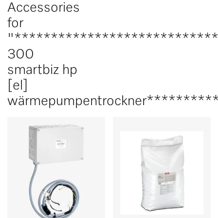
Accessories
for
"***************************
300
smartbiz hp
[el]
wärmepumpentrockner*********