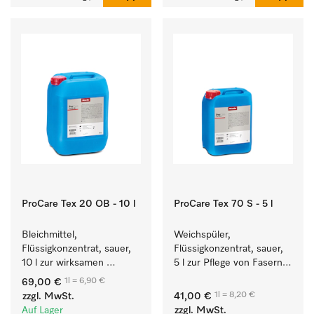
ProCare Tex 20 OB - 10 l
ProCare Tex 70 S - 5 l
Bleichmittel, 
Weichspüler, 
Flüssigkonzentrat, sauer, 
Flüssigkonzentrat, sauer, 
10 l zur wirksamen 
5 l zur Pflege von Fasern 
Entfernung von 
für eine langfristige 
1l = 6,90 €
69,00 €
hartnäckigen Flecken.
Geschmeidigkeit der 
1l = 8,20 €
zzgl. MwSt.
41,00 €
Textilien.
Auf Lager
zzgl. MwSt.