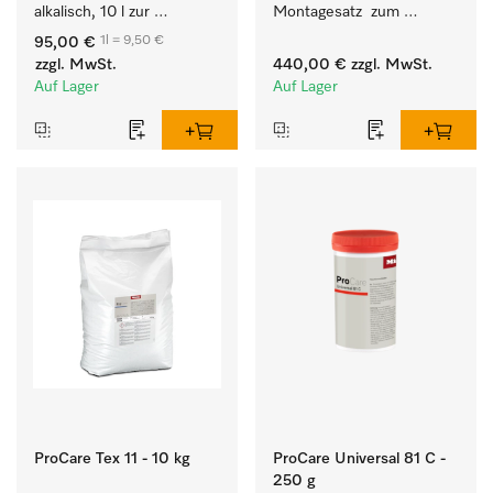
alkalisch, 10 l zur 
Montagesatz  zum 
Reinigung weißer Textilien 
Verbindungsaufbau von 9 
1l = 9,50 €
95,00 €
und farbechter 
- 11 kg Waschmaschine 
zzgl. MwSt.
440,00 €
zzgl. MwSt.
Buntwäsche.
mit externen Systemen. 
Auf Lager
Auf Lager
ProCare Tex 11 - 10 kg
ProCare Universal 81 C -
250 g