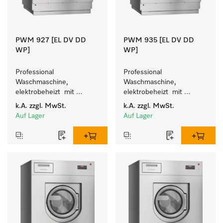
PWM 927 [EL DV DD
PWM 935 [EL DV DD
WP]
WP]
Professional 
Professional 
Waschmaschine, 
Waschmaschine, 
elektrobeheizt  mit 
elektrobeheizt  mit 
Wiegesockel - frei 
Wiegesockel - frei 
k.A.
zzgl. MwSt.
k.A.
zzgl. MwSt.
programmierbar. 
programmierbar. 
Auf Lager
Auf Lager
Beladungsmenge 27 kg.
Beladungsmenge 35 kg.