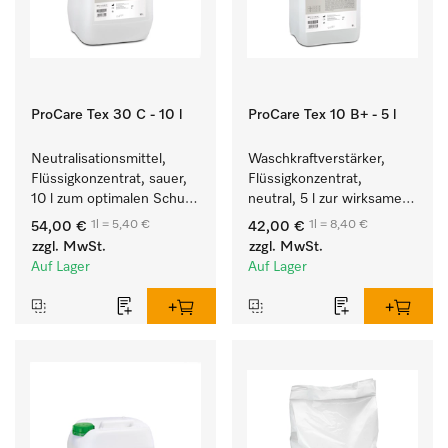
ProCare Tex 30 C - 10 l
ProCare Tex 10 B+ - 5 l
Neutralisationsmittel, 
Waschkraftverstärker, 
Flüssigkonzentrat, sauer, 
Flüssigkonzentrat, 
10 l zum optimalen Schutz 
neutral, 5 l zur wirksamen 
der Textilien durch 
Entfernung von 
1l = 5,40 €
1l = 8,40 €
54,00 €
42,00 €
zuverlässige 
Fettverschmutzungen.
zzgl. MwSt.
zzgl. MwSt.
Neutralisation.
Auf Lager
Auf Lager