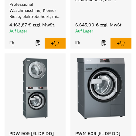
elektrobeheizt, mit 
Professional 
Ablaufventil und 
Waschmaschine, Kleiner 
Waschmitteleinspülkasten, 
Riese, elektrobeheizt, mit 
M Touch Pro Plus - frei 
Ablaufpumpe und 
programmierbar.
4.163,87 €
zzgl. MwSt.
6.645,00 €
zzgl. MwSt.
zielgruppenspezifischen 
Auf Lager
Auf Lager
Programmen. 
Leistung 8 kg  in 49 min .
PDW 909 [EL DP DD]
PWM 509 [EL DP DD]