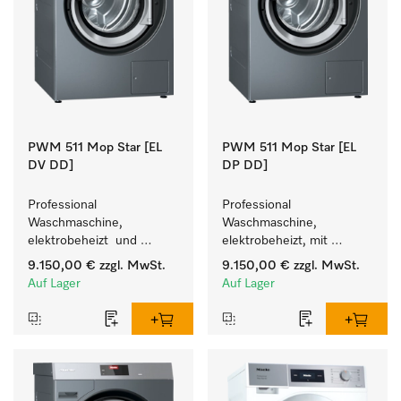
PWM 511 Mop Star [EL
PWM 511 Mop Star [EL
DV DD]
DP DD]
Professional 
Professional 
Waschmaschine, 
Waschmaschine, 
elektrobeheizt  und 
elektrobeheizt, mit 
Waschmitteleinspülkasten, 
Ablaufpumpe  und 
9.150,00 €
zzgl. MwSt.
9.150,00 €
zzgl. MwSt.
M Touch Pro, für das 
Waschmitteleinspülkasten, 
Auf Lager
Auf Lager
Facility Management. 
M Touch Pro, für das 
Facility Management. 