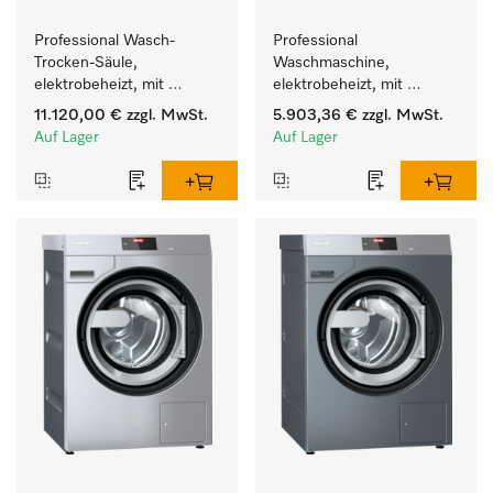
Professional Wasch-
Professional 
Trocken-Säule, 
Waschmaschine, 
elektrobeheizt, mit 
elektrobeheizt, mit 
Laugenpumpe zum 
Ablaufpumpe  mit 
11.120,00 €
zzgl. MwSt.
5.903,36 €
zzgl. MwSt.
Waschen/Trocknen auf 
Waschmitteleinspülkasten, 
Auf Lager
Auf Lager
kleinstem Raum.
M Touch Pro. 