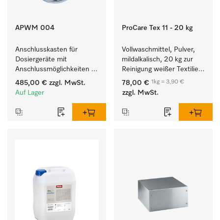
APWM 004
ProCare Tex 11 - 20 kg
Anschlusskasten für 
Vollwaschmittel, Pulver, 
Dosiergeräte mit 
mildalkalisch, 20 kg zur 
Anschlussmöglichkeiten 
Reinigung weißer Textilien 
für maximal 6 
und farbechter 
1kg = 3,90 €
485,00 €
zzgl. MwSt.
78,00 €
Dosierpumpen.
Buntwäsche.
Auf Lager
zzgl. MwSt.