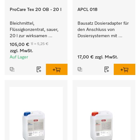
ProCare Tex 20 OB - 20 l
APCL 018
Bleichmittel, 
Bausatz Dosieradapter für 
Flüssigkonzentrat, sauer, 
den Anschluss von 
20 l zur wirksamen 
Dosiersystemen mit 
Entfernung von 
Wassereinspülung. 
1l = 5,25 €
105,00 €
hartnäckigen Flecken.
zzgl. MwSt.
Auf Lager
17,00 €
zzgl. MwSt.