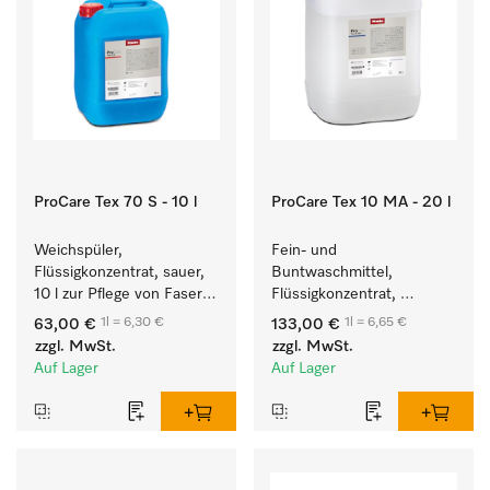
ProCare Tex 70 S - 10 l
ProCare Tex 10 MA - 20 l
Weichspüler, 
Fein- und 
Flüssigkonzentrat, sauer, 
Buntwaschmittel, 
10 l zur Pflege von Fasern 
Flüssigkonzentrat, 
für eine langfristige 
mildalkalisch, 20 l zur 
1l = 6,30 €
1l = 6,65 €
63,00 €
133,00 €
Geschmeidigkeit der 
Reinigung von 
zzgl. MwSt.
zzgl. MwSt.
Textilien.
Buntwäsche und 
Auf Lager
Auf Lager
empfindlichen Textilien.