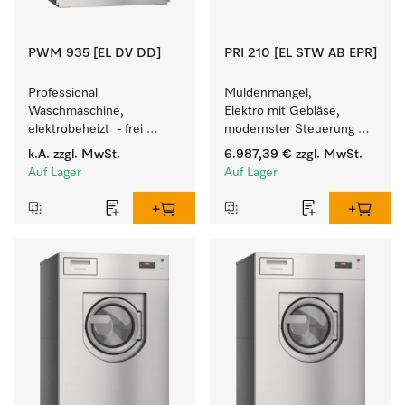
PWM 935 [EL DV DD]
PRI 210 [EL STW AB EPR]
Professional 
Muldenmangel, 
Waschmaschine, 
Elektro mit Gebläse, 
elektrobeheizt  - frei 
modernster Steuerung 
programmierbar. 
und flexibler Bedienhöhe.
k.A.
zzgl. MwSt.
6.987,39 €
zzgl. MwSt.
Beladungsmenge 35 kg.
Auf Lager
Auf Lager