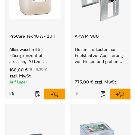
ProCare Tex 10 A - 20 l
APWM 900
Alleinwaschmittel, 
Flusenfilterkasten aus 
Flüssigkonzentrat, 
Edelstahl zur Ausfilterung 
alkalisch, 20 l zur 
von Flusen und groben 
Reinigung weißer Textilien 
Partikeln aus der Lauge. 
1l = 8,30 €
166,00 €
und farbechter 
zzgl. MwSt.
Buntwäsche.
Auf Lager
775,00 €
zzgl. MwSt.