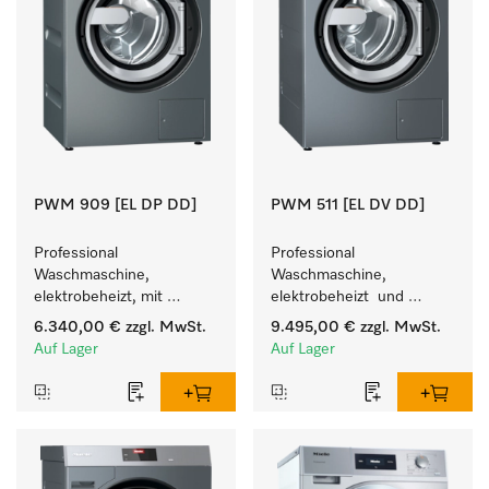
PWM 909 [EL DP DD]
PWM 511 [EL DV DD]
Professional 
Professional 
Waschmaschine, 
Waschmaschine, 
elektrobeheizt, mit 
elektrobeheizt  und 
Ablaufpumpe  und 
Waschmitteleinspülkasten, 
6.340,00 €
zzgl. MwSt.
9.495,00 €
zzgl. MwSt.
Waschmitteleinspülkasten, 
M Touch Pro.
Auf Lager
Auf Lager
M Touch Pro Plus - frei 
programmierbar.