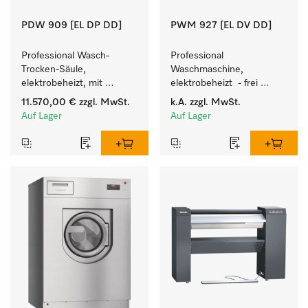
PDW 909 [EL DP DD]
PWM 927 [EL DV DD]
Professional Wasch-
Professional 
Trocken-Säule, 
Waschmaschine, 
elektrobeheizt, mit 
elektrobeheizt  - frei 
Laugenpumpe zum 
programmierbar. 
11.570,00 €
zzgl. MwSt.
k.A.
zzgl. MwSt.
Waschen/Trocknen auf 
Beladungsmenge 27 kg.
Auf Lager
Auf Lager
kleinstem Raum.