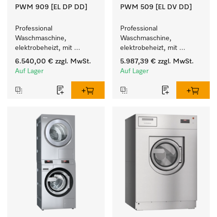
PWM 909 [EL DP DD]
PWM 509 [EL DV DD]
Professional 
Professional 
Waschmaschine, 
Waschmaschine, 
elektrobeheizt, mit 
elektrobeheizt, mit 
Ablaufpumpe  und 
Ablaufventil mit 
6.540,00 €
zzgl. MwSt.
5.987,39 €
zzgl. MwSt.
Waschmitteleinspülkasten, 
Waschmitteleinspülkasten, 
Auf Lager
Auf Lager
M Touch Pro Plus - frei 
M Touch Pro. 
programmierbar.