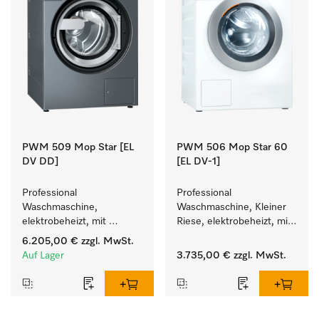
PWM 509 Mop Star [EL
PWM 506 Mop Star 60
DV DD]
[EL DV-1]
Professional 
Professional 
Waschmaschine, 
Waschmaschine, Kleiner 
elektrobeheizt, mit 
Riese, elektrobeheizt, mit 
Ablaufventil und 
Ablaufventil speziell für 
6.205,00 €
zzgl. MwSt.
Waschmitteleinspülkasten, 
die Anforderungen im 
Auf Lager
3.735,00 €
zzgl. MwSt.
M Touch Pro, für das 
Facility Management. 
Facility Management. 
Füllgewicht 6 kg.