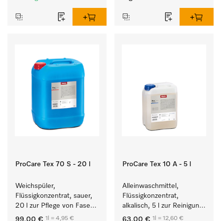
ProCare Tex 70 S - 20 l
ProCare Tex 10 A - 5 l
Weichspüler, 
Alleinwaschmittel, 
Flüssigkonzentrat, sauer, 
Flüssigkonzentrat, 
20 l zur Pflege von Fasern 
alkalisch, 5 l zur Reinigung 
für eine langfristige 
weißer Textilien und 
1l = 4,95 €
1l = 12,60 €
99,00 €
63,00 €