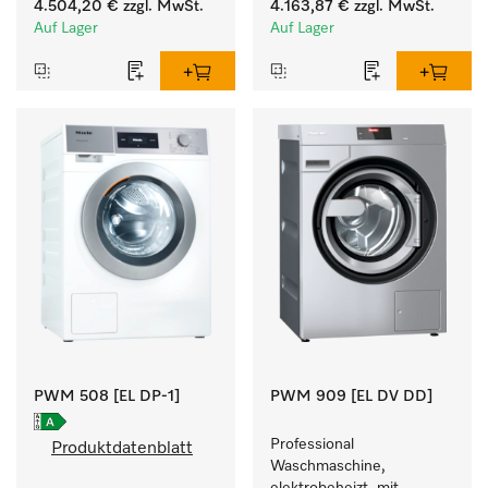
4.504,20 €
zzgl. MwSt.
4.163,87 €
zzgl. MwSt.
zielgruppenspezifischen 
zielgruppenspezifischen 
Auf Lager
Auf Lager
Programmen. 
Programmen. 
Leistung 8 kg  in 49 min .
Leistung 8 kg  in 49 min .
PWM 508 [EL DP-1]
PWM 909 [EL DV DD]
Professional 
Produktdatenblatt
Waschmaschine, 