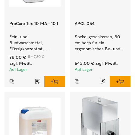
ProCare Tex 10 MA - 10 l
APCL 054
Fein- und 
Sockel geschlossen, 30 
Buntwaschmittel, 
cm hoch für ein 
Flüssigkonzentrat, 
ergonomisches Be- und 
mildalkalisch, 10 l zur 
Entladen von 
1l = 7,80 €
78,00 €
Reinigung von 
Waschmaschine und 
zzgl. MwSt.
543,00 €
zzgl. MwSt.
Buntwäsche und 
Trockner.
Auf Lager
Auf Lager
empfindlichen Textilien.