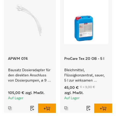
APWM 074
ProCare Tex 20 OB - 5 l
Bausatz Dosieradapter für 
Bleichmittel, 
den direkten Anschluss 
Flüssigkonzentrat, sauer, 
von Dosierpumpen, ø 9 
5 l zur wirksamen 
mm, bei bis zu 9 kg 
Entfernung von 
1l = 9,00 €
45,00 €
Füllmenge.
hartnäckigen Flecken.
105,00 €
zzgl. MwSt.
zzgl. MwSt.
Auf Lager
Auf Lager