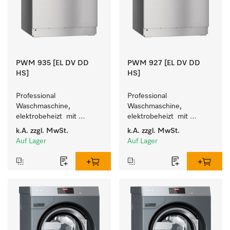
PWM 935 [EL DV DD
PWM 927 [EL DV DD
HS]
HS]
Professional 
Professional 
Waschmaschine, 
Waschmaschine, 
elektrobeheizt  mit 
elektrobeheizt  mit 
Grobschmutztrommel - 
Grobschmutztrommel - 
k.A.
zzgl. MwSt.
k.A.
zzgl. MwSt.
frei programmierbar. 
frei programmierbar. 
Auf Lager
Auf Lager
Beladungsmenge 35 kg.
Beladungsmenge 27 kg.