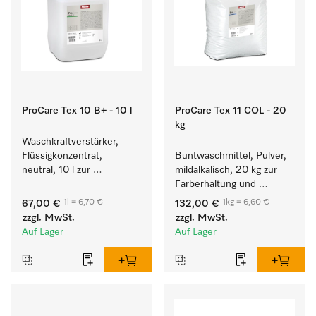
ProCare Tex 10 B+ - 10 l
ProCare Tex 11 COL - 20
kg
Waschkraftverstärker, 
Flüssigkonzentrat, 
Buntwaschmittel, Pulver, 
neutral, 10 l zur 
mildalkalisch, 20 kg zur 
wirksamen Entfernung 
Farberhaltung und 
von Fettverschmutzungen.
Reinigung von 
1l = 6,70 €
1kg = 6,60 €
67,00 €
132,00 €
Buntwäsche.
zzgl. MwSt.
zzgl. MwSt.
Auf Lager
Auf Lager