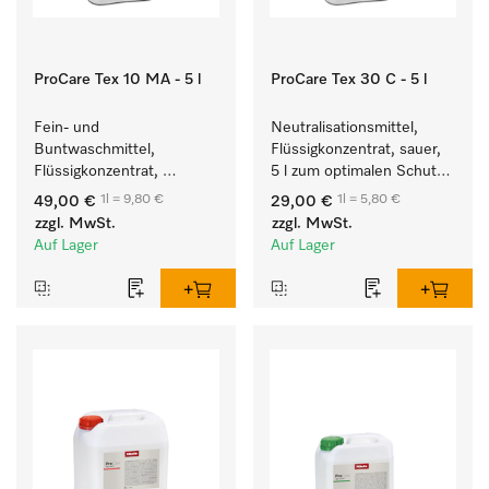
ProCare Tex 10 MA - 5 l
ProCare Tex 30 C - 5 l
Fein- und 
Neutralisationsmittel, 
Buntwaschmittel, 
Flüssigkonzentrat, sauer, 
Flüssigkonzentrat, 
5 l zum optimalen Schutz 
mildalkalisch, 5 l zur 
der Textilien durch 
1l = 9,80 €
1l = 5,80 €
49,00 €
29,00 €
Reinigung von 
zuverlässige 
zzgl. MwSt.
zzgl. MwSt.
Buntwäsche und 
Neutralisation.
Auf Lager
Auf Lager
empfindlichen Textilien.