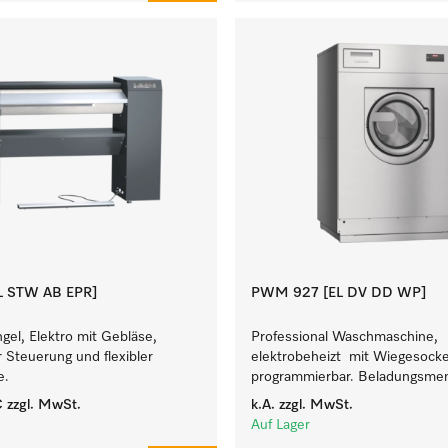
EL STW AB EPR]
PWM 927 [EL DV DD WP]
el, Elektro mit Gebläse,
Professional Waschmaschine,
 Steuerung und flexibler
elektrobeheizt mit Wiegesockel 
e.
programmierbar. Beladungsmen
€
zzgl. MwSt.
k.A.
zzgl. MwSt.
Auf Lager