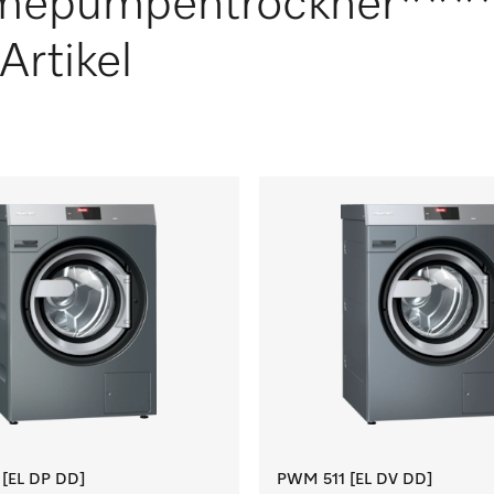
mepumpentrockner***
Artikel
[EL DP DD]
PWM 511 [EL DV DD]