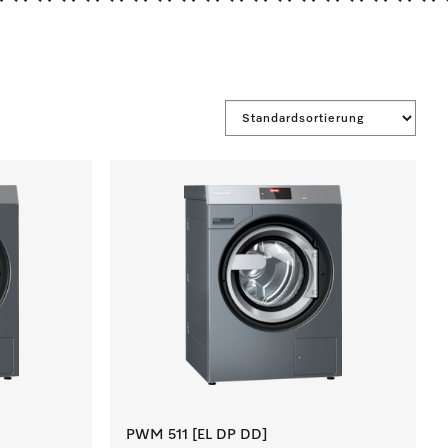
*******************
PWM 511 [EL DP DD]