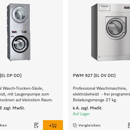
[EL DP DD]
PWM 927 [EL DV DD]
al Wasch-Trocken-Säule,
Professional Waschmaschine,
eizt, mit Laugenpumpe zum
elektrobeheizt - frei programmi
ocknen auf kleinstem Raum.
Beladungsmenge 27 kg.
 €
zzgl. MwSt.
k.A.
zzgl. MwSt.
Auf Lager
chen
Vergleichen