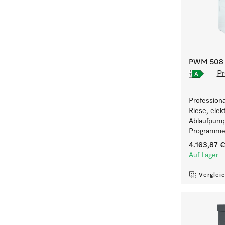
PWM 508 [
Pr
Profession
Riese, elek
Ablaufpump
Programmen
4.163,87 
Auf Lager
Verglei