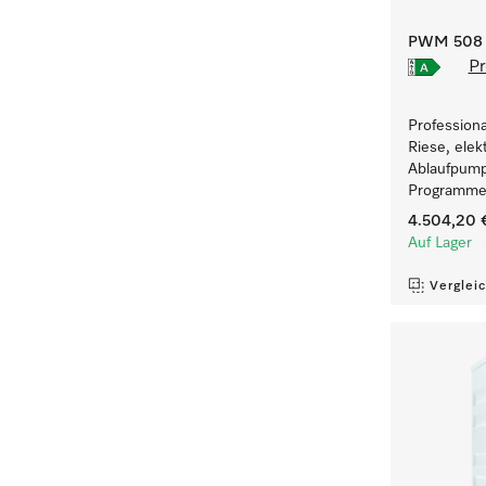
PWM 508 [
Pr
Profession
Riese, elek
Ablaufpump
Programmen
4.504,20 
Auf Lager
Verglei