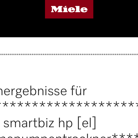
**************************************************************************
ergebnisse für
*******************
smartbiz hp [el]