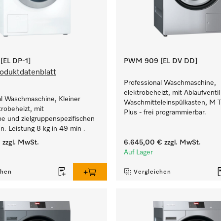
EL DP-1]
PWM 909 [EL DV DD]
oduktdatenblatt
Professional Waschmaschine,
elektrobeheizt, mit Ablaufventi
al Waschmaschine, Kleiner
Waschmitteleinspülkasten, M 
trobeheizt, mit
Plus - frei programmierbar.
e und zielgruppenspezifischen
. Leistung 8 kg in 49 min .
€
zzgl. MwSt.
6.645,00 €
zzgl. MwSt.
Auf Lager
chen
Vergleichen