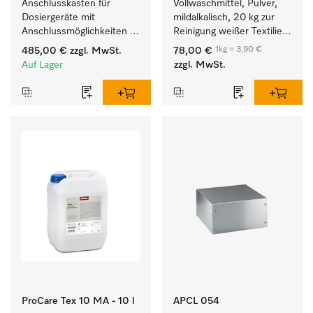
Anschlusskasten für 
Vollwaschmittel, Pulver, 
Dosiergeräte mit 
mildalkalisch, 20 kg zur 
Anschlussmöglichkeiten 
Reinigung weißer Textilien 
für maximal 6 
und farbechter 
1kg = 3,90 €
485,00 €
zzgl. MwSt.
78,00 €
Dosierpumpen.
Buntwäsche.
Auf Lager
zzgl. MwSt.
ProCare Tex 10 MA - 10 l
APCL 054