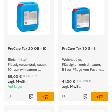
ProCare Tex 20 OB - 10 l
ProCare Tex 70 S - 5 l
Bleichmittel, 
Weichspüler, 
Flüssigkonzentrat, sauer, 
Flüssigkonzentrat, sauer, 
10 l zur wirksamen 
5 l zur Pflege von Fasern 
Entfernung von 
für eine langfristige 
1l = 6,90 €
69,00 €
hartnäckigen Flecken.
Geschmeidigkeit der 
1l = 8,20 €
zzgl. MwSt.
41,00 €
Textilien.
Auf Lager
zzgl. MwSt.