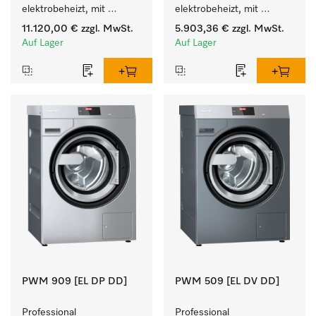
elektrobeheizt, mit 
elektrobeheizt, mit 
Laugenpumpe zum 
Ablaufpumpe  mit 
11.120,00 €
zzgl. MwSt.
5.903,36 €
zzgl. MwSt.
Waschen/Trocknen auf 
Waschmitteleinspülkasten, 
Auf Lager
Auf Lager
kleinstem Raum.
M Touch Pro. 
PWM 909 [EL DP DD]
PWM 509 [EL DV DD]
Professional 
Professional 