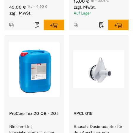
1g = 0,06 €
15,00 €
Kalkablagerungen.
1kg = 4,90 €
49,00 €
zzgl. MwSt.
zzgl. MwSt.
Auf Lager
ProCare Tex 20 OB - 20 l
APCL 018
Bleichmittel, 
Bausatz Dosieradapter für 
Flüssigkonzentrat, sauer, 
den Anschluss von 