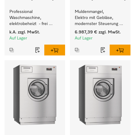
Professional 
Muldenmangel, 
Waschmaschine, 
Elektro mit Gebläse, 
elektrobeheizt  - frei 
modernster Steuerung 
programmierbar. 
und flexibler Bedienhöhe.
k.A.
zzgl. MwSt.
6.987,39 €
zzgl. MwSt.
Beladungsmenge 35 kg.
Auf Lager
Auf Lager