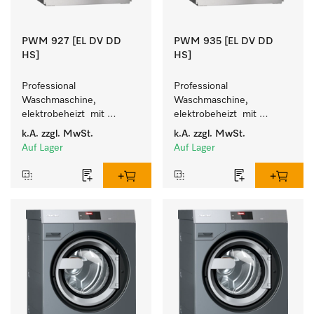
PWM 927 [EL DV DD
PWM 935 [EL DV DD
HS]
HS]
Professional 
Professional 
Waschmaschine, 
Waschmaschine, 
elektrobeheizt  mit 
elektrobeheizt  mit 
Grobschmutztrommel - 
Grobschmutztrommel - 
k.A.
zzgl. MwSt.
k.A.
zzgl. MwSt.
frei programmierbar. 
frei programmierbar. 
Auf Lager
Auf Lager
Beladungsmenge 27 kg.
Beladungsmenge 35 kg.