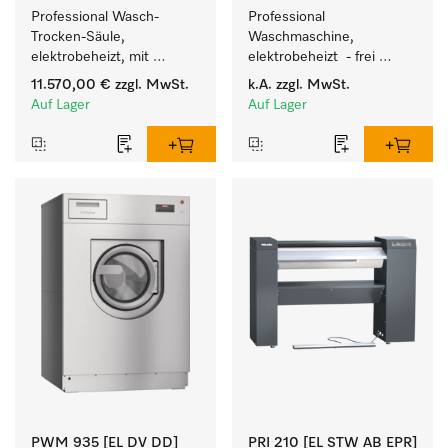
Professional Wasch-
Professional 
Trocken-Säule, 
Waschmaschine, 
elektrobeheizt, mit 
elektrobeheizt  - frei 
Laugenpumpe zum 
programmierbar. 
11.570,00 €
zzgl. MwSt.
k.A.
zzgl. MwSt.
Waschen/Trocknen auf 
Beladungsmenge 27 kg.
Auf Lager
Auf Lager
kleinstem Raum.
PWM 935 [EL DV DD]
PRI 210 [EL STW AB EPR]