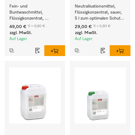
Fein- und 
Neutralisationsmittel, 
Buntwaschmittel, 
Flüssigkonzentrat, sauer, 
Flüssigkonzentrat, 
5 l zum optimalen Schutz 
mildalkalisch, 5 l zur 
der Textilien durch 
1l = 9,80 €
1l = 5,80 €
49,00 €
29,00 €
Reinigung von 
zuverlässige 
zzgl. MwSt.
zzgl. MwSt.
Buntwäsche und 
Neutralisation.
Auf Lager
Auf Lager
empfindlichen Textilien.