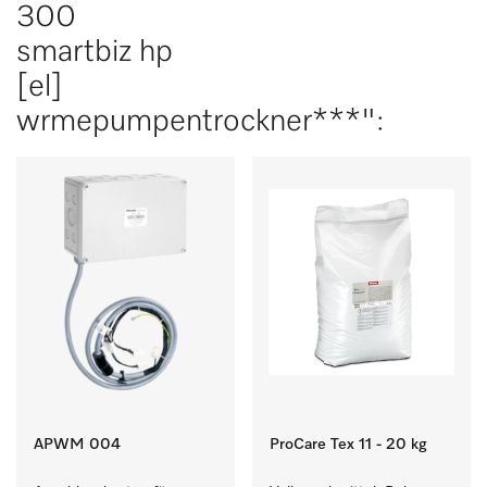
300
smartbiz hp
[el]
wrmepumpentrockner***":
APWM 004
ProCare Tex 11 - 20 kg