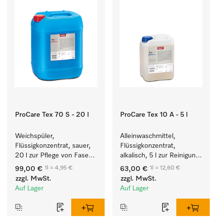
ProCare Tex 70 S - 20 l
ProCare Tex 10 A - 5 l
Weichspüler, 
Alleinwaschmittel, 
Flüssigkonzentrat, sauer, 
Flüssigkonzentrat, 
20 l zur Pflege von Fasern 
alkalisch, 5 l zur Reinigung 
für eine langfristige 
weißer Textilien und 
1l = 4,95 €
1l = 12,60 €
99,00 €
63,00 €
Geschmeidigkeit der 
farbechter Buntwäsche.
zzgl. MwSt.
zzgl. MwSt.
Textilien.
Auf Lager
Auf Lager