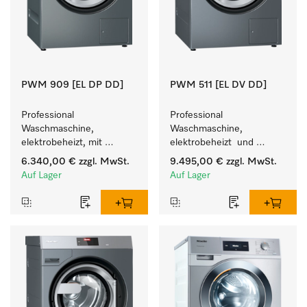
PWM 909 [EL DP DD]
PWM 511 [EL DV DD]
Professional 
Professional 
Waschmaschine, 
Waschmaschine, 
elektrobeheizt, mit 
elektrobeheizt  und 
Ablaufpumpe  und 
Waschmitteleinspülkasten, 
6.340,00 €
zzgl. MwSt.
9.495,00 €
zzgl. MwSt.
Waschmitteleinspülkasten, 
M Touch Pro.
Auf Lager
Auf Lager
M Touch Pro Plus - frei 
programmierbar.