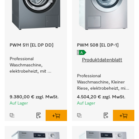
PWM 511 [EL DP DD]
PWM 508 [EL DP-1]
Professional 
Produktdatenblatt
Waschmaschine, 
elektrobeheizt, mit 
Professional 
Ablaufpumpe  und 
Waschmaschine, Kleiner 
Waschmitteleinspülkasten, 
Riese, elektrobeheizt, mit 
M Touch Pro.
Ablaufpumpe und 
9.380,00 €
zzgl. MwSt.
4.504,20 €
zzgl. MwSt.
zielgruppenspezifischen 
Auf Lager
Auf Lager
Programmen. 
Leistung 8 kg  in 49 min .