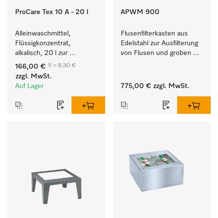
ProCare Tex 10 A - 20 l
APWM 900
Alleinwaschmittel, 
Flusenfilterkasten aus 
Flüssigkonzentrat, 
Edelstahl zur Ausfilterung 
alkalisch, 20 l zur 
von Flusen und groben 
Reinigung weißer Textilien 
Partikeln aus der Lauge. 
1l = 8,30 €
166,00 €
und farbechter 
zzgl. MwSt.
Buntwäsche.
Auf Lager
775,00 €
zzgl. MwSt.