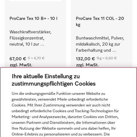
ProCare Tex 10 B+ - 10 l
ProCare Tex 11 COL - 20
kg
Waschkraftverstärker, 
Flüssigkonzentrat, 
Buntwaschmittel, Pulver, 
neutral, 10 l zur 
mildalkalisch, 20 kg zur 
wirksamen Entfernung 
Farberhaltung und 
von Fettverschmutzungen.
Reinigung von 
1l = 6,70 €
1kg = 6,60 €
67,00 €
132,00 €
Buntwäsche.
zzgl. MwSt.
zzgl. MwSt.
Auf Lager
Auf Lager
Ihre aktuelle Einstellung zu
zustimmungspflichtigen Cookies
Um die ordnungsgemäße Funktion unserer Website zu
gewährleisten, verwendet Miele unbedingt erforderliche
Cookies. Mit Ihrer Zustimmung verwenden wir auch nicht
unbedingt erforderliche Cookies und Tracking-Technologien für
Marketing- und Analysezwecke, darunter Cookies von Dritten,
unseren Partnern und Dienstleistern, die Informationen über
Ihre Nutzung der Website sammeln und uns dabei helfen, Ihr
Online-Erlebnis zu personalisieren und zu verbessern. Die