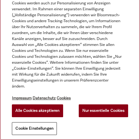
Cookies werden auch zur Personalisierung von Anzeigen
verwendet. Im Rahmen einer separaten Einwilligung
(„Vollständige Personalisierung“) verwenden wir Bloomreach-
Cookies und andere Tracking-Technologien, um Informationen
über Ihr Nutzerverhalten zu sammeln, die wir Ihrem Profil
zuordnen, um die Inhalte, die wir Ihnen über verschiedene
ProCare Tex 10 W - 20 l
ProCare Tex 10 B+ - 20 l
Kanäle anzeigen, besser auf Sie zuzuschneiden. Durch
Auswahl von „Alle Cookies akzeptieren“ stimmen Sie allen
Cookies und Technologien zu. Wenn Sie nur essenzielle
Wollwaschmittel, 
Waschkraftverstärker, 
Cookies und Technologien zulassen möchten, wählen Sie „Nur
Flüssigkonzentrat, 
Flüssigkonzentrat, 
essenzielle Cookies“. Weitere Informationen finden Sie unter
schwach sauer, 20 l zur 
neutral, 20 l zur 
„Cookie-Einstellungen“. Sie können Ihre Einwilligung jederzeit
maschinellen Reinigung 
wirksamen Entfernung 
1l = 9,05 €
1l = 6,20 €
181,00 €
124,00 €
mit Wirkung für die Zukunft widerrufen, indem Sie Ihre
von Wolle.
von Fettverschmutzungen.
zzgl. MwSt.
zzgl. MwSt.
Einwilligungseinstellungen in unserem Präferenzcenter
Auf Lager
Auf Lager
ändern.
Impressum
Datenschutz
Cookies
Alle Cookies akzeptieren
Nur essentielle Cookies
Cookie Einstellungen