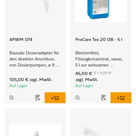
APWM 074
ProCare Tex 20 OB - 5 l
Bausatz Dosieradapter für 
Bleichmittel, 
den direkten Anschluss 
Flüssigkonzentrat, sauer, 
von Dosierpumpen, ø 9 
5 l zur wirksamen 
mm, bei bis zu 9 kg 
Entfernung von 
1l = 9,00 €
45,00 €
Füllmenge.
hartnäckigen Flecken.
105,00 €
zzgl. MwSt.
zzgl. MwSt.
Auf Lager
Auf Lager