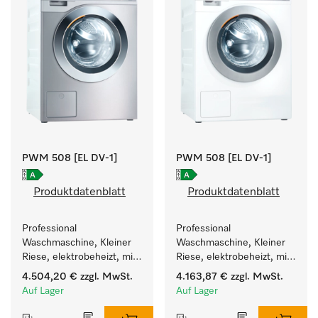
PWM 508 [EL DV-1]
PWM 508 [EL DV-1]
Produktdatenblatt
Produktdatenblatt
Professional 
Professional 
Waschmaschine, Kleiner 
Waschmaschine, Kleiner 
Riese, elektrobeheizt, mit 
Riese, elektrobeheizt, mit 
Ablaufventil und 
Ablaufventil und 
4.504,20 €
zzgl. MwSt.
4.163,87 €
zzgl. MwSt.
zielgruppenspezifischen 
zielgruppenspezifischen 
Auf Lager
Auf Lager
Programmen. 
Programmen. 
Leistung 8 kg  in 49 min .
Leistung 8 kg  in 49 min .