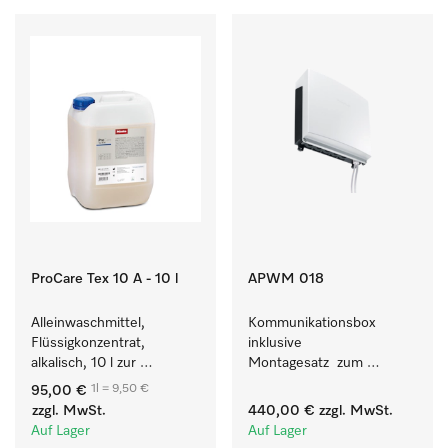
ProCare Tex 10 A - 10 l
APWM 018
Alleinwaschmittel, 
Kommunikationsbox 
Flüssigkonzentrat, 
inklusive 
alkalisch, 10 l zur 
Montagesatz  zum 
Reinigung weißer Textilien 
Verbindungsaufbau von 9 
1l = 9,50 €
95,00 €
und farbechter 
- 11 kg Waschmaschine 
zzgl. MwSt.
440,00 €
zzgl. MwSt.
Buntwäsche.
mit externen Systemen. 
Auf Lager
Auf Lager