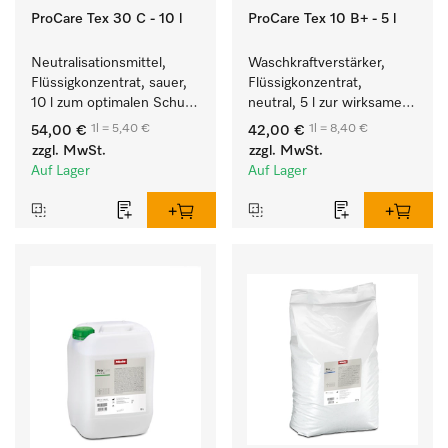
ProCare Tex 30 C - 10 l
ProCare Tex 10 B+ - 5 l
Neutralisationsmittel, 
Waschkraftverstärker, 
Flüssigkonzentrat, sauer, 
Flüssigkonzentrat, 
10 l zum optimalen Schutz 
neutral, 5 l zur wirksamen 
der Textilien durch 
Entfernung von 
1l = 5,40 €
1l = 8,40 €
54,00 €
42,00 €
zuverlässige 
Fettverschmutzungen.
zzgl. MwSt.
zzgl. MwSt.
Neutralisation.
Auf Lager
Auf Lager