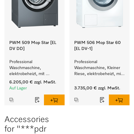
PWM 509 Mop Star [EL
PWM 506 Mop Star 60
DV DD]
[EL DV-1]
Professional 
Professional 
Waschmaschine, 
Waschmaschine, Kleiner 
elektrobeheizt, mit 
Riese, elektrobeheizt, mit 
Ablaufventil und 
Ablaufventil speziell für 
6.205,00 €
zzgl. MwSt.
Waschmitteleinspülkasten, 
die Anforderungen im 
Auf Lager
3.735,00 €
zzgl. MwSt.
M Touch Pro, für das 
Facility Management. 
Facility Management. 
Füllgewicht 6 kg.
Accessories
for "***pdr