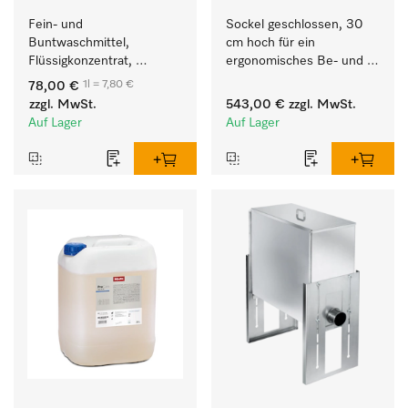
Fein- und 
Sockel geschlossen, 30 
Buntwaschmittel, 
cm hoch für ein 
Flüssigkonzentrat, 
ergonomisches Be- und 
mildalkalisch, 10 l zur 
Entladen von 
1l = 7,80 €
78,00 €
Reinigung von 
Waschmaschine und 
zzgl. MwSt.
543,00 €
zzgl. MwSt.
Buntwäsche und 
Trockner.
Auf Lager
Auf Lager
empfindlichen Textilien.