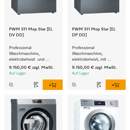
PWM 511 Mop Star [EL
PWM 511 Mop Star [EL
DV DD]
DP DD]
Professional 
Professional 
Waschmaschine, 
Waschmaschine, 
elektrobeheizt  und 
elektrobeheizt, mit 
Waschmitteleinspülkasten, 
Ablaufpumpe  und 
9.150,00 €
zzgl. MwSt.
9.150,00 €
zzgl. MwSt.
M Touch Pro, für das 
Waschmitteleinspülkasten, 
Auf Lager
Auf Lager
Facility Management. 
M Touch Pro, für das 
Facility Management. 