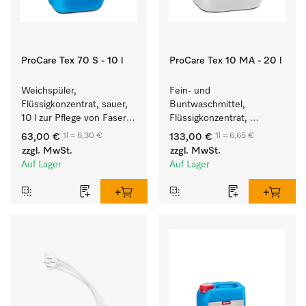
ProCare Tex 70 S - 10 l
ProCare Tex 10 MA - 20 l
Weichspüler, 
Fein- und 
Flüssigkonzentrat, sauer, 
Buntwaschmittel, 
10 l zur Pflege von Fasern 
Flüssigkonzentrat, 
für eine langfristige 
mildalkalisch, 20 l zur 
1l = 6,30 €
1l = 6,65 €
63,00 €
133,00 €
Geschmeidigkeit der 
Reinigung von 
zzgl. MwSt.
zzgl. MwSt.
Textilien.
Buntwäsche und 
Auf Lager
Auf Lager
empfindlichen Textilien.