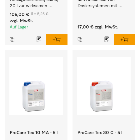
20 l zur wirksamen 
Dosiersystemen mit 
Entfernung von 
Wassereinspülung. 
1l = 5,25 €
105,00 €
hartnäckigen Flecken.
zzgl. MwSt.
Auf Lager
17,00 €
zzgl. MwSt.
ProCare Tex 10 MA - 5 l
ProCare Tex 30 C - 5 l