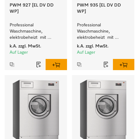
PWM 927 [EL DV DD
PWM 935 [EL DV DD
WP]
WP]
Professional 
Professional 
Waschmaschine, 
Waschmaschine, 
elektrobeheizt  mit 
elektrobeheizt  mit 
Wiegesockel - frei 
Wiegesockel - frei 
k.A.
zzgl. MwSt.
k.A.
zzgl. MwSt.
programmierbar. 
programmierbar. 
Auf Lager
Auf Lager
Beladungsmenge 27 kg.
Beladungsmenge 35 kg.