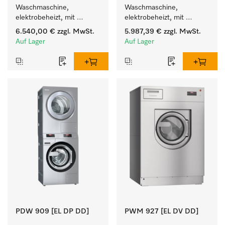
Waschmaschine, 
Waschmaschine, 
elektrobeheizt, mit 
elektrobeheizt, mit 
Ablaufpumpe  und 
Ablaufventil mit 
6.540,00 €
zzgl. MwSt.
5.987,39 €
zzgl. MwSt.
Waschmitteleinspülkasten, 
Waschmitteleinspülkasten, 
Auf Lager
Auf Lager
M Touch Pro Plus - frei 
M Touch Pro. 
programmierbar.
PDW 909 [EL DP DD]
PWM 927 [EL DV DD]