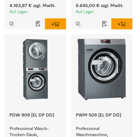
Ablaufpumpe und 
programmierbar.
4.163,87 €
zzgl. MwSt.
6.645,00 €
zzgl. MwSt.
zielgruppenspezifischen 
Auf Lager
Auf Lager
Programmen. 
Leistung 8 kg  in 49 min .
PDW 909 [EL DP DD]
PWM 509 [EL DP DD]
Professional Wasch-
Professional 
Trocken-Säule, 
Waschmaschine, 