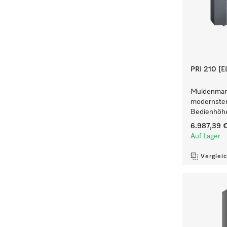
PRI 210 [
Muldenmang
modernster
Bedienhöh
6.987,39 
Auf Lager
Verglei