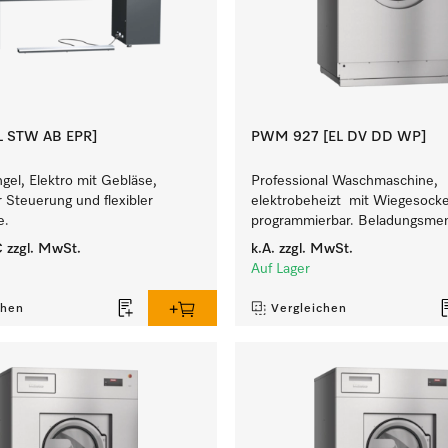
EL STW AB EPR]
PWM 927 [EL DV DD WP]
el, Elektro mit Gebläse,
Professional Waschmaschine,
 Steuerung und flexibler
elektrobeheizt mit Wiegesockel 
e.
programmierbar. Beladungsmen
€
zzgl. MwSt.
k.A.
zzgl. MwSt.
Auf Lager
chen
Vergleichen