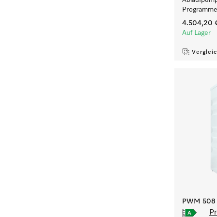
Ablaufpump
Programmen
4.504,20 
Auf Lager
Verglei
PWM 508 [
Pr