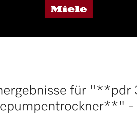
ergebnisse für "**pdr 
pumpentrockner**" - 7