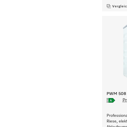
Verglei
PWM 508 [
Pr
Profession
Riese, elek