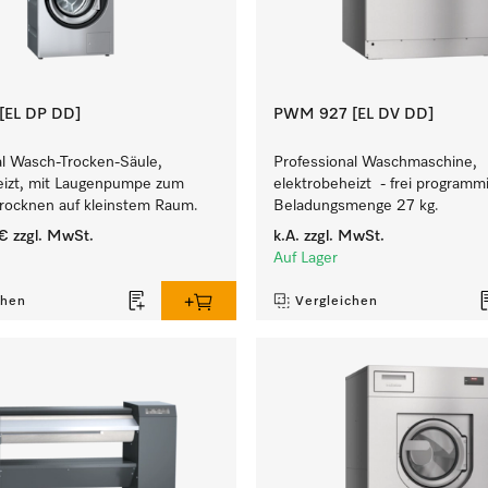
[EL DP DD]
PWM 927 [EL DV DD]
al Wasch-Trocken-Säule,
Professional Waschmaschine,
eizt, mit Laugenpumpe zum
elektrobeheizt - frei programmi
ocknen auf kleinstem Raum.
Beladungsmenge 27 kg.
 €
zzgl. MwSt.
k.A.
zzgl. MwSt.
Auf Lager
chen
Vergleichen