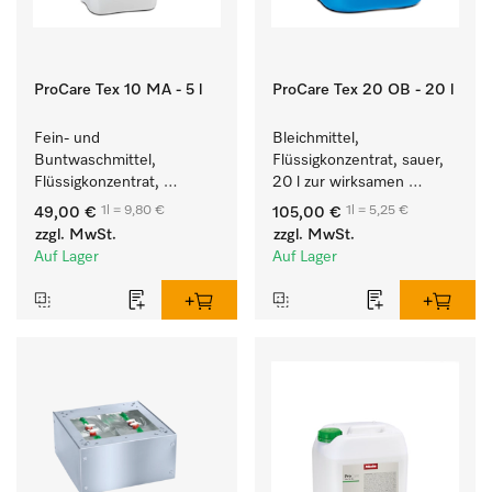
ProCare Tex 10 MA - 5 l
ProCare Tex 20 OB - 20 l
Fein- und 
Bleichmittel, 
Buntwaschmittel, 
Flüssigkonzentrat, sauer, 
Flüssigkonzentrat, 
20 l zur wirksamen 
mildalkalisch, 5 l zur 
Entfernung von 
1l = 9,80 €
1l = 5,25 €
49,00 €
105,00 €
Reinigung von 
hartnäckigen Flecken.
zzgl. MwSt.
zzgl. MwSt.
Buntwäsche und 
Auf Lager
Auf Lager
empfindlichen Textilien.