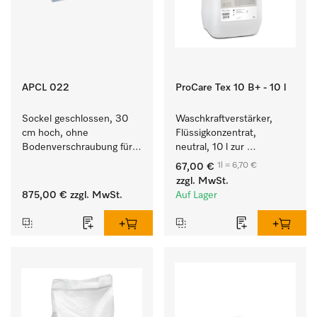
APCL 022
ProCare Tex 10 B+ - 10 l
Sockel geschlossen, 30 
Waschkraftverstärker, 
cm hoch, ohne 
Flüssigkonzentrat, 
Bodenverschraubung für 
neutral, 10 l zur 
ein ergonomisches Be- 
wirksamen Entfernung 
1l = 6,70 €
67,00 €
und Entladen von 
von Fettverschmutzungen.
zzgl. MwSt.
Waschmaschine und 
875,00 €
zzgl. MwSt.
Auf Lager
Trockner. 