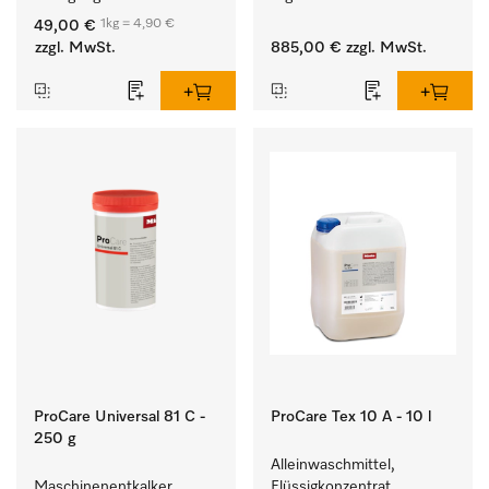
und farbechter 
Entladen von 
1kg = 4,90 €
49,00 €
Buntwäsche.
Waschmaschine und 
zzgl. MwSt.
885,00 €
zzgl. MwSt.
Trockner. 
ProCare Universal 81 C -
ProCare Tex 10 A - 10 l
250 g
Alleinwaschmittel, 
Maschinenentkalker, 
Flüssigkonzentrat, 