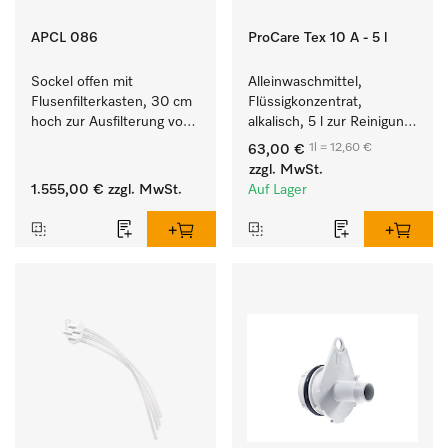
APCL 086
ProCare Tex 10 A - 5 l
Sockel offen mit 
Alleinwaschmittel, 
Flusenfilterkasten, 30 cm 
Flüssigkonzentrat, 
hoch zur Ausfilterung von 
alkalisch, 5 l zur Reinigung 
Flusen und groben 
weißer Textilien und 
1l = 12,60 €
63,00 €
Partikeln aus der Lauge.
farbechter Buntwäsche.
zzgl. MwSt.
1.555,00 €
zzgl. MwSt.
Auf Lager