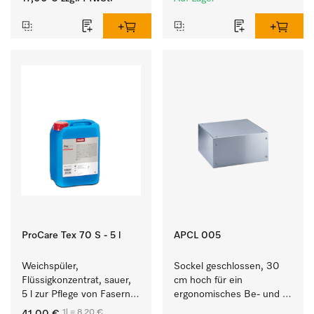
ProCare Tex 70 S - 5 l
APCL 005
Weichspüler, 
Sockel geschlossen, 30 
Flüssigkonzentrat, sauer, 
cm hoch für ein 
5 l zur Pflege von Fasern 
ergonomisches Be- und 
für eine langfristige 
Entladen von 
1l = 8,20 €