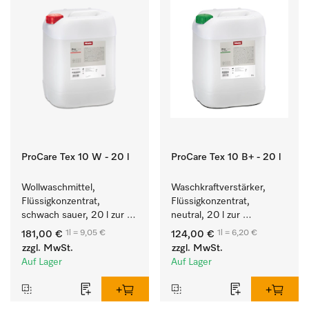
ProCare Tex 10 W - 20 l
ProCare Tex 10 B+ - 20 l
Wollwaschmittel, 
Waschkraftverstärker, 
Flüssigkonzentrat, 
Flüssigkonzentrat, 
schwach sauer, 20 l zur 
neutral, 20 l zur 
maschinellen Reinigung 
wirksamen Entfernung 
1l = 9,05 €
1l = 6,20 €
181,00 €
124,00 €
von Wolle.
von Fettverschmutzungen.
zzgl. MwSt.
zzgl. MwSt.
Auf Lager
Auf Lager