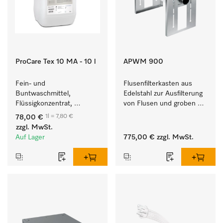
ProCare Tex 10 MA - 10 l
APWM 900
Fein- und 
Flusenfilterkasten aus 
Buntwaschmittel, 
Edelstahl zur Ausfilterung 
Flüssigkonzentrat, 
von Flusen und groben 
mildalkalisch, 10 l zur 
Partikeln aus der Lauge. 
1l = 7,80 €
78,00 €
Reinigung von 
zzgl. MwSt.
Buntwäsche und 
Auf Lager
775,00 €
zzgl. MwSt.
empfindlichen Textilien.