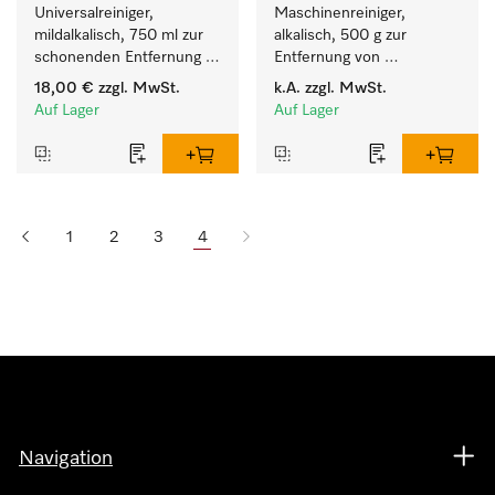
Universalreiniger, 
Maschinenreiniger, 
mildalkalisch, 750 ml zur 
alkalisch, 500 g zur 
schonenden Entfernung 
Entfernung von 
von Fettrückständen und 
hartnäckigen 
18,00 €
zzgl. MwSt.
k.A.
zzgl. MwSt.
Schmutz.
Stärkebelägen.
Auf Lager
Auf Lager
1
2
3
4
Navigation