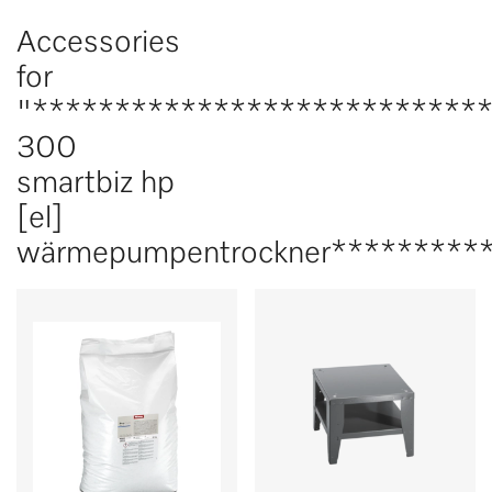
Accessories
for
"***************************
300
smartbiz hp
[el]
wärmepumpentrockner*********