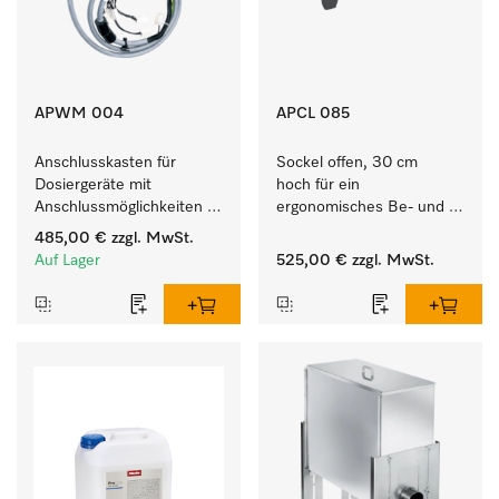
APWM 004
APCL 085
Anschlusskasten für 
Sockel offen, 30 cm 
Dosiergeräte mit 
hoch für ein 
Anschlussmöglichkeiten 
ergonomisches Be- und 
für maximal 6 
Entladen von 
485,00 €
zzgl. MwSt.
Dosierpumpen.
Waschmaschine und 
Auf Lager
525,00 €
zzgl. MwSt.
Trockner. 