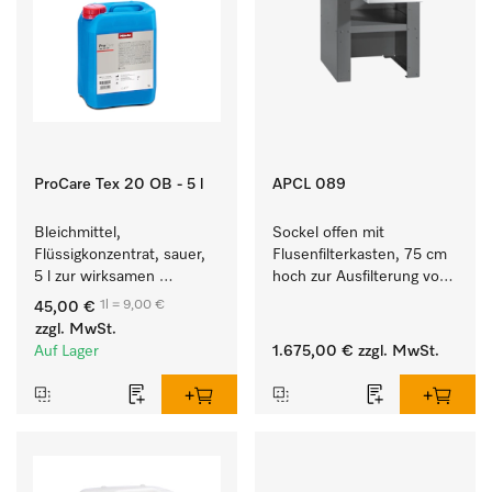
ProCare Tex 20 OB - 5 l
APCL 089
Bleichmittel, 
Sockel offen mit 
Flüssigkonzentrat, sauer, 
Flusenfilterkasten, 75 cm 
5 l zur wirksamen 
hoch zur Ausfilterung von 
Entfernung von 
Flusen und groben 
1l = 9,00 €
45,00 €
hartnäckigen Flecken.
Partikeln aus der Lauge.
zzgl. MwSt.
Auf Lager
1.675,00 €
zzgl. MwSt.