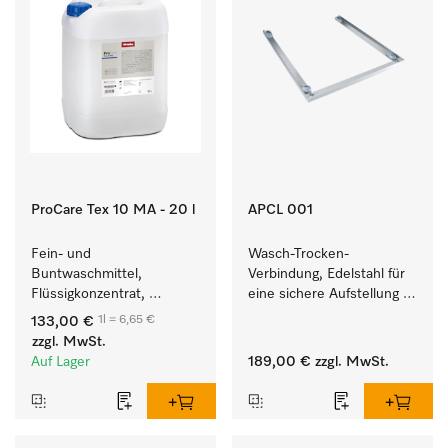
ProCare Tex 10 MA - 20 l
APCL 001
Fein- und 
Wasch-Trocken-
Buntwaschmittel, 
Verbindung, Edelstahl für 
Flüssigkonzentrat, 
eine sichere Aufstellung 
mildalkalisch, 20 l zur 
zu einer Wasch-Trocken-
1l = 6,65 €
133,00 €
Reinigung von 
Säule.
zzgl. MwSt.
Buntwäsche und 
Auf Lager
189,00 €
zzgl. MwSt.
empfindlichen Textilien.