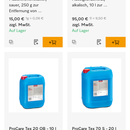
sauer, 250 g zur 
alkalisch, 10 l zur 
Entfernung von 
Reinigung weißer Textilien 
hartnäckigen 
und farbechter 
1g = 0,06 €
1l = 9,50 €
15,00 €
95,00 €
Kalkablagerungen.
Buntwäsche.
zzgl. MwSt.
zzgl. MwSt.
Auf Lager
Auf Lager
ProCare Tex 20 OB - 10 l
ProCare Tex 70 S - 20 l