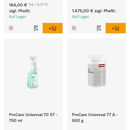
weißen Textilien und 
Flusen und groben 
1kg = 8,20 €
164,00 €
farbechter Buntwäsche.
Partikeln aus der Lauge.
zzgl. MwSt.
1.675,00 €
zzgl. MwSt.
Auf Lager
Auf Lager
ProCare Universal 70 ST -
ProCare Universal 77 A -
750 ml
500 g