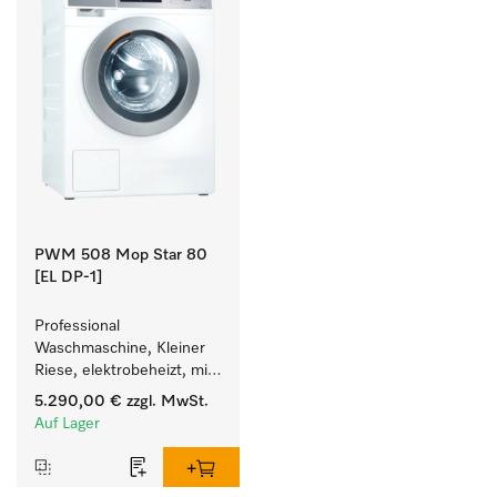
PWM 508 Mop Star 80
[EL DP-1]
Professional 
Waschmaschine, Kleiner 
Riese, elektrobeheizt, mit 
Ablaufpumpe speziell für 
5.290,00 €
zzgl. MwSt.
die Anforderungen im 
Auf Lager
Facility Management. 
Füllgewicht 8 kg.