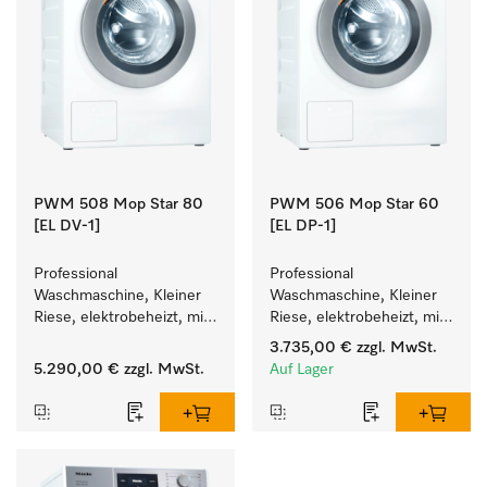
PWM 508 Mop Star 80
PWM 506 Mop Star 60
[EL DV-1]
[EL DP-1]
Professional 
Professional 
Waschmaschine, Kleiner 
Waschmaschine, Kleiner 
Riese, elektrobeheizt, mit 
Riese, elektrobeheizt, mit 
Ablaufventil speziell für 
Ablaufpumpe speziell für 
3.735,00 €
zzgl. MwSt.
die Anforderungen im 
die Anforderungen im 
5.290,00 €
zzgl. MwSt.
Auf Lager
Facility Management. 
Facility Management. 
Füllgewicht 8 kg.
Füllgewicht 6 kg.