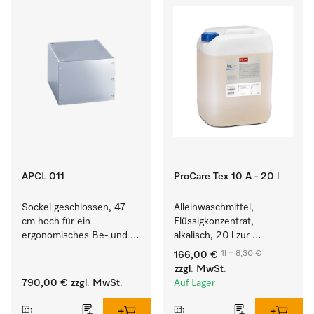
APCL 011
ProCare Tex 10 A - 20 l
Sockel geschlossen, 47 
Alleinwaschmittel, 
cm hoch für ein 
Flüssigkonzentrat, 
ergonomisches Be- und 
alkalisch, 20 l zur 
Entladen von 
Reinigung weißer Textilien 
1l = 8,30 €
166,00 €
Waschmaschine und 
und farbechter 
zzgl. MwSt.
Trockner.
Buntwäsche.
790,00 €
zzgl. MwSt.
Auf Lager