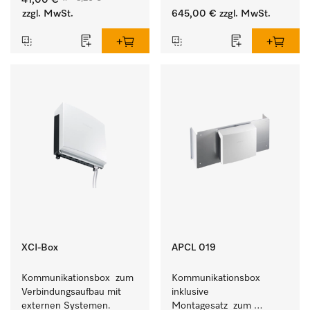
41,00 €
Geschmeidigkeit der 
Waschmaschine und 
zzgl. MwSt.
645,00 €
zzgl. MwSt.
Textilien.
Trockner.
XCI-Box
APCL 019
Kommunikationsbox  zum 
Kommunikationsbox 
Verbindungsaufbau mit 
inklusive 
externen Systemen.
Montagesatz  zum 