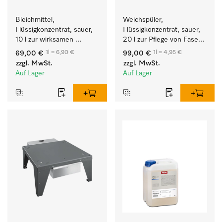
Bleichmittel, 
Weichspüler, 
Flüssigkonzentrat, sauer, 
Flüssigkonzentrat, sauer, 
10 l zur wirksamen 
20 l zur Pflege von Fasern 
Entfernung von 
für eine langfristige 
1l = 6,90 €
1l = 4,95 €
69,00 €
99,00 €
hartnäckigen Flecken.
Geschmeidigkeit der 
zzgl. MwSt.
zzgl. MwSt.
Textilien.
Auf Lager
Auf Lager