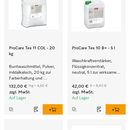
ProCare Tex 11 COL - 20
ProCare Tex 10 B+ - 5 l
kg
Waschkraftverstärker, 
Buntwaschmittel, Pulver, 
Flüssigkonzentrat, 
mildalkalisch, 20 kg zur 
neutral, 5 l zur wirksamen 
Farberhaltung und 
Entfernung von 
Reinigung von 
Fettverschmutzungen.
1kg = 6,60 €
1l = 8,40 €
132,00 €
42,00 €
Buntwäsche.
zzgl. MwSt.
zzgl. MwSt.
Auf Lager
Auf Lager