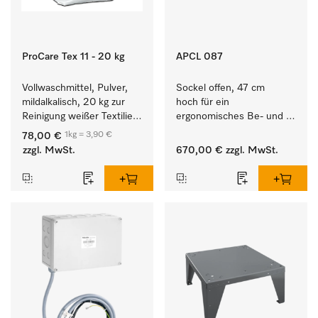
ProCare Tex 11 - 20 kg
APCL 087
Vollwaschmittel, Pulver, 
Sockel offen, 47 cm 
mildalkalisch, 20 kg zur 
hoch für ein 
Reinigung weißer Textilien 
ergonomisches Be- und 
und farbechter 
Entladen von 
1kg = 3,90 €
78,00 €
Buntwäsche.
Waschmaschine und 
zzgl. MwSt.
670,00 €
zzgl. MwSt.
Trockner. 