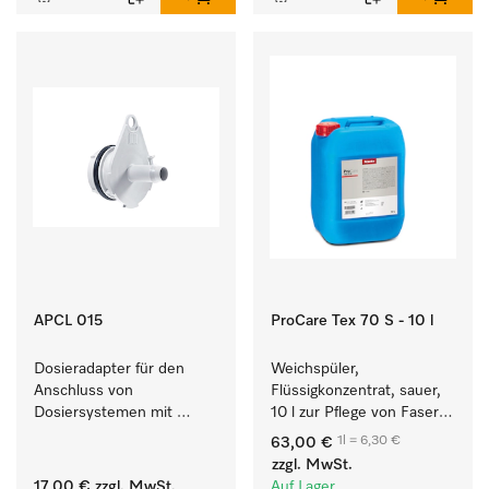
APCL 015
ProCare Tex 70 S - 10 l
Dosieradapter für den 
Weichspüler, 
Anschluss von 
Flüssigkonzentrat, sauer, 
Dosiersystemen mit 
10 l zur Pflege von Fasern 
Wassereinspülung. 
für eine langfristige 
1l = 6,30 €
63,00 €
Geschmeidigkeit der 
zzgl. MwSt.
Textilien.
17,00 €
zzgl. MwSt.
Auf Lager