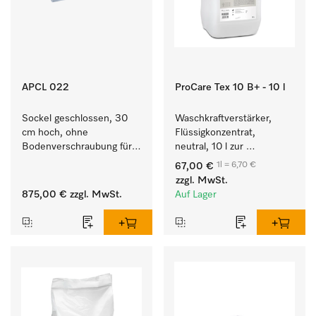
APCL 022
ProCare Tex 10 B+ - 10 l
Sockel geschlossen, 30 
Waschkraftverstärker, 
cm hoch, ohne 
Flüssigkonzentrat, 
Bodenverschraubung für 
neutral, 10 l zur 
ein ergonomisches Be- 
wirksamen Entfernung 
1l = 6,70 €
67,00 €
und Entladen von 
von Fettverschmutzungen.
zzgl. MwSt.
Waschmaschine und 
875,00 €
zzgl. MwSt.
Auf Lager
Trockner. 