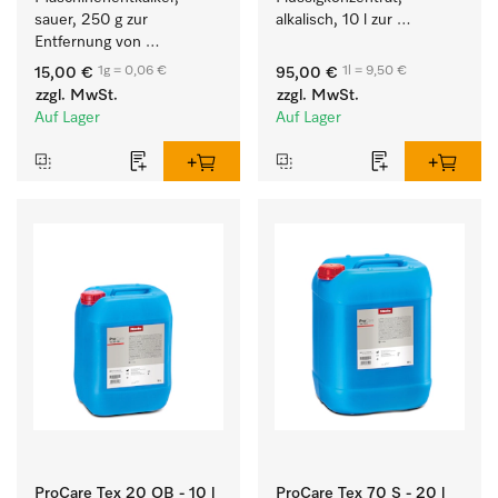
sauer, 250 g zur 
alkalisch, 10 l zur 
Entfernung von 
Reinigung weißer Textilien 
hartnäckigen 
und farbechter 
1g = 0,06 €
1l = 9,50 €
15,00 €
95,00 €
Kalkablagerungen.
Buntwäsche.
zzgl. MwSt.
zzgl. MwSt.
Auf Lager
Auf Lager
ProCare Tex 20 OB - 10 l
ProCare Tex 70 S - 20 l