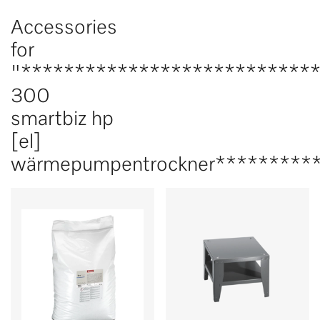
Accessories
for
"***************************
300
smartbiz hp
[el]
wärmepumpentrockner*********