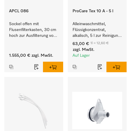
APCL 086
ProCare Tex 10 A - 5 l
Sockel offen mit 
Alleinwaschmittel, 
Flusenfilterkasten, 30 cm 
Flüssigkonzentrat, 
hoch zur Ausfilterung von 
alkalisch, 5 l zur Reinigung 
Flusen und groben 
weißer Textilien und 
1l = 12,60 €
63,00 €
Partikeln aus der Lauge.
farbechter Buntwäsche.
zzgl. MwSt.
1.555,00 €
zzgl. MwSt.
Auf Lager