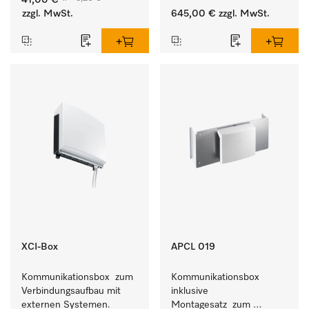
41,00 €
Geschmeidigkeit der 
Waschmaschine und 
zzgl. MwSt.
645,00 €
zzgl. MwSt.
Textilien.
Trockner.
XCI-Box
APCL 019
Kommunikationsbox  zum 
Kommunikationsbox 
Verbindungsaufbau mit 
inklusive 
externen Systemen.
Montagesatz  zum 