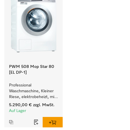
PWM 508 Mop Star 80
[EL DP-1]
Professional 
Waschmaschine, Kleiner 
Riese, elektrobeheizt, mit 
Ablaufpumpe speziell für 
5.290,00 €
zzgl. MwSt.
die Anforderungen im 
Auf Lager
Facility Management. 
Füllgewicht 8 kg.