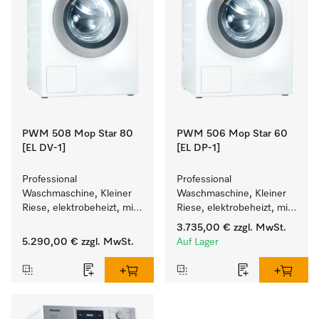
PWM 508 Mop Star 80
PWM 506 Mop Star 60
[EL DV-1]
[EL DP-1]
Professional 
Professional 
Waschmaschine, Kleiner 
Waschmaschine, Kleiner 
Riese, elektrobeheizt, mit 
Riese, elektrobeheizt, mit 
Ablaufventil speziell für 
Ablaufpumpe speziell für 
3.735,00 €
zzgl. MwSt.
die Anforderungen im 
die Anforderungen im 
5.290,00 €
zzgl. MwSt.
Auf Lager
Facility Management. 
Facility Management. 
Füllgewicht 8 kg.
Füllgewicht 6 kg.