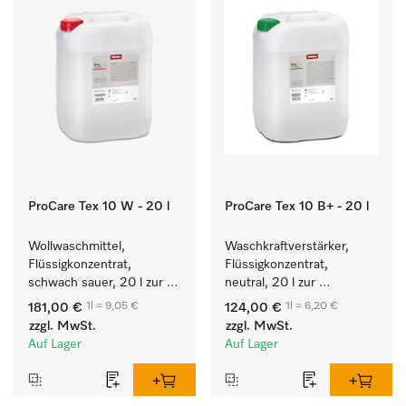
ProCare Tex 10 W - 20 l
ProCare Tex 10 B+ - 20 l
Wollwaschmittel, 
Waschkraftverstärker, 
Flüssigkonzentrat, 
Flüssigkonzentrat, 
schwach sauer, 20 l zur 
neutral, 20 l zur 
maschinellen Reinigung 
wirksamen Entfernung 
1l = 9,05 €
1l = 6,20 €
181,00 €
124,00 €
von Wolle.
von Fettverschmutzungen.
zzgl. MwSt.
zzgl. MwSt.
Auf Lager
Auf Lager