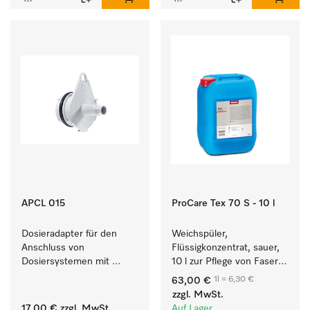
APCL 015
ProCare Tex 70 S - 10 l
Dosieradapter für den 
Weichspüler, 
Anschluss von 
Flüssigkonzentrat, sauer, 
Dosiersystemen mit 
10 l zur Pflege von Fasern 
Wassereinspülung. 
für eine langfristige 
1l = 6,30 €
63,00 €
Geschmeidigkeit der 
zzgl. MwSt.
Textilien.
17,00 €
zzgl. MwSt.
Auf Lager