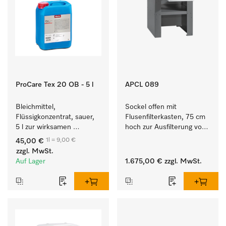
ProCare Tex 20 OB - 5 l
APCL 089
Bleichmittel, 
Sockel offen mit 
Flüssigkonzentrat, sauer, 
Flusenfilterkasten, 75 cm 
5 l zur wirksamen 
hoch zur Ausfilterung von 
Entfernung von 
Flusen und groben 
1l = 9,00 €
45,00 €
hartnäckigen Flecken.
Partikeln aus der Lauge.
zzgl. MwSt.
Auf Lager
1.675,00 €
zzgl. MwSt.