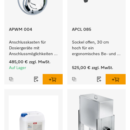
APWM 004
APCL 085
Anschlusskasten für 
Sockel offen, 30 cm 
Dosiergeräte mit 
hoch für ein 
Anschlussmöglichkeiten 
ergonomisches Be- und 
für maximal 6 
Entladen von 
485,00 €
zzgl. MwSt.
Dosierpumpen.
Waschmaschine und 
Auf Lager
525,00 €
zzgl. MwSt.
Trockner. 