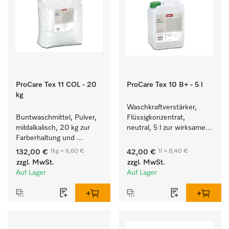
ProCare Tex 11 COL - 20
ProCare Tex 10 B+ - 5 l
kg
Waschkraftverstärker, 
Buntwaschmittel, Pulver, 
Flüssigkonzentrat, 
mildalkalisch, 20 kg zur 
neutral, 5 l zur wirksamen 
Farberhaltung und 
Entfernung von 
Reinigung von 
Fettverschmutzungen.
1kg = 6,60 €
1l = 8,40 €
132,00 €
42,00 €
Buntwäsche.
zzgl. MwSt.
zzgl. MwSt.
Auf Lager
Auf Lager