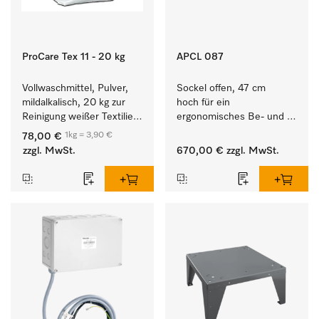
ProCare Tex 11 - 20 kg
APCL 087
Vollwaschmittel, Pulver, 
Sockel offen, 47 cm 
mildalkalisch, 20 kg zur 
hoch für ein 
Reinigung weißer Textilien 
ergonomisches Be- und 
und farbechter 
Entladen von 
1kg = 3,90 €
78,00 €
Buntwäsche.
Waschmaschine und 
zzgl. MwSt.
670,00 €
zzgl. MwSt.
Trockner. 