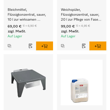
Bleichmittel, 
Weichspüler, 
Flüssigkonzentrat, sauer, 
Flüssigkonzentrat, sauer, 
10 l zur wirksamen 
20 l zur Pflege von Fasern 
Entfernung von 
für eine langfristige 
1l = 6,90 €
1l = 4,95 €
69,00 €
99,00 €
hartnäckigen Flecken.
Geschmeidigkeit der 
zzgl. MwSt.
zzgl. MwSt.
Textilien.
Auf Lager
Auf Lager