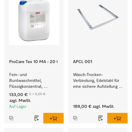
ProCare Tex 10 MA - 20 l
APCL 001
Fein- und 
Wasch-Trocken-
Buntwaschmittel, 
Verbindung, Edelstahl für 
Flüssigkonzentrat, 
eine sichere Aufstellung 
mildalkalisch, 20 l zur 
zu einer Wasch-Trocken-
1l = 6,65 €
133,00 €
Reinigung von 
Säule.
zzgl. MwSt.
Buntwäsche und 
Auf Lager
189,00 €
zzgl. MwSt.
empfindlichen Textilien.