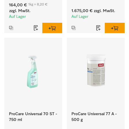
weißen Textilien und 
Flusen und groben 
1kg = 8,20 €
164,00 €
farbechter Buntwäsche.
Partikeln aus der Lauge.
zzgl. MwSt.
1.675,00 €
zzgl. MwSt.
Auf Lager
Auf Lager
ProCare Universal 70 ST -
ProCare Universal 77 A -
750 ml
500 g