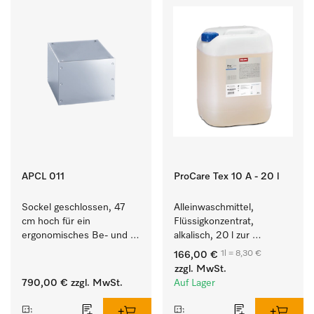
APCL 011
ProCare Tex 10 A - 20 l
Sockel geschlossen, 47 
Alleinwaschmittel, 
cm hoch für ein 
Flüssigkonzentrat, 
ergonomisches Be- und 
alkalisch, 20 l zur 
Entladen von 
Reinigung weißer Textilien 
1l = 8,30 €
166,00 €
Waschmaschine und 
und farbechter 
zzgl. MwSt.
Trockner.
Buntwäsche.
790,00 €
zzgl. MwSt.
Auf Lager