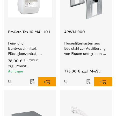
ProCare Tex 10 MA - 10 l
APWM 900
Fein- und 
Flusenfilterkasten aus 
Buntwaschmittel, 
Edelstahl zur Ausfilterung 
Flüssigkonzentrat, 
von Flusen und groben 
mildalkalisch, 10 l zur 
Partikeln aus der Lauge. 
1l = 7,80 €
78,00 €
Reinigung von 
zzgl. MwSt.
Buntwäsche und 
Auf Lager
775,00 €
zzgl. MwSt.
empfindlichen Textilien.