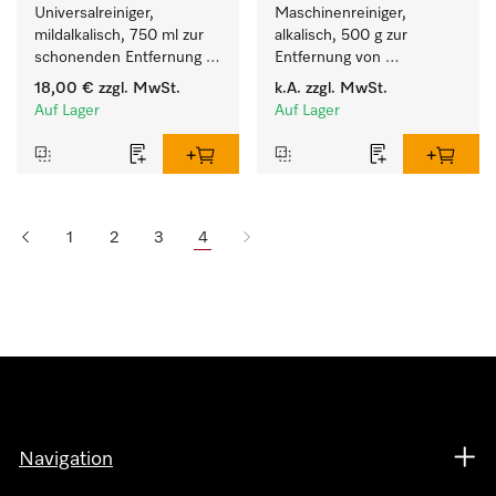
Universalreiniger, 
Maschinenreiniger, 
mildalkalisch, 750 ml zur 
alkalisch, 500 g zur 
schonenden Entfernung 
Entfernung von 
von Fettrückständen und 
hartnäckigen 
18,00 €
zzgl. MwSt.
k.A.
zzgl. MwSt.
Schmutz.
Stärkebelägen.
Auf Lager
Auf Lager
1
2
3
4
Navigation