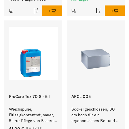
ProCare Tex 70 S - 5 l
APCL 005
Weichspüler, 
Sockel geschlossen, 30 
Flüssigkonzentrat, sauer, 
cm hoch für ein 
5 l zur Pflege von Fasern 
ergonomisches Be- und 
für eine langfristige 
Entladen von 
1l = 8,20 €