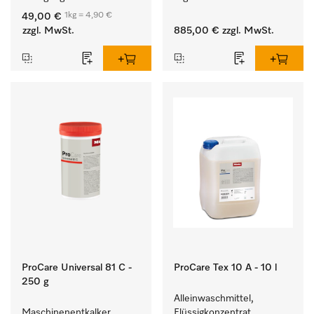
und farbechter 
Entladen von 
1kg = 4,90 €
49,00 €
Buntwäsche.
Waschmaschine und 
zzgl. MwSt.
885,00 €
zzgl. MwSt.
Trockner. 
ProCare Universal 81 C -
ProCare Tex 10 A - 10 l
250 g
Alleinwaschmittel, 
Maschinenentkalker, 
Flüssigkonzentrat, 