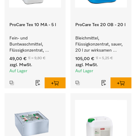
ProCare Tex 10 MA - 5 l
ProCare Tex 20 OB - 20 l
Fein- und 
Bleichmittel, 
Buntwaschmittel, 
Flüssigkonzentrat, sauer, 
Flüssigkonzentrat, 
20 l zur wirksamen 
mildalkalisch, 5 l zur 
Entfernung von 
1l = 9,80 €
1l = 5,25 €
49,00 €
105,00 €
Reinigung von 
hartnäckigen Flecken.
zzgl. MwSt.
zzgl. MwSt.
Buntwäsche und 
Auf Lager
Auf Lager
empfindlichen Textilien.