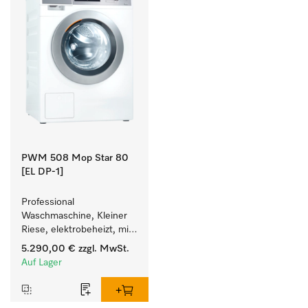
PWM 508 Mop Star 80
[EL DP-1]
Professional 
Waschmaschine, Kleiner 
Riese, elektrobeheizt, mit 
Ablaufpumpe speziell für 
5.290,00 €
zzgl. MwSt.
die Anforderungen im 
Auf Lager
Facility Management. 
Füllgewicht 8 kg.