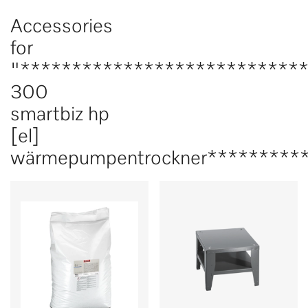
Accessories
for
"***************************
300
smartbiz hp
[el]
wärmepumpentrockner*********