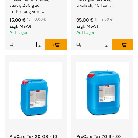
sauer, 250 g zur 
alkalisch, 10 l zur 
Entfernung von 
Reinigung weißer Textilien 
hartnäckigen 
und farbechter 
1g = 0,06 €
1l = 9,50 €
15,00 €
95,00 €
Kalkablagerungen.
Buntwäsche.
zzgl. MwSt.
zzgl. MwSt.
Auf Lager
Auf Lager
ProCare Tex 20 OB - 10 l
ProCare Tex 70 S - 20 l