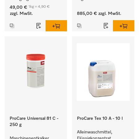
und farbechter 
Entladen von 
1kg = 4,90 €
49,00 €
Buntwäsche.
Waschmaschine und 
zzgl. MwSt.
885,00 €
zzgl. MwSt.
Trockner. 
ProCare Universal 81 C -
ProCare Tex 10 A - 10 l
250 g
Alleinwaschmittel, 
Maschinenentkalker, 
Flüssigkonzentrat, 