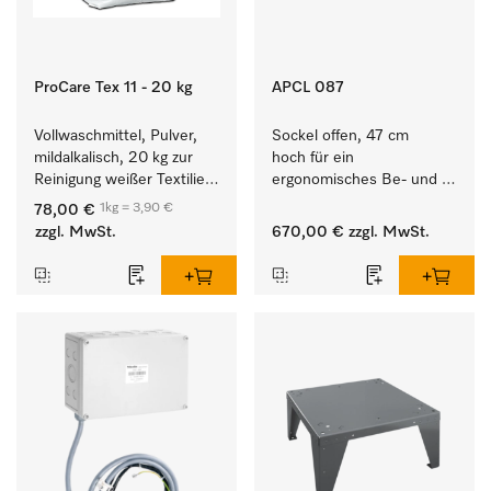
ProCare Tex 11 - 20 kg
APCL 087
Vollwaschmittel, Pulver, 
Sockel offen, 47 cm 
mildalkalisch, 20 kg zur 
hoch für ein 
Reinigung weißer Textilien 
ergonomisches Be- und 
und farbechter 
Entladen von 
1kg = 3,90 €
78,00 €
Buntwäsche.
Waschmaschine und 
zzgl. MwSt.
670,00 €
zzgl. MwSt.
Trockner. 