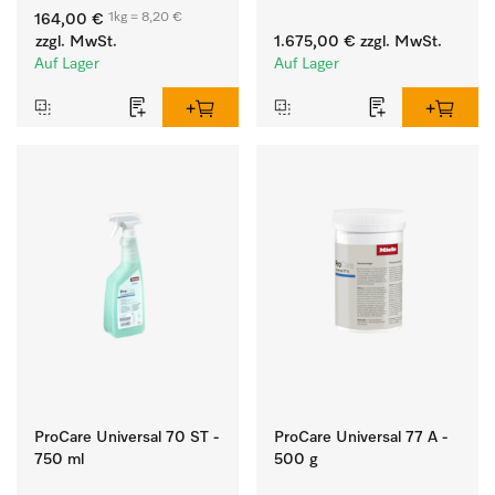
weißen Textilien und 
Flusen und groben 
1kg = 8,20 €
164,00 €
farbechter Buntwäsche.
Partikeln aus der Lauge.
zzgl. MwSt.
1.675,00 €
zzgl. MwSt.
Auf Lager
Auf Lager
ProCare Universal 70 ST -
ProCare Universal 77 A -
750 ml
500 g