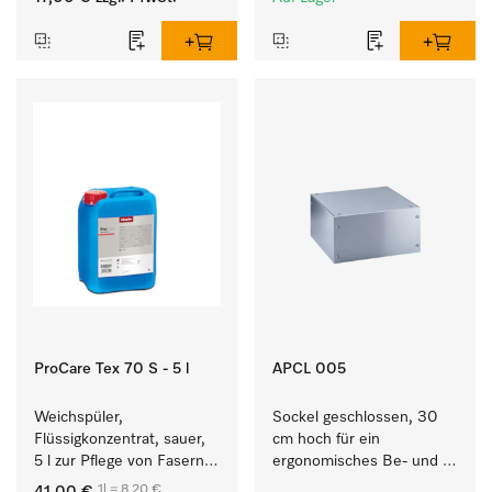
ProCare Tex 70 S - 5 l
APCL 005
Weichspüler, 
Sockel geschlossen, 30 
Flüssigkonzentrat, sauer, 
cm hoch für ein 
5 l zur Pflege von Fasern 
ergonomisches Be- und 
für eine langfristige 
Entladen von 
1l = 8,20 €