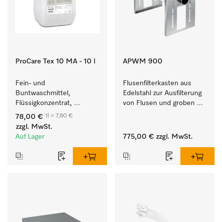
ProCare Tex 10 MA - 10 l
APWM 900
Fein- und 
Flusenfilterkasten aus 
Buntwaschmittel, 
Edelstahl zur Ausfilterung 
Flüssigkonzentrat, 
von Flusen und groben 
mildalkalisch, 10 l zur 
Partikeln aus der Lauge. 
1l = 7,80 €
78,00 €
Reinigung von 
zzgl. MwSt.
Buntwäsche und 
Auf Lager
775,00 €
zzgl. MwSt.
empfindlichen Textilien.