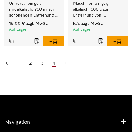
Universalreiniger, 
Maschinenreiniger, 
mildalkalisch, 750 ml zur 
alkalisch, 500 g zur 
schonenden Entfernung 
Entfernung von 
von Fettrückständen und 
hartnäckigen 
18,00 €
zzgl. MwSt.
k.A.
zzgl. MwSt.
Schmutz.
Stärkebelägen.
Auf Lager
Auf Lager
1
2
3
4
Navigation