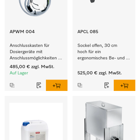
APWM 004
APCL 085
Anschlusskasten für 
Sockel offen, 30 cm 
Dosiergeräte mit 
hoch für ein 
Anschlussmöglichkeiten 
ergonomisches Be- und 
für maximal 6 
Entladen von 
485,00 €
zzgl. MwSt.
Dosierpumpen.
Waschmaschine und 
Auf Lager
525,00 €
zzgl. MwSt.
Trockner. 