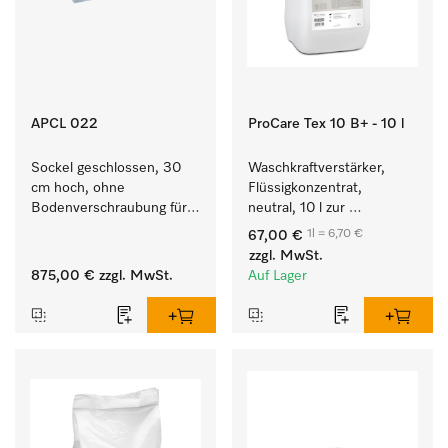
APCL 022
ProCare Tex 10 B+ - 10 l
Sockel geschlossen, 30 
Waschkraftverstärker, 
cm hoch, ohne 
Flüssigkonzentrat, 
Bodenverschraubung für 
neutral, 10 l zur 
ein ergonomisches Be- 
wirksamen Entfernung 
1l = 6,70 €
67,00 €
und Entladen von 
von Fettverschmutzungen.
zzgl. MwSt.
Waschmaschine und 
875,00 €
zzgl. MwSt.
Auf Lager
Trockner. 