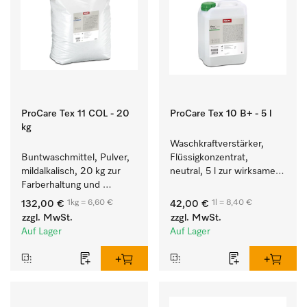
ProCare Tex 11 COL - 20
ProCare Tex 10 B+ - 5 l
kg
Waschkraftverstärker, 
Buntwaschmittel, Pulver, 
Flüssigkonzentrat, 
mildalkalisch, 20 kg zur 
neutral, 5 l zur wirksamen 
Farberhaltung und 
Entfernung von 
Reinigung von 
Fettverschmutzungen.
1kg = 6,60 €
1l = 8,40 €
132,00 €
42,00 €
Buntwäsche.
zzgl. MwSt.
zzgl. MwSt.
Auf Lager
Auf Lager