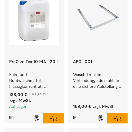
ProCare Tex 10 MA - 20 l
APCL 001
Fein- und 
Wasch-Trocken-
Buntwaschmittel, 
Verbindung, Edelstahl für 
Flüssigkonzentrat, 
eine sichere Aufstellung 
mildalkalisch, 20 l zur 
zu einer Wasch-Trocken-
1l = 6,65 €
133,00 €
Reinigung von 
Säule.
zzgl. MwSt.
Buntwäsche und 
Auf Lager
189,00 €
zzgl. MwSt.
empfindlichen Textilien.