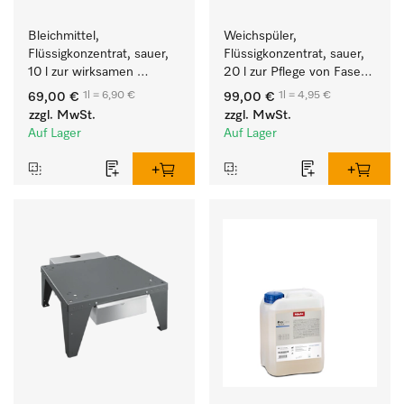
Bleichmittel, 
Weichspüler, 
Flüssigkonzentrat, sauer, 
Flüssigkonzentrat, sauer, 
10 l zur wirksamen 
20 l zur Pflege von Fasern 
Entfernung von 
für eine langfristige 
1l = 6,90 €
1l = 4,95 €
69,00 €
99,00 €
hartnäckigen Flecken.
Geschmeidigkeit der 
zzgl. MwSt.
zzgl. MwSt.
Textilien.
Auf Lager
Auf Lager