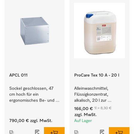
APCL 011
ProCare Tex 10 A - 20 l
Sockel geschlossen, 47 
Alleinwaschmittel, 
cm hoch für ein 
Flüssigkonzentrat, 
ergonomisches Be- und 
alkalisch, 20 l zur 
Entladen von 
Reinigung weißer Textilien 
1l = 8,30 €
166,00 €
Waschmaschine und 
und farbechter 
zzgl. MwSt.
Trockner.
Buntwäsche.
790,00 €
zzgl. MwSt.
Auf Lager