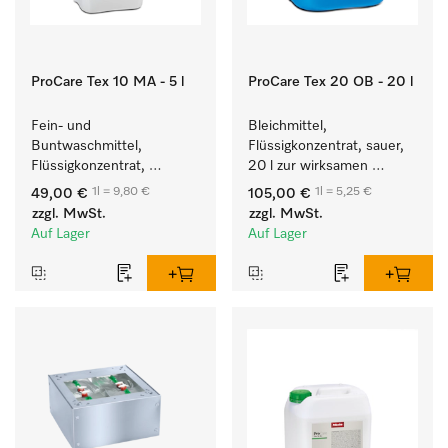
ProCare Tex 10 MA - 5 l
ProCare Tex 20 OB - 20 l
Fein- und 
Bleichmittel, 
Buntwaschmittel, 
Flüssigkonzentrat, sauer, 
Flüssigkonzentrat, 
20 l zur wirksamen 
mildalkalisch, 5 l zur 
Entfernung von 
1l = 9,80 €
1l = 5,25 €
49,00 €
105,00 €
Reinigung von 
hartnäckigen Flecken.
zzgl. MwSt.
zzgl. MwSt.
Buntwäsche und 
Auf Lager
Auf Lager
empfindlichen Textilien.