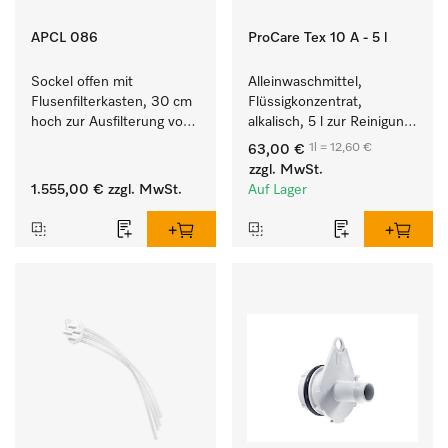
APCL 086
ProCare Tex 10 A - 5 l
Sockel offen mit 
Alleinwaschmittel, 
Flusenfilterkasten, 30 cm 
Flüssigkonzentrat, 
hoch zur Ausfilterung von 
alkalisch, 5 l zur Reinigung 
Flusen und groben 
weißer Textilien und 
1l = 12,60 €
63,00 €
Partikeln aus der Lauge.
farbechter Buntwäsche.
zzgl. MwSt.
1.555,00 €
zzgl. MwSt.
Auf Lager