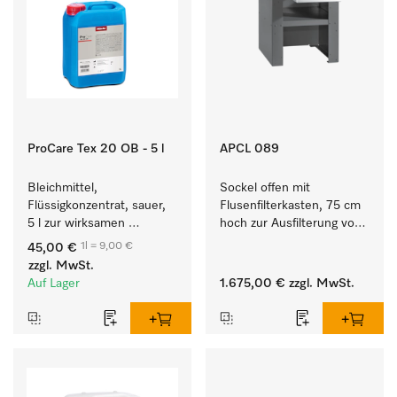
ProCare Tex 20 OB - 5 l
APCL 089
Bleichmittel, 
Sockel offen mit 
Flüssigkonzentrat, sauer, 
Flusenfilterkasten, 75 cm 
5 l zur wirksamen 
hoch zur Ausfilterung von 
Entfernung von 
Flusen und groben 
1l = 9,00 €
45,00 €
hartnäckigen Flecken.
Partikeln aus der Lauge.
zzgl. MwSt.
Auf Lager
1.675,00 €
zzgl. MwSt.