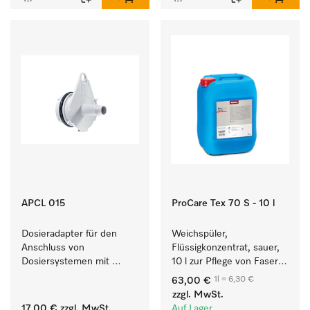
APCL 015
ProCare Tex 70 S - 10 l
Dosieradapter für den 
Weichspüler, 
Anschluss von 
Flüssigkonzentrat, sauer, 
Dosiersystemen mit 
10 l zur Pflege von Fasern 
Wassereinspülung. 
für eine langfristige 
1l = 6,30 €
63,00 €
Geschmeidigkeit der 
zzgl. MwSt.
Textilien.
17,00 €
zzgl. MwSt.
Auf Lager