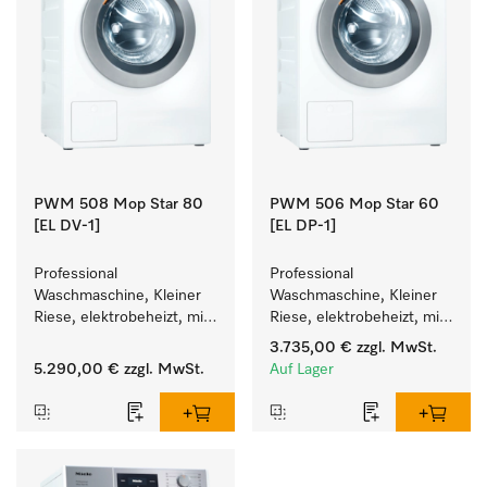
PWM 508 Mop Star 80
PWM 506 Mop Star 60
[EL DV-1]
[EL DP-1]
Professional 
Professional 
Waschmaschine, Kleiner 
Waschmaschine, Kleiner 
Riese, elektrobeheizt, mit 
Riese, elektrobeheizt, mit 
Ablaufventil speziell für 
Ablaufpumpe speziell für 
3.735,00 €
zzgl. MwSt.
die Anforderungen im 
die Anforderungen im 
5.290,00 €
zzgl. MwSt.
Auf Lager
Facility Management. 
Facility Management. 
Füllgewicht 8 kg.
Füllgewicht 6 kg.