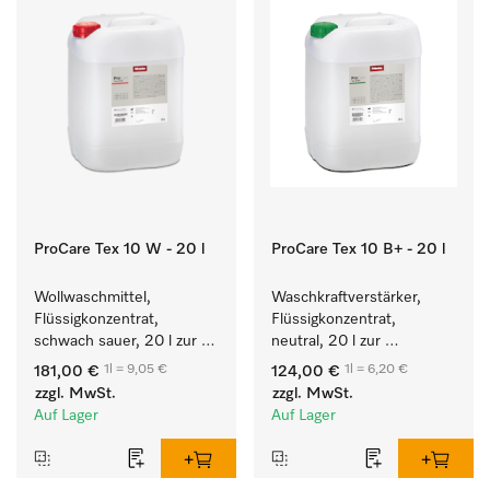
ProCare Tex 10 W - 20 l
ProCare Tex 10 B+ - 20 l
Wollwaschmittel, 
Waschkraftverstärker, 
Flüssigkonzentrat, 
Flüssigkonzentrat, 
schwach sauer, 20 l zur 
neutral, 20 l zur 
maschinellen Reinigung 
wirksamen Entfernung 
1l = 9,05 €
1l = 6,20 €
181,00 €
124,00 €
von Wolle.
von Fettverschmutzungen.
zzgl. MwSt.
zzgl. MwSt.
Auf Lager
Auf Lager