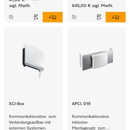
41,00 €
Geschmeidigkeit der 
Waschmaschine und 
zzgl. MwSt.
645,00 €
zzgl. MwSt.
Textilien.
Trockner.
XCI-Box
APCL 019
Kommunikationsbox  zum 
Kommunikationsbox 
Verbindungsaufbau mit 
inklusive 
externen Systemen.
Montagesatz  zum 