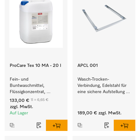
ProCare Tex 10 MA - 20 l
APCL 001
Fein- und 
Wasch-Trocken-
Buntwaschmittel, 
Verbindung, Edelstahl für 
Flüssigkonzentrat, 
eine sichere Aufstellung 
mildalkalisch, 20 l zur 
zu einer Wasch-Trocken-
1l = 6,65 €
133,00 €
Reinigung von 
Säule.
zzgl. MwSt.
Buntwäsche und 
Auf Lager
189,00 €
zzgl. MwSt.
empfindlichen Textilien.