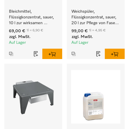
Bleichmittel, 
Weichspüler, 
Flüssigkonzentrat, sauer, 
Flüssigkonzentrat, sauer, 
10 l zur wirksamen 
20 l zur Pflege von Fasern 
Entfernung von 
für eine langfristige 
1l = 6,90 €
1l = 4,95 €
69,00 €
99,00 €
hartnäckigen Flecken.
Geschmeidigkeit der 
zzgl. MwSt.
zzgl. MwSt.
Textilien.
Auf Lager
Auf Lager