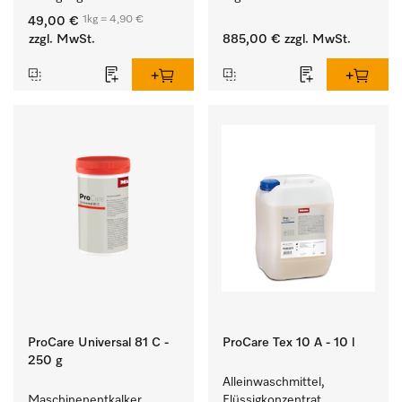
und farbechter 
Entladen von 
1kg = 4,90 €
49,00 €
Buntwäsche.
Waschmaschine und 
zzgl. MwSt.
885,00 €
zzgl. MwSt.
Trockner. 
ProCare Universal 81 C -
ProCare Tex 10 A - 10 l
250 g
Alleinwaschmittel, 
Maschinenentkalker, 
Flüssigkonzentrat, 