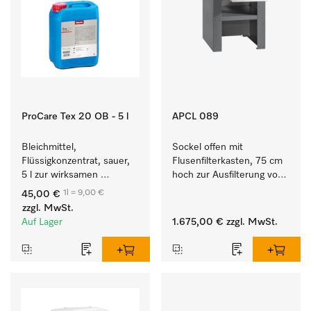
ProCare Tex 20 OB - 5 l
APCL 089
Bleichmittel, 
Sockel offen mit 
Flüssigkonzentrat, sauer, 
Flusenfilterkasten, 75 cm 
5 l zur wirksamen 
hoch zur Ausfilterung von 
Entfernung von 
Flusen und groben 
1l = 9,00 €
45,00 €
hartnäckigen Flecken.
Partikeln aus der Lauge.
zzgl. MwSt.
Auf Lager
1.675,00 €
zzgl. MwSt.