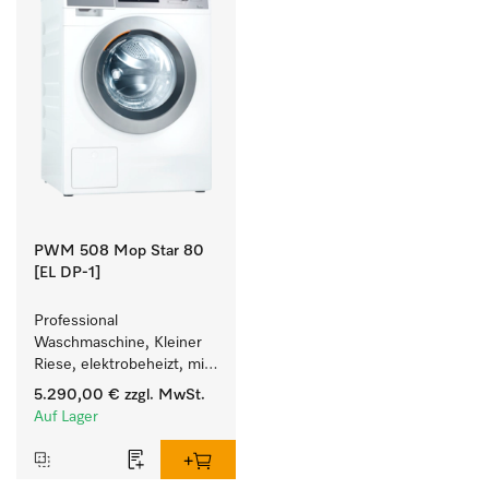
PWM 508 Mop Star 80
[EL DP-1]
Professional 
Waschmaschine, Kleiner 
Riese, elektrobeheizt, mit 
Ablaufpumpe speziell für 
5.290,00 €
zzgl. MwSt.
die Anforderungen im 
Auf Lager
Facility Management. 
Füllgewicht 8 kg.