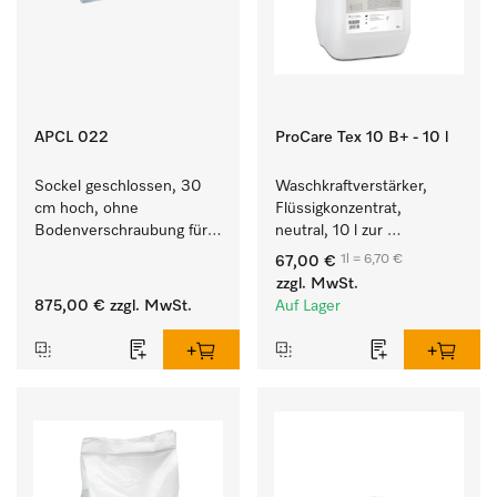
APCL 022
ProCare Tex 10 B+ - 10 l
Sockel geschlossen, 30 
Waschkraftverstärker, 
cm hoch, ohne 
Flüssigkonzentrat, 
Bodenverschraubung für 
neutral, 10 l zur 
ein ergonomisches Be- 
wirksamen Entfernung 
1l = 6,70 €
67,00 €
und Entladen von 
von Fettverschmutzungen.
zzgl. MwSt.
Waschmaschine und 
875,00 €
zzgl. MwSt.
Auf Lager
Trockner. 