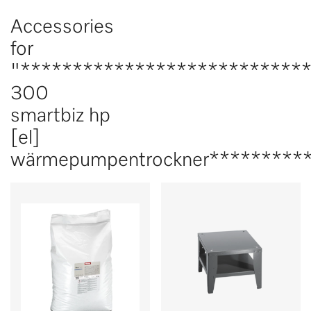
Accessories
for
"***************************
300
smartbiz hp
[el]
wärmepumpentrockner*********