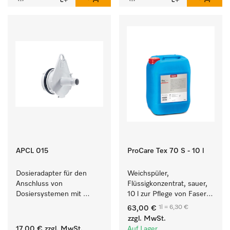
APCL 015
ProCare Tex 70 S - 10 l
Dosieradapter für den 
Weichspüler, 
Anschluss von 
Flüssigkonzentrat, sauer, 
Dosiersystemen mit 
10 l zur Pflege von Fasern 
Wassereinspülung. 
für eine langfristige 
1l = 6,30 €
63,00 €
Geschmeidigkeit der 
zzgl. MwSt.
Textilien.
17,00 €
zzgl. MwSt.
Auf Lager