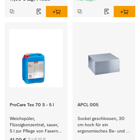
ProCare Tex 70 S - 5 l
APCL 005
Weichspüler, 
Sockel geschlossen, 30 
Flüssigkonzentrat, sauer, 
cm hoch für ein 
5 l zur Pflege von Fasern 
ergonomisches Be- und 
für eine langfristige 
Entladen von 
1l = 8,20 €