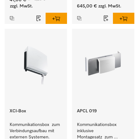
41,00 €
Geschmeidigkeit der 
Waschmaschine und 
zzgl. MwSt.
645,00 €
zzgl. MwSt.
Textilien.
Trockner.
XCI-Box
APCL 019
Kommunikationsbox  zum 
Kommunikationsbox 
Verbindungsaufbau mit 
inklusive 
externen Systemen.
Montagesatz  zum 