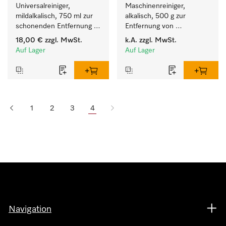
Universalreiniger, 
Maschinenreiniger, 
mildalkalisch, 750 ml zur 
alkalisch, 500 g zur 
schonenden Entfernung 
Entfernung von 
von Fettrückständen und 
hartnäckigen 
18,00 €
zzgl. MwSt.
k.A.
zzgl. MwSt.
Schmutz.
Stärkebelägen.
Auf Lager
Auf Lager
1
2
3
4
Navigation