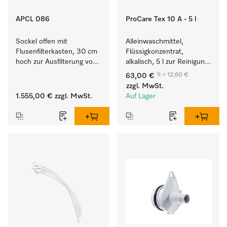
APCL 086
ProCare Tex 10 A - 5 l
Sockel offen mit 
Alleinwaschmittel, 
Flusenfilterkasten, 30 cm 
Flüssigkonzentrat, 
hoch zur Ausfilterung von 
alkalisch, 5 l zur Reinigung 
Flusen und groben 
weißer Textilien und 
1l = 12,60 €
63,00 €
Partikeln aus der Lauge.
farbechter Buntwäsche.
zzgl. MwSt.
1.555,00 €
zzgl. MwSt.
Auf Lager