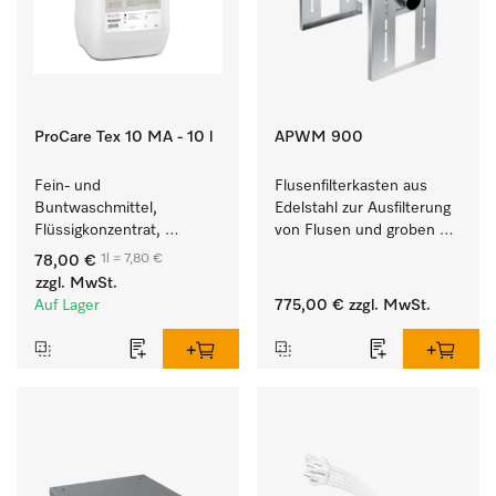
ProCare Tex 10 MA - 10 l
APWM 900
Fein- und 
Flusenfilterkasten aus 
Buntwaschmittel, 
Edelstahl zur Ausfilterung 
Flüssigkonzentrat, 
von Flusen und groben 
mildalkalisch, 10 l zur 
Partikeln aus der Lauge. 
1l = 7,80 €
78,00 €
Reinigung von 
zzgl. MwSt.
Buntwäsche und 
Auf Lager
775,00 €
zzgl. MwSt.
empfindlichen Textilien.