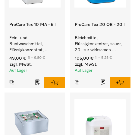
ProCare Tex 10 MA - 5 l
ProCare Tex 20 OB - 20 l
Fein- und 
Bleichmittel, 
Buntwaschmittel, 
Flüssigkonzentrat, sauer, 
Flüssigkonzentrat, 
20 l zur wirksamen 
mildalkalisch, 5 l zur 
Entfernung von 
1l = 9,80 €
1l = 5,25 €
49,00 €
105,00 €
Reinigung von 
hartnäckigen Flecken.
zzgl. MwSt.
zzgl. MwSt.
Buntwäsche und 
Auf Lager
Auf Lager
empfindlichen Textilien.