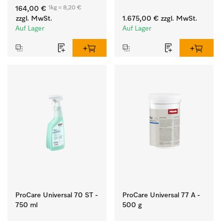
weißen Textilien und 
Flusen und groben 
1kg = 8,20 €
164,00 €
farbechter Buntwäsche.
Partikeln aus der Lauge.
zzgl. MwSt.
1.675,00 €
zzgl. MwSt.
Auf Lager
Auf Lager
ProCare Universal 70 ST -
ProCare Universal 77 A -
750 ml
500 g