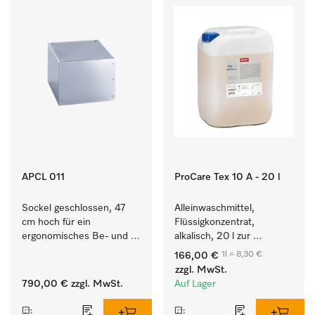
APCL 011
ProCare Tex 10 A - 20 l
Sockel geschlossen, 47 
Alleinwaschmittel, 
cm hoch für ein 
Flüssigkonzentrat, 
ergonomisches Be- und 
alkalisch, 20 l zur 
Entladen von 
Reinigung weißer Textilien 
1l = 8,30 €
166,00 €
Waschmaschine und 
und farbechter 
zzgl. MwSt.
Trockner.
Buntwäsche.
790,00 €
zzgl. MwSt.
Auf Lager