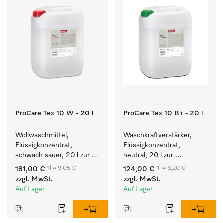
ProCare Tex 10 W - 20 l
ProCare Tex 10 B+ - 20 l
Wollwaschmittel, 
Waschkraftverstärker, 
Flüssigkonzentrat, 
Flüssigkonzentrat, 
schwach sauer, 20 l zur 
neutral, 20 l zur 
maschinellen Reinigung 
wirksamen Entfernung 
1l = 9,05 €
1l = 6,20 €
181,00 €
124,00 €
von Wolle.
von Fettverschmutzungen.
zzgl. MwSt.
zzgl. MwSt.
Auf Lager
Auf Lager