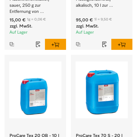
sauer, 250 g zur 
alkalisch, 10 l zur 
Entfernung von 
Reinigung weißer Textilien 
hartnäckigen 
und farbechter 
1g = 0,06 €
1l = 9,50 €
15,00 €
95,00 €
Kalkablagerungen.
Buntwäsche.
zzgl. MwSt.
zzgl. MwSt.
Auf Lager
Auf Lager
ProCare Tex 20 OB - 10 l
ProCare Tex 70 S - 20 l