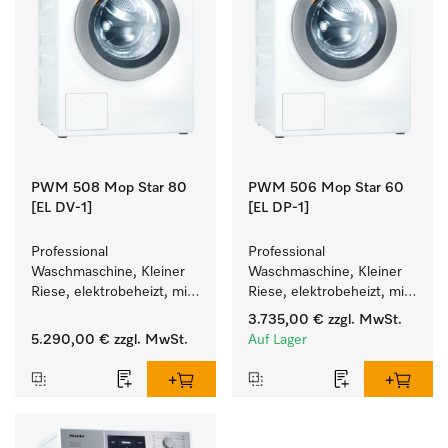
PWM 508 Mop Star 80
PWM 506 Mop Star 60
[EL DV-1]
[EL DP-1]
Professional 
Professional 
Waschmaschine, Kleiner 
Waschmaschine, Kleiner 
Riese, elektrobeheizt, mit 
Riese, elektrobeheizt, mit 
Ablaufventil speziell für 
Ablaufpumpe speziell für 
3.735,00 €
zzgl. MwSt.
die Anforderungen im 
die Anforderungen im 
5.290,00 €
zzgl. MwSt.
Auf Lager
Facility Management. 
Facility Management. 
Füllgewicht 8 kg.
Füllgewicht 6 kg.