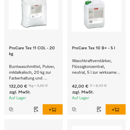
ProCare Tex 11 COL - 20
ProCare Tex 10 B+ - 5 l
kg
Waschkraftverstärker, 
Buntwaschmittel, Pulver, 
Flüssigkonzentrat, 
mildalkalisch, 20 kg zur 
neutral, 5 l zur wirksamen 
Farberhaltung und 
Entfernung von 
Reinigung von 
Fettverschmutzungen.
1kg = 6,60 €
1l = 8,40 €
132,00 €
42,00 €
Buntwäsche.
zzgl. MwSt.
zzgl. MwSt.
Auf Lager
Auf Lager