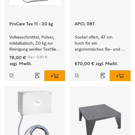
ProCare Tex 11 - 20 kg
APCL 087
Vollwaschmittel, Pulver, 
Sockel offen, 47 cm 
mildalkalisch, 20 kg zur 
hoch für ein 
Reinigung weißer Textilien 
ergonomisches Be- und 
und farbechter 
Entladen von 
1kg = 3,90 €
78,00 €
Buntwäsche.
Waschmaschine und 
zzgl. MwSt.
670,00 €
zzgl. MwSt.
Trockner. 