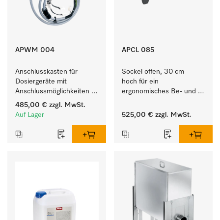
APWM 004
APCL 085
Anschlusskasten für 
Sockel offen, 30 cm 
Dosiergeräte mit 
hoch für ein 
Anschlussmöglichkeiten 
ergonomisches Be- und 
für maximal 6 
Entladen von 
485,00 €
zzgl. MwSt.
Dosierpumpen.
Waschmaschine und 
Auf Lager
525,00 €
zzgl. MwSt.
Trockner. 