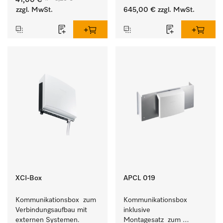
41,00 €
Geschmeidigkeit der 
Waschmaschine und 
zzgl. MwSt.
645,00 €
zzgl. MwSt.
Textilien.
Trockner.
XCI-Box
APCL 019
Kommunikationsbox  zum 
Kommunikationsbox 
Verbindungsaufbau mit 
inklusive 
externen Systemen.
Montagesatz  zum 