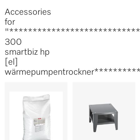
Accessories
for
"***************************
300
smartbiz hp
[el]
wärmepumpentrockner*********