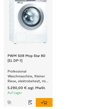
PWM 508 Mop Star 80
[EL DP-1]
Professional 
Waschmaschine, Kleiner 
Riese, elektrobeheizt, mit 
Ablaufpumpe speziell für 
5.290,00 €
zzgl. MwSt.
die Anforderungen im 
Auf Lager
Facility Management. 
Füllgewicht 8 kg.