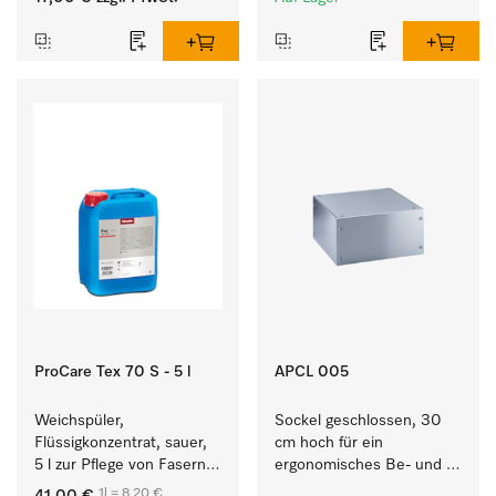
ProCare Tex 70 S - 5 l
APCL 005
Weichspüler, 
Sockel geschlossen, 30 
Flüssigkonzentrat, sauer, 
cm hoch für ein 
5 l zur Pflege von Fasern 
ergonomisches Be- und 
für eine langfristige 
Entladen von 
1l = 8,20 €