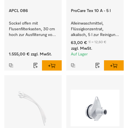
APCL 086
ProCare Tex 10 A - 5 l
Sockel offen mit 
Alleinwaschmittel, 
Flusenfilterkasten, 30 cm 
Flüssigkonzentrat, 
hoch zur Ausfilterung von 
alkalisch, 5 l zur Reinigung 
Flusen und groben 
weißer Textilien und 
1l = 12,60 €
63,00 €
Partikeln aus der Lauge.
farbechter Buntwäsche.
zzgl. MwSt.
1.555,00 €
zzgl. MwSt.
Auf Lager