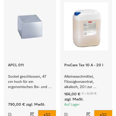
APCL 011
ProCare Tex 10 A - 20 l
Sockel geschlossen, 47 
Alleinwaschmittel, 
cm hoch für ein 
Flüssigkonzentrat, 
ergonomisches Be- und 
alkalisch, 20 l zur 
Entladen von 
Reinigung weißer Textilien 
1l = 8,30 €
166,00 €
Waschmaschine und 
und farbechter 
zzgl. MwSt.
Trockner.
Buntwäsche.
790,00 €
zzgl. MwSt.
Auf Lager