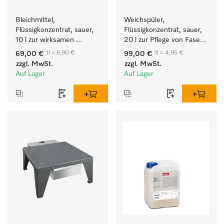
Bleichmittel, 
Weichspüler, 
Flüssigkonzentrat, sauer, 
Flüssigkonzentrat, sauer, 
10 l zur wirksamen 
20 l zur Pflege von Fasern 
Entfernung von 
für eine langfristige 
1l = 6,90 €
1l = 4,95 €
69,00 €
99,00 €
hartnäckigen Flecken.
Geschmeidigkeit der 
zzgl. MwSt.
zzgl. MwSt.
Textilien.
Auf Lager
Auf Lager