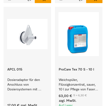
APCL 015
ProCare Tex 70 S - 10 l
Dosieradapter für den 
Weichspüler, 
Anschluss von 
Flüssigkonzentrat, sauer, 
Dosiersystemen mit 
10 l zur Pflege von Fasern 
Wassereinspülung. 
für eine langfristige 
1l = 6,30 €
63,00 €
Geschmeidigkeit der 
zzgl. MwSt.
Textilien.
17,00 €
zzgl. MwSt.
Auf Lager