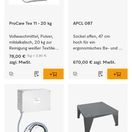
ProCare Tex 11 - 20 kg
APCL 087
Vollwaschmittel, Pulver, 
Sockel offen, 47 cm 
mildalkalisch, 20 kg zur 
hoch für ein 
Reinigung weißer Textilien 
ergonomisches Be- und 
und farbechter 
Entladen von 
1kg = 3,90 €
78,00 €
Buntwäsche.
Waschmaschine und 
zzgl. MwSt.
670,00 €
zzgl. MwSt.
Trockner. 