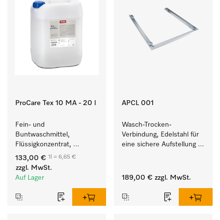
ProCare Tex 10 MA - 20 l
APCL 001
Fein- und 
Wasch-Trocken-
Buntwaschmittel, 
Verbindung, Edelstahl für 
Flüssigkonzentrat, 
eine sichere Aufstellung 
mildalkalisch, 20 l zur 
zu einer Wasch-Trocken-
1l = 6,65 €
133,00 €
Reinigung von 
Säule.
zzgl. MwSt.
Buntwäsche und 
Auf Lager
189,00 €
zzgl. MwSt.
empfindlichen Textilien.