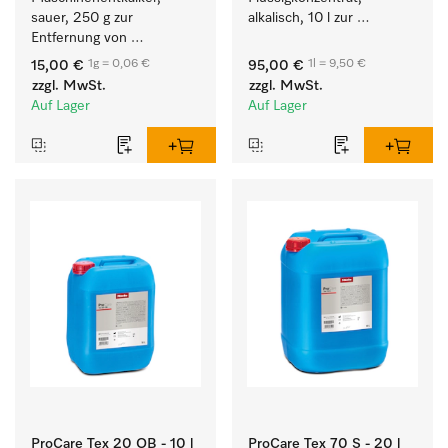
sauer, 250 g zur 
alkalisch, 10 l zur 
Entfernung von 
Reinigung weißer Textilien 
hartnäckigen 
und farbechter 
1g = 0,06 €
1l = 9,50 €
15,00 €
95,00 €
Kalkablagerungen.
Buntwäsche.
zzgl. MwSt.
zzgl. MwSt.
Auf Lager
Auf Lager
ProCare Tex 20 OB - 10 l
ProCare Tex 70 S - 20 l