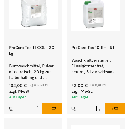
ProCare Tex 11 COL - 20
ProCare Tex 10 B+ - 5 l
kg
Waschkraftverstärker, 
Buntwaschmittel, Pulver, 
Flüssigkonzentrat, 
mildalkalisch, 20 kg zur 
neutral, 5 l zur wirksamen 
Farberhaltung und 
Entfernung von 
Reinigung von 
Fettverschmutzungen.
1kg = 6,60 €
1l = 8,40 €
132,00 €
42,00 €
Buntwäsche.
zzgl. MwSt.
zzgl. MwSt.
Auf Lager
Auf Lager