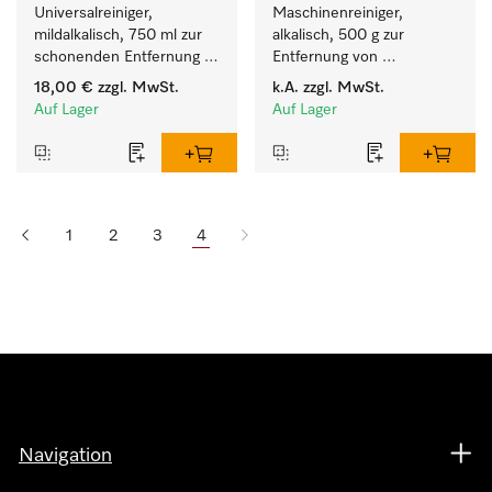
Universalreiniger, 
Maschinenreiniger, 
mildalkalisch, 750 ml zur 
alkalisch, 500 g zur 
schonenden Entfernung 
Entfernung von 
von Fettrückständen und 
hartnäckigen 
18,00 €
zzgl. MwSt.
k.A.
zzgl. MwSt.
Schmutz.
Stärkebelägen.
Auf Lager
Auf Lager
1
2
3
4
Navigation