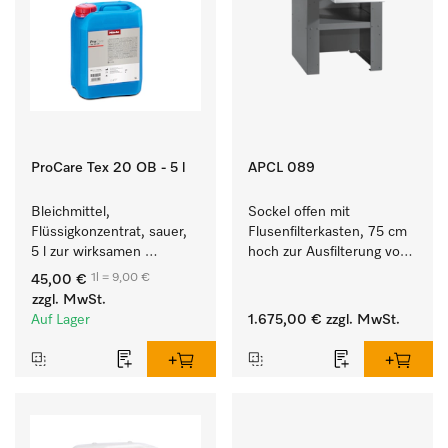
ProCare Tex 20 OB - 5 l
APCL 089
Bleichmittel, 
Sockel offen mit 
Flüssigkonzentrat, sauer, 
Flusenfilterkasten, 75 cm 
5 l zur wirksamen 
hoch zur Ausfilterung von 
Entfernung von 
Flusen und groben 
1l = 9,00 €
45,00 €
hartnäckigen Flecken.
Partikeln aus der Lauge.
zzgl. MwSt.
Auf Lager
1.675,00 €
zzgl. MwSt.