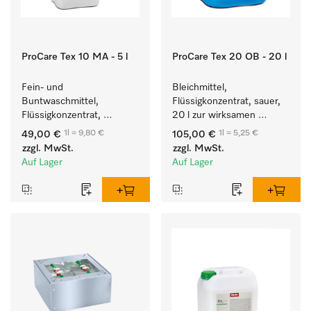
ProCare Tex 10 MA - 5 l
ProCare Tex 20 OB - 20 l
Fein- und 
Bleichmittel, 
Buntwaschmittel, 
Flüssigkonzentrat, sauer, 
Flüssigkonzentrat, 
20 l zur wirksamen 
mildalkalisch, 5 l zur 
Entfernung von 
1l = 9,80 €
1l = 5,25 €
49,00 €
105,00 €
Reinigung von 
hartnäckigen Flecken.
zzgl. MwSt.
zzgl. MwSt.
Buntwäsche und 
Auf Lager
Auf Lager
empfindlichen Textilien.