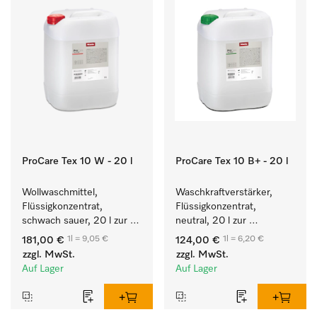
ProCare Tex 10 W - 20 l
ProCare Tex 10 B+ - 20 l
Wollwaschmittel, 
Waschkraftverstärker, 
Flüssigkonzentrat, 
Flüssigkonzentrat, 
schwach sauer, 20 l zur 
neutral, 20 l zur 
maschinellen Reinigung 
wirksamen Entfernung 
1l = 9,05 €
1l = 6,20 €
181,00 €
124,00 €
von Wolle.
von Fettverschmutzungen.
zzgl. MwSt.
zzgl. MwSt.
Auf Lager
Auf Lager