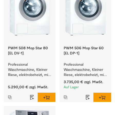
PWM 508 Mop Star 80
PWM 506 Mop Star 60
[EL DV-1]
[EL DP-1]
Professional 
Professional 
Waschmaschine, Kleiner 
Waschmaschine, Kleiner 
Riese, elektrobeheizt, mit 
Riese, elektrobeheizt, mit 
Ablaufventil speziell für 
Ablaufpumpe speziell für 
3.735,00 €
zzgl. MwSt.
die Anforderungen im 
die Anforderungen im 
5.290,00 €
zzgl. MwSt.
Auf Lager
Facility Management. 
Facility Management. 
Füllgewicht 8 kg.
Füllgewicht 6 kg.