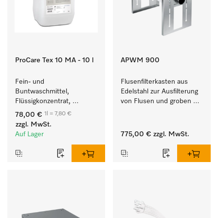
ProCare Tex 10 MA - 10 l
APWM 900
Fein- und 
Flusenfilterkasten aus 
Buntwaschmittel, 
Edelstahl zur Ausfilterung 
Flüssigkonzentrat, 
von Flusen und groben 
mildalkalisch, 10 l zur 
Partikeln aus der Lauge. 
1l = 7,80 €
78,00 €
Reinigung von 
zzgl. MwSt.
Buntwäsche und 
Auf Lager
775,00 €
zzgl. MwSt.
empfindlichen Textilien.