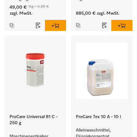
und farbechter 
Entladen von 
1kg = 4,90 €
49,00 €
Buntwäsche.
Waschmaschine und 
zzgl. MwSt.
885,00 €
zzgl. MwSt.
Trockner. 
ProCare Universal 81 C -
ProCare Tex 10 A - 10 l
250 g
Alleinwaschmittel, 
Maschinenentkalker, 
Flüssigkonzentrat, 