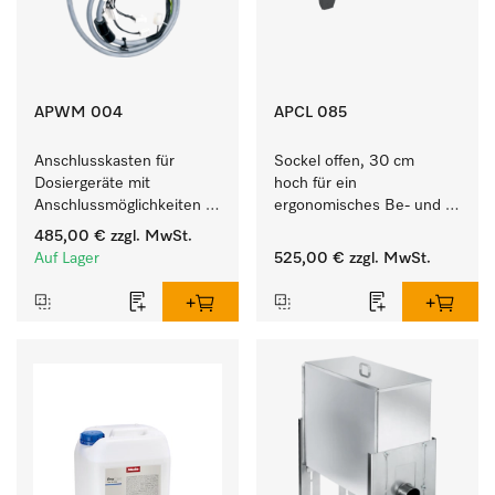
APWM 004
APCL 085
Anschlusskasten für 
Sockel offen, 30 cm 
Dosiergeräte mit 
hoch für ein 
Anschlussmöglichkeiten 
ergonomisches Be- und 
für maximal 6 
Entladen von 
485,00 €
zzgl. MwSt.
Dosierpumpen.
Waschmaschine und 
Auf Lager
525,00 €
zzgl. MwSt.
Trockner. 