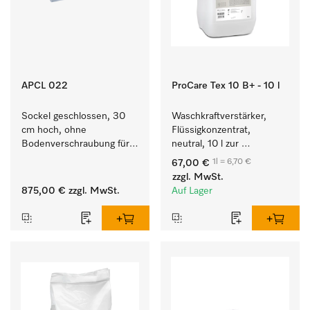
APCL 022
ProCare Tex 10 B+ - 10 l
Sockel geschlossen, 30 
Waschkraftverstärker, 
cm hoch, ohne 
Flüssigkonzentrat, 
Bodenverschraubung für 
neutral, 10 l zur 
ein ergonomisches Be- 
wirksamen Entfernung 
1l = 6,70 €
67,00 €
und Entladen von 
von Fettverschmutzungen.
zzgl. MwSt.
Waschmaschine und 
875,00 €
zzgl. MwSt.
Auf Lager
Trockner. 