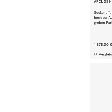
APCL 089
Sockel offe
hoch zur Au
groben Part
1.675,00 
Verglei