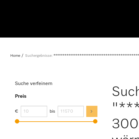
Home
Suchergebnisse:
**********************************************
Suche verfeinern
Such
Preis
"**
€
bis
300 