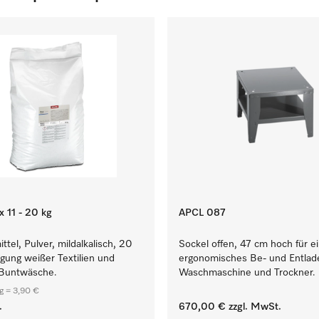
 11 - 20 kg
APCL 087
ttel, Pulver, mildalkalisch, 20
Sockel offen, 47 cm hoch für e
igung weißer Textilien und
ergonomisches Be- und Entlad
 Buntwäsche.
Waschmaschine und Trockner.
g = 3,90 €
.
670,00 €
zzgl. MwSt.