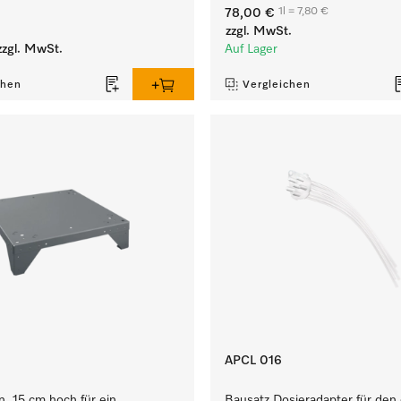
1l = 7,80 €
78,00 €
zzgl. MwSt.
zgl. MwSt.
Auf Lager
chen
Vergleichen
APCL 016
n, 15 cm hoch für ein
Bausatz Dosieradapter für den 