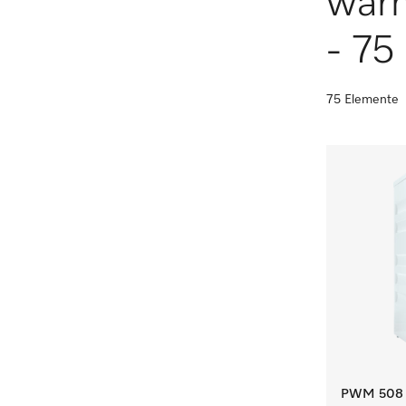
wär
- 75 
75 Elemente
PWM 508 M