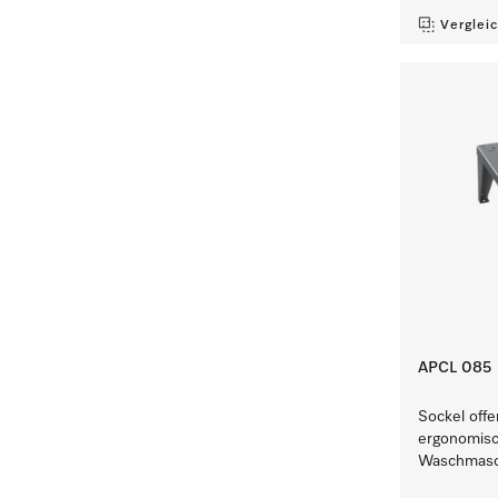
Verglei
APCL 085
Sockel offe
ergonomisc
Waschmasc