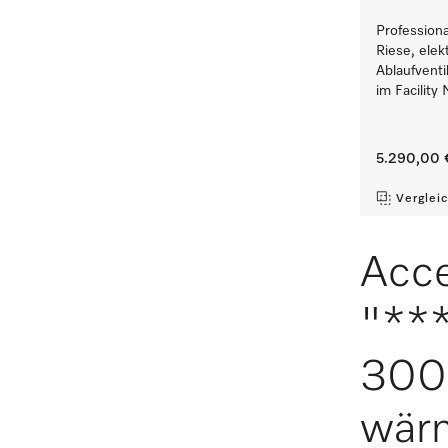
Profession
Riese, elek
Ablaufventi
im Facility
5.290,00 
Verglei
Acce
"**
300 
wär