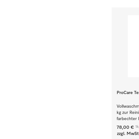
ProCare Tex
Vollwaschmi
kg zur Rein
farbechter
1k
78,00 €
zzgl. MwSt