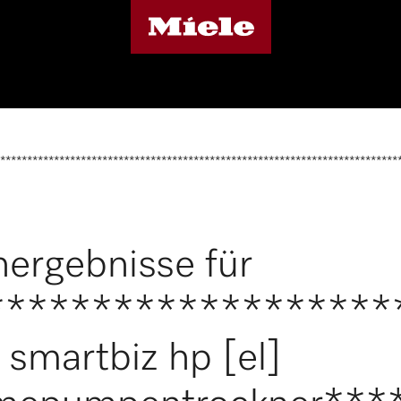
***************************************************************************
ergebnisse für
*******************
smartbiz hp [el]