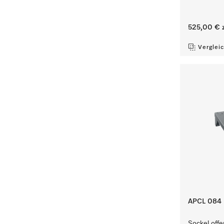
525,00 €
z
Verglei
APCL 084
Sockel offe