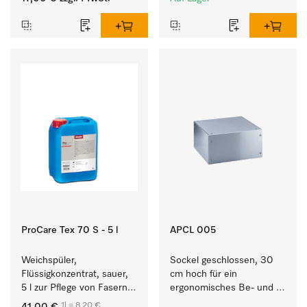
ProCare Tex 70 S - 5 l
APCL 005
Weichspüler, 
Sockel geschlossen, 30 
Flüssigkonzentrat, sauer, 
cm hoch für ein 
5 l zur Pflege von Fasern 
ergonomisches Be- und 
für eine langfristige 
Entladen von 
1l = 8,20 €