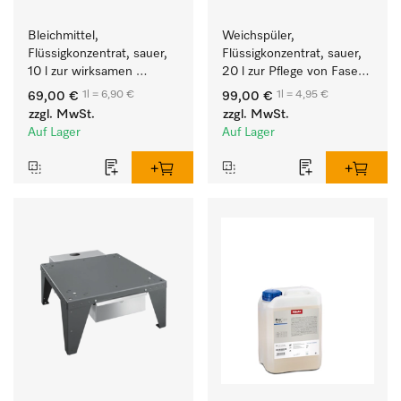
Bleichmittel, 
Weichspüler, 
Flüssigkonzentrat, sauer, 
Flüssigkonzentrat, sauer, 
10 l zur wirksamen 
20 l zur Pflege von Fasern 
Entfernung von 
für eine langfristige 
1l = 6,90 €
1l = 4,95 €
69,00 €
99,00 €
hartnäckigen Flecken.
Geschmeidigkeit der 
zzgl. MwSt.
zzgl. MwSt.
Textilien.
Auf Lager
Auf Lager