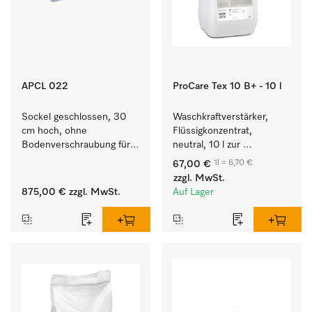
APCL 022
ProCare Tex 10 B+ - 10 l
Sockel geschlossen, 30 
Waschkraftverstärker, 
cm hoch, ohne 
Flüssigkonzentrat, 
Bodenverschraubung für 
neutral, 10 l zur 
ein ergonomisches Be- 
wirksamen Entfernung 
1l = 6,70 €
67,00 €
und Entladen von 
von Fettverschmutzungen.
zzgl. MwSt.
Waschmaschine und 
875,00 €
zzgl. MwSt.
Auf Lager
Trockner. 