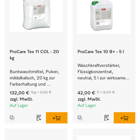
ProCare Tex 11 COL - 20
ProCare Tex 10 B+ - 5 l
kg
Waschkraftverstärker, 
Buntwaschmittel, Pulver, 
Flüssigkonzentrat, 
mildalkalisch, 20 kg zur 
neutral, 5 l zur wirksamen 
Farberhaltung und 
Entfernung von 
Reinigung von 
Fettverschmutzungen.
1kg = 6,60 €
1l = 8,40 €
132,00 €
42,00 €
Buntwäsche.
zzgl. MwSt.
zzgl. MwSt.
Auf Lager
Auf Lager