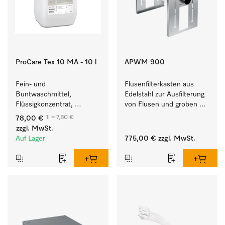
ProCare Tex 10 MA - 10 l
APWM 900
Fein- und 
Flusenfilterkasten aus 
Buntwaschmittel, 
Edelstahl zur Ausfilterung 
Flüssigkonzentrat, 
von Flusen und groben 
mildalkalisch, 10 l zur 
Partikeln aus der Lauge. 
1l = 7,80 €
78,00 €
Reinigung von 
zzgl. MwSt.
Buntwäsche und 
Auf Lager
775,00 €
zzgl. MwSt.
empfindlichen Textilien.