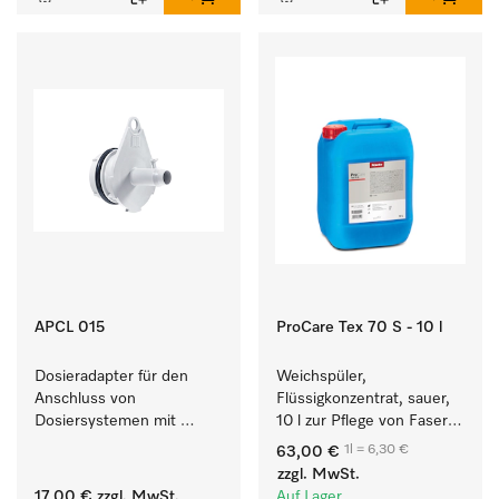
APCL 015
ProCare Tex 70 S - 10 l
Dosieradapter für den 
Weichspüler, 
Anschluss von 
Flüssigkonzentrat, sauer, 
Dosiersystemen mit 
10 l zur Pflege von Fasern 
Wassereinspülung. 
für eine langfristige 
1l = 6,30 €
63,00 €
Geschmeidigkeit der 
zzgl. MwSt.
Textilien.
17,00 €
zzgl. MwSt.
Auf Lager