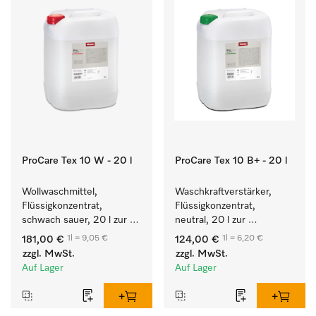
ProCare Tex 10 W - 20 l
ProCare Tex 10 B+ - 20 l
Wollwaschmittel, 
Waschkraftverstärker, 
Flüssigkonzentrat, 
Flüssigkonzentrat, 
schwach sauer, 20 l zur 
neutral, 20 l zur 
maschinellen Reinigung 
wirksamen Entfernung 
1l = 9,05 €
1l = 6,20 €
181,00 €
124,00 €
von Wolle.
von Fettverschmutzungen.
zzgl. MwSt.
zzgl. MwSt.
Auf Lager
Auf Lager