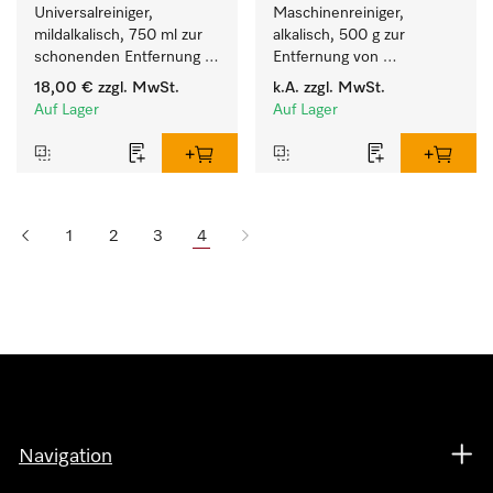
Universalreiniger, 
Maschinenreiniger, 
mildalkalisch, 750 ml zur 
alkalisch, 500 g zur 
schonenden Entfernung 
Entfernung von 
von Fettrückständen und 
hartnäckigen 
18,00 €
zzgl. MwSt.
k.A.
zzgl. MwSt.
Schmutz.
Stärkebelägen.
Auf Lager
Auf Lager
1
2
3
4
Navigation