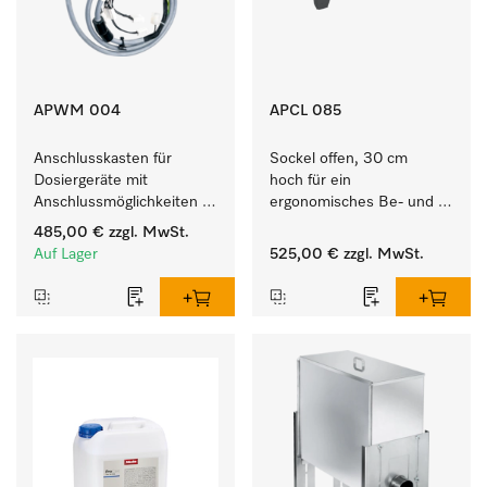
APWM 004
APCL 085
Anschlusskasten für 
Sockel offen, 30 cm 
Dosiergeräte mit 
hoch für ein 
Anschlussmöglichkeiten 
ergonomisches Be- und 
für maximal 6 
Entladen von 
485,00 €
zzgl. MwSt.
Dosierpumpen.
Waschmaschine und 
Auf Lager
525,00 €
zzgl. MwSt.
Trockner. 