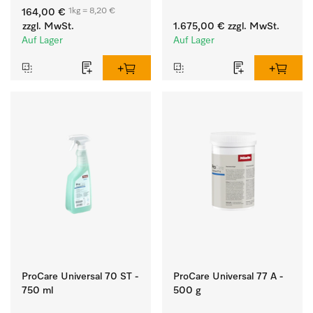
weißen Textilien und 
Flusen und groben 
1kg = 8,20 €
164,00 €
farbechter Buntwäsche.
Partikeln aus der Lauge.
zzgl. MwSt.
1.675,00 €
zzgl. MwSt.
Auf Lager
Auf Lager
ProCare Universal 70 ST -
ProCare Universal 77 A -
750 ml
500 g