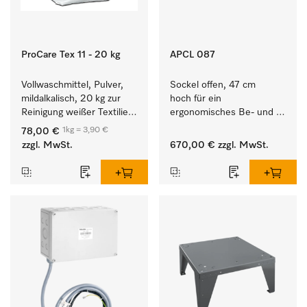
ProCare Tex 11 - 20 kg
APCL 087
Vollwaschmittel, Pulver, 
Sockel offen, 47 cm 
mildalkalisch, 20 kg zur 
hoch für ein 
Reinigung weißer Textilien 
ergonomisches Be- und 
und farbechter 
Entladen von 
1kg = 3,90 €
78,00 €
Buntwäsche.
Waschmaschine und 
zzgl. MwSt.
670,00 €
zzgl. MwSt.
Trockner. 