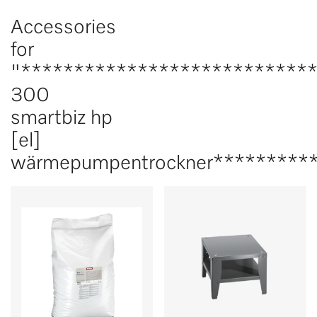
Accessories
for
"***************************
300
smartbiz hp
[el]
wärmepumpentrockner**********