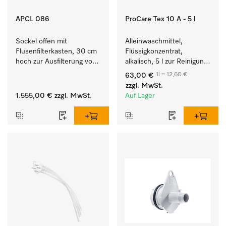
APCL 086
ProCare Tex 10 A - 5 l
Sockel offen mit 
Alleinwaschmittel, 
Flusenfilterkasten, 30 cm 
Flüssigkonzentrat, 
hoch zur Ausfilterung von 
alkalisch, 5 l zur Reinigung 
Flusen und groben 
weißer Textilien und 
1l = 12,60 €
63,00 €
Partikeln aus der Lauge.
farbechter Buntwäsche.
zzgl. MwSt.
1.555,00 €
zzgl. MwSt.
Auf Lager