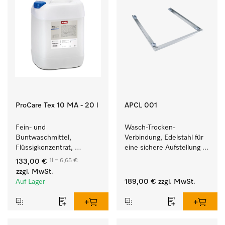
ProCare Tex 10 MA - 20 l
APCL 001
Fein- und 
Wasch-Trocken-
Buntwaschmittel, 
Verbindung, Edelstahl für 
Flüssigkonzentrat, 
eine sichere Aufstellung 
mildalkalisch, 20 l zur 
zu einer Wasch-Trocken-
1l = 6,65 €
133,00 €
Reinigung von 
Säule.
zzgl. MwSt.
Buntwäsche und 
Auf Lager
189,00 €
zzgl. MwSt.
empfindlichen Textilien.