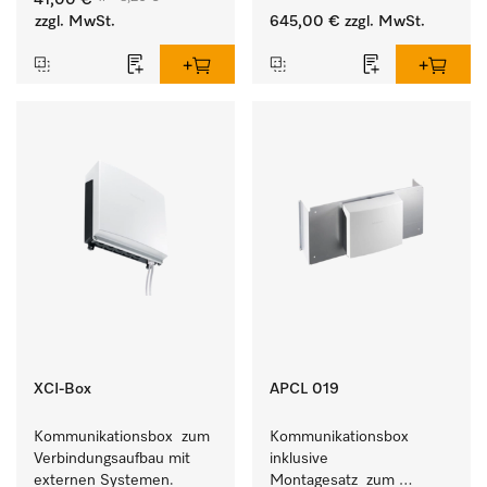
41,00 €
Geschmeidigkeit der 
Waschmaschine und 
zzgl. MwSt.
645,00 €
zzgl. MwSt.
Textilien.
Trockner.
XCI-Box
APCL 019
Kommunikationsbox  zum 
Kommunikationsbox 
Verbindungsaufbau mit 
inklusive 
externen Systemen.
Montagesatz  zum 