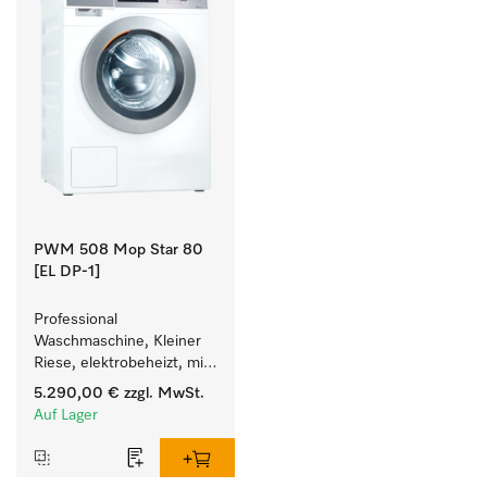
PWM 508 Mop Star 80
[EL DP-1]
Professional 
Waschmaschine, Kleiner 
Riese, elektrobeheizt, mit 
Ablaufpumpe speziell für 
5.290,00 €
zzgl. MwSt.
die Anforderungen im 
Auf Lager
Facility Management. 
Füllgewicht 8 kg.