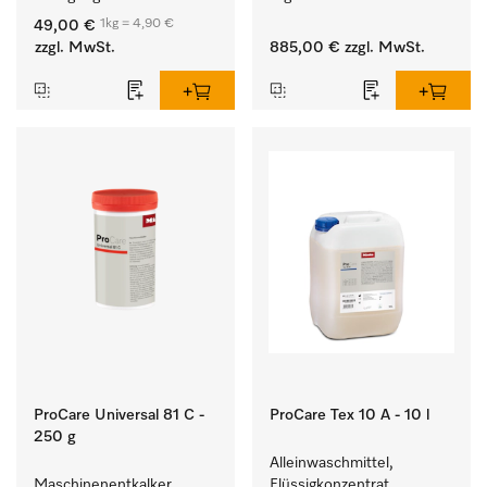
und farbechter 
Entladen von 
1kg = 4,90 €
49,00 €
Buntwäsche.
Waschmaschine und 
zzgl. MwSt.
885,00 €
zzgl. MwSt.
Trockner. 
ProCare Universal 81 C -
ProCare Tex 10 A - 10 l
250 g
Alleinwaschmittel, 
Maschinenentkalker, 
Flüssigkonzentrat, 