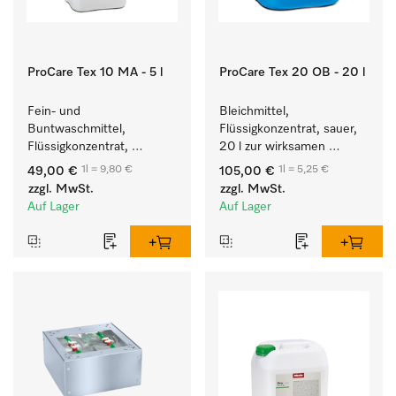
ProCare Tex 10 MA - 5 l
ProCare Tex 20 OB - 20 l
Fein- und 
Bleichmittel, 
Buntwaschmittel, 
Flüssigkonzentrat, sauer, 
Flüssigkonzentrat, 
20 l zur wirksamen 
mildalkalisch, 5 l zur 
Entfernung von 
1l = 9,80 €
1l = 5,25 €
49,00 €
105,00 €
Reinigung von 
hartnäckigen Flecken.
zzgl. MwSt.
zzgl. MwSt.
Buntwäsche und 
Auf Lager
Auf Lager
empfindlichen Textilien.