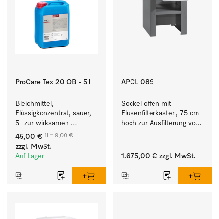
ProCare Tex 20 OB - 5 l
APCL 089
Bleichmittel, 
Sockel offen mit 
Flüssigkonzentrat, sauer, 
Flusenfilterkasten, 75 cm 
5 l zur wirksamen 
hoch zur Ausfilterung von 
Entfernung von 
Flusen und groben 
1l = 9,00 €
45,00 €
hartnäckigen Flecken.
Partikeln aus der Lauge.
zzgl. MwSt.
Auf Lager
1.675,00 €
zzgl. MwSt.