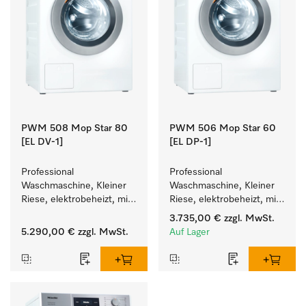
PWM 508 Mop Star 80
PWM 506 Mop Star 60
[EL DV-1]
[EL DP-1]
Professional 
Professional 
Waschmaschine, Kleiner 
Waschmaschine, Kleiner 
Riese, elektrobeheizt, mit 
Riese, elektrobeheizt, mit 
Ablaufventil speziell für 
Ablaufpumpe speziell für 
3.735,00 €
zzgl. MwSt.
die Anforderungen im 
die Anforderungen im 
5.290,00 €
zzgl. MwSt.
Auf Lager
Facility Management. 
Facility Management. 
Füllgewicht 8 kg.
Füllgewicht 6 kg.