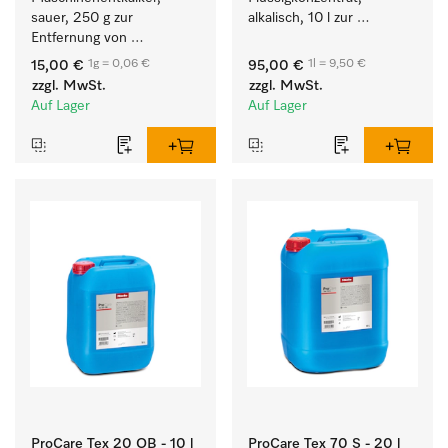
sauer, 250 g zur 
alkalisch, 10 l zur 
Entfernung von 
Reinigung weißer Textilien 
hartnäckigen 
und farbechter 
1g = 0,06 €
1l = 9,50 €
15,00 €
95,00 €
Kalkablagerungen.
Buntwäsche.
zzgl. MwSt.
zzgl. MwSt.
Auf Lager
Auf Lager
ProCare Tex 20 OB - 10 l
ProCare Tex 70 S - 20 l