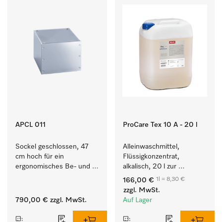
APCL 011
ProCare Tex 10 A - 20 l
Sockel geschlossen, 47 
Alleinwaschmittel, 
cm hoch für ein 
Flüssigkonzentrat, 
ergonomisches Be- und 
alkalisch, 20 l zur 
Entladen von 
Reinigung weißer Textilien 
1l = 8,30 €
166,00 €
Waschmaschine und 
und farbechter 
zzgl. MwSt.
Trockner.
Buntwäsche.
790,00 €
zzgl. MwSt.
Auf Lager