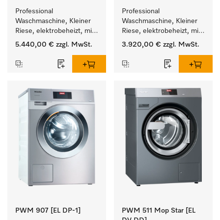
Professional 
Professional 
Waschmaschine, Kleiner 
Waschmaschine, Kleiner 
Riese, elektrobeheizt, mit 
Riese, elektrobeheizt, mit 
Ablaufventil und 
Ablaufpumpe und 
5.440,00 €
zzgl. MwSt.
3.920,00 €
zzgl. MwSt.
zielgruppenspezifischen 
zielgruppenspezifischen 
Programmen. 
Programmen. 
Leistung 8 kg  in 49 min .
Leistung 6 kg  in 49 min .
PWM 907 [EL DP-1]
PWM 511 Mop Star [EL