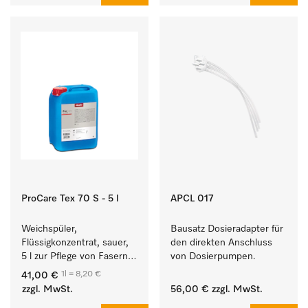
ProCare Tex 70 S - 5 l
APCL 017
Weichspüler, 
Bausatz Dosieradapter für 
Flüssigkonzentrat, sauer, 
den direkten Anschluss 
5 l zur Pflege von Fasern 
von Dosierpumpen. 
für eine langfristige 
1l = 8,20 €
41,00 €
Geschmeidigkeit der 
zzgl. MwSt.
56,00 €
zzgl. MwSt.
Textilien.