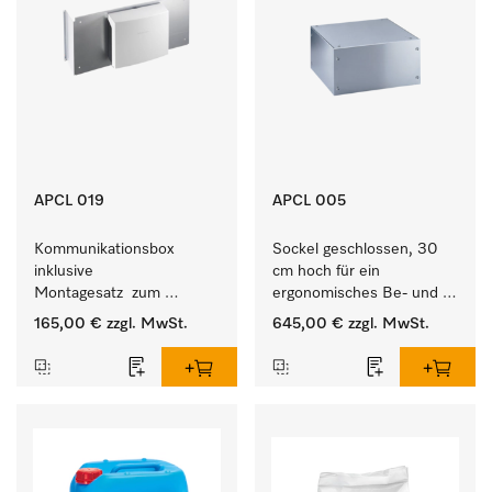
APCL 019
APCL 005
Kommunikationsbox 
Sockel geschlossen, 30 
inklusive 
cm hoch für ein 
Montagesatz  zum 
ergonomisches Be- und 
Verbindungsaufbau von 
Entladen von 
165,00 €
zzgl. MwSt.
645,00 €
zzgl. MwSt.
Waschmaschine/Ablufttrockner 
Waschmaschine und 
mit externen Systemen.
Trockner.