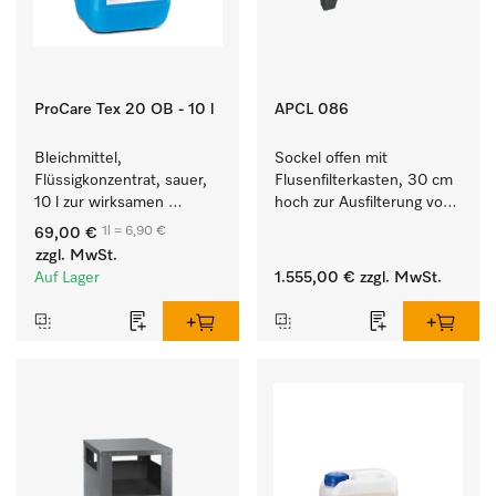
ProCare Tex 20 OB - 10 l
APCL 086
Bleichmittel, 
Sockel offen mit 
Flüssigkonzentrat, sauer, 
Flusenfilterkasten, 30 cm 
10 l zur wirksamen 
hoch zur Ausfilterung von 
Entfernung von 
Flusen und groben 
1l = 6,90 €
69,00 €
hartnäckigen Flecken.
Partikeln aus der Lauge.
zzgl. MwSt.
Auf Lager
1.555,00 €
zzgl. MwSt.