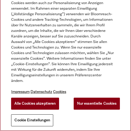
Waschmaschine und 
Cookies werden auch zur Personalisierung von Anzeigen
875,00 €
zzgl. MwSt.
Auf Lager
Trockner. 
verwendet. Im Rahmen einer separaten Einwilligung
(„Vollständige Personalisierung“) verwenden wir Bloomreach-
Cookies und andere Tracking-Technologien, um Informationen
über Ihr Nutzerverhalten zu sammeln, die wir Ihrem Profil
zuordnen, um die Inhalte, die wir Ihnen über verschiedene
Kanäle anzeigen, besser auf Sie zuzuschneiden. Durch
Auswahl von „Alle Cookies akzeptieren“ stimmen Sie allen
Cookies und Technologien zu. Wenn Sie nur essenzielle
Cookies und Technologien zulassen möchten, wählen Sie „Nur
essenzielle Cookies“. Weitere Informationen finden Sie unter
„Cookie-Einstellungen“. Sie können Ihre Einwilligung jederzeit
mit Wirkung für die Zukunft widerrufen, indem Sie Ihre
Einwilligungseinstellungen in unserem Präferenzcenter
ändern.
Impressum
Datenschutz
Cookies
ProCare Tex 10 MA - 5 l
APCL 018
Alle Cookies akzeptieren
Nur essentielle Cookies
Fein- und 
Bausatz Dosieradapter für 
Cookie Einstellungen
Buntwaschmittel, 
den Anschluss von 
Flüssigkonzentrat, 
Dosiersystemen mit 