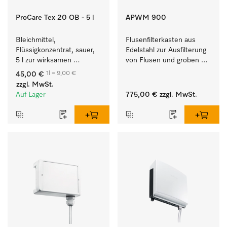
ProCare Tex 20 OB - 5 l
APWM 900
Bleichmittel, 
Flusenfilterkasten aus 
Flüssigkonzentrat, sauer, 
Edelstahl zur Ausfilterung 
5 l zur wirksamen 
von Flusen und groben 
Entfernung von 
Partikeln aus der Lauge. 
1l = 9,00 €
45,00 €
hartnäckigen Flecken.
zzgl. MwSt.
Auf Lager
775,00 €
zzgl. MwSt.