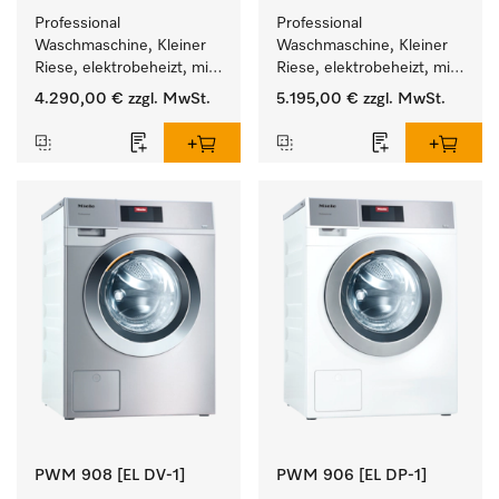
Professional 
Professional 
Waschmaschine, Kleiner 
Waschmaschine, Kleiner 
Riese, elektrobeheizt, mit 
Riese, elektrobeheizt, mit 
Ablaufpumpe und 
Ablaufpumpe und 
4.290,00 €
zzgl. MwSt.
5.195,00 €
zzgl. MwSt.
zielgruppenspezifischen 
zielgruppenspezifischen 
Programmen. 
Programmen. 
Leistung 7 kg  in 49 min .
Leistung 8 kg  in 49 min .
PWM 908 [EL DV-1]
PWM 906 [EL DP-1]