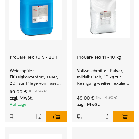
ProCare Tex 70 S - 20 l
ProCare Tex 11 - 10 kg
Weichspüler, 
Vollwaschmittel, Pulver, 
Flüssigkonzentrat, sauer, 
mildalkalisch, 10 kg zur 
20 l zur Pflege von Fasern 
Reinigung weißer Textilien 
für eine langfristige 
und farbechter 
1l = 4,95 €
99,00 €
Geschmeidigkeit der 
Buntwäsche.
1kg = 4,90 €
zzgl. MwSt.
49,00 €
Textilien.
Auf Lager
zzgl. MwSt.