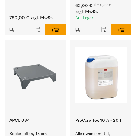
Entladen von 
für eine langfristige 
1l = 6,30 €
63,00 €
Waschmaschine und 
Geschmeidigkeit der 
zzgl. MwSt.
Trockner.
Textilien.
790,00 €
zzgl. MwSt.
Auf Lager
APCL 084
ProCare Tex 10 A - 20 l
Sockel offen, 15 cm 
Alleinwaschmittel, 