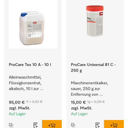
ProCare Tex 10 A - 10 l
ProCare Universal 81 C -
250 g
Alleinwaschmittel, 
Flüssigkonzentrat, 
Maschinenentkalker, 
alkalisch, 10 l zur 
sauer, 250 g zur 
Reinigung weißer Textilien 
Entfernung von 
und farbechter 
hartnäckigen 
1l = 9,50 €
1g = 0,06 €
95,00 €
15,00 €
Buntwäsche.
Kalkablagerungen.
zzgl. MwSt.
zzgl. MwSt.
Auf Lager
Auf Lager