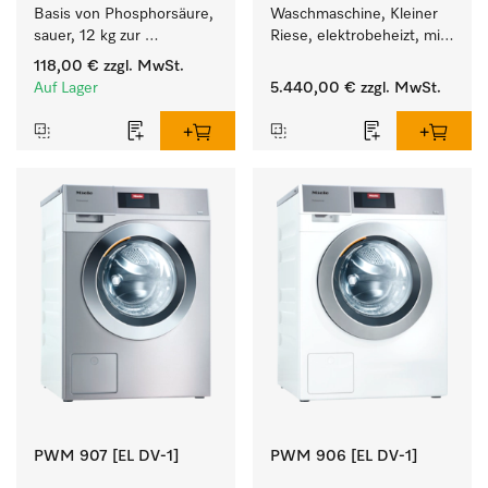
Basis von Phosphorsäure, 
Waschmaschine, Kleiner 
sauer, 12 kg zur 
Riese, elektrobeheizt, mit 
maschinellen Reinigung 
Ablaufpumpe und 
118,00 €
zzgl. MwSt.
von Laborglas und 
zielgruppenspezifischen 
Auf Lager
5.440,00 €
zzgl. MwSt.
Laborutensilien.
Programmen. 
Leistung 8 kg  in 49 min .
PWM 907 [EL DV-1]
PWM 906 [EL DV-1]