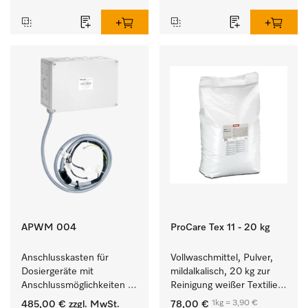
empfindlichen Textilien.
APWM 004
ProCare Tex 11 - 20 kg
Anschlusskasten für 
Vollwaschmittel, Pulver, 
Dosiergeräte mit 
mildalkalisch, 20 kg zur 
Anschlussmöglichkeiten 
Reinigung weißer Textilien 
für maximal 6 
und farbechter 
1kg = 3,90 €
485,00 €
zzgl. MwSt.
78,00 €