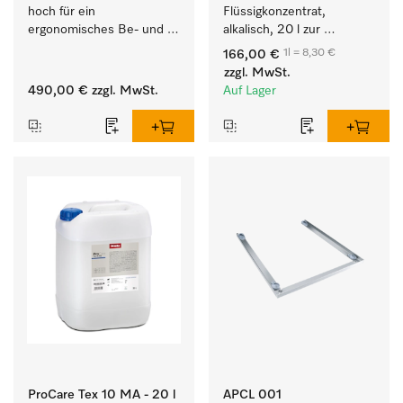
hoch für ein 
Flüssigkonzentrat, 
ergonomisches Be- und 
alkalisch, 20 l zur 
Entladen von 
Reinigung weißer Textilien 
1l = 8,30 €
166,00 €
Waschmaschine und 
und farbechter 
zzgl. MwSt.
Trockner. 
Buntwäsche.
490,00 €
zzgl. MwSt.
Auf Lager
ProCare Tex 10 MA - 20 l
APCL 001