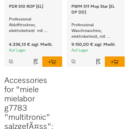
PDR 510 ROP [EL]
PWM 511 Mop Star [EL
DP DD]
Professional 
Ablufttrockner, 
Professional 
elektrobeheizt  mit 
Waschmaschine, 
Restfeuchtesteuerung M 
elektrobeheizt, mit 
Select ROP für perfekte 
Ablaufpumpe  und 
4.336,13 €
zzgl. MwSt.
9.150,00 €
zzgl. MwSt.
Trockenergebnisse. 
Waschmitteleinspülkasten, 
Auf Lager
Auf Lager
M Touch Pro, für das 
Facility Management. 
Accessories
for "miele
mielabor
g7783
"multitronic"
salzgefÃ¤ss":