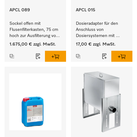
APCL 089
APCL 015
Sockel offen mit 
Dosieradapter für den 
Flusenfilterkasten, 75 cm 
Anschluss von 
hoch zur Ausfilterung von 
Dosiersystemen mit 
Flusen und groben 
Wassereinspülung. 
1.675,00 €
zzgl. MwSt.
17,00 €
zzgl. MwSt.
Partikeln aus der Lauge.