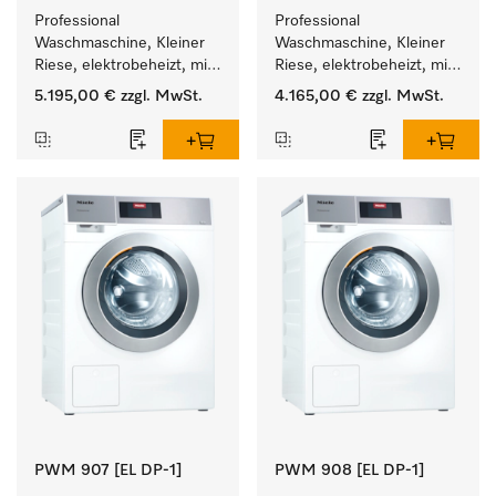
Professional 
Professional 
Waschmaschine, Kleiner 
Waschmaschine, Kleiner 
Riese, elektrobeheizt, mit 
Riese, elektrobeheizt, mit 
Ablaufventil und 
Ablaufpumpe und 
5.195,00 €
zzgl. MwSt.
4.165,00 €
zzgl. MwSt.
zielgruppenspezifischen 
zielgruppenspezifischen 
Programmen. 
Programmen. 
Leistung 8 kg  in 49 min .
Leistung 6 kg  in 49 min .
PWM 907 [EL DP-1]
PWM 908 [EL DP-1]