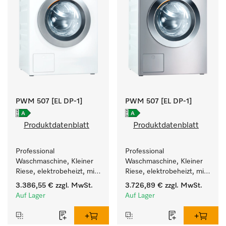
PWM 507 [EL DP-1]
PWM 507 [EL DP-1]
Produktdatenblatt
Produktdatenblatt
Professional 
Professional 
Waschmaschine, Kleiner 
Waschmaschine, Kleiner 
Riese, elektrobeheizt, mit 
Riese, elektrobeheizt, mit 
Ablaufpumpe und 
Ablaufpumpe und 
3.386,55 €
zzgl. MwSt.
3.726,89 €
zzgl. MwSt.
zielgruppenspezifischen 
zielgruppenspezifischen 
Auf Lager
Auf Lager
Programmen. 
Programmen. 
Leistung 7 kg  in 49 min .
Leistung 7 kg  in 49 min .