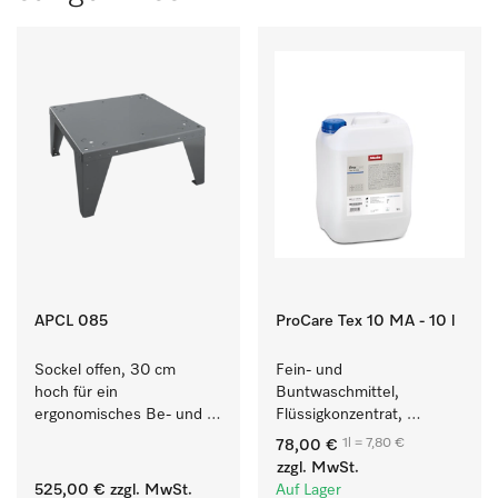
APCL 085
ProCare Tex 10 MA - 10 l
Sockel offen, 30 cm 
Fein- und 
hoch für ein 
Buntwaschmittel, 
ergonomisches Be- und 
Flüssigkonzentrat, 
Entladen von 
mildalkalisch, 10 l zur 
1l = 7,80 €
78,00 €
Waschmaschine und 
Reinigung von 
zzgl. MwSt.
Trockner. 
Buntwäsche und 
525,00 €
zzgl. MwSt.
Auf Lager