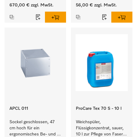
Entladen von 
670,00 €
zzgl. MwSt.
56,00 €
zzgl. MwSt.
Waschmaschine und 
Trockner. 
APCL 011
ProCare Tex 70 S - 10 l
Sockel geschlossen, 47 
Weichspüler, 
cm hoch für ein 
Flüssigkonzentrat, sauer, 
ergonomisches Be- und 
10 l zur Pflege von Fasern 