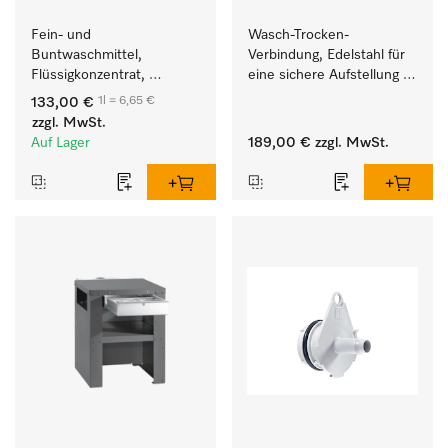
Fein- und 
Wasch-Trocken-
Buntwaschmittel, 
Verbindung, Edelstahl für 
Flüssigkonzentrat, 
eine sichere Aufstellung 
mildalkalisch, 20 l zur 
zu einer Wasch-Trocken-
1l = 6,65 €
133,00 €
Reinigung von 
Säule.
zzgl. MwSt.
Buntwäsche und 
Auf Lager
189,00 €
zzgl. MwSt.
empfindlichen Textilien.