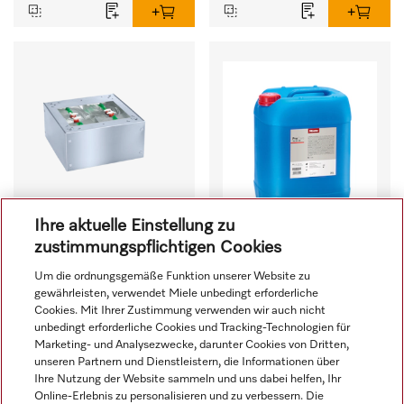
Ihre aktuelle Einstellung zu
zustimmungspflichtigen Cookies
Um die ordnungsgemäße Funktion unserer Website zu
APCL 022
ProCare Tex 20 OB - 20 l
gewährleisten, verwendet Miele unbedingt erforderliche
Cookies. Mit Ihrer Zustimmung verwenden wir auch nicht
Sockel geschlossen, 30 
Bleichmittel, 
unbedingt erforderliche Cookies und Tracking-Technologien für
cm hoch, ohne 
Flüssigkonzentrat, sauer, 
Marketing- und Analysezwecke, darunter Cookies von Dritten,
Bodenverschraubung für 
20 l zur wirksamen 
unseren Partnern und Dienstleistern, die Informationen über
ein ergonomisches Be- 
Entfernung von 
Ihre Nutzung der Website sammeln und uns dabei helfen, Ihr
1l = 5,25 €
105,00 €
und Entladen von 
hartnäckigen Flecken.
Online-Erlebnis zu personalisieren und zu verbessern. Die
zzgl. MwSt.