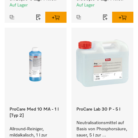
zielgruppenspezifischen 
zielgruppenspezifischen 
Auf Lager
Auf Lager
Programmen. 
Programmen. 
Leistung 7 kg  in 49 min .
Leistung 7 kg  in 49 min .
ProCare Med 10 MA - 1 l
ProCare Lab 30 P - 5 l
[Typ 2]
Neutralisationsmittel auf 
Allround-Reiniger, 
Basis von Phosphorsäure, 
mildalkalisch, 1 l zur 
sauer, 5 l zur 