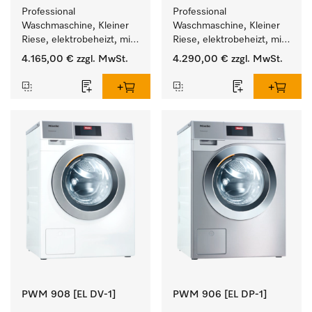
Professional 
Professional 
Waschmaschine, Kleiner 
Waschmaschine, Kleiner 
Riese, elektrobeheizt, mit 
Riese, elektrobeheizt, mit 
Ablaufventil und 
Ablaufventil und 
4.165,00 €
zzgl. MwSt.
4.290,00 €
zzgl. MwSt.
zielgruppenspezifischen 
zielgruppenspezifischen 
Programmen. 
Programmen. 
Leistung 6 kg  in 49 min .
Leistung 7 kg  in 49 min .
PWM 908 [EL DV-1]
PWM 906 [EL DP-1]