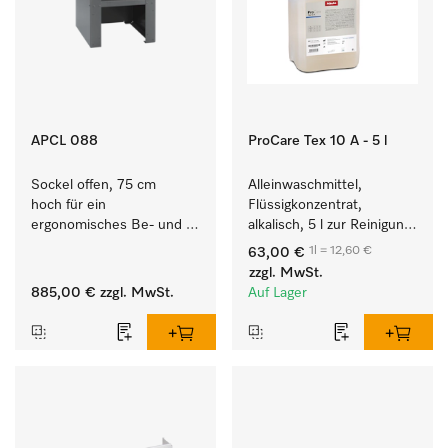
APCL 088
ProCare Tex 10 A - 5 l
Sockel offen, 75 cm 
Alleinwaschmittel, 
hoch für ein 
Flüssigkonzentrat, 
ergonomisches Be- und 
alkalisch, 5 l zur Reinigung 
Entladen von 
weißer Textilien und 
1l = 12,60 €
63,00 €
Waschmaschine und 
farbechter Buntwäsche.
zzgl. MwSt.
Trockner. 
885,00 €
zzgl. MwSt.
Auf Lager