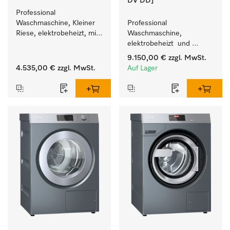
DV DD]
Professional 
Waschmaschine, Kleiner 
Professional 
Riese, elektrobeheizt, mit 
Waschmaschine, 
Ablaufpumpe und 
elektrobeheizt  und 
zielgruppenspezifischen 
Waschmitteleinspülkasten, 
9.150,00 €
zzgl. MwSt.
Programmen. 
M Touch Pro, für das 
4.535,00 €
zzgl. MwSt.
Auf Lager
Leistung 7 kg  in 49 min .
Facility Management. 