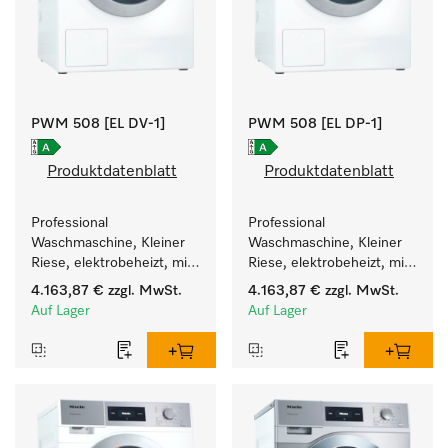
PWM 508 [EL DV-1]
PWM 508 [EL DP-1]
Produktdatenblatt
Produktdatenblatt
Professional 
Professional 
Waschmaschine, Kleiner 
Waschmaschine, Kleiner 
Riese, elektrobeheizt, mit 
Riese, elektrobeheizt, mit 
Ablaufventil und 
Ablaufpumpe und 
4.163,87 €
zzgl. MwSt.
4.163,87 €
zzgl. MwSt.
zielgruppenspezifischen 
zielgruppenspezifischen 
Auf Lager
Auf Lager
Programmen. 
Programmen. 
Leistung 8 kg  in 49 min .
Leistung 8 kg  in 49 min .