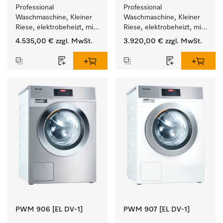
Professional 
Professional 
Waschmaschine, Kleiner 
Waschmaschine, Kleiner 
Riese, elektrobeheizt, mit 
Riese, elektrobeheizt, mit 
Ablaufventil und 
Ablaufventil und 
4.535,00 €
zzgl. MwSt.
3.920,00 €
zzgl. MwSt.
zielgruppenspezifischen 
zielgruppenspezifischen 
Programmen. 
Programmen. 
Leistung 7 kg  in 49 min .
Leistung 6 kg  in 49 min .
PWM 906 [EL DV-1]
PWM 907 [EL DV-1]