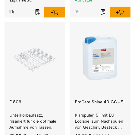
zzgl. MwSt.
Auf Lager
Gläsern.
E 809
ProCare Shine 40 GC - 5 l
Unterkorbaufsatz, 
Klarspüler, 5 l mit EU 
rilsaniert für die optimale 
Ecolabel zum Nachspülen 
Aufnahme von Tassen.
von Geschirr, Besteck 
und Gläsern.