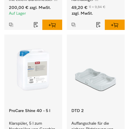
von max. 8 cm.
Anschmutzungen von 
1l = 9,84 €
200,00 €
zzgl. MwSt.
49,20 €
Geschirr, Besteck und 
Auf Lager
zzgl. MwSt.
Gläsern.
ProCare Shine 40 - 5 l
DTD 2
Klarspüler, 5 l zum 
Auffangschale für die 