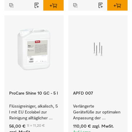
ProCare Shine 10 GC - 5 l
APFD 007
Flüssigreiniger, alkalisch, 5 
Verlängerte 
l mit EU Ecolabel zur 
Gerätefüße zur optimalen 
Reinigung alltäglicher 
Anpassung der 
Anschmutzungen von 
Gerätehöhe an die Höhe 
1l = 11,20 €
56,00 €
110,00 €
zzgl. MwSt.
Geschirr, Besteck und 
der Arbeitsplatte.