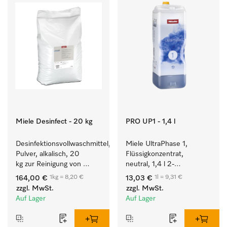
Miele Desinfect - 20 kg
PRO UP1 - 1,4 l
Desinfektionsvollwaschmittel, 
Miele UltraPhase 1, 
Pulver, alkalisch, 20 
Flüssigkonzentrat, 
kg zur Reinigung von 
neutral, 1,4 l 2-
weißen Textilien und 
Komponentenwaschmittel 
1kg = 8,20 €
1l = 9,31 €
164,00 €
13,03 €
farbechter Buntwäsche.
für Buntes, Weißes und 
zzgl. MwSt.
zzgl. MwSt.
Feines.
Auf Lager
Auf Lager