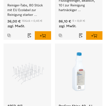
Flüssigreiniger, alkalisch, 
Reiniger-Tabs, 80 Stück 
10 l zur Reinigung 
mit EU Ecolabel zur 
hartnäckiger 
Reinigung starker 
Anschmutzungen von 
Anschmutzungen von 
Geschirr, Besteck und 
1Stück = 0,45 €
1l = 8,61 €
36,00 €
86,10 €
Geschirr, Besteck und 
Gläsern.
zzgl. MwSt.
zzgl. MwSt.
Gläsern.