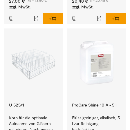
1kg = 13,50 €
1l = 20,48 €
27,00 €
20,48 €
Geschirr, Besteck und 
zzgl. MwSt.
zzgl. MwSt.
Gläsern.
U 525/1
ProCare Shine 10 A - 5 l
Korb für die optimale 
Flüssigreiniger, alkalisch, 5 
Aufnahme von Gläsern 
l zur Reinigung 
mit einem Durchmesser 
hartnäckiger 