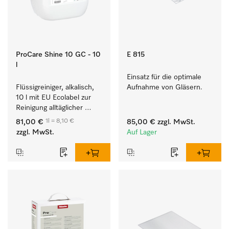
ProCare Shine 10 GC - 10
E 815
l
Einsatz für die optimale 
Flüssigreiniger, alkalisch, 
Aufnahme von Gläsern.
10 l mit EU Ecolabel zur 
Reinigung alltäglicher 
Anschmutzungen von 
1l = 8,10 €
81,00 €
85,00 €
zzgl. MwSt.
Geschirr, Besteck und 
zzgl. MwSt.
Auf Lager
Gläsern.