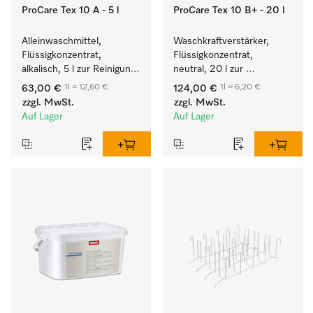
ProCare Tex 10 A - 5 l
ProCare Tex 10 B+ - 20 l
Alleinwaschmittel, 
Waschkraftverstärker, 
Flüssigkonzentrat, 
Flüssigkonzentrat, 
alkalisch, 5 l zur Reinigung 
neutral, 20 l zur 
weißer Textilien und 
wirksamen Entfernung 
1l = 12,60 €
1l = 6,20 €
63,00 €
124,00 €
farbechter Buntwäsche.
von Fettverschmutzungen.
zzgl. MwSt.
zzgl. MwSt.
Auf Lager
Auf Lager