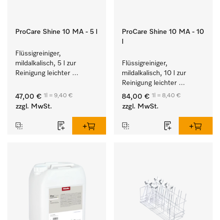
ProCare Shine 10 MA - 5 l
ProCare Shine 10 MA - 10
l
Flüssigreiniger, 
mildalkalisch, 5 l zur 
Flüssigreiniger, 
Reinigung leichter 
mildalkalisch, 10 l zur 
Anschmutzungen von 
Reinigung leichter 
Geschirr, Besteck und 
Anschmutzungen von 
1l = 9,40 €
1l = 8,40 €
47,00 €
84,00 €
Gläsern.
Geschirr, Besteck und 
zzgl. MwSt.
zzgl. MwSt.
Gläsern.