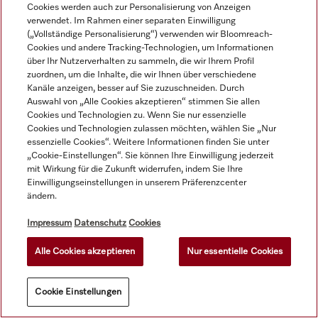
Cookies werden auch zur Personalisierung von Anzeigen
Kanistern.
Spülmaschine - Höhe 30 
660,00 €
zzgl. MwSt.
verwendet. Im Rahmen einer separaten Einwilligung
cm.
13,00 €
zzgl. MwSt.
Auf Lager
(„Vollständige Personalisierung“) verwenden wir Bloomreach-
Cookies und andere Tracking-Technologien, um Informationen
über Ihr Nutzerverhalten zu sammeln, die wir Ihrem Profil
zuordnen, um die Inhalte, die wir Ihnen über verschiedene
Kanäle anzeigen, besser auf Sie zuzuschneiden. Durch
Auswahl von „Alle Cookies akzeptieren“ stimmen Sie allen
Cookies und Technologien zu. Wenn Sie nur essenzielle
Cookies und Technologien zulassen möchten, wählen Sie „Nur
essenzielle Cookies“. Weitere Informationen finden Sie unter
„Cookie-Einstellungen“. Sie können Ihre Einwilligung jederzeit
mit Wirkung für die Zukunft widerrufen, indem Sie Ihre
Einwilligungseinstellungen in unserem Präferenzcenter
ändern.
Impressum
Datenschutz
Cookies
Alle Cookies akzeptieren
Nur essentielle Cookies
UG 52-60/80
E 10
Cookie Einstellungen
Unterbau für ein 
Lochblechunterlage 1/2 
ergonomisches  Be- und 
für Unterkörbe zur 