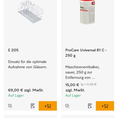
E 205
ProCare Universal 81 C -
250 g
Einsatz für die optimale 
Aufnahme von Gläsern.
Maschinenentkalker, 
sauer, 250 g zur 
Entfernung von 
hartnäckigen 
1g = 0,06 €
15,00 €
Kalkablagerungen.
69,00 €
zzgl. MwSt.
zzgl. MwSt.
Auf Lager
Auf Lager