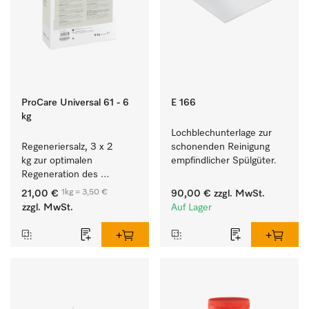
ProCare Universal 61 - 6
E 166
kg
Lochblechunterlage zur 
Regeneriersalz, 3 x 2 
schonenden Reinigung 
kg zur optimalen 
empfindlicher Spülgüter.
Regeneration des 
internen Enthärters.
1kg = 3,50 €
21,00 €
90,00 €
zzgl. MwSt.
zzgl. MwSt.
Auf Lager