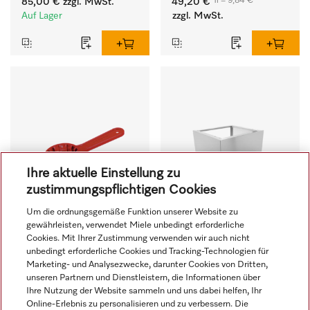
1l = 9,84 €
85,00 €
zzgl. MwSt.
49,20 €
Auf Lager
zzgl. MwSt.
Ihre aktuelle Einstellung zu
zustimmungspflichtigen Cookies
Um die ordnungsgemäße Funktion unserer Website zu
gewährleisten, verwendet Miele unbedingt erforderliche
Cookies. Mit Ihrer Zustimmung verwenden wir auch nicht
CK/1 DIN 51
UG 30-60/80
unbedingt erforderliche Cookies und Tracking-Technologien für
Marketing- und Analysezwecke, darunter Cookies von Dritten,
unseren Partnern und Dienstleistern, die Informationen über
Kanisterschlüssel zum 
Unterbau für ein 
Ihre Nutzung der Website sammeln und uns dabei helfen, Ihr
einfachen Öffnen von 
ergonomisches  Be- und 
Online-Erlebnis zu personalisieren und zu verbessern. Die
ProCare 5-, 10- und 20 l 
Entladen der 