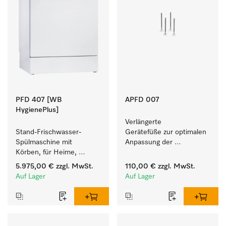
PFD 407 [WB
APFD 007
HygienePlus]
Verlängerte 
Stand-Frischwasser-
Gerätefüße zur optimalen 
Spülmaschine mit 
Anpassung der 
Körben, für Heime, 
Gerätehöhe an die Höhe 
Kindergärten und alle, mit 
der Arbeitsplatte.
5.975,00 €
zzgl. MwSt.
110,00 €
zzgl. MwSt.
hohen 
Auf Lager
Auf Lager
Hygieneanforderungen.