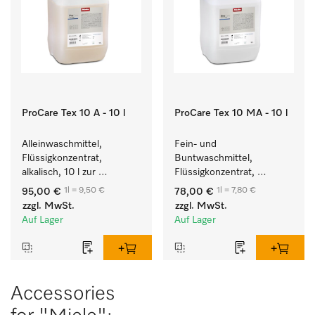
ProCare Tex 10 A - 10 l
ProCare Tex 10 MA - 10 l
Alleinwaschmittel, 
Fein- und 
Flüssigkonzentrat, 
Buntwaschmittel, 
alkalisch, 10 l zur 
Flüssigkonzentrat, 
Reinigung weißer Textilien 
mildalkalisch, 10 l zur 
1l = 9,50 €
1l = 7,80 €
95,00 €
78,00 €
und farbechter 
Reinigung von 
zzgl. MwSt.
zzgl. MwSt.
Buntwäsche.
Buntwäsche und 
Auf Lager
Auf Lager
empfindlichen Textilien.
Accessories