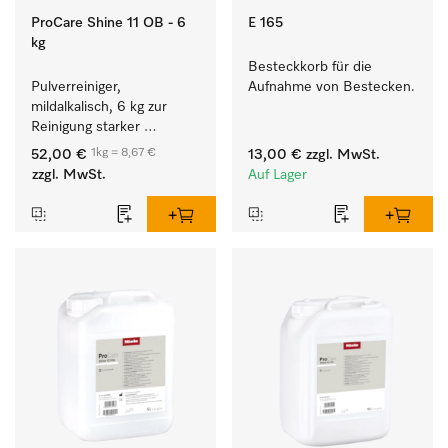
ProCare Shine 11 OB - 6
E 165
kg
Besteckkorb für die 
Pulverreiniger, 
Aufnahme von Bestecken.
mildalkalisch, 6 kg zur 
Reinigung starker 
Anschmutzungen von 
1kg = 8,67 €
52,00 €
13,00 €
zzgl. MwSt.
Geschirr, Besteck und 
zzgl. MwSt.
Auf Lager
Gläsern.