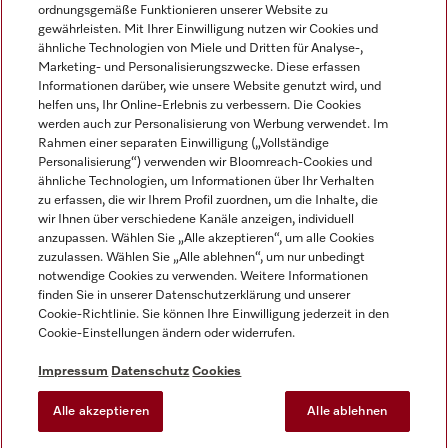
ordnungsgemäße Funktionieren unserer Website zu
gewährleisten. Mit Ihrer Einwilligung nutzen wir Cookies und
ähnliche Technologien von Miele und Dritten für Analyse-,
Marketing- und Personalisierungszwecke. Diese erfassen
Informationen darüber, wie unsere Website genutzt wird, und
helfen uns, Ihr Online-Erlebnis zu verbessern. Die Cookies
Miele auf Instagram
Miele auf Facebook
Miele auf Youtube
werden auch zur Personalisierung von Werbung verwendet. Im
Rahmen einer separaten Einwilligung („Vollständige
Personalisierung“) verwenden wir Bloomreach-Cookies und
ähnliche Technologien, um Informationen über Ihr Verhalten
zu erfassen, die wir Ihrem Profil zuordnen, um die Inhalte, die
wir Ihnen über verschiedene Kanäle anzeigen, individuell
Impressum
anzupassen. Wählen Sie „Alle akzeptieren“, um alle Cookies
zuzulassen. Wählen Sie „Alle ablehnen“, um nur unbedingt
AGB
notwendige Cookies zu verwenden. Weitere Informationen
Datenschutz
finden Sie in unserer Datenschutzerklärung und unserer
Nutzungsbedingungen
Cookie-Richtlinie. Sie können Ihre Einwilligung jederzeit in den
Cookie-Einstellungen ändern oder widerrufen.
Barrierefreiheitserklärung
EU-Gesetzen über digitale Dienste
Impressum
Datenschutz
Cookies
Widerrufsantrag
Alle akzeptieren
Alle ablehnen
Cookie-Einstellungen