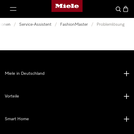
Miele-Homepage
nhalt springen
Suche
Waren
tionen
/
Service-Assistent
/
FashionMaster
/
Problemlösung
Miele in Deutschland
Vorteile
Smart Home