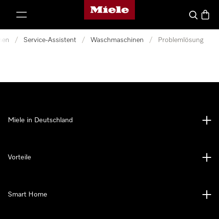
Miele-Homepage
nhalt springen
Suche
Waren
nen
/
Service-Assistent
/
Waschmaschinen
/
Problemlösung
Miele in Deutschland
Vorteile
Smart Home