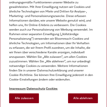
ordnungsgemäße Funktionieren unserer Website zu
gewährleisten. Mit Ihrer Einwilligung nutzen wir Cookies und
ähnliche Technologien von Miele und Dritten für Analyse-,
Marketing- und Personalisierungszwecke. Diese erfassen
Informationen darüber, wie unsere Website genutzt wird, und
helfen uns, Ihr Online-Erlebnis zu verbessern. Die Cookies
Miele auf Instagram
Miele auf Facebook
Miele auf Youtube
werden auch zur Personalisierung von Werbung verwendet. Im
Rahmen einer separaten Einwilligung („Vollständige
Personalisierung“) verwenden wir Bloomreach-Cookies und
ähnliche Technologien, um Informationen über Ihr Verhalten
zu erfassen, die wir Ihrem Profil zuordnen, um die Inhalte, die
wir Ihnen über verschiedene Kanäle anzeigen, individuell
Impressum
anzupassen. Wählen Sie „Alle zulassen“, um allen Cookies
zuzustimmen. Wählen Sie „Alle ablehnen“, um nur unbedingt
AGB
notwendige Cookies zu verwenden. Weitere Informationen
Datenschutz
finden Sie in unserer Datenschutzerklärung und unserer
Nutzungsbedingungen
Cookie-Richtlinie. Sie können Ihre Einwilligung jederzeit in den
Cookie-Einstellungen ändern oder widerrufen.
Barrierefreiheitserklärung
EU-Gesetzen über digitale Dienste
Impressum
Datenschutz
Cookies
Widerrufsantrag
Alle zulassen
Alle ablehnen
Cookie-Einstellungen